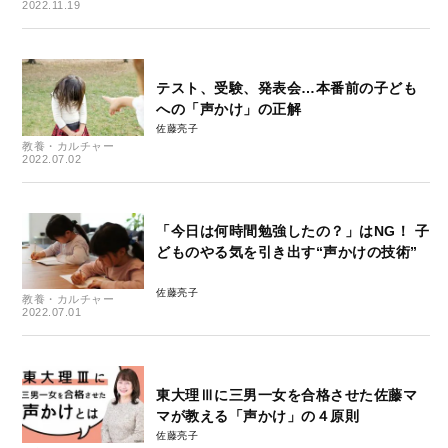
2022.11.19
テスト、受験、発表会…本番前の子ども
への「声かけ」の正解
佐藤亮子
教養・カルチャー
2022.07.02
「今日は何時間勉強したの？」はNG！ 子
どものやる気を引き出す“声かけの技術”
佐藤亮子
教養・カルチャー
2022.07.01
東大理Ⅲに三男一女を合格させた佐藤マ
マが教える「声かけ」の４原則
佐藤亮子