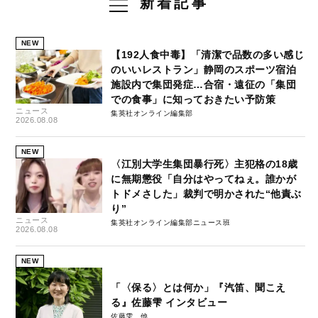
新着記事
NEW
【192人食中毒】「清潔で品数の多い感じ
のいいレストラン」静岡のスポーツ宿泊
施設内で集団発症…合宿・遠征の「集団
での食事」に知っておきたい予防策
ニュース
集英社オンライン編集部
2026.08.08
NEW
〈江別大学生集団暴行死〉主犯格の18歳
に無期懲役「自分はやってねぇ。誰かが
トドメさした」裁判で明かされた“他責ぶ
り”
ニュース
集英社オンライン編集部ニュース班
2026.08.08
NEW
「〈保る〉とは何か」『汽笛、聞こえ
る』佐藤雫 インタビュー
佐藤雫