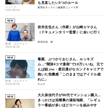
も見直したい3つのルール
ニュース
集英社オンライン編集部ニュース班
2026.08.08
NEW
岩井圭也さん（作家）が山崎エマさん
（ドキュメンタリー監督）に会いに行く
岩井圭也
教養・カルチャー
2026.08.08
NEW
毒親、ぶつかりおじさん、ルッキズ
ム…“闇深4コマ漫画”で10万いいね、元で
んぱ組.inc・鹿目凛がセカンドキャリアで
抱いた危機感「このままではアイドル崩
れに」
教養・カルチャー
2026.08.08
キムラ
大久保佳代子が50代でマンション購入…
NEW
きっかけは浴槽裏の湯垢地獄、「レギュ
ラー番組が多いほどローンを組みやす