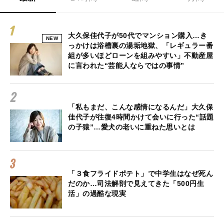
大久保佳代子が50代でマンション購入…き
NEW
っかけは浴槽裏の湯垢地獄、「レギュラー番
組が多いほどローンを組みやすい」不動産屋
に言われた“芸能人ならではの事情”
「私もまだ、こんな感情になるんだ」大久保
佳代子が往復4時間かけて会いに行った“話題
の子猿”…愛犬の老いに重ねた思いとは
「３食フライドポテト」で中学生はなぜ死ん
だのか…司法解剖で見えてきた「500円生
活」の過酷な現実