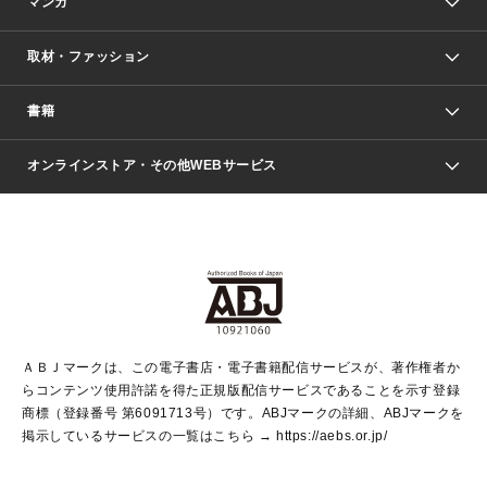
マンガ
取材・ファッション
少年マンガ
週刊少年ジャンプ
書籍
ファッション・美容
青年マンガ
ジャンプSQ.
Seventeen
週刊ヤングジャンプ
オンラインストア・その他WEBサービス
文芸・文庫・総合
芸能・情報・スポーツ
少女マンガ
Vジャンプ
non-no Web
ヤングジャンプ定期購読デジタル
すばる
Myojo
オンラインストア
りぼん
学芸・ノンフィクション・新書
最強ジャンプ
女性マンガ
@BAILA
ヤンジャン＋
小説すばる
週プレNEWS
マーガレット
集英社OTOコンテンツ
集英社 学芸編集部
少年ジャンプ＋
その他WEBサービス
クッキー
ライトノベル・ノベライズ
MAQUIA ONLINE
となりのヤングジャンプ
集英社 文芸ステーション
週プレ グラジャパ！
別冊マーガレット
SHUEISHA MANGA-ART HERITAGE
集英社 ビジネス書
ゼブラック
ココハナ
SHUEISHA ADNAVI
SPUR.JP
集英社Webマガジン Cobalt
グランドジャンプ
web 集英社文庫
キッズ
web Sportiva
マンガMee
ジャンプキャラクターズストア
集英社新書
ジャンプルーキー！
月刊オフィスユー
ＡＢＪマークは、この電子書店・電子書籍配信サービスが、著作権者か
EDITOR'S LAB
LEE
集英社オレンジ文庫
ウルトラジャンプ
青春と読書
パラスポ＋！
らコンテンツ使用許諾を得た正規版配信サービスであることを示す登録
集英社みらい文庫
リマコミ＋
HAPPY PLUS STORE
集英社新書プラス
ジャンプTOON
商標（登録番号 第6091713号）です。ABJマークの詳細、ABJマークを
Marisol
シフォン文庫
アジア人物史
S-KIDS.LAND
マンガMeets
掲示しているサービスの一覧はこちら →
https://aebs.or.jp/
shueisha vox
よみタイ
S-MANGA
Web éclat
ダッシュエックス文庫
LEEマルシェ
kotoba