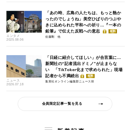
「あの時、広島の人たちは、もっと熱か
ったのでしょうね」美空ひばりのつぶや
きに込められた平和への祈り…『一本の
鉛筆』で伝えた反戦への意志
有料
エンタメ
佐藤剛
2025.08.06
「日経に紹介してほしい」が合言葉に…
新聞社の“記者流出ドミノ”が止まらな
い 「TikToker化まで求められた」現場
記者から不満続出
有料
ニュース
集英社オンライン編集部ニュース班
2026.07.18
会員限定記事一覧を見る