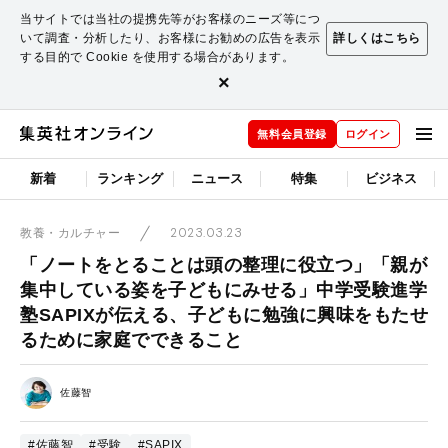
当サイトでは当社の提携先等がお客様のニーズ等につ
いて調査・分析したり、お客様にお勧めの広告を表示
詳しくはこちら
する目的で Cookie を使用する場合があります。
×
無料会員登録
ログイン
新着
ランキング
ニュース
特集
ビジネス
2023.03.23
教養・カルチャー
「ノートをとることは頭の整理に役立つ」「親が
集中している姿を子どもにみせる」中学受験進学
塾SAPIXが伝える、子どもに勉強に興味をもたせ
るために家庭でできること
佐藤智
#佐藤智
#受験
#SAPIX