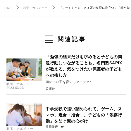
TOP
教養・カルチャー
「ノートをとることは頭の整理に役立つ」「親が集中
関連記事
「勉強の結果だけを求めると子どもの問
題行動につながることも」名門塾SAPIX
が教える、気をつけたい保護者の子ども
への接し方
頭のいい子を育てるアイデア１
教養・カルチャー
2023.03.23
佐藤智
中学受験で追い詰められて、ゲーム、ス
マホ、過食・拒食…。子どもの「依存行
動」を防ぐ親の心がけ
前田佳宏
教養・カルチャー