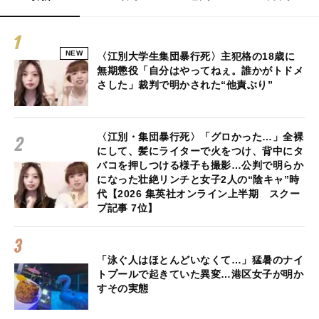
NEW
〈江別大学生集団暴行死〉主犯格の18歳に
無期懲役「自分はやってねぇ。誰かがトドメ
さした」裁判で明かされた“他責ぶり”
〈江別・集団暴行死〉「グロかった…」全裸
にして、髪にライターで火をつけ、背中にタ
バコを押しつける様子も撮影…公判で明らか
になった壮絶リンチと女子2人の“陰キャ”時
代【2026 集英社オンライン上半期 スクー
プ記事 7位】
「泳ぐ人はほとんどいなくて…」猛暑のナイ
トプールで起きていた異変…港区女子が明か
すその実態