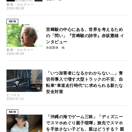
教養・カルチャー
2026.08.08
NEW
宮﨑駿の中心にある、世界を考えるため
の「問い」『宮﨑駿の詩学』赤坂憲雄 イ
ンタビュー
赤坂憲雄
教養・カルチャー
2026.08.08
「いつ加害者になるかわからない…」青
切符導入で増す大型トラックの不安、自
転車“車道走行時代”に求められる新たな
安全対策
ビジネス
2026.07.21
NEW
「沖縄の海でゲーム三昧」「ディズニー
でスマホめぐり親子喧嘩」旅先でスマホ
を手放さない子ども、親はどうする？ 親