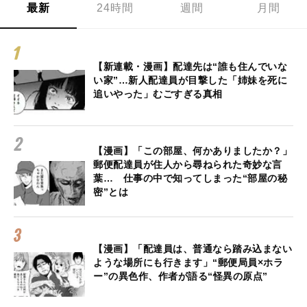
最新
24時間
週間
月間
【新連載・漫画】配達先は“誰も住んでいな
い家”…新人配達員が目撃した「姉妹を死に
追いやった」むごすぎる真相
【漫画】「この部屋、何かありましたか？」
郵便配達員が住人から尋ねられた奇妙な言
葉… 仕事の中で知ってしまった“部屋の秘
密”とは
【漫画】「配達員は、普通なら踏み込まない
ような場所にも行きます」“郵便局員×ホラ
ー”の異色作、作者が語る“怪異の原点”