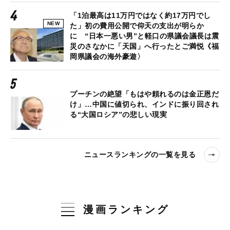
「1泊最高は11万円ではなく約17万円でし
NEW
た」初の費用公開で仰天の支出が明らか
に “日本一悪い男”と軽口の県議会議長は震
災のさなかに「天国」へ行ったとご満悦《福
岡県議会の海外豪遊〉
プーチンの絶望「もはや頼れるのは金正恩だ
け」…中国に値切られ、インドに振り回され
る“大国ロシア”の悲しい現実
ニュースランキングの一覧を見る
漫画ランキング