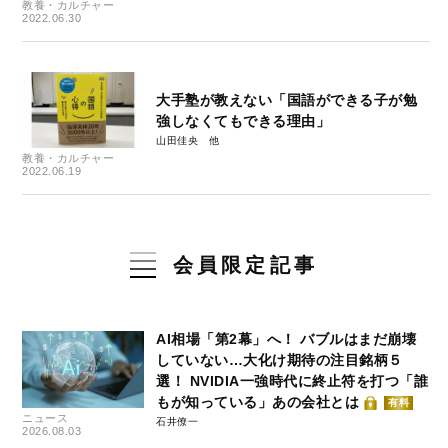
教養・カルチャー
2022.06.30
大手塾が教えない「国語ができる子が勉
強しなくてもできる理由」
山田佳央
教養・カルチャー
2022.06.19
会員限定記事
AI相場「第2幕」へ！ バブルはまだ崩壊
していない…大化け期待の注目銘柄５
選！ NVIDIA一強時代に終止符を打つ「誰
もが知っている」あの会社とは
有料
ニュース
石井僚一
2026.08.03