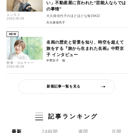
い」不動産屋に言われた“芸能人ならでは
の事情”
エンタメ
大久保佳代子のほどほどな毎日#22
2026.08.08
大久保佳代子
NEW
名画の歴史と背景を知り、時空を超えて
旅をする『旅から生まれた名画』中野京
子 インタビュー
中野京子
教養・カルチャー
2026.08.08
新着記事一覧を見る
記事ランキング
最新
24時間
週間
月間