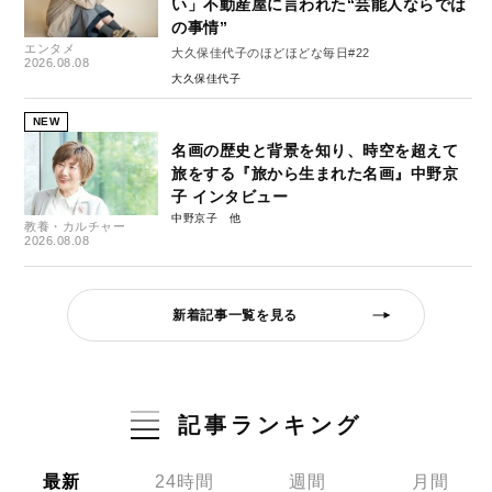
い」不動産屋に言われた“芸能人ならでは
の事情”
エンタメ
大久保佳代子のほどほどな毎日#22
2026.08.08
大久保佳代子
NEW
名画の歴史と背景を知り、時空を超えて
旅をする『旅から生まれた名画』中野京
子 インタビュー
中野京子
教養・カルチャー
2026.08.08
新着記事一覧を見る
記事ランキング
最新
24時間
週間
月間