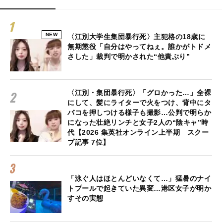
NEW
〈江別大学生集団暴行死〉主犯格の18歳に
無期懲役「自分はやってねぇ。誰かがトドメ
さした」裁判で明かされた“他責ぶり”
〈江別・集団暴行死〉「グロかった…」全裸
にして、髪にライターで火をつけ、背中にタ
バコを押しつける様子も撮影…公判で明らか
になった壮絶リンチと女子2人の“陰キャ”時
代【2026 集英社オンライン上半期 スクー
プ記事 7位】
「泳ぐ人はほとんどいなくて…」猛暑のナイ
トプールで起きていた異変…港区女子が明か
すその実態