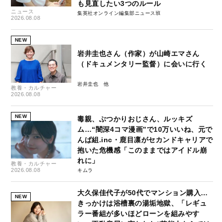
も見直したい3つのルール
ニュース
集英社オンライン編集部ニュース班
2026.08.08
NEW
岩井圭也さん（作家）が山崎エマさん
（ドキュメンタリー監督）に会いに行く
岩井圭也
教養・カルチャー
2026.08.08
NEW
毒親、ぶつかりおじさん、ルッキズ
ム…“闇深4コマ漫画”で10万いいね、元で
んぱ組.inc・鹿目凛がセカンドキャリアで
抱いた危機感「このままではアイドル崩
れに」
教養・カルチャー
2026.08.08
キムラ
大久保佳代子が50代でマンション購入…
NEW
きっかけは浴槽裏の湯垢地獄、「レギュ
ラー番組が多いほどローンを組みやす