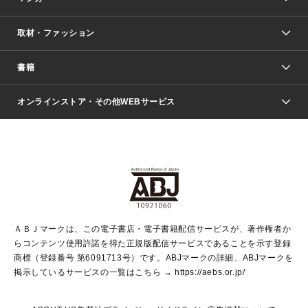
取材・ファッション
少年マンガ
週刊少年ジャンプ
書籍
ファッション・美容
青年マンガ
ジャンプSQ.
Seventeen
週刊ヤングジャンプ
オンラインストア・その他WEBサービス
文芸・文庫・総合
芸能・情報・スポーツ
少女マンガ
Vジャンプ
non-no Web
ヤングジャンプ定期購読デジタル
すばる
Myojo
オンラインストア
りぼん
学芸・ノンフィクション・新書
最強ジャンプ
女性マンガ
@BAILA
ヤンジャン＋
小説すばる
週プレNEWS
マーガレット
集英社OTOコンテンツ
集英社 学芸編集部
少年ジャンプ＋
その他WEBサービス
クッキー
ライトノベル・ノベライズ
MAQUIA ONLINE
となりのヤングジャンプ
集英社 文芸ステーション
週プレ グラジャパ！
別冊マーガレット
SHUEISHA MANGA-ART HERITAGE
集英社 ビジネス書
ゼブラック
ココハナ
SHUEISHA ADNAVI
SPUR.JP
集英社Webマガジン Cobalt
グランドジャンプ
web 集英社文庫
キッズ
web Sportiva
マンガMee
ジャンプキャラクターズストア
集英社新書
ジャンプルーキー！
月刊オフィスユー
ＡＢＪマークは、この電子書店・電子書籍配信サービスが、著作権者か
EDITOR'S LAB
LEE
集英社オレンジ文庫
ウルトラジャンプ
青春と読書
パラスポ＋！
らコンテンツ使用許諾を得た正規版配信サービスであることを示す登録
集英社みらい文庫
リマコミ＋
HAPPY PLUS STORE
集英社新書プラス
ジャンプTOON
商標（登録番号 第6091713号）です。ABJマークの詳細、ABJマークを
Marisol
シフォン文庫
アジア人物史
S-KIDS.LAND
マンガMeets
掲示しているサービスの一覧はこちら →
https://aebs.or.jp/
shueisha vox
よみタイ
S-MANGA
Web éclat
ダッシュエックス文庫
LEEマルシェ
kotoba
集英社ジャンプリミックス