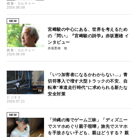
教養・カルチャー
2026.08.08
NEW
宮﨑駿の中心にある、世界を考えるため
の「問い」『宮﨑駿の詩学』赤坂憲雄 イ
ンタビュー
赤坂憲雄
教養・カルチャー
2026.08.08
「いつ加害者になるかわからない…」青
切符導入で増す大型トラックの不安、自
転車“車道走行時代”に求められる新たな
安全対策
ビジネス
2026.07.21
NEW
「沖縄の海でゲーム三昧」「ディズニー
でスマホめぐり親子喧嘩」旅先でスマホ
を手放さない子ども、親はどうする？ 親