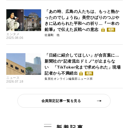
「あの時、広島の人たちは、もっと熱か
ったのでしょうね」美空ひばりのつぶや
きに込められた平和への祈り…『一本の
鉛筆』で伝えた反戦への意志
有料
エンタメ
佐藤剛
2025.08.06
「日経に紹介してほしい」が合言葉に…
新聞社の“記者流出ドミノ”が止まらな
い 「TikToker化まで求められた」現場
記者から不満続出
有料
ニュース
集英社オンライン編集部ニュース班
2026.07.18
会員限定記事一覧を見る
新着記事