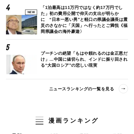
「1泊最高は11万円ではなく約17万円でし
NEW
た」初の費用公開で仰天の支出が明らか
に “日本一悪い男”と軽口の県議会議長は震
災のさなかに「天国」へ行ったとご満悦《福
岡県議会の海外豪遊〉
プーチンの絶望「もはや頼れるのは金正恩だ
け」…中国に値切られ、インドに振り回され
る“大国ロシア”の悲しい現実
ニュースランキングの一覧を見る
漫画ランキング