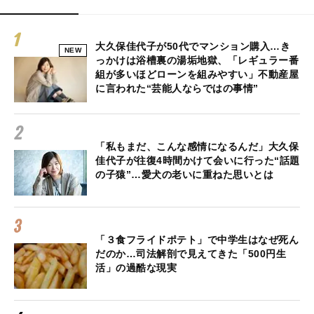
大久保佳代子が50代でマンション購入…き
NEW
っかけは浴槽裏の湯垢地獄、「レギュラー番
組が多いほどローンを組みやすい」不動産屋
に言われた“芸能人ならではの事情”
「私もまだ、こんな感情になるんだ」大久保
佳代子が往復4時間かけて会いに行った“話題
の子猿”…愛犬の老いに重ねた思いとは
「３食フライドポテト」で中学生はなぜ死ん
だのか…司法解剖で見えてきた「500円生
活」の過酷な現実