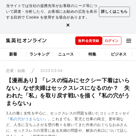
当サイトでは当社の提携先等がお客様のニーズ等につ
いて調査・分析したり、お客様にお勧めの広告を表示
詳しくはこちら
する目的で Cookie を使用する場合があります。
×
無料会員登録
ログイン
新着
ランキング
ニュース
特集
ビジネス
2023.03.04
恋愛・結婚
【漫画あり】「レスの悩みにセクシー下着はいら
ない」なぜ夫婦はセックスレスになるのか？ 失
われた「私」を取り戻す戦いを描く『私の穴がう
まらない』
3人の働く女性を中心に、セックスレスの問題を描いたコミックエッセイ
『私の穴がうまらない』
。これまでも、育児と仕事の両立、更年期な
ど、人生に立ちふさがる壁の数々を描いてきた作者のおぐらなおみさん
に、セックスレスの背景にある夫婦の問題や、解決の糸口について話し