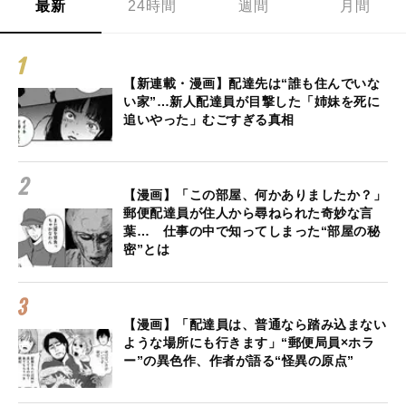
最新
24時間
週間
月間
【新連載・漫画】配達先は“誰も住んでいな
い家”…新人配達員が目撃した「姉妹を死に
追いやった」むごすぎる真相
【漫画】「この部屋、何かありましたか？」
郵便配達員が住人から尋ねられた奇妙な言
葉… 仕事の中で知ってしまった“部屋の秘
密”とは
【漫画】「配達員は、普通なら踏み込まない
ような場所にも行きます」“郵便局員×ホラ
ー”の異色作、作者が語る“怪異の原点”