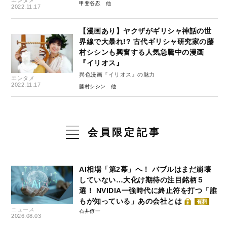
エンタメ
甲斐谷忍
2022.11.17
【漫画あり】ヤクザがギリシャ神話の世
界線で大暴れ!? 古代ギリシャ研究家の藤
村シシンも興奮する人気急騰中の漫画
『イリオス』
異色漫画『イリオス』の魅力
エンタメ
2022.11.17
藤村シシン
会員限定記事
AI相場「第2幕」へ！ バブルはまだ崩壊
していない…大化け期待の注目銘柄５
選！ NVIDIA一強時代に終止符を打つ「誰
もが知っている」あの会社とは
有料
ニュース
石井僚一
2026.08.03