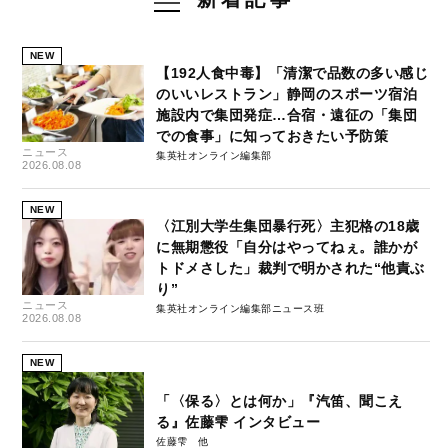
NEW
【192人食中毒】「清潔で品数の多い感じ
のいいレストラン」静岡のスポーツ宿泊
施設内で集団発症…合宿・遠征の「集団
での食事」に知っておきたい予防策
ニュース
集英社オンライン編集部
2026.08.08
NEW
〈江別大学生集団暴行死〉主犯格の18歳
に無期懲役「自分はやってねぇ。誰かが
トドメさした」裁判で明かされた“他責ぶ
り”
ニュース
集英社オンライン編集部ニュース班
2026.08.08
NEW
「〈保る〉とは何か」『汽笛、聞こえ
る』佐藤雫 インタビュー
佐藤雫