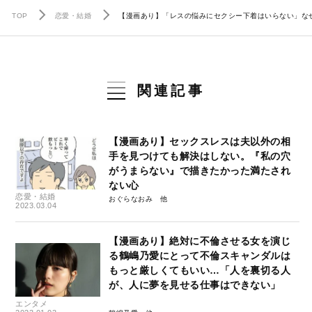
TOP
恋愛・結婚
【漫画あり】「レスの悩みにセクシー下着はいらない」な
関連記事
【漫画あり】セックスレスは夫以外の相
手を見つけても解決はしない。『私の穴
がうまらない』で描きたかった満たされ
ない心
恋愛・結婚
おぐらなおみ
2023.03.04
【漫画あり】絶対に不倫させる女を演じ
る鶴嶋乃愛にとって不倫スキャンダルは
もっと厳しくてもいい…「人を裏切る人
が、人に夢を見せる仕事はできない」
エンタメ