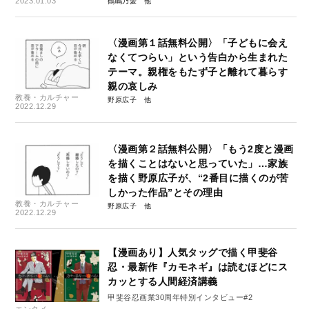
2023.01.03
鶴嶋乃愛
〈漫画第１話無料公開〉「子どもに会え
なくてつらい」という告白から生まれた
テーマ。親権をもたず子と離れて暮らす
親の哀しみ
教養・カルチャー
野原広子
2022.12.29
〈漫画第２話無料公開〉「もう2度と漫画
を描くことはないと思っていた」…家族
を描く野原広子が、“2番目に描くのが苦
しかった作品”とその理由
教養・カルチャー
野原広子
2022.12.29
【漫画あり】人気タッグで描く甲斐谷
忍・最新作『カモネギ』は読むほどにス
カッとする人間経済講義
甲斐谷忍画業30周年特別インタビュー#2