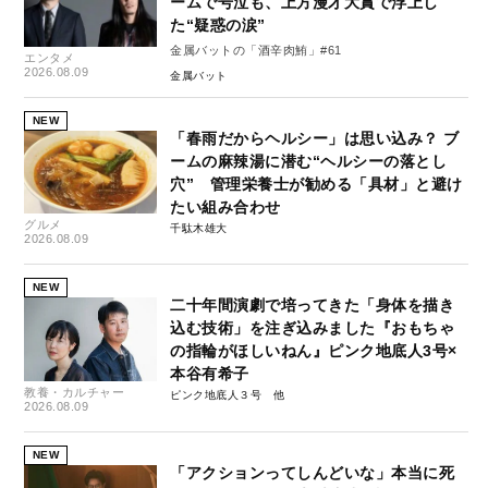
ームで号泣も、上方漫才大賞で浮上し
た“疑惑の涙”
金属バットの「酒辛肉鮪」#61
エンタメ
2026.08.09
金属バット
NEW
「春雨だからヘルシー」は思い込み？ ブ
ームの麻辣湯に潜む“ヘルシーの落とし
穴” 管理栄養士が勧める「具材」と避け
たい組み合わせ
グルメ
千駄木雄大
2026.08.09
NEW
二十年間演劇で培ってきた「身体を描き
込む技術」を注ぎ込みました『おもちゃ
の指輪がほしいねん』ピンク地底人3号×
本谷有希子
教養・カルチャー
ピンク地底人３号
2026.08.09
NEW
「アクションってしんどいな」本当に死