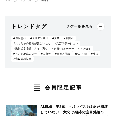
TOP
タグ一覧
裏原宿
トレンドタグ
タグ一覧を見る
#赤坂憲雄
#ドリアン助川
#文芸
#集英社
#おもちゃの指輪がほしいねん
#文芸ステーション
#動物哲学物語 ナイス実存
#教養･カルチャー
#エッセイ
#ピンク地底人３号
#佐藤雫
#青春と読書
#池井戸潤
#小説
#宮﨑駿の詩学
会員限定記事
AI相場「第2幕」へ！ バブルはまだ崩壊
していない…大化け期待の注目銘柄５