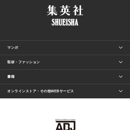
マンガ
取材・ファッション
少年マンガ
週刊少年ジャンプ
書籍
ファッション・美容
青年マンガ
ジャンプSQ.
Seventeen
週刊ヤングジャンプ
オンラインストア・その他WEBサービス
文芸・文庫・総合
芸能・情報・スポーツ
少女マンガ
Vジャンプ
non-no Web
ヤングジャンプ定期購読デジタル
すばる
Myojo
オンラインストア
りぼん
学芸・ノンフィクション・新書
最強ジャンプ
女性マンガ
@BAILA
ヤンジャン＋
小説すばる
週プレNEWS
マーガレット
集英社OTOコンテンツ
集英社 学芸編集部
少年ジャンプ＋
その他WEBサービス
クッキー
ライトノベル・ノベライズ
MAQUIA ONLINE
となりのヤングジャンプ
集英社 文芸ステーション
週プレ グラジャパ！
別冊マーガレット