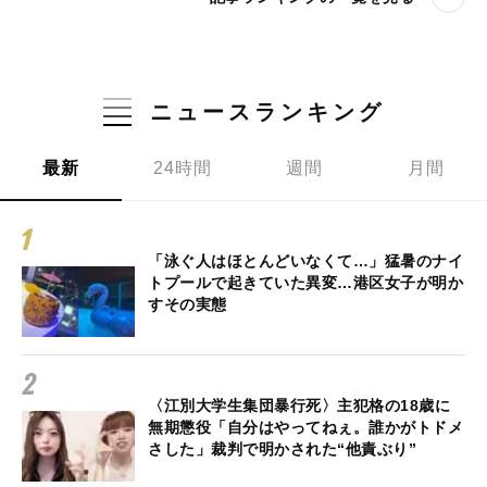
ニュースランキング
最新
24時間
週間
月間
「泳ぐ人はほとんどいなくて…」猛暑のナイ
トプールで起きていた異変…港区女子が明か
すその実態
〈江別大学生集団暴行死〉主犯格の18歳に
無期懲役「自分はやってねぇ。誰かがトドメ
さした」裁判で明かされた“他責ぶり”