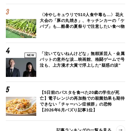
〈冷やしキュウリで510人食中毒も…〉花火
大会の「豚の丸焼き」、キッチンカーの「ケ
バブ」も…酷暑の夏祭りで注意したい食べ物
「泣いてないねんけどな」無頼派芸人・金属
NEW
バットの意外な涙…映画館、格闘ゲームで号
泣も、上方漫才大賞で浮上した“疑惑の涙”
【5日前のパスタを食べた20歳の学生が死
亡】電子レンジの再加熱での殺菌効果も期待
できない「チャーハン症候群」の恐怖
【2026年6月バズり記事1位】
記事ランキングの一覧を見る