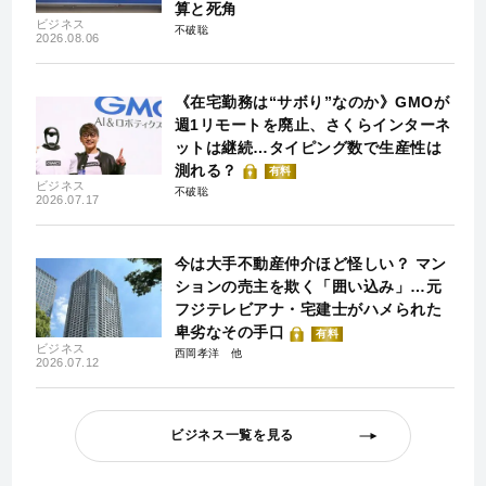
算と死角
ビジネス
不破聡
2026.08.06
《在宅勤務は“サボり”なのか》GMOが
週1リモートを廃止、さくらインターネ
ットは継続…タイピング数で生産性は
測れる？
有料
ビジネス
不破聡
2026.07.17
今は大手不動産仲介ほど怪しい？ マン
ションの売主を欺く「囲い込み」…元
フジテレビアナ・宅建士がハメられた
卑劣なその手口
有料
ビジネス
西岡孝洋
2026.07.12
ビジネス一覧を見る