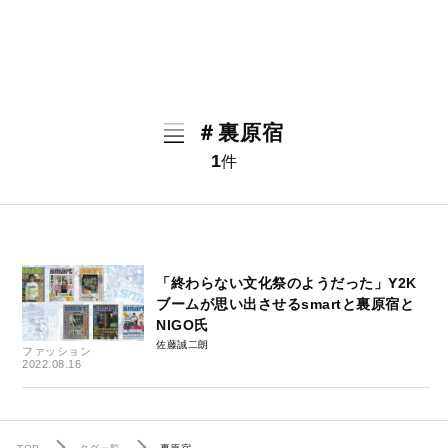
＃裏原宿
1
件
「終わらない文化祭のようだった」Y2K
ブームが思い出させるsmartと裏原宿と
NIGO氏
佐藤誠二朗
ファッション
2022.08.16