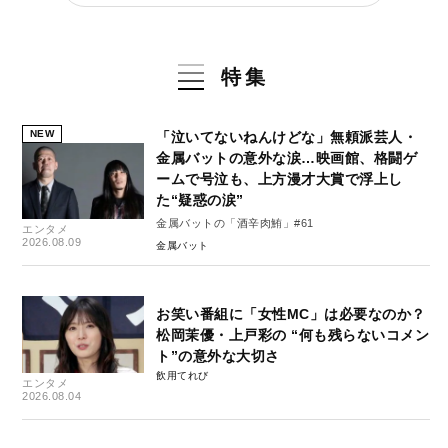
特集
NEW
「泣いてないねんけどな」無頼派芸人・
金属バットの意外な涙…映画館、格闘ゲ
ームで号泣も、上方漫才大賞で浮上し
た“疑惑の涙”
金属バットの「酒辛肉鮪」#61
エンタメ
2026.08.09
金属バット
お笑い番組に「女性MC」は必要なのか？
松岡茉優・上戸彩の “何も残らないコメン
ト”の意外な大切さ
飲用てれび
エンタメ
2026.08.04