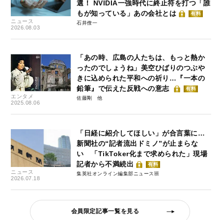
選！ NVIDIA一強時代に終止符を打つ「誰
もが知っている」あの会社とは
有料
ニュース
石井僚一
2026.08.03
「あの時、広島の人たちは、もっと熱か
ったのでしょうね」美空ひばりのつぶや
きに込められた平和への祈り…『一本の
鉛筆』で伝えた反戦への意志
有料
エンタメ
佐藤剛
2025.08.06
「日経に紹介してほしい」が合言葉に…
新聞社の“記者流出ドミノ”が止まらな
い 「TikToker化まで求められた」現場
記者から不満続出
有料
ニュース
集英社オンライン編集部ニュース班
2026.07.18
会員限定記事一覧を見る