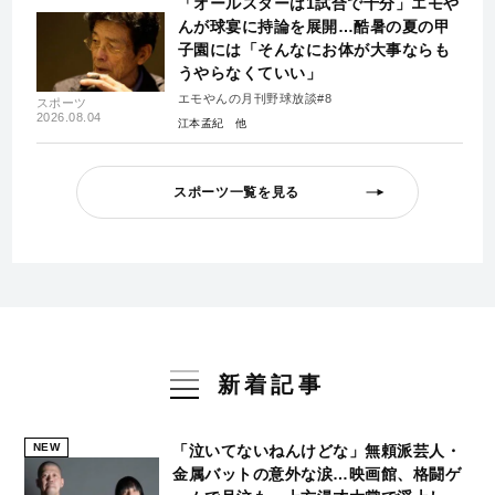
「オールスターは1試合で十分」エモや
んが球宴に持論を展開…酷暑の夏の甲
子園には「そんなにお体が大事ならも
うやらなくていい」
エモやんの月刊野球放談#8
スポーツ
2026.08.04
江本孟紀
スポーツ一覧を見る
新着記事
NEW
「泣いてないねんけどな」無頼派芸人・
金属バットの意外な涙…映画館、格闘ゲ