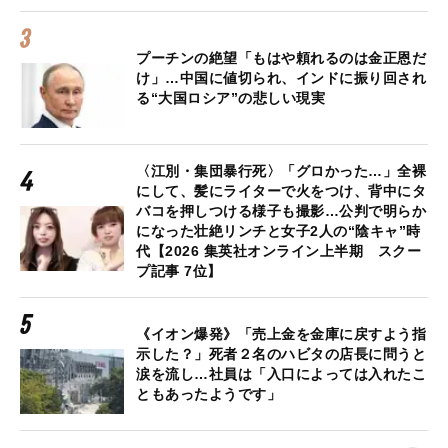
プーチンの絶望「もはや頼れるのは金正恩だ
け」…中国に値切られ、インドに振り回され
る“大国ロシア”の悲しい現実
〈江別・集団暴行死〉「グロかった…」全裸
にして、髪にライターで火をつけ、背中にタ
バコを押しつける様子も撮影…公判で明らか
になった壮絶リンチと女子2人の“陰キャ”時
代【2026 集英社オンライン上半期 スクー
プ記事 7位】
《イオン爆発》「売上金を金庫に戻すよう指
示した？」死者２名のハビタの店長に問うと
涙を流し…社員は「入口によっては入れたこ
ともあったようです」