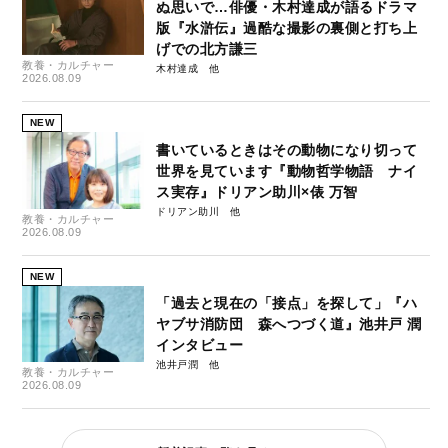
ぬ思いで…俳優・木村達成が語るドラマ
版『水滸伝』過酷な撮影の裏側と打ち上
げでの北方謙三
教養・カルチャー
木村達成
2026.08.09
NEW
書いているときはその動物になり切って
世界を見ています『動物哲学物語 ナイ
ス実存』ドリアン助川×俵 万智
ドリアン助川
教養・カルチャー
2026.08.09
NEW
「過去と現在の「接点」を探して」『ハ
ヤブサ消防団 森へつづく道』池井戸 潤
インタビュー
池井戸潤
教養・カルチャー
2026.08.09