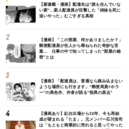
【新連載・漫画】配達先は“誰も住んでいな
い家”…新人配達員が目撃した「姉妹を死に
追いやった」むごすぎる真相
【漫画】「この部屋、何かありましたか？」
郵便配達員が住人から尋ねられた奇妙な言
葉… 仕事の中で知ってしまった“部屋の秘
密”とは
【漫画】「配達員は、普通なら踏み込まない
ような場所にも行きます」“郵便局員×ホラ
ー”の異色作、作者が語る“怪異の原点”
【漫画あり】紅白出場から32年、今も再結
成が望まれる「たま」。元メンバー石川浩司
は「もともと商業的に売れると思ってやった