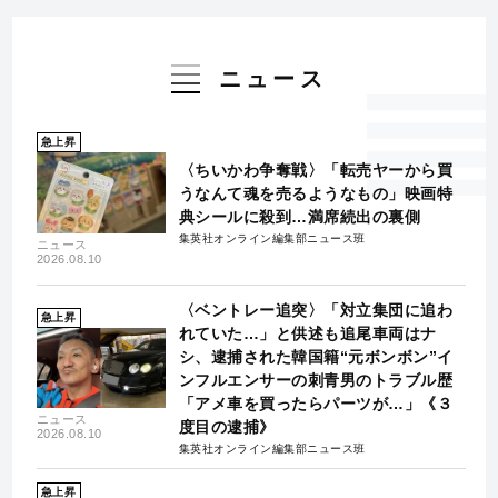
ニュース
急上昇
〈ちいかわ争奪戦〉「転売ヤーから買
うなんて魂を売るようなもの」映画特
典シールに殺到…満席続出の裏側
集英社オンライン編集部ニュース班
ニュース
2026.08.10
〈ベントレー追突〉「対立集団に追わ
急上昇
れていた…」と供述も追尾車両はナ
シ、逮捕された韓国籍“元ボンボン”イ
ンフルエンサーの刺青男のトラブル歴
「アメ車を買ったらパーツが…」《３
ニュース
度目の逮捕》
2026.08.10
集英社オンライン編集部ニュース班
急上昇