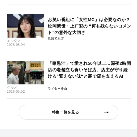
お笑い番組に「女性MC」は必要なのか？
松岡茉優・上戸彩の “何も残らないコメン
ト”の意外な大切さ
飲用てれび
エンタメ
2026.08.04
「暗黒汁」で愛され50年以上…深夜2時開
店の老舗立ち食いそば店、店主が守り続
ける"変えない味"と裏で店を支えるAI
グルメ
ライター神山
2026.08.02
特集一覧を見る