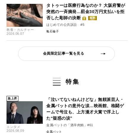
タトゥーは医療行為なのか？ 大阪府警が
突然の一斉摘発…罰金30万円支払いを拒
否した彫師の決断
有料
はじめての公共訴訟 #5
教養・カルチャー
亀石倫子
2026.06.07
会員限定記事一覧を見る
特集
急上昇
「泣いてないねんけどな」無頼派芸人・
金属バットの意外な涙…映画館、格闘ゲ
ームで号泣も、上方漫才大賞で浮上し
た“疑惑の涙”
金属バットの「酒辛肉鮪」#61
エンタメ
2026.08.09
金属バット