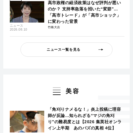
高市政権の経済政策はなぜ評判が悪い
のか？ 支持率急落を招いた“変節”…
「高市トレード」が「高市ショック」
に変わった背景
ニュース
竹橋大吉
2026.08.10
ニュース一覧を見る
美容
「角刈りナメるな！」炎上投稿に理容
師が反論…知られざる“マジの角刈
り”の難易度とは【2026 集英社オンラ
イン上半期 あのバズの真相 4位】