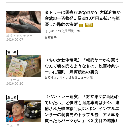
タトゥーは医療行為なのか？ 大阪府警が
突然の一斉摘発…罰金30万円支払いを拒
否した彫師の決断
有料
はじめての公共訴訟 #5
教養・カルチャー
亀石倫子
2026.06.07
急上昇
〈ちいかわ争奪戦〉「転売ヤーから買う
なんて魂を売るようなもの」映画特典シ
ールに殺到…満席続出の裏側
集英社オンライン編集部ニュース班
ニュース
2026.08.10
〈ベントレー追突〉「対立集団に追われ
急上昇
ていた…」と供述も追尾車両はナシ、逮
捕された韓国籍“元ボンボン”インフルエ
ンサーの刺青男のトラブル歴「アメ車を
買ったらパーツが…」《３度目の逮捕》
ニュース