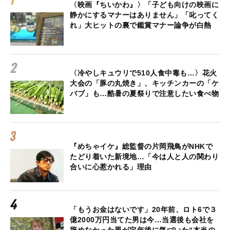
〈映画『ちいかわ』〉「子ども向けの映画に
静かにするマナーはありません」「叱ってく
れ」大ヒットの裏で鑑賞マナー論争が白熱
〈冷やしキュウリで510人食中毒も…〉花火
大会の「豚の丸焼き」、キッチンカーの「ケ
バブ」も…酷暑の夏祭りで注意したい食べ物
『めちゃイケ』総監督の片岡飛鳥がNHKで
たどり着いた新境地…「今は人と人の関わり
合いに心惹かれる」理由
「もうお金はないです」20年前、ロト6で３
億2000万円当てた男は今…当選後も会社を