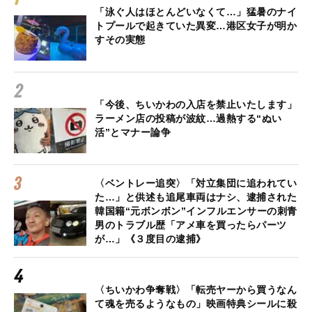
「泳ぐ人はほとんどいなくて…」猛暑のナイ
トプールで起きていた異変…港区女子が明か
すその実態
「今後、ちいかわの入店を禁止いたします」
ラーメン店の投稿が波紋…過熱する“ぬい
活”とマナー論争
〈ベントレー追突〉「対立集団に追われてい
た…」と供述も追尾車両はナシ、逮捕された
韓国籍“元ボンボン”インフルエンサーの刺青
男のトラブル歴「アメ車を買ったらパーツ
が…」《３度目の逮捕》
〈ちいかわ争奪戦〉「転売ヤーから買うなん
て魂を売るようなもの」映画特典シールに殺