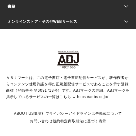
週刊少年ジャンプ
書籍
ファッション・美容
青年マンガ
ジャンプSQ.
Seventeen
週刊ヤングジャンプ
オンラインストア・その他WEBサービス
文芸・文庫・総合
芸能・情報・スポーツ
少女マンガ
Vジャンプ
non-no Web
ヤングジャンプ定期購読デジタル
すばる
Myojo
オンラインストア
りぼん
学芸・ノンフィクション・新書
最強ジャンプ
女性マンガ
@BAILA
ヤンジャン＋
小説すばる
週プレNEWS
マーガレット
集英社OTOコンテンツ
集英社 学芸編集部
少年ジャンプ＋
その他WEBサービス
クッキー
ライトノベル・ノベライズ
MAQUIA ONLINE
となりのヤングジャンプ
集英社 文芸ステーション
週プレ グラジャパ！
別冊マーガレット
SHUEISHA MANGA-ART HERITAGE
集英社 ビジネス書
ゼブラック
ココハナ
SHUEISHA ADNAVI
SPUR.JP
集英社Webマガジン Cobalt
グランドジャンプ
web 集英社文庫
キッズ
web Sportiva
マンガMee
ジャンプキャラクターズストア
集英社新書
ジャンプルーキー！
月刊オフィスユー
ＡＢＪマークは、この電子書店・電子書籍配信サービスが、著作権者か
EDITOR'S LAB
LEE
集英社オレンジ文庫
ウルトラジャンプ
青春と読書
パラスポ＋！
らコンテンツ使用許諾を得た正規版配信サービスであることを示す登録
集英社みらい文庫
リマコミ＋
HAPPY PLUS STORE
集英社新書プラス
ジャンプTOON
商標（登録番号 第6091713号）です。ABJマークの詳細、ABJマークを
Marisol
シフォン文庫
アジア人物史
S-KIDS.LAND
マンガMeets
掲示しているサービスの一覧はこちら →
https://aebs.or.jp/
shueisha vox
よみタイ
S-MANGA
Web éclat
ダッシュエックス文庫
LEEマルシェ
kotoba
集英社ジャンプリミックス
ABOUT US
集英社プライバシーガイドライン
広告掲載について
T JAPAN:The New York Times Style Magazine
JUMP j BOOKS
お問い合わせ
規約
特定商取引法に基づく表示
SHOP Marisol
e!集英社
集英社コミック文庫
集英社女性誌ポータル
éclat premium
imidas