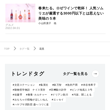
春来たる。ロゼワインで乾杯！ 人気ソム
リエが厳選する3000円以下とは思えない
美味の５本
小山田貴子
グルメ
2022.04.01
TOP
タグ一覧
花見
トレンドタグ
タグ一覧を見る
#文芸ステーション
#集英社
#俵万智
#池井戸潤
#本谷有希子
#動物哲学物語 ナイス実存
#宮﨑駿の詩学
#ピンク地底人３号
#佐藤雫
#教養･カルチャー
#ドリアン助川
#汽笛、聞こえる
#おもちゃの指輪がほしいねん
#エッセイ
#ハヤブサ消防団 森へつづく道