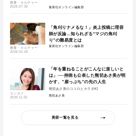
教養・カルチャー
2026.07.30
集英社オンライン編集部
「角刈りナメるな！」炎上投稿に理容
師が反論…知られざる“マジの角刈
り”の難易度とは
集英社オンライン編集部
教養・カルチャー
2026.02.28
「年を重ねることがこんなに楽しいと
は」──持病も公表した熊切あさ美が明
かす、”崖っぷち”の先の人生
熊切あさ美のココロとカラダ#2
エンタメ
熊切あさ美
2025.11.02
美容一覧を見る