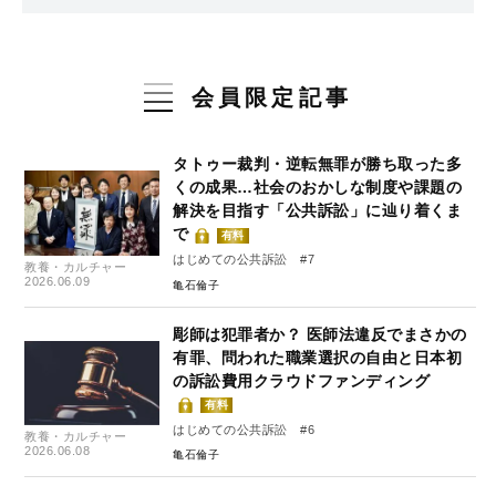
会員限定記事
タトゥー裁判・逆転無罪が勝ち取った多
くの成果…社会のおかしな制度や課題の
解決を目指す「公共訴訟」に辿り着くま
で
有料
はじめての公共訴訟 #7
教養・カルチャー
2026.06.09
亀石倫子
彫師は犯罪者か？ 医師法違反でまさかの
有罪、問われた職業選択の自由と日本初
の訴訟費用クラウドファンディング
有料
はじめての公共訴訟 #6
教養・カルチャー
2026.06.08
亀石倫子