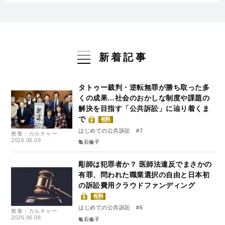
新着記事
タトゥー裁判・逆転無罪が勝ち取った多
くの成果…社会のおかしな制度や課題の
解決を目指す「公共訴訟」に辿り着くま
で
有料
はじめての公共訴訟 #7
教養・カルチャー
2026.06.09
亀石倫子
彫師は犯罪者か？ 医師法違反でまさかの
有罪、問われた職業選択の自由と日本初
の訴訟費用クラウドファンディング
有料
はじめての公共訴訟 #6
教養・カルチャー
2026.06.08
亀石倫子