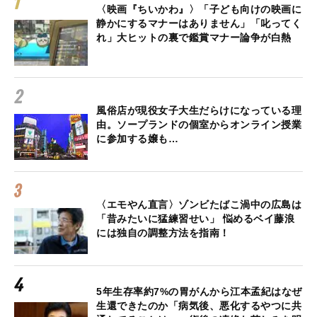
〈映画『ちいかわ』〉「子ども向けの映画に
静かにするマナーはありません」「叱ってく
れ」大ヒットの裏で鑑賞マナー論争が白熱
風俗店が現役女子大生だらけになっている理
由。ソープランドの個室からオンライン授業
に参加する嬢も…
〈エモやん直言〉ゾンビたばこ渦中の広島は
「昔みたいに猛練習せい」 悩めるベイ藤浪
には独自の調整方法を指南！
5年生存率約7%の胃がんから江本孟紀はなぜ
生還できたのか「病気後、悪化するやつに共