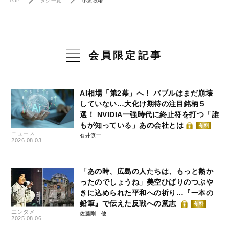
TOP
タグ一覧
小泉牧場
会員限定記事
AI相場「第2幕」へ！ バブルはまだ崩壊
していない…大化け期待の注目銘柄５
選！ NVIDIA一強時代に終止符を打つ「誰
もが知っている」あの会社とは
有料
ニュース
石井僚一
2026.08.03
「あの時、広島の人たちは、もっと熱か
ったのでしょうね」美空ひばりのつぶや
きに込められた平和への祈り…『一本の
鉛筆』で伝えた反戦への意志
有料
エンタメ
佐藤剛
2025.08.06