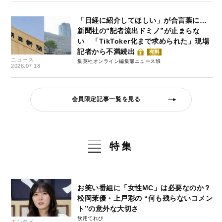
「日経に紹介してほしい」が合言葉に…
新聞社の“記者流出ドミノ”が止まらな
い 「TikToker化まで求められた」現場
記者から不満続出
有料
ニュース
集英社オンライン編集部ニュース班
2026.07.18
会員限定記事一覧を見る
特集
お笑い番組に「女性MC」は必要なのか？
松岡茉優・上戸彩の “何も残らないコメン
ト”の意外な大切さ
飲用てれび
エンタメ