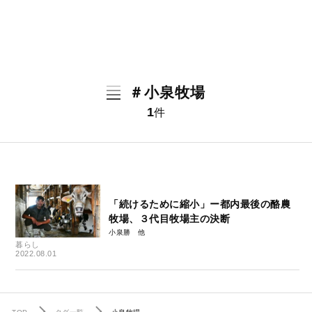
＃小泉牧場
1
件
「続けるために縮小」ー都内最後の酪農
牧場、３代目牧場主の決断
小泉勝
暮らし
2022.08.01