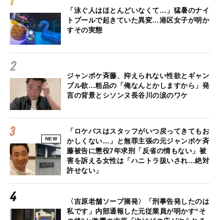
「泳ぐ人はほとんどいなくて…」猛暑のナイ
トプールで起きていた異変…港区女子が明か
すその実態
ジャンポケ斉藤、抑えられない性欲とギャン
ブル欲…粗品の「俺なんとかしますから」発
言の背景とシソンヌ長谷川の涙のワケ
「ロケバスはスタッフがいつ戻ってきてもお
NEW
かしくない…」と無罪主張の元ジャンポケ斉
藤被告に懲役7年求刑「反省の情もない」被
害を訴える女性は「ハニトラ扱いされ…絶対
許せない」
〈吉原老舗ソープ摘発〉「刑事告発したのは
私です」内部通報した元従業員が明かす“そ