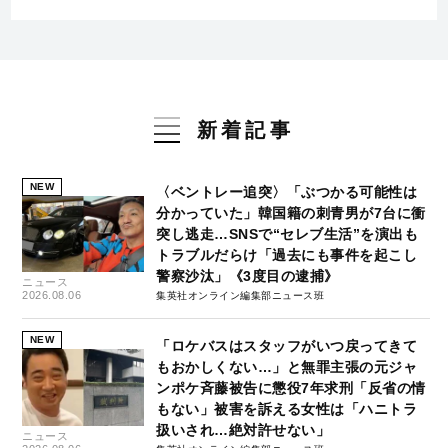
新着記事
NEW
〈ベントレー追突〉「ぶつかる可能性は
分かっていた」韓国籍の刺青男が7台に衝
突し逃走…SNSで“セレブ生活”を演出も
トラブルだらけ「過去にも事件を起こし
警察沙汰」《3度目の逮捕》
ニュース
2026.08.06
集英社オンライン編集部ニュース班
NEW
「ロケバスはスタッフがいつ戻ってきて
もおかしくない…」と無罪主張の元ジャ
ンポケ斉藤被告に懲役7年求刑「反省の情
もない」被害を訴える女性は「ハニトラ
扱いされ…絶対許せない」
ニュース