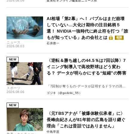
2026.08.06
集英社オンライン編集部ニュース班
AI相場「第2幕」へ！ バブルはまだ崩壊
していない…大化け期待の注目銘柄５
選！ NVIDIA一強時代に終止符を打つ「誰
もが知っている」あの会社とは
有料
ニュース
石井僚一
2026.08.03
NEW
〈逆転＆勝ち越しの44.5％は7回以降〉7
イニング制導入で高校野球はどう変わ
る？ データが明らかにする“短縮”の弊害
「7回制が奪うもの-データが証明するドラマの消
スポーツ
失-」
2026.08.06
ゴジキ（@godziki_55）
NEW
〈元TBSアナが「被爆体験伝承者」に〉
長峰由紀さんが81年前の広島を語り継ぐ
理由「これは昔話ではありません」
中島早苗
教養・カルチャー