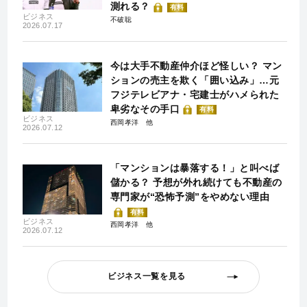
測れる？
有料
ビジネス
不破聡
2026.07.17
今は大手不動産仲介ほど怪しい？ マン
ションの売主を欺く「囲い込み」…元
フジテレビアナ・宅建士がハメられた
卑劣なその手口
有料
ビジネス
西岡孝洋
2026.07.12
「マンションは暴落する！」と叫べば
儲かる？ 予想が外れ続けても不動産の
専門家が“恐怖予測”をやめない理由
有料
ビジネス
西岡孝洋
2026.07.12
ビジネス一覧を見る