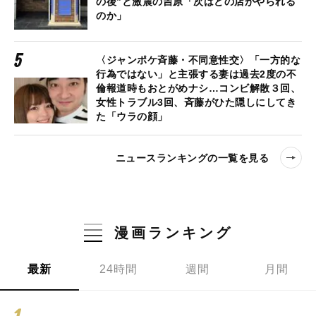
の後”と激震の吉原「次はどの店がやられる
のか」
〈ジャンポケ斉藤・不同意性交〉「一方的な
行為ではない」と主張する妻は過去2度の不
倫報道時もおとがめナシ…コンビ解散３回、
女性トラブル3回、斉藤がひた隠しにしてき
た「ウラの顔」
ニュースランキングの一覧を見る
漫画ランキング
最新
24時間
週間
月間