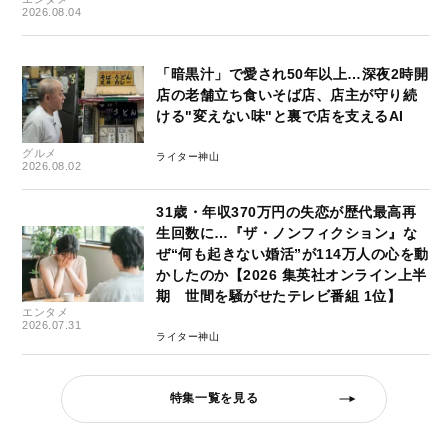
2026.08.04
「暗黒汁」で愛され50年以上…深夜2時開
店の老舗立ち食いそば店、店主が守り続
ける"変えない味"と裏で店を支えるAI
グルメ
ライター神山
2026.08.02
31歳・年収370万円の失恋が歴代最高再
生回数に…『ザ・ノンフィクション』な
ぜ“何も起きない婚活”が114万人の心を動
かしたのか【2026 集英社オンライン上半
期 世間を騒がせたテレビ番組 1位】
エンタメ
2026.07.31
ライター神山
特集一覧を見る