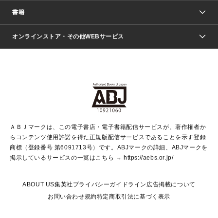
週刊少年ジャンプ
書籍
ファッション・美容
青年マンガ
ジャンプSQ.
Seventeen
週刊ヤングジャンプ
オンラインストア・その他WEBサービス
文芸・文庫・総合
芸能・情報・スポーツ
少女マンガ
Vジャンプ
non-no Web
ヤングジャンプ定期購読デジタル
すばる
Myojo
オンラインストア
りぼん
学芸・ノンフィクション・新書
最強ジャンプ
女性マンガ
@BAILA
ヤンジャン＋
小説すばる
週プレNEWS
マーガレット
集英社OTOコンテンツ
集英社 学芸編集部
少年ジャンプ＋
その他WEBサービス
クッキー
ライトノベル・ノベライズ
MAQUIA ONLINE
となりのヤングジャンプ
集英社 文芸ステーション
週プレ グラジャパ！
別冊マーガレット
SHUEISHA MANGA-ART HERITAGE
集英社 ビジネス書
ゼブラック
ココハナ
SHUEISHA ADNAVI
SPUR.JP
集英社Webマガジン Cobalt
グランドジャンプ
web 集英社文庫
キッズ
web Sportiva
マンガMee
ジャンプキャラクターズストア
集英社新書
ジャンプルーキー！
月刊オフィスユー
ＡＢＪマークは、この電子書店・電子書籍配信サービスが、著作権者か
EDITOR'S LAB
LEE
集英社オレンジ文庫
ウルトラジャンプ
青春と読書
パラスポ＋！
らコンテンツ使用許諾を得た正規版配信サービスであることを示す登録
集英社みらい文庫
リマコミ＋
HAPPY PLUS STORE
集英社新書プラス
ジャンプTOON
商標（登録番号 第6091713号）です。ABJマークの詳細、ABJマークを
Marisol
シフォン文庫
アジア人物史
S-KIDS.LAND
マンガMeets
掲示しているサービスの一覧はこちら →
https://aebs.or.jp/
shueisha vox
よみタイ
S-MANGA
Web éclat
ダッシュエックス文庫
LEEマルシェ
kotoba
集英社ジャンプリミックス
ABOUT US
集英社プライバシーガイドライン
広告掲載について
T JAPAN:The New York Times Style Magazine
JUMP j BOOKS
お問い合わせ
規約
特定商取引法に基づく表示
SHOP Marisol
e!集英社
集英社コミック文庫
集英社女性誌ポータル
éclat premium
imidas