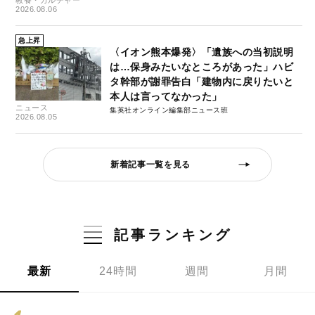
2026.08.06
急上昇
〈イオン熊本爆発〉「遺族への当初説明
は…保身みたいなところがあった」ハビ
タ幹部が謝罪告白「建物内に戻りたいと
本人は言ってなかった」
ニュース
集英社オンライン編集部ニュース班
2026.08.05
新着記事一覧を見る
記事ランキング
最新
24時間
週間
月間