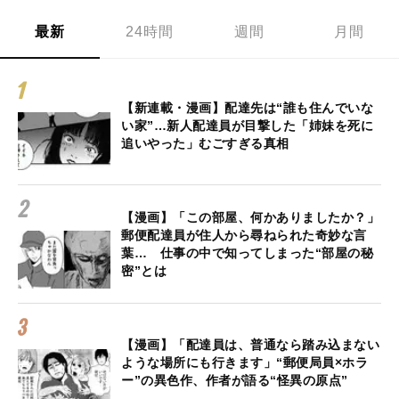
最新
24時間
週間
月間
【新連載・漫画】配達先は“誰も住んでいな
い家”…新人配達員が目撃した「姉妹を死に
追いやった」むごすぎる真相
【漫画】「この部屋、何かありましたか？」
郵便配達員が住人から尋ねられた奇妙な言
葉… 仕事の中で知ってしまった“部屋の秘
密”とは
【漫画】「配達員は、普通なら踏み込まない
ような場所にも行きます」“郵便局員×ホラ
ー”の異色作、作者が語る“怪異の原点”