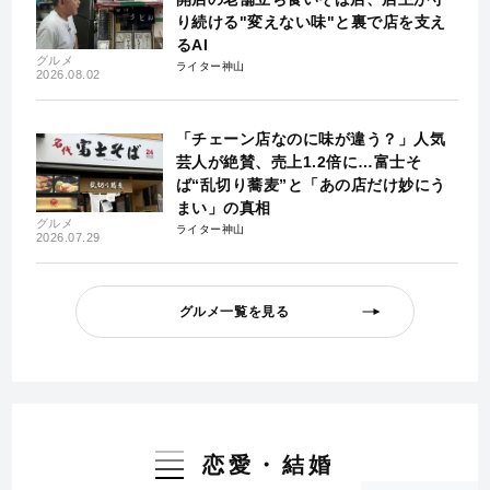
り続ける"変えない味"と裏で店を支え
るAI
グルメ
ライター神山
2026.08.02
「チェーン店なのに味が違う？」人気
芸人が絶賛、売上1.2倍に…富士そ
ば“乱切り蕎麦”と「あの店だけ妙にう
まい」の真相
グルメ
ライター神山
2026.07.29
グルメ一覧を見る
恋愛・結婚