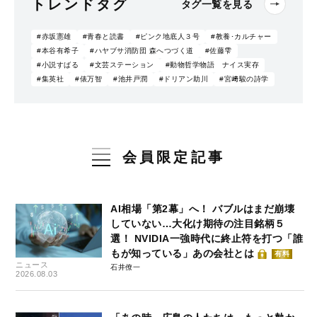
トレンドタグ
タグ一覧を見る
#赤坂憲雄
#青春と読書
#ピンク地底人３号
#教養･カルチャー
#本谷有希子
#ハヤブサ消防団 森へつづく道
#佐藤雫
#小説すばる
#文芸ステーション
#動物哲学物語 ナイス実存
#集英社
#俵万智
#池井戸潤
#ドリアン助川
#宮﨑駿の詩学
会員限定記事
AI相場「第2幕」へ！ バブルはまだ崩壊
していない…大化け期待の注目銘柄５
選！ NVIDIA一強時代に終止符を打つ「誰
もが知っている」あの会社とは
有料
ニュース
石井僚一
2026.08.03