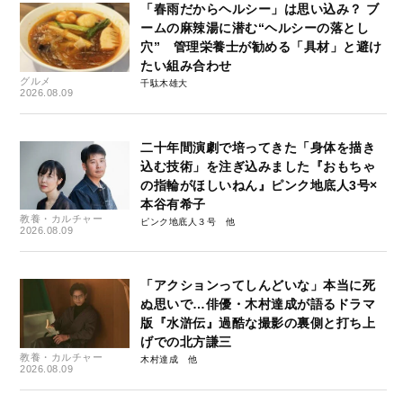
「春雨だからヘルシー」は思い込み？ ブ
ームの麻辣湯に潜む“ヘルシーの落とし
穴” 管理栄養士が勧める「具材」と避け
たい組み合わせ
グルメ
千駄木雄大
2026.08.09
二十年間演劇で培ってきた「身体を描き
込む技術」を注ぎ込みました『おもちゃ
の指輪がほしいねん』ピンク地底人3号×
本谷有希子
教養・カルチャー
ピンク地底人３号
2026.08.09
「アクションってしんどいな」本当に死
ぬ思いで…俳優・木村達成が語るドラマ
版『水滸伝』過酷な撮影の裏側と打ち上
げでの北方謙三
教養・カルチャー
木村達成
2026.08.09