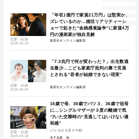
「年収1億円で家賃21万円」は堅実か、
ズレているのか…婚活リアリティーシ
ョーで起きた“金銭感覚論争”に家賃4万
円の漫画家が独自見解
恋愛・結婚
集英社オンライン編集部
2026.06.24
「7.3兆円で何が変わった？」出生数過
去最少…こども家庭庁批判の裏で見落
とされる“若者が結婚できない現実”
恋愛・結婚
集英社オンライン編集部
2026.06.04
16歳で母、30歳でバツ３、36歳で祖母
に…シングルマザーが３度の離婚で気
づいた交際時の“見逃してはいけない違
和感”
バツ３の３児ママ#2
恋愛・結婚
2026.03.28
木下未希