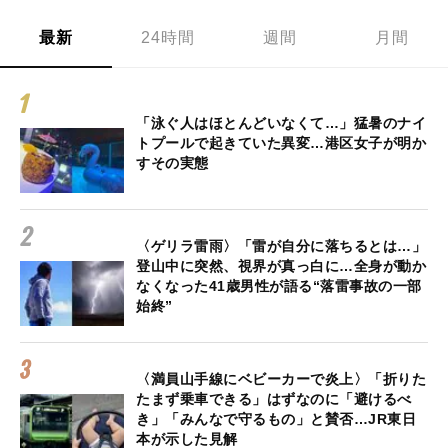
最新
24時間
週間
月間
「泳ぐ人はほとんどいなくて…」猛暑のナイ
トプールで起きていた異変…港区女子が明か
すその実態
〈ゲリラ雷雨〉「雷が自分に落ちるとは…」
登山中に突然、視界が真っ白に…全身が動か
なくなった41歳男性が語る“落雷事故の一部
始終”
〈満員山手線にベビーカーで炎上〉「折りた
たまず乗車できる」はずなのに「避けるべ
き」「みんなで守るもの」と賛否…JR東日
本が示した見解