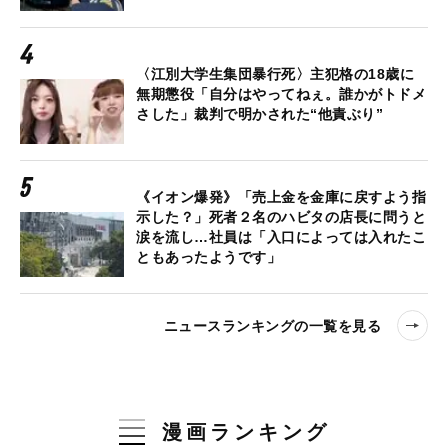
〈江別大学生集団暴行死〉主犯格の18歳に
無期懲役「自分はやってねぇ。誰かがトドメ
さした」裁判で明かされた“他責ぶり”
《イオン爆発》「売上金を金庫に戻すよう指
示した？」死者２名のハビタの店長に問うと
涙を流し…社員は「入口によっては入れたこ
ともあったようです」
ニュースランキングの一覧を見る
漫画ランキング