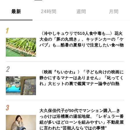
最新
24時間
週間
月間
〈冷やしキュウリで510人食中毒も…〉花火
大会の「豚の丸焼き」、キッチンカーの「ケ
バブ」も…酷暑の夏祭りで注意したい食べ物
〈映画『ちいかわ』〉「子ども向けの映画に
静かにするマナーはありません」「叱ってく
れ」大ヒットの裏で鑑賞マナー論争が白熱
大久保佳代子が50代でマンション購入…き
っかけは浴槽裏の湯垢地獄、「レギュラー番
組が多いほどローンを組みやすい」不動産屋
に言われた“芸能人ならではの事情”