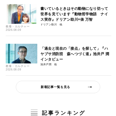
書いているときはその動物になり切って
世界を見ています『動物哲学物語 ナイ
ス実存』ドリアン助川×俵 万智
ドリアン助川
教養・カルチャー
2026.08.09
「過去と現在の「接点」を探して」『ハ
ヤブサ消防団 森へつづく道』池井戸 潤
インタビュー
池井戸潤
教養・カルチャー
2026.08.09
新着記事一覧を見る
記事ランキング