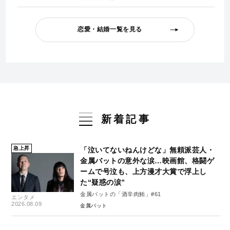
恋愛・結婚一覧を見る
新着記事
急上昇
「泣いてないねんけどな」無頼派芸人・
金属バットの意外な涙…映画館、格闘ゲ
ームで号泣も、上方漫才大賞で浮上し
た“疑惑の涙”
金属バットの「酒辛肉鮪」#61
エンタメ
2026.08.09
金属バット