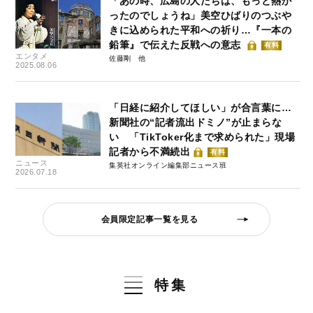
「あの時、広島の人たちは、もっと熱か
ったのでしょうね」美空ひばりのつぶや
きに込められた平和への祈り…『一本の
鉛筆』で伝えた反戦への意志
有料
エンタメ
佐藤剛
2025.08.06
「日経に紹介してほしい」が合言葉に…
新聞社の“記者流出ドミノ”が止まらな
い 「TikToker化まで求められた」現場
記者から不満続出
有料
ニュース
集英社オンライン編集部ニュース班
2026.07.18
会員限定記事一覧を見る
特集