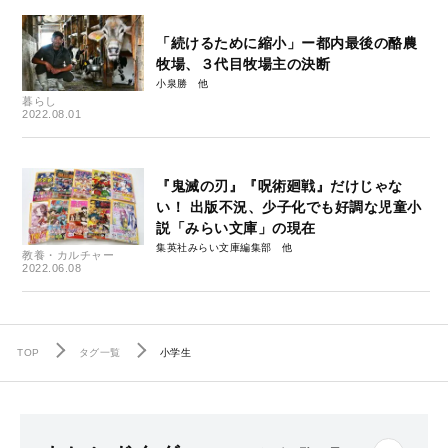
「続けるために縮小」ー都内最後の酪農
牧場、３代目牧場主の決断
小泉勝
暮らし
2022.08.01
『鬼滅の刃』『呪術廻戦』だけじゃな
い！ 出版不況、少子化でも好調な児童小
説「みらい文庫」の現在
集英社みらい文庫編集部
教養・カルチャー
2022.06.08
TOP
タグ一覧
小学生