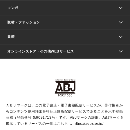
マンガ
取材・ファッション
少年マンガ
週刊少年ジャンプ
書籍
ファッション・美容
青年マンガ
ジャンプSQ.
Seventeen
週刊ヤングジャンプ
オンラインストア・その他WEBサービス
文芸・文庫・総合
芸能・情報・スポーツ
少女マンガ
Vジャンプ
non-no Web
ヤングジャンプ定期購読デジタル
すばる
Myojo
オンラインストア
りぼん
学芸・ノンフィクション・新書
最強ジャンプ
女性マンガ
@BAILA
ヤンジャン＋
小説すばる
週プレNEWS
マーガレット
集英社OTOコンテンツ
集英社 学芸編集部
少年ジャンプ＋
その他WEBサービス
クッキー
ライトノベル・ノベライズ
MAQUIA ONLINE
となりのヤングジャンプ
集英社 文芸ステーション
週プレ グラジャパ！
別冊マーガレット
SHUEISHA MANGA-ART HERITAGE
集英社 ビジネス書
ゼブラック
ココハナ
SHUEISHA ADNAVI
SPUR.JP
集英社Webマガジン Cobalt
グランドジャンプ
web 集英社文庫
キッズ
web Sportiva
マンガMee
ジャンプキャラクターズストア
集英社新書
ジャンプルーキー！
月刊オフィスユー
ＡＢＪマークは、この電子書店・電子書籍配信サービスが、著作権者か
EDITOR'S LAB
LEE
集英社オレンジ文庫
ウルトラジャンプ
青春と読書
パラスポ＋！
らコンテンツ使用許諾を得た正規版配信サービスであることを示す登録
集英社みらい文庫
リマコミ＋
HAPPY PLUS STORE
集英社新書プラス
ジャンプTOON
商標（登録番号 第6091713号）です。ABJマークの詳細、ABJマークを
Marisol
シフォン文庫
アジア人物史
S-KIDS.LAND
マンガMeets
掲示しているサービスの一覧はこちら →
https://aebs.or.jp/
shueisha vox
よみタイ
S-MANGA
Web éclat
ダッシュエックス文庫