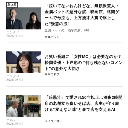
急上昇
「泣いてないねんけどな」無頼派芸人・
金属バットの意外な涙…映画館、格闘ゲ
ームで号泣も、上方漫才大賞で浮上し
た“疑惑の涙”
金属バットの「酒辛肉鮪」#61
エンタメ
2026.08.09
金属バット
お笑い番組に「女性MC」は必要なのか？
松岡茉優・上戸彩の “何も残らないコメン
ト”の意外な大切さ
飲用てれび
エンタメ
2026.08.04
「暗黒汁」で愛され50年以上…深夜2時開
店の老舗立ち食いそば店、店主が守り続
ける"変えない味"と裏で店を支えるAI
グルメ
ライター神山
2026.08.02