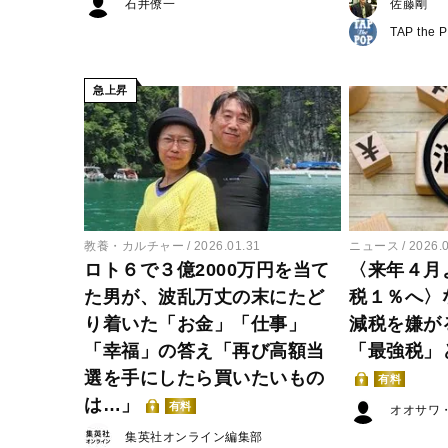
石井僚一
佐藤剛
TAP the 
急上昇
教養・カルチャー
2026.01.31
ニュース
2026.
ロト６で３億2000万円を当て
〈来年４月
た男が、波乱万丈の末にたど
税１％へ〉
り着いた「お金」「仕事」
減税を嫌が
「幸福」の答え「再び高額当
「最強税」
選を手にしたら買いたいもの
有料
は…」
有料
オオサワ
集英社オンライン編集部