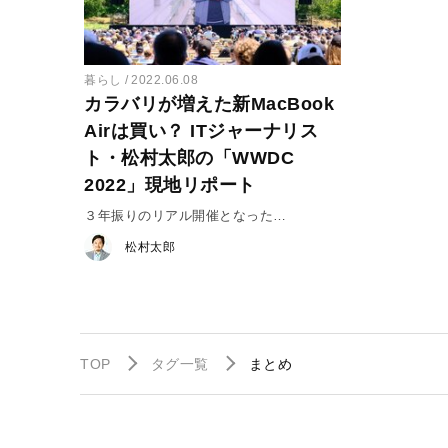
暮らし
2022.06.08
カラバリが増えた新MacBook
Airは買い？ ITジャーナリス
ト・松村太郎の「WWDC
2022」現地リポート
３年振りのリアル開催となった
WWDC2022まとめ
松村太郎
TOP
タグ一覧
まとめ