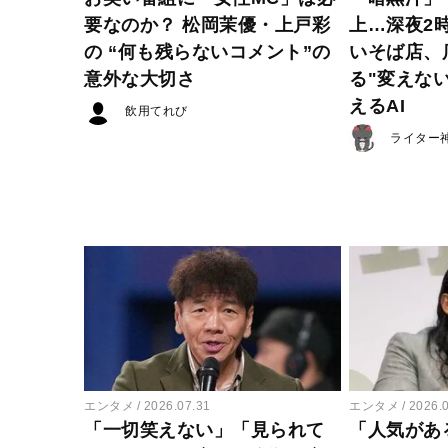
要なのか？ 松岡茉優・上戸彩
上…深夜2
の “何も残らないコメント”の
いそば店、
意外な大切さ
る"変えな
えるAI
飲用てれび
ライター
エンタメ
2026.07.31
エンタメ
2026.
「一切笑えない」「見られて
「人気があ