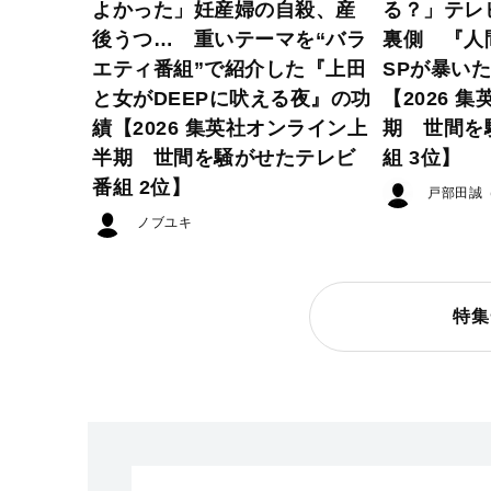
よかった」妊産婦の自殺、産
る？」テレ
後うつ… 重いテーマを“バラ
裏側 『人
エティ番組”で紹介した『上田
SPが暴い
と女がDEEPに吠える夜』の功
【2026 
績【2026 集英社オンライン上
期 世間を
半期 世間を騒がせたテレビ
組 3位】
番組 2位】
戸部田誠
ノブユキ
特集