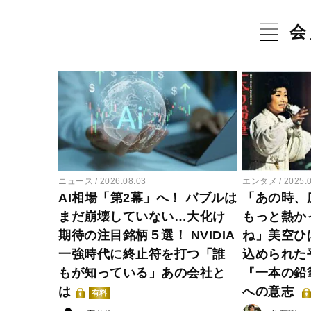
会
ニュース
2026.08.03
エンタメ
2025.
AI相場「第2幕」へ！ バブルは
「あの時、
まだ崩壊していない…大化け
もっと熱か
期待の注目銘柄５選！ NVIDIA
ね」美空ひ
一強時代に終止符を打つ「誰
込められた
もが知っている」あの会社と
『一本の鉛
は
への意志
有料