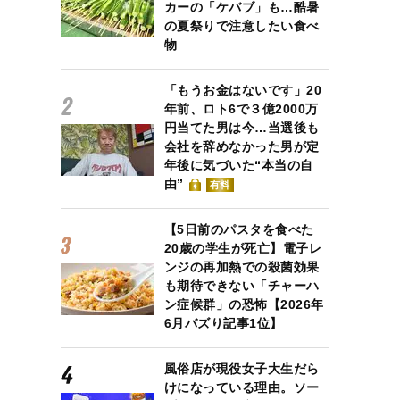
カーの「ケバブ」も…酷暑
の夏祭りで注意したい食べ
物
「もうお金はないです」20
年前、ロト6で３億2000万
円当てた男は今…当選後も
会社を辞めなかった男が定
年後に気づいた“本当の自
由”
有料
【5日前のパスタを食べた
20歳の学生が死亡】電子レ
ンジの再加熱での殺菌効果
も期待できない「チャーハ
ン症候群」の恐怖【2026年
6月バズり記事1位】
風俗店が現役女子大生だら
けになっている理由。ソー