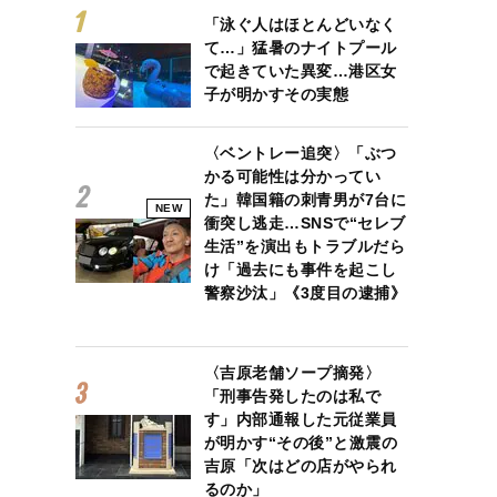
「泳ぐ人はほとんどいなく
て…」猛暑のナイトプール
で起きていた異変…港区女
子が明かすその実態
〈ベントレー追突〉「ぶつ
かる可能性は分かってい
た」韓国籍の刺青男が7台に
NEW
衝突し逃走…SNSで“セレブ
生活”を演出もトラブルだら
け「過去にも事件を起こし
警察沙汰」《3度目の逮捕》
〈吉原老舗ソープ摘発〉
「刑事告発したのは私で
す」内部通報した元従業員
が明かす“その後”と激震の
吉原「次はどの店がやられ
るのか」