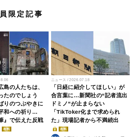
員限定記事
08.06
ニュース
2026.07.18
広島の人たちは、
「日経に紹介してほしい」が
ったのでしょう
合言葉に…新聞社の“記者流出
ばりのつぶやきに
ドミノ”が止まらない
平和への祈り…
「TikToker化まで求められ
筆』で伝えた反戦
た」現場記者から不満続出
有料
有料