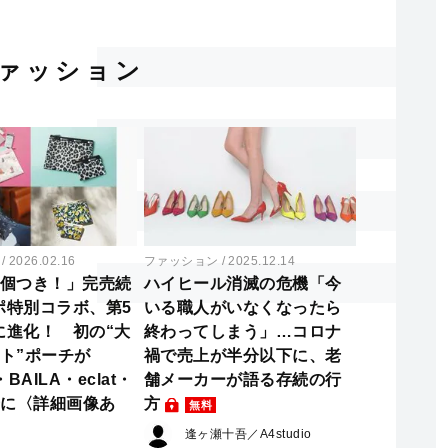
ァッション
2026.02.16
ファッション
2025.12.14
2個つき！」完売続
ハイヒール消滅の危機「今
ポ特別コラボ、第5
いる職人がいなくなったら
に進化！ 初の“大
終わってしまう」…コロナ
ット”ポーチが
禍で売上が半分以下に、老
・BAILA・eclat・
舗メーカーが語る存続の行
号に〈詳細画像あ
方
無料
逢ヶ瀬十吾／A4studio