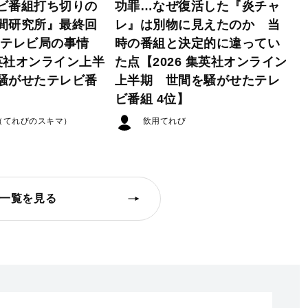
ビ番組打ち切りの
功罪…なぜ復活した『炎チャ
間研究所』最終回
レ』は別物に見えたのか 当
たテレビ局の事情
時の番組と決定的に違ってい
集英社オンライン上半
た点【2026 集英社オンライン
騒がせたテレビ番
上半期 世間を騒がせたテレ
ビ番組 4位】
（てれびのスキマ）
飲用てれび
一覧を見る