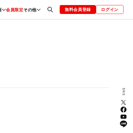
無料会員登録
ログイン
画
会員限定
その他
ファッション
恋愛・結婚
編集部
お知らせ