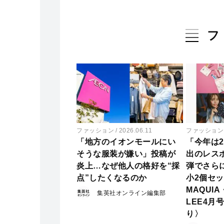
フ
ファッション
2026.06.11
ファッション
「地方のイオンモールにい
「今年は
そうな服装が嫌い」投稿が
出のレス
炎上…なぜ他人の格好を“採
弾でさら
点”したくなるのか
小2個セ
MAQUIA
集英社オンライン編集部
LEE4月
り〉