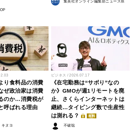
集英社オンライン編集部ニュース班
POP
02.03
ビジネス
2026.07.17
より食料品の消費
《在宅勤務は“サボり”なの
なぜ政治家は消費
か》GMOが週1リモートを廃
るのか…消費税が
止、さくらインターネットは
と呼ばれる理由
継続…タイピング数で生産性
は測れる？
有料
・キヌヨ
不破聡