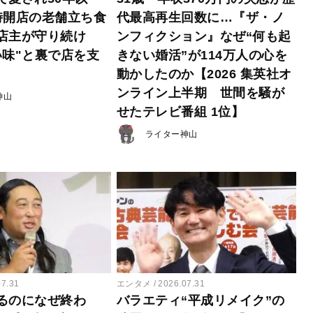
時開店の老舗立ち食
代最高再生回数に…『ザ・ノ
店主が守り続け
ンフィクション』なぜ“何も起
い味"と裏で店を支
きない婚活”が114万人の心を
動かしたのか【2026 集英社オ
ンライン上半期 世間を騒が
神山
せたテレビ番組 1位】
ライター神山
07.31
エンタメ
2026.07.31
るのになぜ終わ
バラエティ“平成リメイク”の