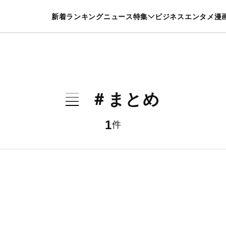
特集一覧を見る
漫画一覧を見る
新着
ランキング
ニュース
特集
ビジネス
エンタメ
漫
養・カルチャー
暮らし
スポーツ
ヘルスケア
美容
グルメ
＃まとめ
1
件