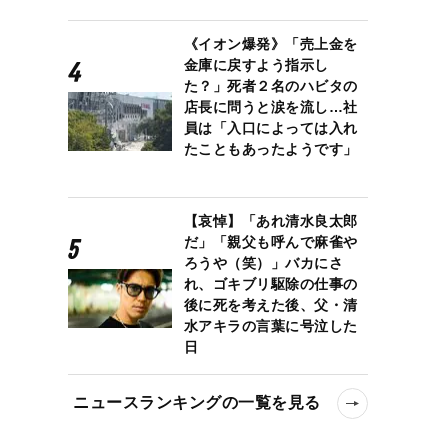
《イオン爆発》「売上金を
金庫に戻すよう指示し
た？」死者２名のハビタの
店長に問うと涙を流し…社
員は「入口によっては入れ
たこともあったようです」
【哀悼】「あれ清水良太郎
だ」「親父も呼んで麻雀や
ろうや（笑）」バカにさ
れ、ゴキブリ駆除の仕事の
後に死を考えた後、父・清
水アキラの言葉に号泣した
日
ニュースランキングの一覧を見る