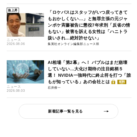
急上昇
「ロケバスはスタッフがいつ戻ってきて
もおかしくない…」と無罪主張の元ジャ
ンポケ斉藤被告に懲役7年求刑「反省の情
もない」被害を訴える女性は「ハニトラ
扱いされ…絶対許せない」
ニュース
2026.08.06
集英社オンライン編集部ニュース班
AI相場「第2幕」へ！ バブルはまだ崩壊
していない…大化け期待の注目銘柄５
選！ NVIDIA一強時代に終止符を打つ「誰
もが知っている」あの会社とは
有料
ニュース
石井僚一
2026.08.03
新着記事一覧を見る