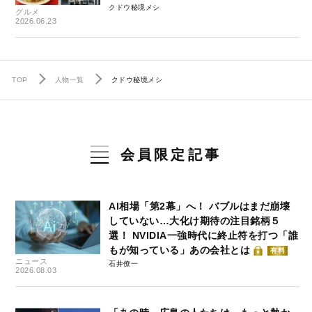
クドウ秘境メシ
グルメ
2026.06.23
TOP
人物一覧
クドウ秘境メシ
会員限定記事
AI相場「第2幕」へ！ バブルはまだ崩壊
していない…大化け期待の注目銘柄５
選！ NVIDIA一強時代に終止符を打つ「誰
もが知っている」あの会社とは
有料
ニュース
石井僚一
2026.08.03