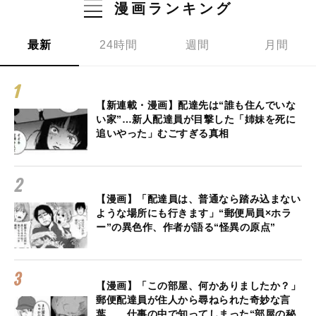
漫画ランキング
最新
24時間
週間
月間
【新連載・漫画】配達先は“誰も住んでいな
い家”…新人配達員が目撃した「姉妹を死に
追いやった」むごすぎる真相
【漫画】「配達員は、普通なら踏み込まない
ような場所にも行きます」“郵便局員×ホラ
ー”の異色作、作者が語る“怪異の原点”
【漫画】「この部屋、何かありましたか？」
郵便配達員が住人から尋ねられた奇妙な言
葉… 仕事の中で知ってしまった“部屋の秘