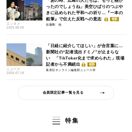
「あの時、広島の人たちは、もっと熱か
ったのでしょうね」美空ひばりのつぶや
きに込められた平和への祈り…『一本の
鉛筆』で伝えた反戦への意志
有料
エンタメ
佐藤剛
2025.08.06
「日経に紹介してほしい」が合言葉に…
新聞社の“記者流出ドミノ”が止まらな
い 「TikToker化まで求められた」現場
記者から不満続出
有料
ニュース
集英社オンライン編集部ニュース班
2026.07.18
会員限定記事一覧を見る
特集