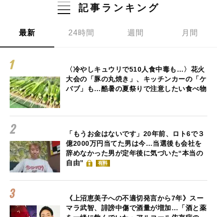
記事ランキング
最新
24時間
週間
月間
〈冷やしキュウリで510人食中毒も…〉花火
大会の「豚の丸焼き」、キッチンカーの「ケ
バブ」も…酷暑の夏祭りで注意したい食べ物
「もうお金はないです」20年前、ロト6で３
億2000万円当てた男は今…当選後も会社を
辞めなかった男が定年後に気づいた“本当の
自由”
有料
《上沼恵美子への不適切発言から7年》スー
マラ武智、誹謗中傷で酒量が増加…「酒と薬