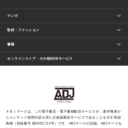
マンガ
取材・ファッション
少年マンガ
週刊少年ジャンプ
書籍
ファッション・美容
青年マンガ
ジャンプSQ.
Seventeen
週刊ヤングジャンプ
オンラインストア・その他WEBサービス
文芸・文庫・総合
芸能・情報・スポーツ
少女マンガ
Vジャンプ
non-no Web
ヤングジャンプ定期購読デジタル
すばる
Myojo
オンラインストア
りぼん
学芸・ノンフィクション・新書
最強ジャンプ
女性マンガ
@BAILA
ヤンジャン＋
小説すばる
週プレNEWS
マーガレット
集英社OTOコンテンツ
集英社 学芸編集部
少年ジャンプ＋
その他WEBサービス
クッキー
ライトノベル・ノベライズ
MAQUIA ONLINE
となりのヤングジャンプ
集英社 文芸ステーション
週プレ グラジャパ！
別冊マーガレット
SHUEISHA MANGA-ART HERITAGE
集英社 ビジネス書
ゼブラック
ココハナ
SHUEISHA ADNAVI
SPUR.JP
集英社Webマガジン Cobalt
グランドジャンプ
web 集英社文庫
キッズ
web Sportiva
マンガMee
ジャンプキャラクターズストア
集英社新書
ジャンプルーキー！
月刊オフィスユー
ＡＢＪマークは、この電子書店・電子書籍配信サービスが、著作権者か
EDITOR'S LAB
LEE
集英社オレンジ文庫
ウルトラジャンプ
青春と読書
パラスポ＋！
らコンテンツ使用許諾を得た正規版配信サービスであることを示す登録
集英社みらい文庫
リマコミ＋
HAPPY PLUS STORE
集英社新書プラス
ジャンプTOON
商標（登録番号 第6091713号）です。ABJマークの詳細、ABJマークを
Marisol
シフォン文庫
アジア人物史