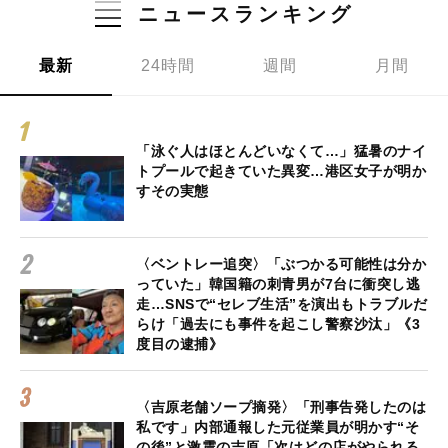
ニュースランキング
最新
24時間
週間
月間
「泳ぐ人はほとんどいなくて…」猛暑のナイ
トプールで起きていた異変…港区女子が明か
すその実態
〈ベントレー追突〉「ぶつかる可能性は分か
っていた」韓国籍の刺青男が7台に衝突し逃
走…SNSで“セレブ生活”を演出もトラブルだ
らけ「過去にも事件を起こし警察沙汰」《3
度目の逮捕》
〈吉原老舗ソープ摘発〉「刑事告発したのは
私です」内部通報した元従業員が明かす“そ
の後”と激震の吉原「次はどの店がやられる