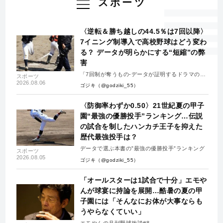
スポーツ
〈逆転＆勝ち越しの44.5％は7回以降〉
7イニング制導入で高校野球はどう変わ
る？ データが明らかにする“短縮”の弊
害
「7回制が奪うもの-データが証明するドラマの消
スポーツ
失-」
2026.08.06
ゴジキ（@godziki_55）
〈防御率わずか0.50〉21世紀夏の甲子
園“最強の優勝投手”ランキング…伝説
の試合を制したハンカチ王子を抑えた
歴代最強投手は？
データで選ぶ本書の”最強の優勝投手”ランキング
スポーツ
2026.08.05
ゴジキ（@godziki_55）
「オールスターは1試合で十分」エモや
んが球宴に持論を展開…酷暑の夏の甲
子園には「そんなにお体が大事ならも
うやらなくていい」
エモやんの月刊野球放談#8