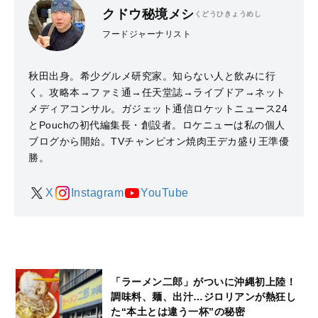
クドウ秘境メシ
くどうひきょうめし
フードジャーナリスト
秋田出身。希少グルメ研究家。知らない人と飲みに行
く。攻略本→ファミ通→任天堂誌→ライブドア→ネット
メディアコンサル。ガジェット通信ロケットニュース24
とPouchの初代編集長・創設者。ロケニューは私の個人
ブログから開始。TVチャンピオン焼肉王デカ盛り王準優
勝。
X
Instagram
YouTube
「ラーメン二郎」がついに沖縄初上陸！
調味料、麺、出汁…ジロリアンが熱狂し
た“本土とは違う一杯”の秘密