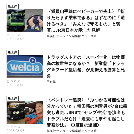
急上昇
〈満員山手線にベビーカーで炎上〉「折
りたたまず乗車できる」はずなのに「避
けるべき」「みんなで守るもの」と賛
否…JR東日本が示した見解
ニュース
集英社オンライン編集部ニュース班
2026.08.06
急上昇
ドラッグストアの「スーパー化」は物価
高の救世主になるか？ 新業態「ドラッ
グ＆フード型店舗」が見据える勝算と死
角
ビジネス
不破聡
2026.08.06
急上昇
〈ベントレー追突〉「ぶつかる可能性は
分かっていた」韓国籍の刺青男が7台に衝
突し逃走…SNSで“セレブ生活”を演出も
トラブルだらけ「過去にも事件を起こし
警察沙汰」《3度目の逮捕》
ニュース
2026.08.06
集英社オンライン編集部ニュース班