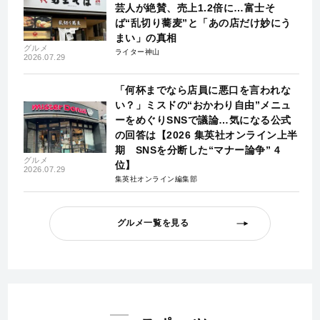
芸人が絶賛、売上1.2倍に…富士そ
ば“乱切り蕎麦”と「あの店だけ妙にう
まい」の真相
グルメ
ライター神山
2026.07.29
「何杯までなら店員に悪口を言われな
い？」ミスドの“おかわり自由”メニュ
ーをめぐりSNSで議論…気になる公式
の回答は【2026 集英社オンライン上半
期 SNSを分断した“マナー論争” 4
グルメ
位】
2026.07.29
集英社オンライン編集部
グルメ一覧を見る