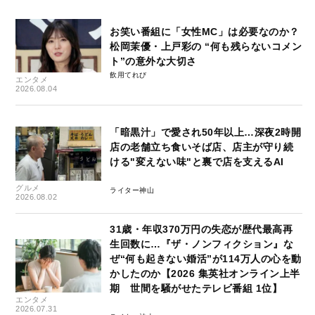
お笑い番組に「女性MC」は必要なのか？
松岡茉優・上戸彩の “何も残らないコメン
ト”の意外な大切さ
飲用てれび
エンタメ
2026.08.04
「暗黒汁」で愛され50年以上…深夜2時開
店の老舗立ち食いそば店、店主が守り続
ける"変えない味"と裏で店を支えるAI
グルメ
ライター神山
2026.08.02
31歳・年収370万円の失恋が歴代最高再
生回数に…『ザ・ノンフィクション』な
ぜ“何も起きない婚活”が114万人の心を動
かしたのか【2026 集英社オンライン上半
期 世間を騒がせたテレビ番組 1位】
エンタメ
2026.07.31