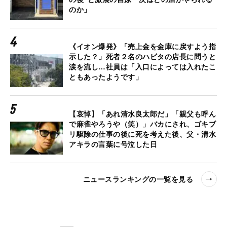
のか」
《イオン爆発》「売上金を金庫に戻すよう指
示した？」死者２名のハビタの店長に問うと
涙を流し…社員は「入口によっては入れたこ
ともあったようです」
【哀悼】「あれ清水良太郎だ」「親父も呼ん
で麻雀やろうや（笑）」バカにされ、ゴキブ
リ駆除の仕事の後に死を考えた後、父・清水
アキラの言葉に号泣した日
ニュースランキングの一覧を見る