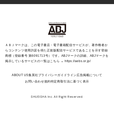
少女マンガ
Vジャンプ
non-no Web
ヤングジャンプ定期購読デジタル
すばる
Myojo
オンラインストア
りぼん
学芸・ノンフィクション・新書
最強ジャンプ
女性マンガ
@BAILA
ヤンジャン＋
小説すばる
週プレNEWS
マーガレット
集英社OTOコンテンツ
集英社 学芸編集部
少年ジャンプ＋
その他WEBサービス
クッキー
ライトノベル・ノベライズ
MAQUIA ONLINE
となりのヤングジャンプ
集英社 文芸ステーション
週プレ グラジャパ！
別冊マーガレット
SHUEISHA MANGA-ART HERITAGE
集英社 ビジネス書
ゼブラック
ココハナ
SHUEISHA ADNAVI
SPUR.JP
集英社Webマガジン Cobalt
グランドジャンプ
web 集英社文庫
キッズ
web Sportiva
マンガMee
ジャンプキャラクターズストア
集英社新書
ジャンプルーキー！
月刊オフィスユー
ＡＢＪマークは、この電子書店・電子書籍配信サービスが、著作権者か
EDITOR'S LAB
LEE
集英社オレンジ文庫
ウルトラジャンプ
青春と読書
パラスポ＋！
らコンテンツ使用許諾を得た正規版配信サービスであることを示す登録
集英社みらい文庫
リマコミ＋
HAPPY PLUS STORE
集英社新書プラス
ジャンプTOON
商標（登録番号 第6091713号）です。ABJマークの詳細、ABJマークを
Marisol
シフォン文庫
アジア人物史
S-KIDS.LAND
マンガMeets
掲示しているサービスの一覧はこちら →
https://aebs.or.jp/
shueisha vox
よみタイ
S-MANGA
Web éclat
ダッシュエックス文庫
LEEマルシェ
kotoba
集英社ジャンプリミックス
ABOUT US
集英社プライバシーガイドライン
広告掲載について
T JAPAN:The New York Times Style Magazine
JUMP j BOOKS
お問い合わせ
規約
特定商取引法に基づく表示
SHOP Marisol
e!集英社
集英社コミック文庫
集英社女性誌ポータル
éclat premium
imidas
MEN'S NON-NO WEB
SHUEISHA Inc. All Right Reserved.
mirabella
UOMO
mirabella homme