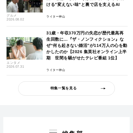
ける"変えない味"と裏で店を支えるAI
グルメ
ライター神山
2026.08.02
31歳・年収370万円の失恋が歴代最高再
生回数に…『ザ・ノンフィクション』な
ぜ“何も起きない婚活”が114万人の心を動
かしたのか【2026 集英社オンライン上半
期 世間を騒がせたテレビ番組 1位】
エンタメ
2026.07.31
ライター神山
特集一覧を見る