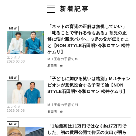
新着記事
「ネットの育児の正解は無視していい」
NEW
「叱ることで守れる命もある」育児の正
解に悩む新米パパへ、3児の父が伝えたこ
と【NON STYLE石田明×令和ロマン 松井
ケムリ】
エンタメ
M-1王者の子育て#2
2026.08.08
石田明
NEW
「子どもに媚びる笑いは格別」M-1チャン
ピオンが意気投合する子育て論【NON
STYLE石田明×令和ロマン 松井ケムリ】
M-1王者の子育て#1
エンタメ
2026.08.08
石田明
NEW
「1泊最高は11万円ではなく約17万円で
した」初の費用公開で仰天の支出が明ら