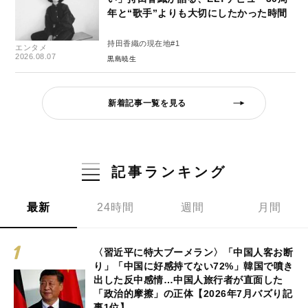
年と“歌手”よりも大切にしたかった時間
持田香織の現在地#1
エンタメ
2026.08.07
黒島暁生
新着記事一覧を見る
記事ランキング
最新
24時間
週間
月間
〈習近平に特大ブーメラン〉「中国人客お断
り」「中国に好感持てない72%」韓国で噴き
出した反中感情…中国人旅行者が直面した
「政治的摩擦」の正体【2026年7月バズり記
事1位】