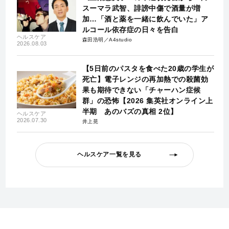
スーマラ武智、誹謗中傷で酒量が増
加…「酒と薬を一緒に飲んでいた」ア
ルコール依存症の日々を告白
ヘルスケア
森田浩明／A4studio
2026.08.03
【5日前のパスタを食べた20歳の学生が
死亡】電子レンジの再加熱での殺菌効
果も期待できない「チャーハン症候
群」の恐怖【2026 集英社オンライン上
半期 あのバズの真相 2位】
ヘルスケア
2026.07.30
井上晃
ヘルスケア一覧を見る