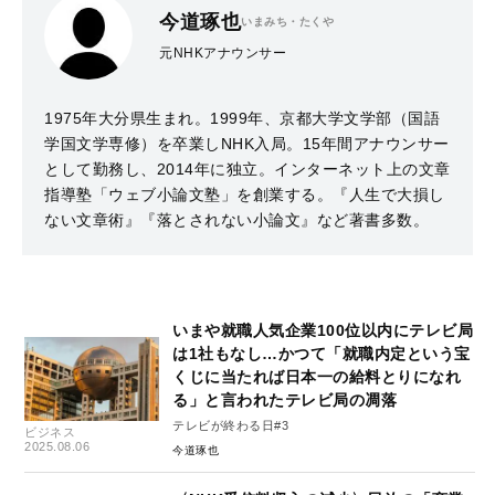
今道琢也
いまみち・たくや
元NHKアナウンサー
1975年大分県生まれ。1999年、京都大学文学部（国語
学国文学専修）を卒業しNHK入局。15年間アナウンサー
として勤務し、2014年に独立。インターネット上の文章
指導塾「ウェブ小論文塾」を創業する。『人生で大損し
ない文章術』『落とされない小論文』など著書多数。
いまや就職人気企業100位以内にテレビ局
は1社もなし…かつて「就職内定という宝
くじに当たれば日本一の給料とりになれ
る」と言われたテレビ局の凋落
テレビが終わる日#3
ビジネス
2025.08.06
今道琢也