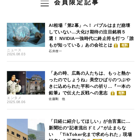
会員限定記事
AI相場「第2幕」へ！ バブルはまだ崩壊
していない…大化け期待の注目銘柄５
選！ NVIDIA一強時代に終止符を打つ「誰
もが知っている」あの会社とは
有料
ニュース
石井僚一
2026.08.03
「あの時、広島の人たちは、もっと熱か
ったのでしょうね」美空ひばりのつぶや
きに込められた平和への祈り…『一本の
鉛筆』で伝えた反戦への意志
有料
エンタメ
佐藤剛
2025.08.06
「日経に紹介してほしい」が合言葉に…
新聞社の“記者流出ドミノ”が止まらな
い 「TikToker化まで求められた」現場