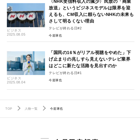
〈NHK受信料収入の減少〉民放の「商業
放送」というビジネスモデルは限界を迎
えるも、CM収入に頼らないNHKの未来も
さして明るくない理由
テレビが終わる日#2
ビジネス
2025.08.05
今道琢也
「国民の16％がリアル視聴をやめた」下
げ止まりの兆しすら見えないテレビ業界
はどこに新たな活路を見出すのか
テレビが終わる日#1
ビジネス
今道琢也
2025.08.04
TOP
人物一覧
今道琢也