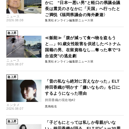
かに “日本一悪い男”と軽口の県議会議
長は震災のさなかに「天国」へ行ったと
ご満悦《福岡県議会の海外豪遊〉
ニュース
2026.08.08
集英社オンライン編集部ニュース班
急上昇
≪飯能≫「腹が減って食べ物を盗もう
と…」91歳女性殺害を供述したベトナム
国籍の男、在留資格なし…奪った車で“3
台追突”の逃走劇
ニュース
集英社オンライン編集部ニュース班
2026.08.07
急上昇
「昔の私なら絶対に言えなかった」ELT
持田香織が明かす「嫌いなもの」を口に
するようになった理由
持田香織の現在地#2
エンタメ
黒島暁生
2026.08.07
急上昇
「子どもにとっては私しか母親がいな
い」持田香織が語る、ELTデビュー30周