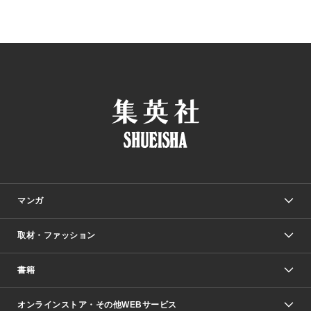
マンガ
取材・ファッション
少年マンガ
週刊少年ジャンプ
書籍
ファッション・美容
青年マンガ
ジャンプSQ.
Seventeen
週刊ヤングジャンプ
オンラインストア・その他WEBサービス
文芸・文庫・総合
芸能・情報・スポーツ