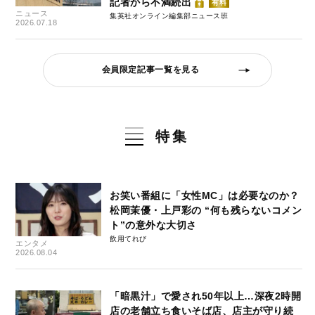
記者から不満続出
有料
ニュース
集英社オンライン編集部ニュース班
2026.07.18
会員限定記事一覧を見る
特集
お笑い番組に「女性MC」は必要なのか？
松岡茉優・上戸彩の “何も残らないコメン
ト”の意外な大切さ
飲用てれび
エンタメ
2026.08.04
「暗黒汁」で愛され50年以上…深夜2時開
店の老舗立ち食いそば店、店主が守り続