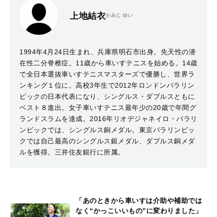
上地結衣
かみじ ゆい
1994年4月24日生まれ、兵庫県明石市出身。先天性の潜
在性二分脊椎症。11歳から車いすテニスを始める。14歳
で全日本選抜車いすテニスマスターズで優勝し、世界ラ
ンキング１位に。高校3年生で2012年ロンドンパラリン
ピックの日本代表になり、シングルス・ダブルスともに
ベスト８進出。女子車いすテニス最年少の20歳で年間グ
ランドスラムを達成。2016年リオデジャネイロ・パラリ
ンピックでは、シングルス銅メダル。東京パラリンピッ
クでは自己最高のシングルス銀メダル、ダブルス銅メダ
ルを獲得。三井住友銀行に所属。
「あのときから車いすは介助や補助では
なく“かっこいいもの”に変わりました」