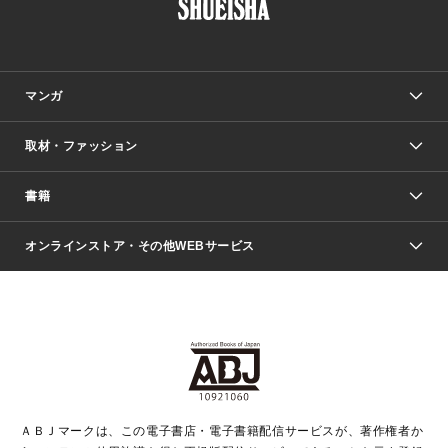
マンガ
取材・ファッション
少年マンガ
週刊少年ジャンプ
書籍
ファッション・美容
青年マンガ
ジャンプSQ.
Seventeen
週刊ヤングジャンプ
オンラインストア・その他WEBサービス
文芸・文庫・総合
芸能・情報・スポーツ
少女マンガ
Vジャンプ
non-no Web
ヤングジャンプ定期購読デジタル
すばる
Myojo
オンラインストア
りぼん
学芸・ノンフィクション・新書
最強ジャンプ
女性マンガ
@BAILA
ヤンジャン＋
小説すばる
週プレNEWS
マーガレット
集英社OTOコンテンツ
集英社 学芸編集部
少年ジャンプ＋
その他WEBサービス
クッキー
ライトノベル・ノベライズ
MAQUIA ONLINE
となりのヤングジャンプ
集英社 文芸ステーション
週プレ グラジャパ！
別冊マーガレット
SHUEISHA MANGA-ART HERITAGE
集英社 ビジネス書
ゼブラック
ココハナ
SHUEISHA ADNAVI
SPUR.JP
集英社Webマガジン Cobalt
グランドジャンプ
web 集英社文庫
キッズ
web Sportiva
マンガMee
ジャンプキャラクターズストア
集英社新書
ジャンプルーキー！
月刊オフィスユー
ＡＢＪマークは、この電子書店・電子書籍配信サービスが、著作権者か
EDITOR'S LAB
LEE
集英社オレンジ文庫
ウルトラジャンプ
青春と読書