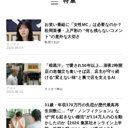
特集
お笑い番組に「女性MC」は必要なのか？
松岡茉優・上戸彩の “何も残らないコメン
ト”の意外な大切さ
飲用てれび
エンタメ
2026.08.04
「暗黒汁」で愛され50年以上…深夜2時開
店の老舗立ち食いそば店、店主が守り続
ける"変えない味"と裏で店を支えるAI
グルメ
ライター神山
2026.08.02
31歳・年収370万円の失恋が歴代最高再
生回数に…『ザ・ノンフィクション』な
ぜ“何も起きない婚活”が114万人の心を動
かしたのか【2026 集英社オンライン上半