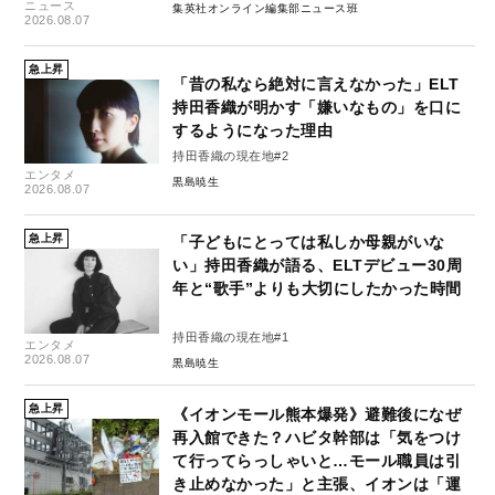
ニュース
集英社オンライン編集部ニュース班
2026.08.07
急上昇
「昔の私なら絶対に言えなかった」ELT
持田香織が明かす「嫌いなもの」を口に
するようになった理由
持田香織の現在地#2
エンタメ
黒島暁生
2026.08.07
急上昇
「子どもにとっては私しか母親がいな
い」持田香織が語る、ELTデビュー30周
年と“歌手”よりも大切にしたかった時間
持田香織の現在地#1
エンタメ
2026.08.07
黒島暁生
急上昇
《イオンモール熊本爆発》避難後になぜ
再入館できた？ハビタ幹部は「気をつけ
て行ってらっしゃいと…モール職員は引
き止めなかった」と主張、イオンは「運