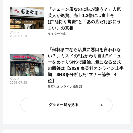
「チェーン店なのに味が違う？」人気
芸人が絶賛、売上1.2倍に…富士そ
ば“乱切り蕎麦”と「あの店だけ妙にう
まい」の真相
グルメ
ライター神山
2026.07.29
「何杯までなら店員に悪口を言われな
い？」ミスドの“おかわり自由”メニュ
ーをめぐりSNSで議論…気になる公式
の回答は【2026 集英社オンライン上半
期 SNSを分断した“マナー論争” 4
グルメ
位】
2026.07.29
集英社オンライン編集部
グルメ一覧を見る