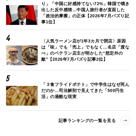
り」「中国に好感持てない72%」韓国で噴き
出した反中感情…中国人旅行者が直面した
「政治的摩擦」の正体【2026年7月バズり記
事1位】
〈人気ラーメン店が1年3カ月で閉店〉原因
は「味」でも「売上」でもなく…名店「渡な
べ」のベテラン店主が明かした“想定外の
敵”【2026年7月バズり記事2位】
「３食フライドポテト」で中学生はなぜ死ん
だのか…司法解剖で見えてきた「500円生
活」の過酷な現実
記事ランキングの一覧を見る