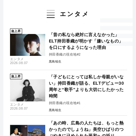
エンタメ
急上昇
「昔の私なら絶対に言えなかった」
ELT持田香織が明かす「嫌いなもの」
を口にするようになった理由
持田香織の現在地#2
エンタメ
黒島暁生
2026.08.07
「子どもにとっては私しか母親がいな
急上昇
い」持田香織が語る、ELTデビュー30
周年と“歌手”よりも大切にしたかった
時間
持田香織の現在地#1
エンタメ
2026.08.07
黒島暁生
「あの時、広島の人たちは、もっと熱
かったのでしょうね」美空ひばりのつ
ぶやきに込められた平和への祈り…