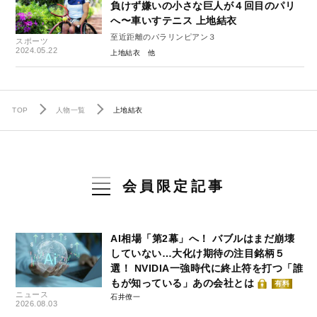
負けず嫌いの小さな巨人が４回目のパリ
へ〜車いすテニス 上地結衣
至近距離のパラリンピアン３
スポーツ
2024.05.22
上地結衣
TOP
人物一覧
上地結衣
会員限定記事
AI相場「第2幕」へ！ バブルはまだ崩壊
していない…大化け期待の注目銘柄５
選！ NVIDIA一強時代に終止符を打つ「誰
もが知っている」あの会社とは
有料
ニュース
石井僚一
2026.08.03