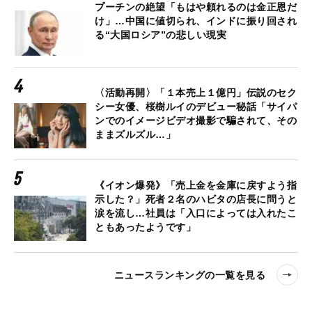
プーチンの絶望「もはや頼れるのは金正恩だ
け」…中国に値切られ、インドに振り回され
る“大国ロシア”の悲しい現実
〈活動再開〉「１本売上１億円」伝説のセク
シー女優、桜樹ルイのデビュー秘話「サイパ
ンでのイメージビデオ撮影で騙されて、その
ままズルズル…」
《イオン爆発》「売上金を金庫に戻すよう指
示した？」死者２名のハビタの店長に問うと
涙を流し…社員は「入口によっては入れたこ
ともあったようです」
ニュースランキングの一覧を見る