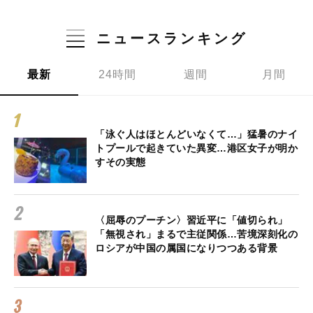
ニュースランキング
最新
24時間
週間
月間
「泳ぐ人はほとんどいなくて…」猛暑のナイ
トプールで起きていた異変…港区女子が明か
すその実態
〈屈辱のプーチン〉習近平に「値切られ」
「無視され」まるで主従関係…苦境深刻化の
ロシアが中国の属国になりつつある背景