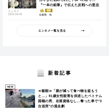
『一本の鉛筆』で伝えた反戦への意志
有料
エンタメ
2025.08.06
佐藤剛
エンタメ一覧を見る
新着記事
NEW
≪飯能≫「腹が減って食べ物を盗もう
と…」91歳女性殺害を供述したベトナム
国籍の男、在留資格なし…奪った車で“3
台追突”の逃走劇