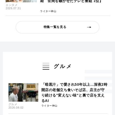
期 世間を騒がせたテレビ番組 1位】
エンタメ
2026.07.31
ライター神山
特集一覧を見る
グルメ
「暗黒汁」で愛され50年以上…深夜2時
開店の老舗立ち食いそば店、店主が守
り続ける"変えない味"と裏で店を支え
るAI
グルメ
ライター神山
2026.08.02