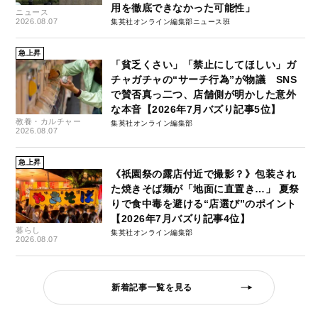
用を徹底できなかった可能性」
ニュース
2026.08.07
集英社オンライン編集部ニュース班
急上昇
「貧乏くさい」「禁止にしてほしい」ガ
チャガチャの“サーチ行為”が物議 SNS
で賛否真っ二つ、店舗側が明かした意外
な本音【2026年7月バズり記事5位】
教養・カルチャー
集英社オンライン編集部
2026.08.07
急上昇
《祇園祭の露店付近で撮影？》包装され
た焼きそば麺が「地面に直置き…」 夏祭
りで食中毒を避ける“店選び”のポイント
【2026年7月バズり記事4位】
暮らし
集英社オンライン編集部
2026.08.07
新着記事一覧を見る