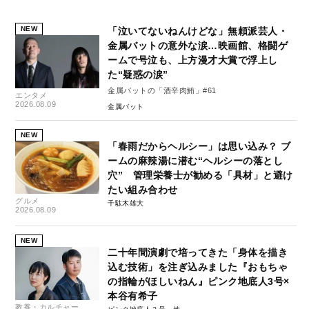
NEW
「泣いてないねんけどな」無頼派芸人・
金属バットの意外な涙…映画館、格闘ゲ
ームで号泣も、上方漫才大賞で浮上し
た“疑惑の涙”
金属バットの「酒辛肉鮪」#61
エンタメ
2026.08.09
金属バット
NEW
「春雨だからヘルシー」は思い込み？ ブ
ームの麻辣湯に潜む“ヘルシーの落とし
穴” 管理栄養士が勧める「具材」と避け
たい組み合わせ
グルメ
千駄木雄大
2026.08.09
NEW
二十年間演劇で培ってきた「身体を描き
込む技術」を注ぎ込みました『おもちゃ
の指輪がほしいねん』ピンク地底人3号×
本谷有希子
教養・カルチャー