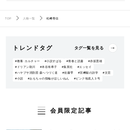
TOP
人物一覧
松﨑尊信
トレンドタグ
タグ一覧を見る
#教養･カルチャー
#小説すばる
#青春と読書
#赤坂憲雄
#ドリアン助川
#本谷有希子
#集英社
#エッセイ
#ハヤブサ消防団 森へつづく道
#佐藤雫
#宮﨑駿の詩学
#文芸
#小説
#おもちゃの指輪がほしいねん
#ピンク地底人３号
会員限定記事