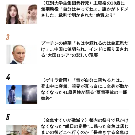
〈江別大学生集団暴行死〉主犯格の18歳に
無期懲役「自分はやってねぇ。誰かがトドメ
さした」裁判で明かされた“他責ぶり”
プーチンの絶望「もはや頼れるのは金正恩だ
け」…中国に値切られ、インドに振り回され
る“大国ロシア”の悲しい現実
〈ゲリラ雷雨〉「雷が自分に落ちるとは…」
登山中に突然、視界が真っ白に…全身が動か
なくなった41歳男性が語る“落雷事故の一部
始終”
〈金魚すくいが激減？〉都内の祭りで見かけ
なくなった“縁日の定番”…残った金魚は店じ
まいの後どこへ行くのか「長生きする金魚は