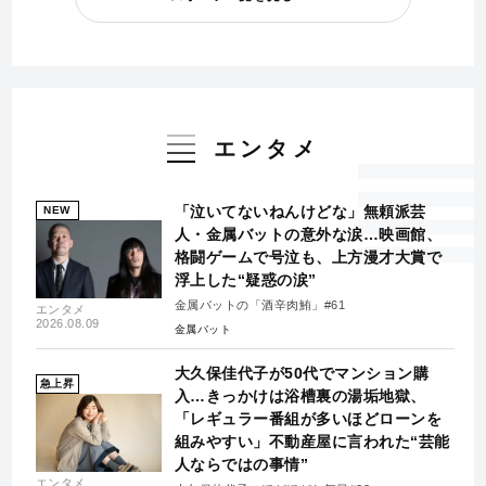
エンタメ
「泣いてないねんけどな」無頼派芸
NEW
人・金属バットの意外な涙…映画館、
格闘ゲームで号泣も、上方漫才大賞で
浮上した“疑惑の涙”
金属バットの「酒辛肉鮪」#61
エンタメ
2026.08.09
金属バット
大久保佳代子が50代でマンション購
急上昇
入…きっかけは浴槽裏の湯垢地獄、
「レギュラー番組が多いほどローンを
組みやすい」不動産屋に言われた“芸能
人ならではの事情”
エンタメ