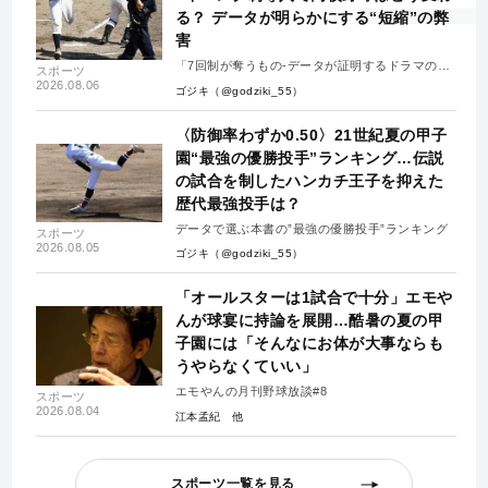
る？ データが明らかにする“短縮”の弊
害
「7回制が奪うもの-データが証明するドラマの消
スポーツ
失-」
2026.08.06
ゴジキ（@godziki_55）
〈防御率わずか0.50〉21世紀夏の甲子
園“最強の優勝投手”ランキング…伝説
の試合を制したハンカチ王子を抑えた
歴代最強投手は？
データで選ぶ本書の”最強の優勝投手”ランキング
スポーツ
2026.08.05
ゴジキ（@godziki_55）
「オールスターは1試合で十分」エモや
んが球宴に持論を展開…酷暑の夏の甲
子園には「そんなにお体が大事ならも
うやらなくていい」
エモやんの月刊野球放談#8
スポーツ
2026.08.04
江本孟紀
スポーツ一覧を見る