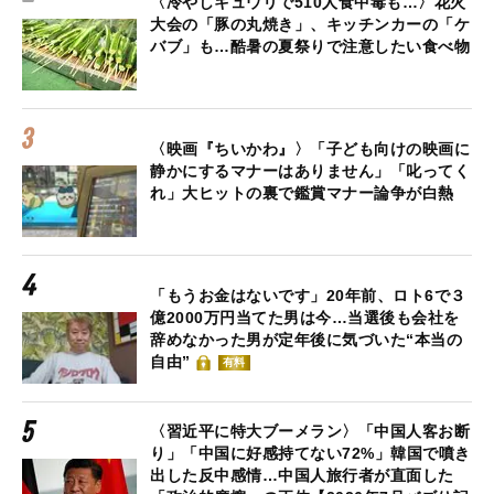
〈冷やしキュウリで510人食中毒も…〉花火
大会の「豚の丸焼き」、キッチンカーの「ケ
バブ」も…酷暑の夏祭りで注意したい食べ物
〈映画『ちいかわ』〉「子ども向けの映画に
静かにするマナーはありません」「叱ってく
れ」大ヒットの裏で鑑賞マナー論争が白熱
「もうお金はないです」20年前、ロト6で３
億2000万円当てた男は今…当選後も会社を
辞めなかった男が定年後に気づいた“本当の
自由”
有料
〈習近平に特大ブーメラン〉「中国人客お断
り」「中国に好感持てない72%」韓国で噴き
出した反中感情…中国人旅行者が直面した