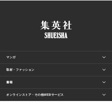
マンガ
取材・ファッション
少年マンガ
週刊少年ジャンプ
書籍
ファッション・美容
青年マンガ
ジャンプSQ.
Seventeen
週刊ヤングジャンプ
オンラインストア・その他WEBサービス
文芸・文庫・総合
芸能・情報・スポーツ
少女マンガ
Vジャンプ
non-no Web
ヤングジャンプ定期購読デジタル
すばる
Myojo
オンラインストア
りぼん
学芸・ノンフィクション・新書
最強ジャンプ
女性マンガ