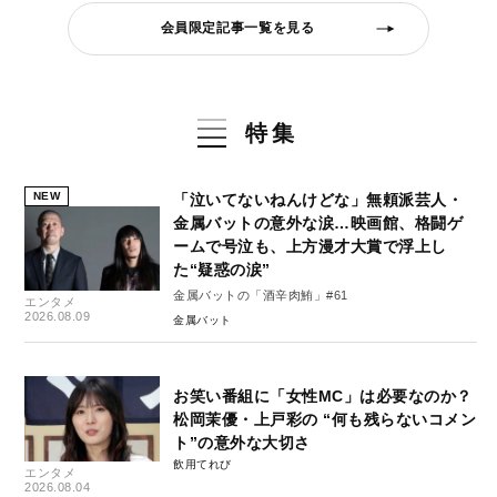
会員限定記事一覧を見る
特集
NEW
「泣いてないねんけどな」無頼派芸人・
金属バットの意外な涙…映画館、格闘ゲ
ームで号泣も、上方漫才大賞で浮上し
た“疑惑の涙”
金属バットの「酒辛肉鮪」#61
エンタメ
2026.08.09
金属バット
お笑い番組に「女性MC」は必要なのか？
松岡茉優・上戸彩の “何も残らないコメン
ト”の意外な大切さ
飲用てれび
エンタメ
2026.08.04