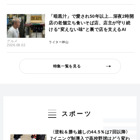
「暗黒汁」で愛され50年以上…深夜2時開
店の老舗立ち食いそば店、店主が守り続
ける"変えない味"と裏で店を支えるAI
グルメ
ライター神山
2026.08.02
特集一覧を見る
スポーツ
〈逆転＆勝ち越しの44.5％は7回以降〉
7イニング制導入で高校野球はどう変わ