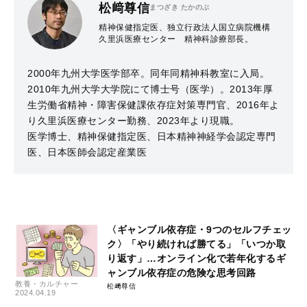
松﨑尊信
まつざき たかのぶ
精神保健指定医、独立行政法人国立病院機構
久里浜医療センター 精神科診療部長。
2000年九州大学医学部卒。同年同精神科教室に入局。
2010年九州大学大学院にて博士号（医学）。2013年厚
生労働省精神・障害保健課依存症対策専門官、2016年よ
り久里浜医療センター勤務、2023年より現職。
医学博士、精神保健指定医、日本精神神経学会認定専門
医、日本医師会認定産業医
〈ギャンブル依存症・9つのセルフチェッ
ク〉「やり続ければ勝てる」「いつか取
り返す」…オンライン化で若年化するギ
ャンブル依存症の危険な思考回路
教養・カルチャー
松﨑尊信
2024.04.19