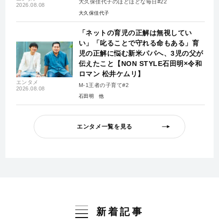
大久保佳代子のほどほどな毎日#22
2026.08.08
大久保佳代子
「ネットの育児の正解は無視してい
い」「叱ることで守れる命もある」育
児の正解に悩む新米パパへ、3児の父が
伝えたこと【NON STYLE石田明×令和
ロマン 松井ケムリ】
エンタメ
M-1王者の子育て#2
2026.08.08
石田明
エンタメ一覧を見る
新着記事