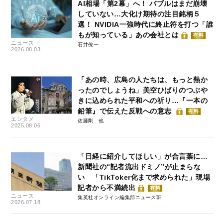
AI相場「第2幕」へ！ バブルはまだ崩壊
していない…大化け期待の注目銘柄５
選！ NVIDIA一強時代に終止符を打つ「誰
もが知っている」あの会社とは
有料
ニュース
石井僚一
2026.08.03
「あの時、広島の人たちは、もっと熱か
ったのでしょうね」美空ひばりのつぶや
きに込められた平和への祈り…『一本の
鉛筆』で伝えた反戦への意志
有料
エンタメ
佐藤剛
2025.08.06
「日経に紹介してほしい」が合言葉に…
新聞社の“記者流出ドミノ”が止まらな
い 「TikToker化まで求められた」現場
記者から不満続出
有料
ニュース
集英社オンライン編集部ニュース班
2026.07.18