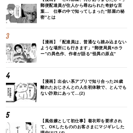
郵便配達員が住人から尋ねられた奇妙な言
葉… 仕事の中で知ってしまった“部屋の秘
密”とは
【漫画】「配達員は、普通なら踏み込まない
ような場所にも行きます」“郵便局員×ホラ
ー”の異色作、作者が語る“怪異の原点”
【漫画】出会い系アプリで知り合った26歳
離れたおじさんとの人生初体験で、とんでも
ない詐欺にあって…(2)
【風俗嬢として初仕事】着衣即を要求され
て、OKしたもののお客さまにマジギレした
理由は!? (4)