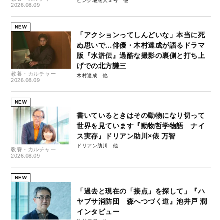
ピンク地底人３号
2026.08.09
NEW
「アクションってしんどいな」本当に死
ぬ思いで…俳優・木村達成が語るドラマ
版『水滸伝』過酷な撮影の裏側と打ち上
げでの北方謙三
教養・カルチャー
木村達成
2026.08.09
NEW
書いているときはその動物になり切って
世界を見ています『動物哲学物語 ナイ
ス実存』ドリアン助川×俵 万智
ドリアン助川
教養・カルチャー
2026.08.09
NEW
「過去と現在の「接点」を探して」『ハ
ヤブサ消防団 森へつづく道』池井戸 潤
インタビュー