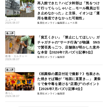
再入館できた？ハビタ幹部は「気をつけ
て行ってらっしゃいと…モール職員は引
き止めなかった」と主張、イオンは「運
用を徹底できなかった可能性」
ニュース
2026.08.07
集英社オンライン編集部ニュース班
急上昇
「貧乏くさい」「禁止にしてほしい」ガ
チャガチャの“サーチ行為”が物議 SNS
で賛否真っ二つ、店舗側が明かした意外
な本音【2026年7月バズり記事5位】
教養・カルチャー
集英社オンライン編集部
2026.08.07
急上昇
《祇園祭の露店付近で撮影？》包装され
た焼きそば麺が「地面に直置き…」 夏祭
りで食中毒を避ける“店選び”のポイント
【2026年7月バズり記事4位】
暮らし
集英社オンライン編集部
2026.08.07