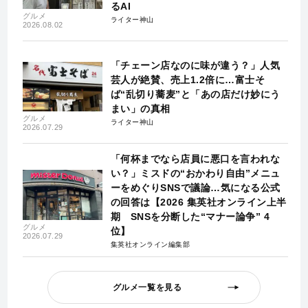
るAI
グルメ
ライター神山
2026.08.02
「チェーン店なのに味が違う？」人気
芸人が絶賛、売上1.2倍に…富士そ
ば“乱切り蕎麦”と「あの店だけ妙にう
まい」の真相
グルメ
ライター神山
2026.07.29
「何杯までなら店員に悪口を言われな
い？」ミスドの“おかわり自由”メニュ
ーをめぐりSNSで議論…気になる公式
の回答は【2026 集英社オンライン上半
期 SNSを分断した“マナー論争” 4
グルメ
位】
2026.07.29
集英社オンライン編集部
グルメ一覧を見る