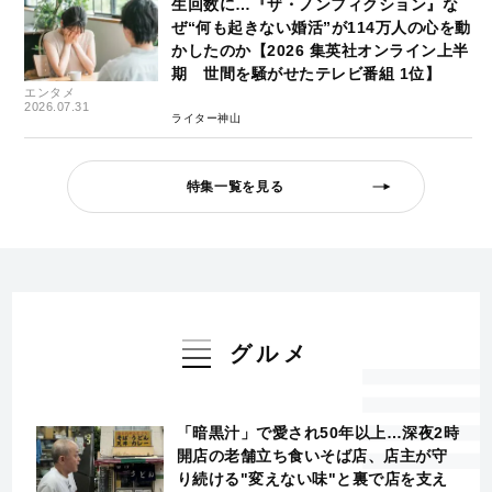
生回数に…『ザ・ノンフィクション』な
ぜ“何も起きない婚活”が114万人の心を動
かしたのか【2026 集英社オンライン上半
期 世間を騒がせたテレビ番組 1位】
エンタメ
2026.07.31
ライター神山
特集一覧を見る
グルメ
「暗黒汁」で愛され50年以上…深夜2時
開店の老舗立ち食いそば店、店主が守
り続ける"変えない味"と裏で店を支え