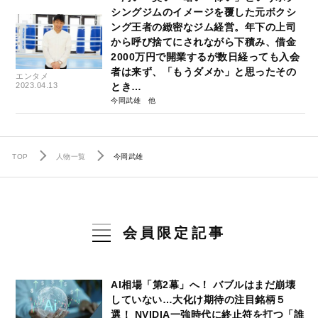
シングジムのイメージを覆した元ボクシ
ング王者の緻密なジム経営。年下の上司
から呼び捨てにされながら下積み、借金
2000万円で開業するが数日経っても入会
者は来ず、「もうダメか」と思ったその
エンタメ
2023.04.13
とき…
今岡武雄
TOP
人物一覧
今岡武雄
会員限定記事
AI相場「第2幕」へ！ バブルはまだ崩壊
していない…大化け期待の注目銘柄５
選！ NVIDIA一強時代に終止符を打つ「誰