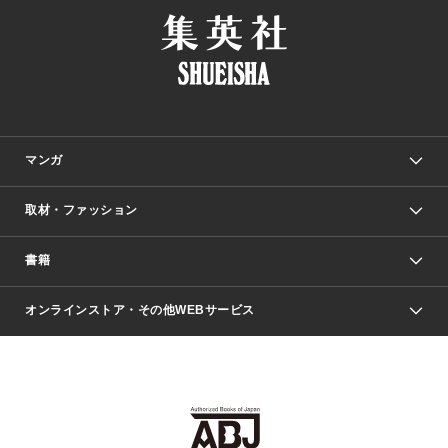
マンガ
取材・ファッション
少年マンガ
週刊少年ジャンプ
書籍
ファッション・美容
青年マンガ
ジャンプSQ.
Seventeen
週刊ヤングジャンプ
オンラインストア・その他WEBサービス
文芸・文庫・総合
芸能・情報・スポーツ
少女マンガ
Vジャンプ
non-no Web
ヤングジャンプ定期購読デジタル
すばる
Myojo
オンラインストア
りぼん
学芸・ノンフィクション・新書
最強ジャンプ
女性マンガ
@BAILA
ヤンジャン＋
小説すばる
週プレNEWS
マーガレット
集英社OTOコンテンツ
集英社 学芸編集部
少年ジャンプ＋
その他WEBサービス
クッキー
ライトノベル・ノベライズ
MAQUIA ONLINE
となりのヤングジャンプ
集英社 文芸ステーション
週プレ グラジャパ！
別冊マーガレット
SHUEISHA MANGA-ART HERITAGE