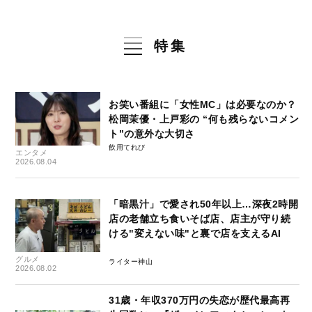
特集
お笑い番組に「女性MC」は必要なのか？
松岡茉優・上戸彩の “何も残らないコメン
ト”の意外な大切さ
飲用てれび
エンタメ
2026.08.04
「暗黒汁」で愛され50年以上…深夜2時開
店の老舗立ち食いそば店、店主が守り続
ける"変えない味"と裏で店を支えるAI
グルメ
ライター神山
2026.08.02
31歳・年収370万円の失恋が歴代最高再