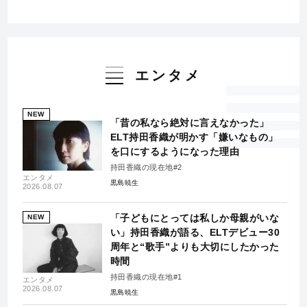
エンタメ
NEW
「昔の私なら絶対に言えなかった」
ELT持田香織が明かす「嫌いなもの」
を口にするようになった理由
持田香織の現在地#2
エンタメ
黒島暁生
2026.08.07
「子どもにとっては私しか母親がいな
NEW
い」持田香織が語る、ELTデビュー30
周年と“歌手”よりも大切にしたかった
時間
持田香織の現在地#1
エンタメ
2026.08.07
黒島暁生