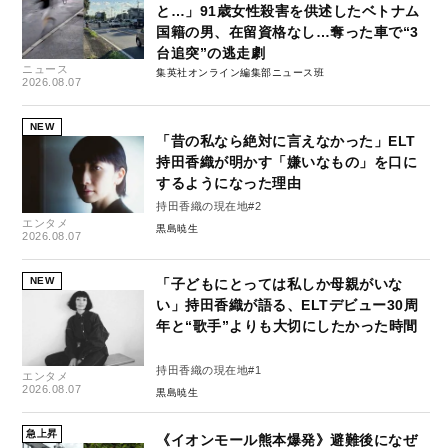
と…」91歳女性殺害を供述したベトナム
国籍の男、在留資格なし…奪った車で“3
台追突”の逃走劇
ニュース
集英社オンライン編集部ニュース班
2026.08.07
NEW
「昔の私なら絶対に言えなかった」ELT
持田香織が明かす「嫌いなもの」を口に
するようになった理由
持田香織の現在地#2
エンタメ
黒島暁生
2026.08.07
NEW
「子どもにとっては私しか母親がいな
い」持田香織が語る、ELTデビュー30周
年と“歌手”よりも大切にしたかった時間
持田香織の現在地#1
エンタメ
2026.08.07
黒島暁生
急上昇
《イオンモール熊本爆発》避難後になぜ