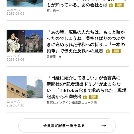
もが知っている」あの会社とは
有料
ニュース
石井僚一
2026.08.03
「あの時、広島の人たちは、もっと熱か
ったのでしょうね」美空ひばりのつぶや
きに込められた平和への祈り…『一本の
鉛筆』で伝えた反戦への意志
有料
エンタメ
佐藤剛
2025.08.06
「日経に紹介してほしい」が合言葉に…
新聞社の“記者流出ドミノ”が止まらな
い 「TikToker化まで求められた」現場
記者から不満続出
有料
ニュース
集英社オンライン編集部ニュース班
2026.07.18
会員限定記事一覧を見る