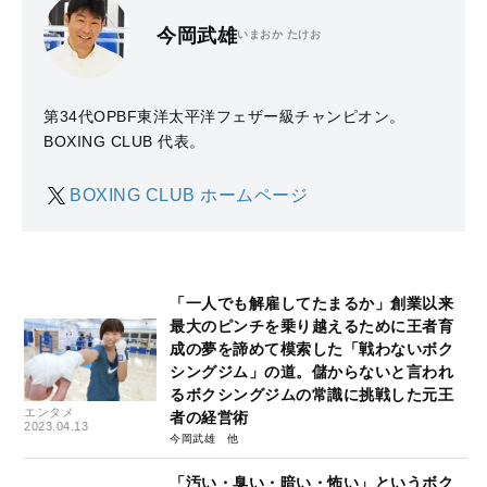
今岡武雄
いまおか たけお
第34代OPBF東洋太平洋フェザー級チャンピオン。
BOXING CLUB 代表。
BOXING CLUB ホームページ
「一人でも解雇してたまるか」創業以来
最大のピンチを乗り越えるために王者育
成の夢を諦めて模索した「戦わないボク
シングジム」の道。儲からないと言われ
るボクシングジムの常識に挑戦した元王
エンタメ
者の経営術
2023.04.13
今岡武雄
「汚い・臭い・暗い・怖い」というボク