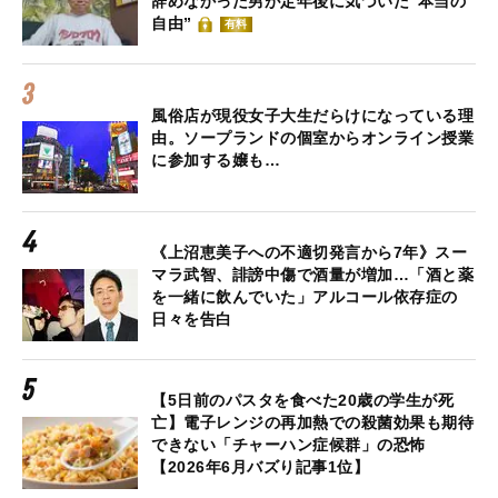
辞めなかった男が定年後に気づいた“本当の
自由”
有料
風俗店が現役女子大生だらけになっている理
由。ソープランドの個室からオンライン授業
に参加する嬢も…
《上沼恵美子への不適切発言から7年》スー
マラ武智、誹謗中傷で酒量が増加…「酒と薬
を一緒に飲んでいた」アルコール依存症の
日々を告白
【5日前のパスタを食べた20歳の学生が死
亡】電子レンジの再加熱での殺菌効果も期待
できない「チャーハン症候群」の恐怖
【2026年6月バズり記事1位】