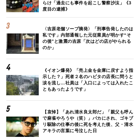
らけ「過去にも事件を起こし警察沙汰」《3
度目の逮捕》
〈吉原老舗ソープ摘発〉「刑事告発したのは
私です」内部通報した元従業員が明かす“そ
の後”と激震の吉原「次はどの店がやられる
のか」
《イオン爆発》「売上金を金庫に戻すよう指
示した？」死者２名のハビタの店長に問うと
涙を流し…社員は「入口によっては入れたこ
ともあったようです」
【哀悼】「あれ清水良太郎だ」「親父も呼ん
で麻雀やろうや（笑）」バカにされ、ゴキブ
リ駆除の仕事の後に死を考えた後、父・清水
アキラの言葉に号泣した日