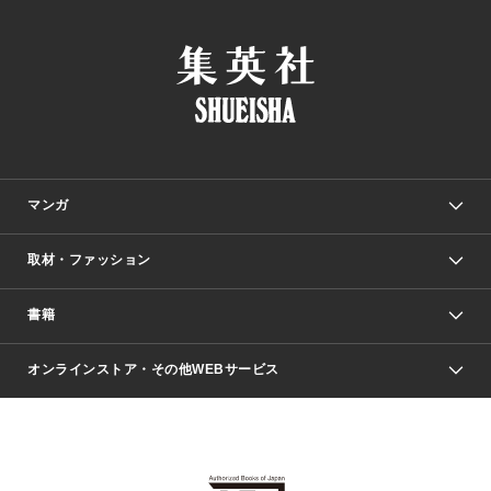
マンガ
取材・ファッション
少年マンガ
週刊少年ジャンプ
書籍
ファッション・美容
青年マンガ
ジャンプSQ.
Seventeen
週刊ヤングジャンプ
オンラインストア・その他WEBサービス
文芸・文庫・総合
芸能・情報・スポーツ
少女マンガ
Vジャンプ
non-no Web
ヤングジャンプ定期購読デジタル
すばる
Myojo
オンラインストア
りぼん
学芸・ノンフィクション・新書
最強ジャンプ
女性マンガ
@BAILA
ヤンジャン＋
小説すばる
週プレNEWS
マーガレット
集英社OTOコンテンツ
集英社 学芸編集部
少年ジャンプ＋
その他WEBサービス
クッキー
ライトノベル・ノベライズ