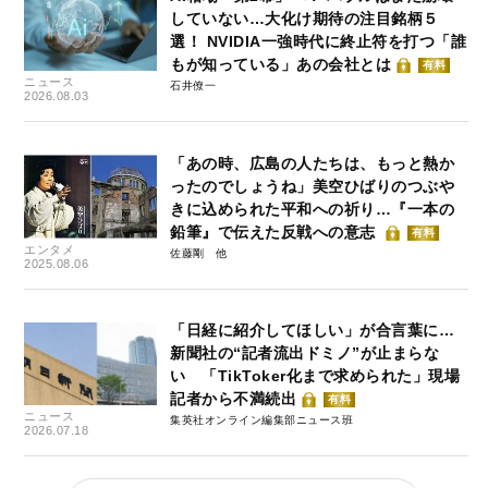
していない…大化け期待の注目銘柄５
選！ NVIDIA一強時代に終止符を打つ「誰
もが知っている」あの会社とは
有料
ニュース
石井僚一
2026.08.03
「あの時、広島の人たちは、もっと熱か
ったのでしょうね」美空ひばりのつぶや
きに込められた平和への祈り…『一本の
鉛筆』で伝えた反戦への意志
有料
エンタメ
佐藤剛
2025.08.06
「日経に紹介してほしい」が合言葉に…
新聞社の“記者流出ドミノ”が止まらな
い 「TikToker化まで求められた」現場
記者から不満続出
有料
ニュース
集英社オンライン編集部ニュース班
2026.07.18