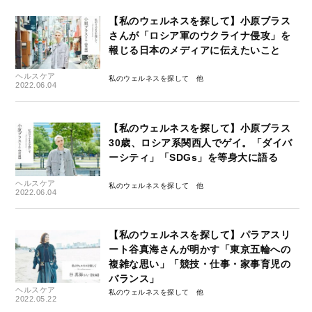
【私のウェルネスを探して】小原ブラス
さんが「ロシア軍のウクライナ侵攻」を
報じる日本のメディアに伝えたいこと
ヘルスケア
私のウェルネスを探して
2022.06.04
【私のウェルネスを探して】小原ブラス
30歳、ロシア系関西人でゲイ。「ダイバ
ーシティ」「SDGs」を等身大に語る
ヘルスケア
私のウェルネスを探して
2022.06.04
【私のウェルネスを探して】パラアスリ
ート谷真海さんが明かす「東京五輪への
複雑な思い」「競技・仕事・家事育児の
バランス」
ヘルスケア
私のウェルネスを探して
2022.05.22