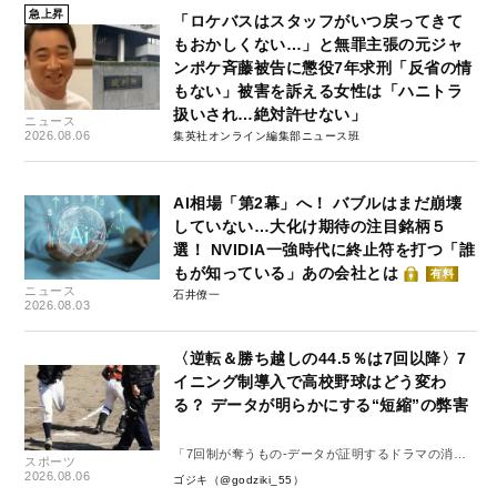
急上昇
「ロケバスはスタッフがいつ戻ってきて
もおかしくない…」と無罪主張の元ジャ
ンポケ斉藤被告に懲役7年求刑「反省の情
もない」被害を訴える女性は「ハニトラ
扱いされ…絶対許せない」
ニュース
2026.08.06
集英社オンライン編集部ニュース班
AI相場「第2幕」へ！ バブルはまだ崩壊
していない…大化け期待の注目銘柄５
選！ NVIDIA一強時代に終止符を打つ「誰
もが知っている」あの会社とは
有料
ニュース
石井僚一
2026.08.03
〈逆転＆勝ち越しの44.5％は7回以降〉7
イニング制導入で高校野球はどう変わ
る？ データが明らかにする“短縮”の弊害
「7回制が奪うもの-データが証明するドラマの消
スポーツ
失-」
2026.08.06
ゴジキ（@godziki_55）