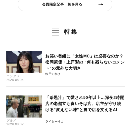
会員限定記事一覧を見る
特集
お笑い番組に「女性MC」は必要なのか？
松岡茉優・上戸彩の “何も残らないコメン
ト”の意外な大切さ
飲用てれび
エンタメ
2026.08.04
「暗黒汁」で愛され50年以上…深夜2時開
店の老舗立ち食いそば店、店主が守り続
ける"変えない味"と裏で店を支えるAI
グルメ
ライター神山
2026.08.02