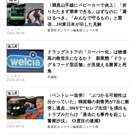
NEW
〈満員山手線にベビーカーで炎上〉「折
りたたまず乗車できる」はずなのに「避
けるべき」「みんなで守るもの」と賛
否…JR東日本が示した見解
ニュース
集英社オンライン編集部ニュース班
2026.08.06
急上昇
ドラッグストアの「スーパー化」は物価
高の救世主になるか？ 新業態「ドラッ
グ＆フード型店舗」が見据える勝算と死
角
ビジネス
不破聡
2026.08.06
急上昇
〈ベントレー追突〉「ぶつかる可能性は
分かっていた」韓国籍の刺青男が7台に衝
突し逃走…SNSで“セレブ生活”を演出も
トラブルだらけ「過去にも事件を起こし
警察沙汰」《3度目の逮捕》
ニュース
2026.08.06
集英社オンライン編集部ニュース班