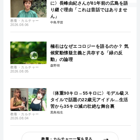
に〉長峰由紀さんが81年前の広島を語
り継ぐ理由「これは昔話ではありませ
ん」
教養・カルチャー
中島早苗
2026.08.06
極右はなぜエコロジーを語るのか？ 気
候変動懐疑主義と共存する「緑の反
動」の論理
森野咲
教養・カルチャー
2026.08.05
〈体重90キロ→55キロに〉モデル級ス
タイルで話題の22歳元アイドル…生活
苦から35キロ減の壮絶な舞台裏
黒島暁生
教養・カルチャー
2026.08.04
教養・カルチャー一覧を見る