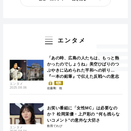
エンタメ
「あの時、広島の人たちは、もっと熱
かったのでしょうね」美空ひばりのつ
ぶやきに込められた平和への祈り…
『一本の鉛筆』で伝えた反戦への意志
有料
エンタメ
2025.08.06
佐藤剛
お笑い番組に「女性MC」は必要なの
か？ 松岡茉優・上戸彩の “何も残らな
いコメント”の意外な大切さ
飲用てれび
エンタメ