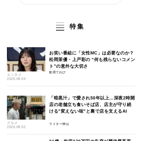
特集
お笑い番組に「女性MC」は必要なのか？
松岡茉優・上戸彩の “何も残らないコメン
ト”の意外な大切さ
飲用てれび
エンタメ
2026.08.04
「暗黒汁」で愛され50年以上…深夜2時開
店の老舗立ち食いそば店、店主が守り続
ける"変えない味"と裏で店を支えるAI
グルメ
ライター神山
2026.08.02