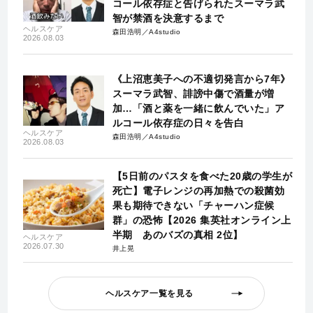
コール依存症と告げられたスーマラ武
智が禁酒を決意するまで
ヘルスケア
森田浩明／A4studio
2026.08.03
《上沼恵美子への不適切発言から7年》
スーマラ武智、誹謗中傷で酒量が増
加…「酒と薬を一緒に飲んでいた」ア
ルコール依存症の日々を告白
ヘルスケア
森田浩明／A4studio
2026.08.03
【5日前のパスタを食べた20歳の学生が
死亡】電子レンジの再加熱での殺菌効
果も期待できない「チャーハン症候
群」の恐怖【2026 集英社オンライン上
半期 あのバズの真相 2位】
ヘルスケア
2026.07.30
井上晃
ヘルスケア一覧を見る