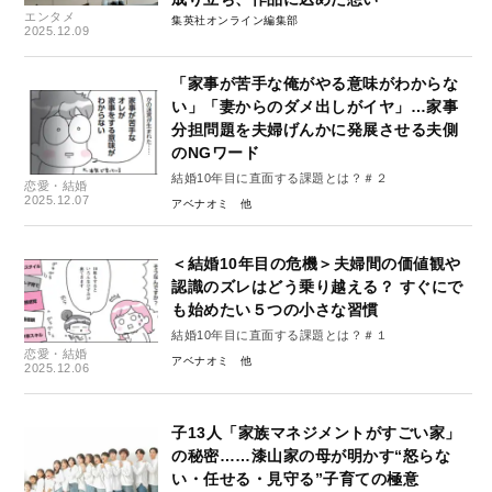
エンタメ
集英社オンライン編集部
2025.12.09
「家事が苦手な俺がやる意味がわからな
い」「妻からのダメ出しがイヤ」…家事
分担問題を夫婦げんかに発展させる夫側
のNGワード
結婚10年目に直面する課題とは？＃２
恋愛・結婚
2025.12.07
アベナオミ
＜結婚10年目の危機＞夫婦間の価値観や
認識のズレはどう乗り越える？ すぐにで
も始めたい５つの小さな習慣
結婚10年目に直面する課題とは？＃１
恋愛・結婚
アベナオミ
2025.12.06
子13人「家族マネジメントがすごい家」
の秘密……漆山家の母が明かす“怒らな
い・任せる・見守る”子育ての極意