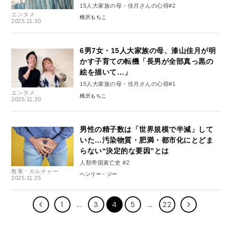
15人大家族の母・佳月さんの心得#2
エンタメ
桃沢もちこ
2025.11.30
6男7女・15人大家族の母、漆山佳月が明
かす子育ての転機「長男が全部真っ黒の
絵を描いて…」
15人大家族の母・佳月さんの心得#1
エンタメ
桃沢もちこ
2025.11.30
男性の精子数は「世界規模で半減」して
いた…汚染物質・肥満・都市化にとどま
らない“決定的な要因”とは
人類帝国衰亡史 #2
教養・カルチャー
ヘンリー・ジー
2025.11.25
1
3
4
5
22