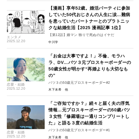
【漫画】享年52歳。婚活パーティに参加
していた50代おじさんの人生に涙…難病
を患っていたパートナーとのプラトニッ
クな結婚生活【2025 漫画記事 1位】
【第12話】婚マン 独りで死ぬのはイヤだ
エンタメ
2025.12.20
中川学
「お金は大事ですよ！」不倫、モラハ
ラ、DV…バツ３元プロスキーボーダーの
50歳女性が明かす“再婚よりも大切なも
の”
バツ３の50歳元プロスキーボーダー#2
恋愛・結婚
2025.12.20
木下未希
「ご存知ですか？」続々と届く夫の浮気
情報…元プロスキーボーダーの50歳バツ
３女性「修羅場は一通りコンプリートし
た」と語る３度の結婚生活
バツ３の50歳元プロスキーボーダー#1
恋愛・結婚
2025.12.20
木下未希