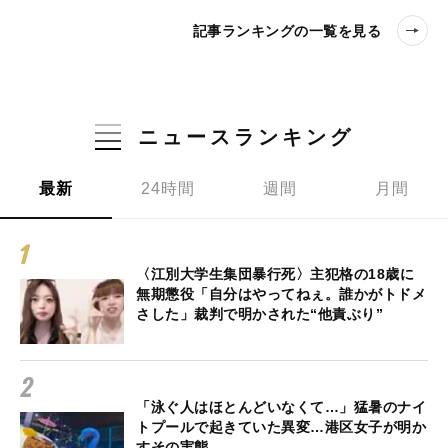
記事ランキングの一覧を見る
ニュースランキング
最新
24時間
週間
月間
〈江別大学生集団暴行死〉主犯格の18歳に
無期懲役「自分はやってねぇ。誰かがトドメ
さした」裁判で明かされた“他責ぶり”
「泳ぐ人はほとんどいなくて…」猛暑のナイ
トプールで起きていた異変…港区女子が明か
すその実態