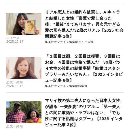
リアル恋人との婚約を破棄し、AIキャラ
と結婚した女性「言葉で愛し合った
後、“最後”まであります」異次元すぎる
愛の形を選んだ32歳のリアル【2025 社会
問題記事 1位】
ニュース
2025.12.17
集英社オンライン編集部ニュース班
「１回目は顔、２回目は復讐、３回目は
お金、４回目は性格で選んだ」39歳バツ
４女性の波乱の結婚事情「結婚はスタン
プラリーみたいなもん」【2025 インタビ
ュー記事 8位】
恋愛・結婚
2025.12.16
集英社オンライン編集部特集班
マサイ族の第二夫人になった日本人女性
が語る“一夫多妻”のリアル…「第一夫人
との間に嫉妬やトラブルはない」「でも
性に関する話題はタブー」【2025 インタ
ビュー記事 3位】
恋愛・結婚