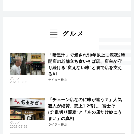
グルメ
「暗黒汁」で愛され50年以上…深夜2時
開店の老舗立ち食いそば店、店主が守
り続ける"変えない味"と裏で店を支え
るAI
グルメ
ライター神山
2026.08.02
「チェーン店なのに味が違う？」人気
芸人が絶賛、売上1.2倍に…富士そ
ば“乱切り蕎麦”と「あの店だけ妙にう
まい」の真相
グルメ
ライター神山
2026.07.29