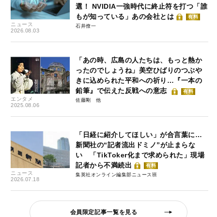
選！ NVIDIA一強時代に終止符を打つ「誰
もが知っている」あの会社とは
有料
ニュース
石井僚一
2026.08.03
「あの時、広島の人たちは、もっと熱か
ったのでしょうね」美空ひばりのつぶや
きに込められた平和への祈り…『一本の
鉛筆』で伝えた反戦への意志
有料
エンタメ
佐藤剛
2025.08.06
「日経に紹介してほしい」が合言葉に…
新聞社の“記者流出ドミノ”が止まらな
い 「TikToker化まで求められた」現場
記者から不満続出
有料
ニュース
集英社オンライン編集部ニュース班
2026.07.18
会員限定記事一覧を見る