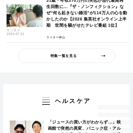
31歳・年収370万円の失恋が歴代最高再
生回数に…『ザ・ノンフィクション』な
ぜ“何も起きない婚活”が114万人の心を動
かしたのか【2026 集英社オンライン上半
期 世間を騒がせたテレビ番組 1位】
エンタメ
2026.07.31
ライター神山
特集一覧を見る
ヘルスケア
「ジュースの買い方がわからず…」映
画館で突然の異変、パニック症・アル