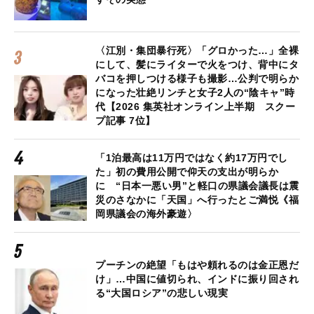
〈江別・集団暴行死〉「グロかった…」全裸
にして、髪にライターで火をつけ、背中にタ
バコを押しつける様子も撮影…公判で明らか
になった壮絶リンチと女子2人の“陰キャ”時
代【2026 集英社オンライン上半期 スクー
プ記事 7位】
「1泊最高は11万円ではなく約17万円でし
た」初の費用公開で仰天の支出が明らか
に “日本一悪い男”と軽口の県議会議長は震
災のさなかに「天国」へ行ったとご満悦《福
岡県議会の海外豪遊〉
プーチンの絶望「もはや頼れるのは金正恩だ
け」…中国に値切られ、インドに振り回され
る“大国ロシア”の悲しい現実