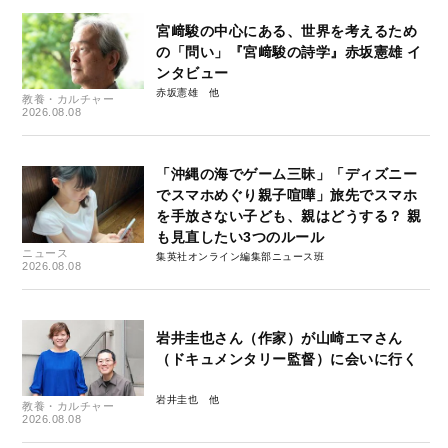
宮﨑駿の中心にある、世界を考えるため
の「問い」『宮﨑駿の詩学』赤坂憲雄 イ
ンタビュー
赤坂憲雄
教養・カルチャー
2026.08.08
「沖縄の海でゲーム三昧」「ディズニー
でスマホめぐり親子喧嘩」旅先でスマホ
を手放さない子ども、親はどうする？ 親
も見直したい3つのルール
ニュース
集英社オンライン編集部ニュース班
2026.08.08
岩井圭也さん（作家）が山崎エマさん
（ドキュメンタリー監督）に会いに行く
岩井圭也
教養・カルチャー
2026.08.08