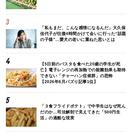
「私もまだ、こんな感情になるんだ」大久保
佳代子が往復4時間かけて会いに行った“話題
の子猿”…愛犬の老いに重ねた思いとは
【5日前のパスタを食べた20歳の学生が死
亡】電子レンジの再加熱での殺菌効果も期待
できない「チャーハン症候群」の恐怖
【2026年6月バズり記事1位】
「３食フライドポテト」で中学生はなぜ死ん
だのか…司法解剖で見えてきた「500円生
活」の過酷な現実