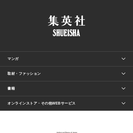
マンガ
取材・ファッション
少年マンガ
週刊少年ジャンプ
書籍
ファッション・美容
青年マンガ
ジャンプSQ.
Seventeen
週刊ヤングジャンプ
オンラインストア・その他WEBサービス
文芸・文庫・総合
芸能・情報・スポーツ
少女マンガ
Vジャンプ
non-no Web
ヤングジャンプ定期購読デジタル
すばる
Myojo
オンラインストア
りぼん
学芸・ノンフィクション・新書
最強ジャンプ
女性マンガ
@BAILA
ヤンジャン＋
小説すばる
週プレNEWS
マーガレット
集英社OTOコンテンツ
集英社 学芸編集部