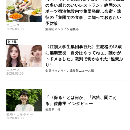
の多い感じのいいレストラン」静岡のス
ポーツ宿泊施設内で集団発症…合宿・遠
征の「集団での食事」に知っておきたい
予防策
ニュース
2026.08.08
集英社オンライン編集部
急上昇
〈江別大学生集団暴行死〉主犯格の18歳
に無期懲役「自分はやってねぇ。誰かが
トドメさした」裁判で明かされた“他責ぶ
り”
ニュース
集英社オンライン編集部ニュース班
2026.08.08
「〈保る〉とは何か」『汽笛、聞こえ
る』佐藤雫 インタビュー
佐藤雫
教養・カルチャー
2026.08.08