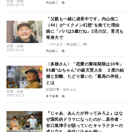
恋愛・結婚
内山信二
2025.12.14
「父親も一緒に成長中です」内山信二
（44）が“イクメン幻想”を捨てた理由
娘に「パパは3歳だね」2児の父、育児も
等身大で
「パパより・内山信二」#1
恋愛・結婚
2025.12.14
内山信二
〈多婚さん〉「恋愛の賞味期限は10年」
85歳“山ちゃん”の破天荒人生 ３度の結
婚と別離、たどり着いた「最高の伴侶」
とは
伝説の男・山ちゃん
恋愛・結婚
2025.12.13
木下未希
『じゃあ、あんたが作ってみろよ』はな
ぜ国民的ドラマになったのか…原作者・
谷口菜津子が語っていたキャラクターの
成り立ち、作品に込めた想い