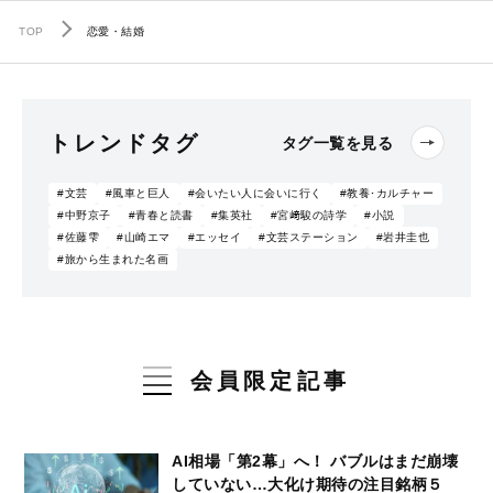
TOP
恋愛・結婚
トレンドタグ
タグ一覧を見る
#文芸
#風車と巨人
#会いたい人に会いに行く
#教養･カルチャー
#中野京子
#青春と読書
#集英社
#宮﨑駿の詩学
#小説
#佐藤雫
#山崎エマ
#エッセイ
#文芸ステーション
#岩井圭也
#旅から生まれた名画
会員限定記事
AI相場「第2幕」へ！ バブルはまだ崩壊
していない…大化け期待の注目銘柄５