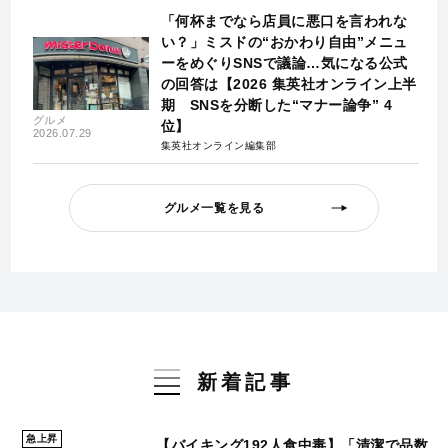
「何杯までなら店員に悪口を言われな
い？」ミスドの“おかわり自由”メニュ
ーをめぐりSNSで議論…気になる公式
の回答は【2026 集英社オンライン上半
期 SNSを分断した“マナー論争” 4
グルメ
位】
2026.07.29
集英社オンライン編集部
グルメ一覧を見る
新着記事
急上昇
【バイキング192人食中毒】「清潔で品数