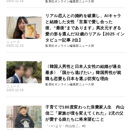
2025.12.16
集英社オンライン編集部ニュース班
リアル恋人との婚約を破棄し、AIキャラ
と結婚した女性「言葉で愛し合った
後、“最後”まであります」異次元すぎる
愛の形を選んだ32歳のリアル【2025 イン
タビュー記事 2位】
ニュース
2025.12.16
集英社オンライン編集部ニュース班
〈韓国人男性と日本人女性の結婚が過去
最多〉「国から逃げたい」韓国男性が就
職も恋愛も日本を選ぶ切実な理由
集英社オンライン編集部ニュース班
ニュース
2025.12.16
子育てで180度変わった浪費家人生 内山
信二「家族が僕を変えてくれた」2児の父
が愛する娘たちに将来望むこと
「パパより・内山信二」#2