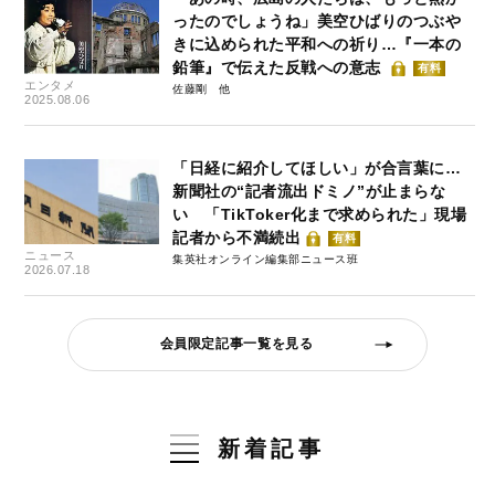
ったのでしょうね」美空ひばりのつぶや
きに込められた平和への祈り…『一本の
鉛筆』で伝えた反戦への意志
有料
エンタメ
佐藤剛
2025.08.06
「日経に紹介してほしい」が合言葉に…
新聞社の“記者流出ドミノ”が止まらな
い 「TikToker化まで求められた」現場
記者から不満続出
有料
ニュース
集英社オンライン編集部ニュース班
2026.07.18
会員限定記事一覧を見る
新着記事