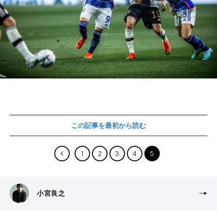
この記事を最初から読む
1
2
3
4
5
小宮良之