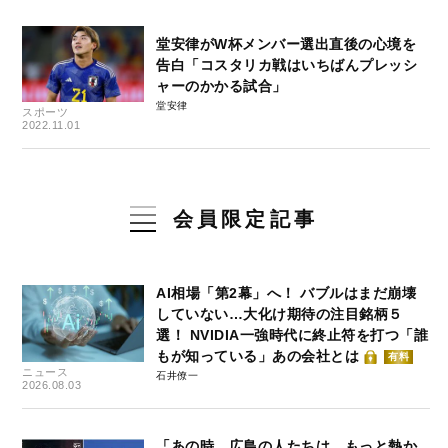
堂安律がW杯メンバー選出直後の心境を
告白「コスタリカ戦はいちばんプレッシ
ャーのかかる試合」
堂安律
スポーツ
2022.11.01
会員限定記事
AI相場「第2幕」へ！ バブルはまだ崩壊
していない…大化け期待の注目銘柄５
選！ NVIDIA一強時代に終止符を打つ「誰
もが知っている」あの会社とは
有料
ニュース
石井僚一
2026.08.03
「あの時、広島の人たちは、もっと熱か