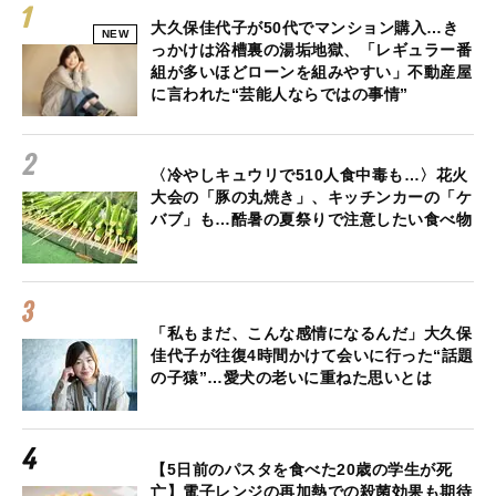
大久保佳代子が50代でマンション購入…き
NEW
っかけは浴槽裏の湯垢地獄、「レギュラー番
組が多いほどローンを組みやすい」不動産屋
に言われた“芸能人ならではの事情”
〈冷やしキュウリで510人食中毒も…〉花火
大会の「豚の丸焼き」、キッチンカーの「ケ
バブ」も…酷暑の夏祭りで注意したい食べ物
「私もまだ、こんな感情になるんだ」大久保
佳代子が往復4時間かけて会いに行った“話題
の子猿”…愛犬の老いに重ねた思いとは
【5日前のパスタを食べた20歳の学生が死
亡】電子レンジの再加熱での殺菌効果も期待