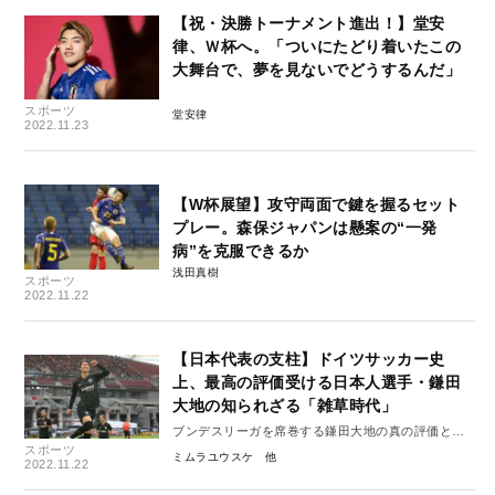
【祝・決勝トーナメント進出！】堂安
律、Ｗ杯へ。「ついにたどり着いたこの
大舞台で、夢を見ないでどうするんだ」
スポーツ
堂安律
2022.11.23
【W杯展望】攻守両面で鍵を握るセット
プレー。森保ジャパンは懸案の“一発
病”を克服できるか
浅田真樹
スポーツ
2022.11.22
【日本代表の支柱】ドイツサッカー史
上、最高の評価受ける日本人選手・鎌田
大地の知られざる「雑草時代」
ブンデスリーガを席巻する鎌田大地の真の評価と経
スポーツ
歴
ミムラユウスケ
2022.11.22