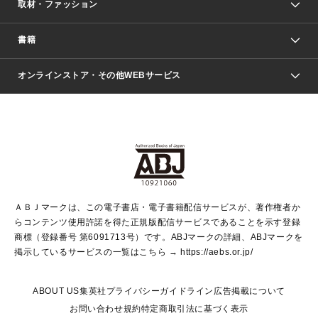
取材・ファッション
少年マンガ
週刊少年ジャンプ
書籍
ファッション・美容
青年マンガ
ジャンプSQ.
Seventeen
週刊ヤングジャンプ
オンラインストア・その他WEBサービス
文芸・文庫・総合
芸能・情報・スポーツ
少女マンガ
Vジャンプ
non-no Web
ヤングジャンプ定期購読デジタル
すばる
Myojo
オンラインストア
りぼん
学芸・ノンフィクション・新書
最強ジャンプ
女性マンガ
@BAILA
ヤンジャン＋
小説すばる
週プレNEWS
マーガレット
集英社OTOコンテンツ
集英社 学芸編集部
少年ジャンプ＋
その他WEBサービス
クッキー
ライトノベル・ノベライズ
MAQUIA ONLINE
となりのヤングジャンプ
集英社 文芸ステーション
週プレ グラジャパ！
別冊マーガレット
SHUEISHA MANGA-ART HERITAGE
集英社 ビジネス書
ゼブラック
ココハナ
SHUEISHA ADNAVI
SPUR.JP
集英社Webマガジン Cobalt
グランドジャンプ
web 集英社文庫
キッズ
web Sportiva
マンガMee
ジャンプキャラクターズストア
集英社新書
ジャンプルーキー！
月刊オフィスユー
ＡＢＪマークは、この電子書店・電子書籍配信サービスが、著作権者か
EDITOR'S LAB
LEE
集英社オレンジ文庫
ウルトラジャンプ
青春と読書
パラスポ＋！
らコンテンツ使用許諾を得た正規版配信サービスであることを示す登録
集英社みらい文庫
リマコミ＋
HAPPY PLUS STORE
集英社新書プラス
ジャンプTOON
商標（登録番号 第6091713号）です。ABJマークの詳細、ABJマークを
Marisol
シフォン文庫
アジア人物史
S-KIDS.LAND
マンガMeets
掲示しているサービスの一覧はこちら →
https://aebs.or.jp/
shueisha vox
よみタイ
S-MANGA
Web éclat
ダッシュエックス文庫
LEEマルシェ
kotoba
集英社ジャンプリミックス
ABOUT US
集英社プライバシーガイドライン
広告掲載について
T JAPAN:The New York Times Style Magazine
JUMP j BOOKS
お問い合わせ
規約
特定商取引法に基づく表示
SHOP Marisol
e!集英社
集英社コミック文庫