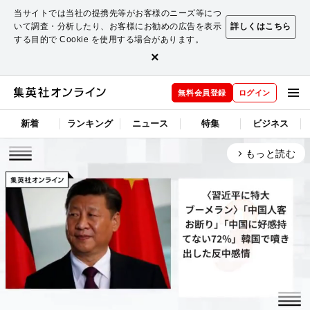
当サイトでは当社の提携先等がお客様のニーズ等につ
いて調査・分析したり、お客様にお勧めの広告を表示
詳しくはこちら
する目的で Cookie を使用する場合があります。
×
無料会員登録
ログイン
新着
ランキング
ニュース
特集
ビジネス
もっと読む
arrow_forward_ios