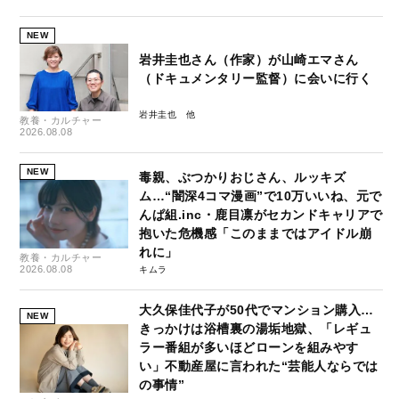
NEW
岩井圭也さん（作家）が山崎エマさん
（ドキュメンタリー監督）に会いに行く
岩井圭也
教養・カルチャー
2026.08.08
NEW
毒親、ぶつかりおじさん、ルッキズ
ム…“闇深4コマ漫画”で10万いいね、元で
んぱ組.inc・鹿目凛がセカンドキャリアで
抱いた危機感「このままではアイドル崩
れに」
教養・カルチャー
2026.08.08
キムラ
大久保佳代子が50代でマンション購入…
NEW
きっかけは浴槽裏の湯垢地獄、「レギュ
ラー番組が多いほどローンを組みやす
い」不動産屋に言われた“芸能人ならでは
の事情”