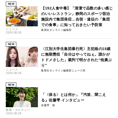
NEW
【192人食中毒】「清潔で品数の多い感じ
のいいレストラン」静岡のスポーツ宿泊
施設内で集団発症…合宿・遠征の「集団
での食事」に知っておきたい予防策
ニュース
集英社オンライン編集部
2026.08.08
NEW
〈江別大学生集団暴行死〉主犯格の18歳
に無期懲役「自分はやってねぇ。誰かが
トドメさした」裁判で明かされた“他責ぶ
り”
ニュース
集英社オンライン編集部ニュース班
2026.08.08
NEW
「〈保る〉とは何か」『汽笛、聞こえ
る』佐藤雫 インタビュー
佐藤雫
教養・カルチャー
2026.08.08