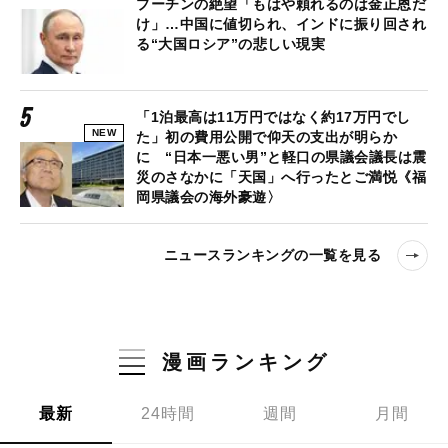
プーチンの絶望「もはや頼れるのは金正恩だ
け」…中国に値切られ、インドに振り回され
る“大国ロシア”の悲しい現実
「1泊最高は11万円ではなく約17万円でし
NEW
た」初の費用公開で仰天の支出が明らか
に “日本一悪い男”と軽口の県議会議長は震
災のさなかに「天国」へ行ったとご満悦《福
岡県議会の海外豪遊〉
ニュースランキングの一覧を見る
漫画ランキング
最新
24時間
週間
月間