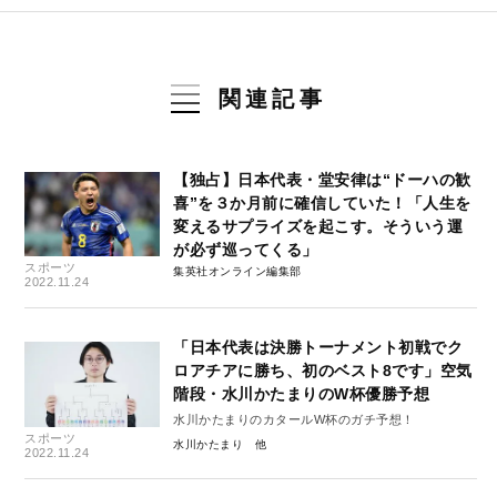
関連記事
【独占】日本代表・堂安律は“ドーハの歓
喜”を３か月前に確信していた！「人生を
変えるサプライズを起こす。そういう運
が必ず巡ってくる」
スポーツ
集英社オンライン編集部
2022.11.24
「日本代表は決勝トーナメント初戦でク
ロアチアに勝ち、初のベスト8です」空気
階段・水川かたまりのW杯優勝予想
水川かたまりのカタールW杯のガチ予想！
スポーツ
水川かたまり
2022.11.24