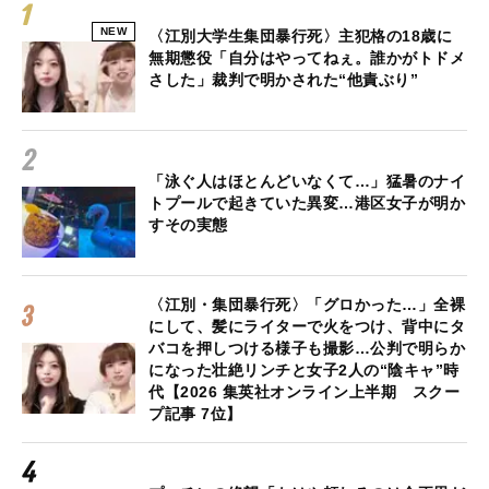
NEW
〈江別大学生集団暴行死〉主犯格の18歳に
無期懲役「自分はやってねぇ。誰かがトドメ
さした」裁判で明かされた“他責ぶり”
「泳ぐ人はほとんどいなくて…」猛暑のナイ
トプールで起きていた異変…港区女子が明か
すその実態
〈江別・集団暴行死〉「グロかった…」全裸
にして、髪にライターで火をつけ、背中にタ
バコを押しつける様子も撮影…公判で明らか
になった壮絶リンチと女子2人の“陰キャ”時
代【2026 集英社オンライン上半期 スクー
プ記事 7位】