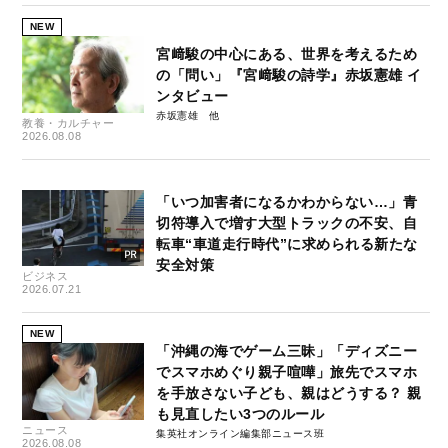
NEW
宮﨑駿の中心にある、世界を考えるため
の「問い」『宮﨑駿の詩学』赤坂憲雄 イ
ンタビュー
赤坂憲雄
教養・カルチャー
2026.08.08
「いつ加害者になるかわからない…」青
切符導入で増す大型トラックの不安、自
転車“車道走行時代”に求められる新たな
安全対策
ビジネス
2026.07.21
NEW
「沖縄の海でゲーム三昧」「ディズニー
でスマホめぐり親子喧嘩」旅先でスマホ
を手放さない子ども、親はどうする？ 親
も見直したい3つのルール
ニュース
集英社オンライン編集部ニュース班
2026.08.08