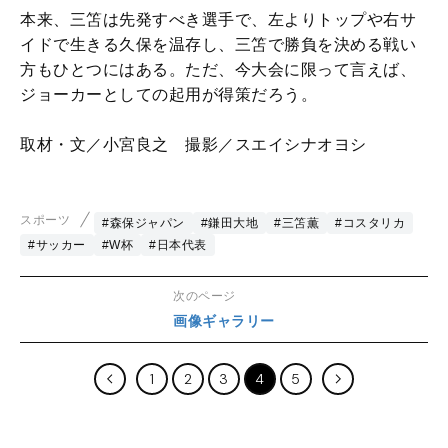
本来、三笘は先発すべき選手で、左よりトップや右サ
イドで生きる久保を温存し、三笘で勝負を決める戦い
方もひとつにはある。ただ、今大会に限って言えば、
ジョーカーとしての起用が得策だろう。
取材・文／小宮良之 撮影／スエイシナオヨシ
スポーツ
#森保ジャパン
#鎌田大地
#三笘薫
#コスタリカ
#サッカー
#W杯
#日本代表
次のページ
画像ギャラリー
1
2
3
4
5