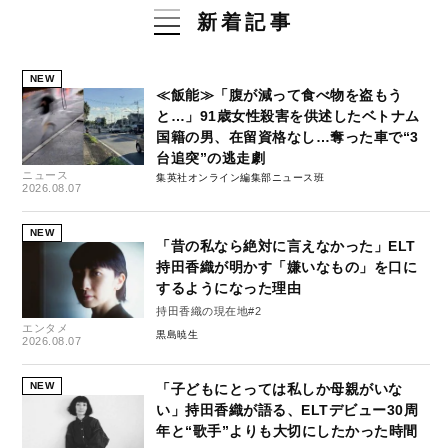
新着記事
NEW
≪飯能≫「腹が減って食べ物を盗もう
と…」91歳女性殺害を供述したベトナム
国籍の男、在留資格なし…奪った車で“3
台追突”の逃走劇
ニュース
集英社オンライン編集部ニュース班
2026.08.07
NEW
「昔の私なら絶対に言えなかった」ELT
持田香織が明かす「嫌いなもの」を口に
するようになった理由
持田香織の現在地#2
エンタメ
黒島暁生
2026.08.07
NEW
「子どもにとっては私しか母親がいな
い」持田香織が語る、ELTデビュー30周
年と“歌手”よりも大切にしたかった時間