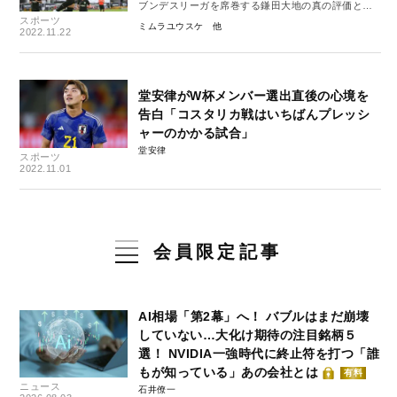
ブンデスリーガを席巻する鎌田大地の真の評価と経
スポーツ
歴
ミムラユウスケ
2022.11.22
堂安律がW杯メンバー選出直後の心境を
告白「コスタリカ戦はいちばんプレッシ
ャーのかかる試合」
堂安律
スポーツ
2022.11.01
会員限定記事
AI相場「第2幕」へ！ バブルはまだ崩壊
していない…大化け期待の注目銘柄５
選！ NVIDIA一強時代に終止符を打つ「誰
もが知っている」あの会社とは
有料
ニュース
石井僚一