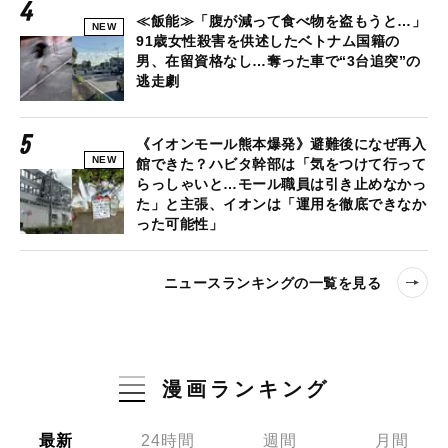
≪飯能≫「腹が減って食べ物を盗もうと…」
NEW
91歳女性殺害を供述したベトナム国籍の
男、在留資格なし…奪った車で“3台追突”の
逃走劇
《イオンモール熊本爆発》避難後になぜ再入
NEW
館できた？ハビタ幹部は「気をつけて行って
らっしゃいと…モール職員は引き止めなかっ
た」と主張、イオンは「運用を徹底できなか
った可能性」
ニュースランキングの一覧を見る
漫画ランキング
最新
24時間
週間
月間