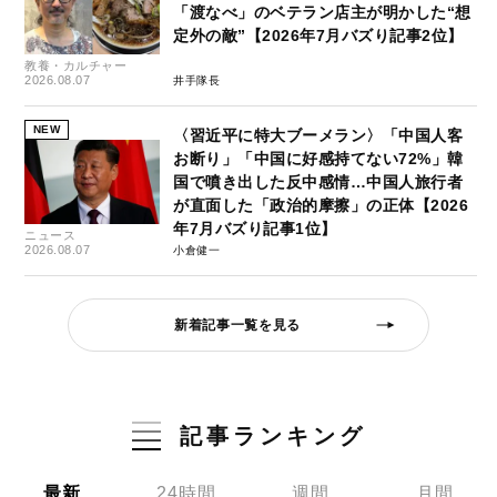
「渡なべ」のベテラン店主が明かした“想
定外の敵”【2026年7月バズり記事2位】
教養・カルチャー
2026.08.07
井手隊長
NEW
〈習近平に特大ブーメラン〉「中国人客
お断り」「中国に好感持てない72%」韓
国で噴き出した反中感情…中国人旅行者
が直面した「政治的摩擦」の正体【2026
年7月バズり記事1位】
ニュース
2026.08.07
小倉健一
新着記事一覧を見る
記事ランキング
最新
24時間
週間
月間