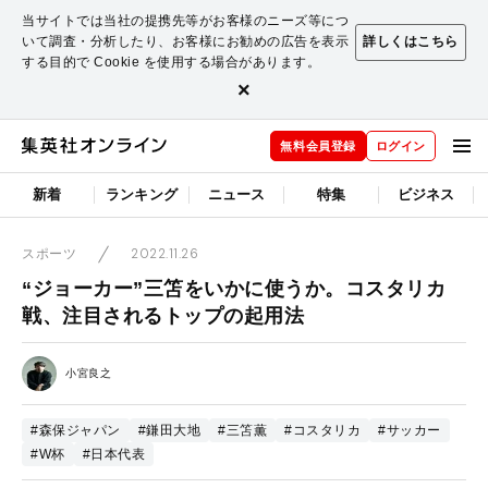
当サイトでは当社の提携先等がお客様のニーズ等につ
いて調査・分析したり、お客様にお勧めの広告を表示
詳しくはこちら
する目的で Cookie を使用する場合があります。
×
無料会員登録
ログイン
新着
ランキング
ニュース
特集
ビジネス
2022.11.26
スポーツ
“ジョーカー”三笘をいかに使うか。コスタリカ
戦、注目されるトップの起用法
小宮良之
#森保ジャパン
#鎌田大地
#三笘薫
#コスタリカ
#サッカー
#W杯
#日本代表