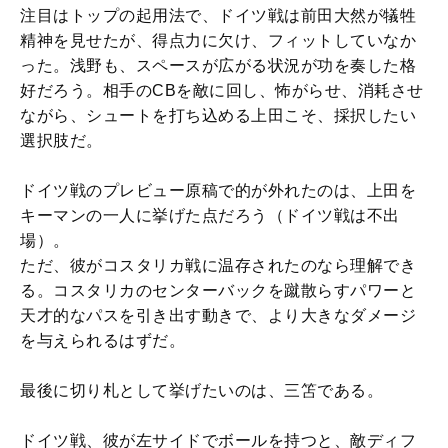
注目はトップの起用法で、ドイツ戦は前田大然が犠牲
精神を見せたが、得点力に欠け、フィットしていなか
った。浅野も、スペースが広がる状況が功を奏した格
好だろう。相手のCBを敵に回し、怖がらせ、消耗させ
ながら、シュートを打ち込める上田こそ、採択したい
選択肢だ。
ドイツ戦のプレビュー原稿で的が外れたのは、上田を
キーマンの一人に挙げた点だろう（ドイツ戦は不出
場）。
ただ、彼がコスタリカ戦に温存されたのなら理解でき
る。コスタリカのセンターバックを蹴散らすパワーと
天才的なパスを引き出す動きで、より大きなダメージ
を与えられるはずだ。
最後に切り札として挙げたいのは、三笘である。
ドイツ戦、彼が左サイドでボールを持つと、敵ディフ