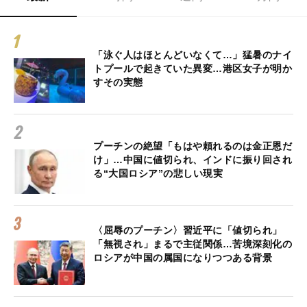
「泳ぐ人はほとんどいなくて…」猛暑のナイ
トプールで起きていた異変…港区女子が明か
すその実態
プーチンの絶望「もはや頼れるのは金正恩だ
け」…中国に値切られ、インドに振り回され
る“大国ロシア”の悲しい現実
〈屈辱のプーチン〉習近平に「値切られ」
「無視され」まるで主従関係…苦境深刻化の
ロシアが中国の属国になりつつある背景