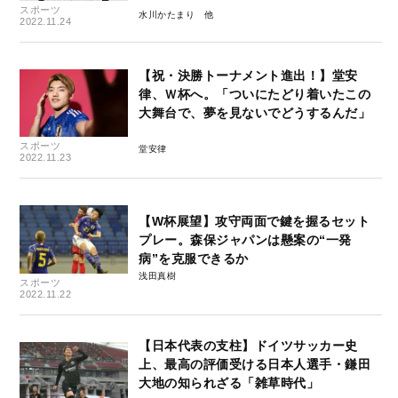
スポーツ
水川かたまり
2022.11.24
【祝・決勝トーナメント進出！】堂安
律、Ｗ杯へ。「ついにたどり着いたこの
大舞台で、夢を見ないでどうするんだ」
スポーツ
堂安律
2022.11.23
【W杯展望】攻守両面で鍵を握るセット
プレー。森保ジャパンは懸案の“一発
病”を克服できるか
浅田真樹
スポーツ
2022.11.22
【日本代表の支柱】ドイツサッカー史
上、最高の評価受ける日本人選手・鎌田
大地の知られざる「雑草時代」