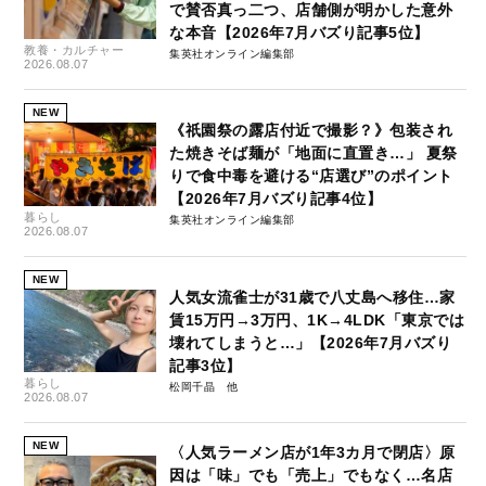
で賛否真っ二つ、店舗側が明かした意外
な本音【2026年7月バズり記事5位】
教養・カルチャー
集英社オンライン編集部
2026.08.07
NEW
《祇園祭の露店付近で撮影？》包装され
た焼きそば麺が「地面に直置き…」 夏祭
りで食中毒を避ける“店選び”のポイント
【2026年7月バズり記事4位】
暮らし
集英社オンライン編集部
2026.08.07
NEW
人気女流雀士が31歳で八丈島へ移住…家
賃15万円→3万円、1K→4LDK「東京では
壊れてしまうと…」【2026年7月バズり
記事3位】
暮らし
松岡千晶
2026.08.07
NEW
〈人気ラーメン店が1年3カ月で閉店〉原
因は「味」でも「売上」でもなく…名店