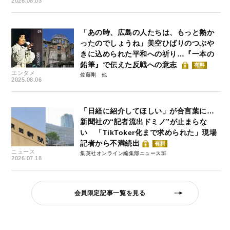
2026.08.03
「あの時、広島の人たちは、もっと熱か
ったのでしょうね」美空ひばりのつぶや
きに込められた平和への祈り…『一本の
鉛筆』で伝えた反戦への意志
有料
エンタメ
佐藤剛
2025.08.06
「日経に紹介してほしい」が合言葉に…
新聞社の“記者流出ドミノ”が止まらな
い 「TikToker化まで求められた」現場
記者から不満続出
有料
ニュース
集英社オンライン編集部ニュース班
2026.07.18
会員限定記事一覧を見る