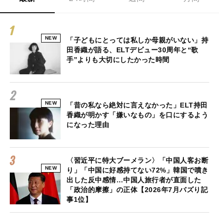
NEW
「子どもにとっては私しか母親がいない」持
田香織が語る、ELTデビュー30周年と“歌
手”よりも大切にしたかった時間
NEW
「昔の私なら絶対に言えなかった」ELT持田
香織が明かす「嫌いなもの」を口にするよう
になった理由
〈習近平に特大ブーメラン〉「中国人客お断
NEW
り」「中国に好感持てない72%」韓国で噴き
出した反中感情…中国人旅行者が直面した
「政治的摩擦」の正体【2026年7月バズり記
事1位】