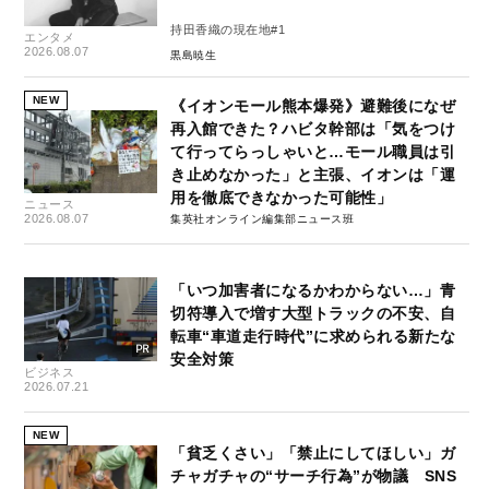
持田香織の現在地#1
エンタメ
2026.08.07
黒島暁生
NEW
《イオンモール熊本爆発》避難後になぜ
再入館できた？ハビタ幹部は「気をつけ
て行ってらっしゃいと…モール職員は引
き止めなかった」と主張、イオンは「運
用を徹底できなかった可能性」
ニュース
2026.08.07
集英社オンライン編集部ニュース班
「いつ加害者になるかわからない…」青
切符導入で増す大型トラックの不安、自
転車“車道走行時代”に求められる新たな
安全対策
ビジネス
2026.07.21
NEW
「貧乏くさい」「禁止にしてほしい」ガ
チャガチャの“サーチ行為”が物議 SNS