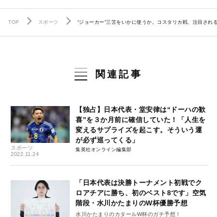
TOP
スポーツ
“ジョーカー”三笘をいかに使うか。コスタリカ戦、注目され
関連記事
【独占】日本代表・堂安律は“ドーハの歓
喜”を３か月前に確信していた！「人生を
変えるサプライズを起こす。そういう運
が必ず巡ってくる」
スポーツ
集英社オンライン編集部
2022.11.24
「日本代表は決勝トーナメント初戦でク
ロアチアに勝ち、初のベスト8です」空気
階段・水川かたまりのW杯優勝予想
水川かたまりのカタールW杯のガチ予想！