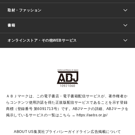
取材・ファッション
少年マンガ
週刊少年ジャンプ
書籍
ファッション・美容
青年マンガ
ジャンプSQ.
Seventeen
週刊ヤングジャンプ
オンラインストア・その他WEBサービス
文芸・文庫・総合
芸能・情報・スポーツ
少女マンガ
Vジャンプ
non-no Web
ヤングジャンプ定期購読デジタル
すばる
Myojo
オンラインストア
りぼん
学芸・ノンフィクション・新書
最強ジャンプ
女性マンガ
@BAILA
ヤンジャン＋
小説すばる
週プレNEWS
マーガレット
集英社OTOコンテンツ
集英社 学芸編集部
少年ジャンプ＋
その他WEBサービス
クッキー
ライトノベル・ノベライズ
MAQUIA ONLINE
となりのヤングジャンプ
集英社 文芸ステーション
週プレ グラジャパ！
別冊マーガレット
SHUEISHA MANGA-ART HERITAGE
集英社 ビジネス書
ゼブラック
ココハナ
SHUEISHA ADNAVI
SPUR.JP
集英社Webマガジン Cobalt
グランドジャンプ
web 集英社文庫
キッズ
web Sportiva
マンガMee
ジャンプキャラクターズストア
集英社新書
ジャンプルーキー！
月刊オフィスユー
ＡＢＪマークは、この電子書店・電子書籍配信サービスが、著作権者か
EDITOR'S LAB
LEE
集英社オレンジ文庫
ウルトラジャンプ
青春と読書
パラスポ＋！
らコンテンツ使用許諾を得た正規版配信サービスであることを示す登録
集英社みらい文庫
リマコミ＋
HAPPY PLUS STORE
集英社新書プラス
ジャンプTOON
商標（登録番号 第6091713号）です。ABJマークの詳細、ABJマークを
Marisol
シフォン文庫
アジア人物史
S-KIDS.LAND
マンガMeets
掲示しているサービスの一覧はこちら →
https://aebs.or.jp/
shueisha vox
よみタイ
S-MANGA
Web éclat
ダッシュエックス文庫
LEEマルシェ
kotoba
集英社ジャンプリミックス
ABOUT US
集英社プライバシーガイドライン
広告掲載について
T JAPAN:The New York Times Style Magazine
JUMP j BOOKS