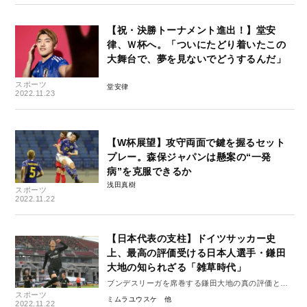
【祝・決勝トーナメント進出！】堂安
律、Ｗ杯へ。「ついにたどり着いたこの
大舞台で、夢を見ないでどうするんだ」
スポーツ
堂安律
2022.11.23
【W杯展望】攻守両面で鍵を握るセット
プレー。森保ジャパンは懸案の“一発
病”を克服できるか
浅田真樹
スポーツ
2022.11.22
【日本代表の支柱】ドイツサッカー史
上、最高の評価受ける日本人選手・鎌田
大地の知られざる「雑草時代」
ブンデスリーガを席巻する鎌田大地の真の評価と経
スポーツ
歴
ミムラユウスケ
2022.11.22