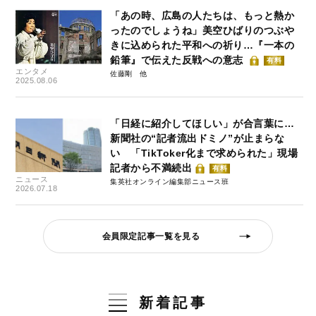
「あの時、広島の人たちは、もっと熱か
ったのでしょうね」美空ひばりのつぶや
きに込められた平和への祈り…『一本の
鉛筆』で伝えた反戦への意志
有料
エンタメ
佐藤剛
2025.08.06
「日経に紹介してほしい」が合言葉に…
新聞社の“記者流出ドミノ”が止まらな
い 「TikToker化まで求められた」現場
記者から不満続出
有料
ニュース
集英社オンライン編集部ニュース班
2026.07.18
会員限定記事一覧を見る
新着記事