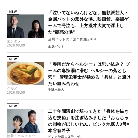
NEW
「泣いてないねんけどな」無頼派芸人・
金属バットの意外な涙…映画館、格闘ゲ
ームで号泣も、上方漫才大賞で浮上し
た“疑惑の涙”
金属バットの「酒辛肉鮪」#61
エンタメ
2026.08.09
金属バット
NEW
「春雨だからヘルシー」は思い込み？ ブ
ームの麻辣湯に潜む“ヘルシーの落とし
穴” 管理栄養士が勧める「具材」と避け
たい組み合わせ
グルメ
千駄木雄大
2026.08.09
NEW
二十年間演劇で培ってきた「身体を描き
込む技術」を注ぎ込みました『おもちゃ
の指輪がほしいねん』ピンク地底人3号×
本谷有希子
教養・カルチャー
ピンク地底人３号