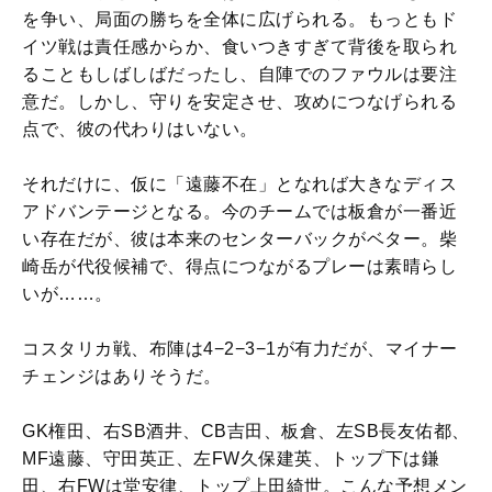
を争い、局面の勝ちを全体に広げられる。もっともド
イツ戦は責任感からか、食いつきすぎて背後を取られ
ることもしばしばだったし、自陣でのファウルは要注
意だ。しかし、守りを安定させ、攻めにつなげられる
点で、彼の代わりはいない。
それだけに、仮に「遠藤不在」となれば大きなディス
アドバンテージとなる。今のチームでは板倉が一番近
い存在だが、彼は本来のセンターバックがベター。柴
崎岳が代役候補で、得点につながるプレーは素晴らし
いが……。
コスタリカ戦、布陣は4−2−3−1が有力だが、マイナー
チェンジはありそうだ。
GK権田、右SB酒井、CB吉田、板倉、左SB長友佑都、
MF遠藤、守田英正、左FW久保建英、トップ下は鎌
田、右FWは堂安律、トップ上田綺世。こんな予想メン