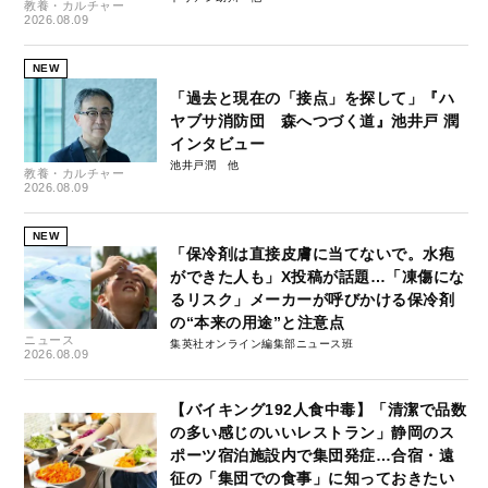
教養・カルチャー
2026.08.09
NEW
「過去と現在の「接点」を探して」『ハ
ヤブサ消防団 森へつづく道』池井戸 潤
インタビュー
池井戸潤
教養・カルチャー
2026.08.09
NEW
「保冷剤は直接皮膚に当てないで。水疱
ができた人も」X投稿が話題…「凍傷にな
るリスク」メーカーが呼びかける保冷剤
の“本来の用途”と注意点
ニュース
集英社オンライン編集部ニュース班
2026.08.09
【バイキング192人食中毒】「清潔で品数
の多い感じのいいレストラン」静岡のス
ポーツ宿泊施設内で集団発症…合宿・遠
征の「集団での食事」に知っておきたい