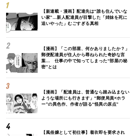
【新連載・漫画】配達先は“誰も住んでいな
い家”…新人配達員が目撃した「姉妹を死に
追いやった」むごすぎる真相
【漫画】「この部屋、何かありましたか？」
郵便配達員が住人から尋ねられた奇妙な言
葉… 仕事の中で知ってしまった“部屋の秘
密”とは
【漫画】「配達員は、普通なら踏み込まない
ような場所にも行きます」“郵便局員×ホラ
ー”の異色作、作者が語る“怪異の原点”
【風俗嬢として初仕事】着衣即を要求され