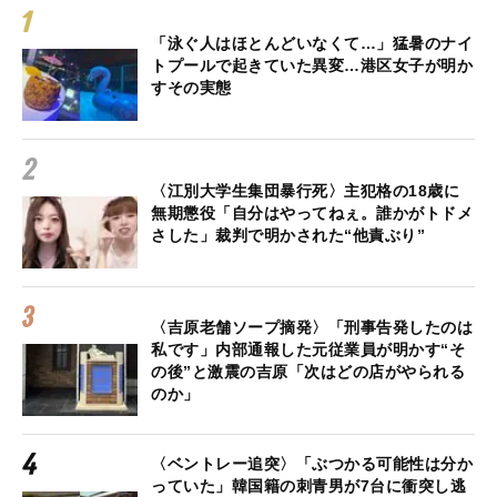
「泳ぐ人はほとんどいなくて…」猛暑のナイ
トプールで起きていた異変…港区女子が明か
すその実態
〈江別大学生集団暴行死〉主犯格の18歳に
無期懲役「自分はやってねぇ。誰かがトドメ
さした」裁判で明かされた“他責ぶり”
〈吉原老舗ソープ摘発〉「刑事告発したのは
私です」内部通報した元従業員が明かす“そ
の後”と激震の吉原「次はどの店がやられる
のか」
〈ベントレー追突〉「ぶつかる可能性は分か
っていた」韓国籍の刺青男が7台に衝突し逃