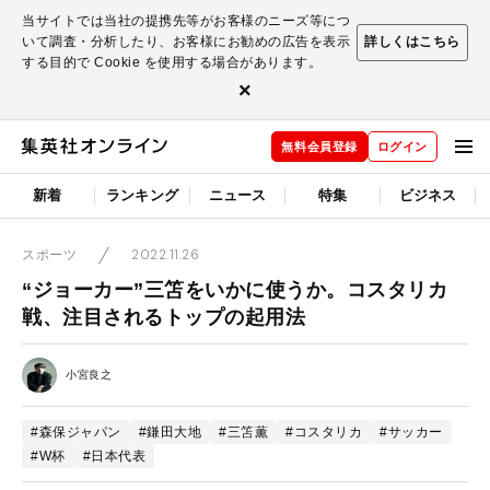
当サイトでは当社の提携先等がお客様のニーズ等につ
いて調査・分析したり、お客様にお勧めの広告を表示
詳しくはこちら
する目的で Cookie を使用する場合があります。
×
無料会員登録
ログイン
新着
ランキング
ニュース
特集
ビジネス
2022.11.26
スポーツ
“ジョーカー”三笘をいかに使うか。コスタリカ
戦、注目されるトップの起用法
小宮良之
#森保ジャパン
#鎌田大地
#三笘薫
#コスタリカ
#サッカー
#W杯
#日本代表