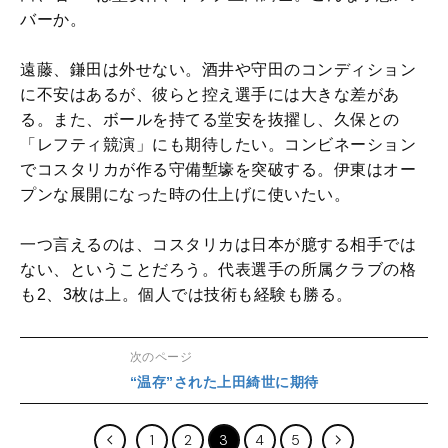
バーか。
遠藤、鎌田は外せない。酒井や守田のコンディション
に不安はあるが、彼らと控え選手には大きな差があ
る。また、ボールを持てる堂安を抜擢し、久保との
「レフティ競演」にも期待したい。コンビネーション
でコスタリカが作る守備塹壕を突破する。伊東はオー
プンな展開になった時の仕上げに使いたい。
一つ言えるのは、コスタリカは日本が臆する相手では
ない、ということだろう。代表選手の所属クラブの格
も2、3枚は上。個人では技術も経験も勝る。
次のページ
“温存”された上田綺世に期待
1
2
3
4
5