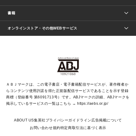
週刊少年ジャンプ
書籍
ファッション・美容
青年マンガ
ジャンプSQ.
Seventeen
週刊ヤングジャンプ
オンラインストア・その他WEBサービス
文芸・文庫・総合
芸能・情報・スポーツ
少女マンガ
Vジャンプ
non-no Web
ヤングジャンプ定期購読デジタル
すばる
Myojo
オンラインストア
りぼん
学芸・ノンフィクション・新書
最強ジャンプ
女性マンガ
@BAILA
ヤンジャン＋
小説すばる
週プレNEWS
マーガレット
集英社OTOコンテンツ
集英社 学芸編集部
少年ジャンプ＋
その他WEBサービス
クッキー
ライトノベル・ノベライズ
MAQUIA ONLINE
となりのヤングジャンプ
集英社 文芸ステーション
週プレ グラジャパ！
別冊マーガレット
SHUEISHA MANGA-ART HERITAGE
集英社 ビジネス書
ゼブラック
ココハナ
SHUEISHA ADNAVI
SPUR.JP
集英社Webマガジン Cobalt
グランドジャンプ
web 集英社文庫
キッズ
web Sportiva
マンガMee
ジャンプキャラクターズストア
集英社新書
ジャンプルーキー！
月刊オフィスユー
ＡＢＪマークは、この電子書店・電子書籍配信サービスが、著作権者か
EDITOR'S LAB
LEE
集英社オレンジ文庫
ウルトラジャンプ
青春と読書
パラスポ＋！
らコンテンツ使用許諾を得た正規版配信サービスであることを示す登録
集英社みらい文庫
リマコミ＋
HAPPY PLUS STORE
集英社新書プラス
ジャンプTOON
商標（登録番号 第6091713号）です。ABJマークの詳細、ABJマークを
Marisol
シフォン文庫
アジア人物史
S-KIDS.LAND
マンガMeets
掲示しているサービスの一覧はこちら →
https://aebs.or.jp/
shueisha vox
よみタイ
S-MANGA
Web éclat
ダッシュエックス文庫
LEEマルシェ
kotoba
集英社ジャンプリミックス
ABOUT US
集英社プライバシーガイドライン
広告掲載について
T JAPAN:The New York Times Style Magazine
JUMP j BOOKS
お問い合わせ
規約
特定商取引法に基づく表示
SHOP Marisol
e!集英社
集英社コミック文庫
集英社女性誌ポータル