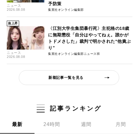
予防策
ニュース
2026.08.08
集英社オンライン編集部
急上昇
〈江別大学生集団暴行死〉主犯格の18歳
に無期懲役「自分はやってねぇ。誰かが
トドメさした」裁判で明かされた“他責ぶ
り”
ニュース
集英社オンライン編集部ニュース班
2026.08.08
新着記事一覧を見る
記事ランキング
最新
24時間
週間
月間