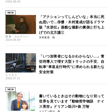
2026.08.09
NEW
「アクションってしんどいな」本当に死
ぬ思いで…俳優・木村達成が語るドラマ
版『水滸伝』過酷な撮影の裏側と打ち上
げでの北方謙三
教養・カルチャー
木村達成
2026.08.09
「いつ加害者になるかわからない…」青
切符導入で増す大型トラックの不安、自
転車“車道走行時代”に求められる新たな
安全対策
ビジネス
2026.07.21
NEW
書いているときはその動物になり切って
世界を見ています『動物哲学物語 ナイ
ス実存』ドリアン助川×俵 万智
ドリアン助川