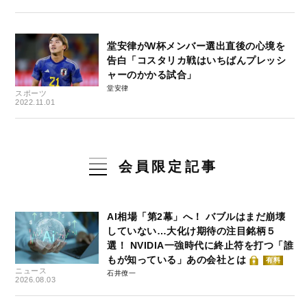
堂安律がW杯メンバー選出直後の心境を
告白「コスタリカ戦はいちばんプレッシ
ャーのかかる試合」
堂安律
スポーツ
2022.11.01
会員限定記事
AI相場「第2幕」へ！ バブルはまだ崩壊
していない…大化け期待の注目銘柄５
選！ NVIDIA一強時代に終止符を打つ「誰
もが知っている」あの会社とは
有料
ニュース
石井僚一
2026.08.03