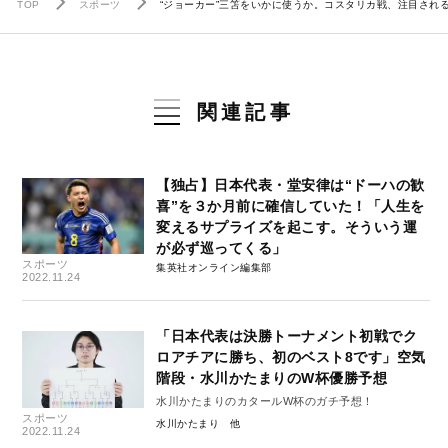
TOP
スポーツ
“ジョーカー”三笘をいかに使うか。コスタリカ戦、注目され
関連記事
【独占】日本代表・堂安律は“ドーハの歓
喜”を３か月前に確信していた！「人生を
変えるサプライズを起こす。そういう運
が必ず巡ってくる」
スポーツ
集英社オンライン編集部
2022.11.24
「日本代表は決勝トーナメント初戦でク
ロアチアに勝ち、初のベスト8です」空気
階段・水川かたまりのW杯優勝予想
水川かたまりのカタールW杯のガチ予想！
スポーツ
水川かたまり
2022.11.24