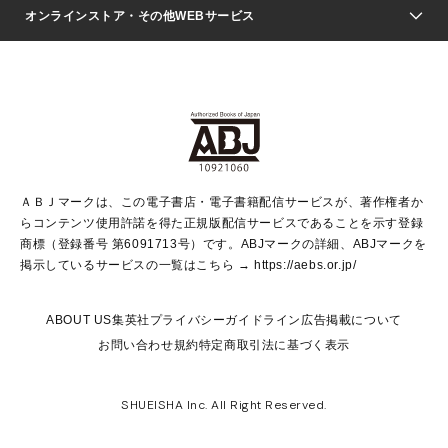
ジャンプSQ.
Seventeen
週刊ヤングジャンプ
オンラインストア・その他WEBサービス
文芸・文庫・総合
芸能・情報・スポーツ
少女マンガ
Vジャンプ
non-no Web
ヤングジャンプ定期購読デジタル
すばる
Myojo
オンラインストア
りぼん
学芸・ノンフィクション・新書
最強ジャンプ
女性マンガ
@BAILA
ヤンジャン＋
小説すばる
週プレNEWS
マーガレット
集英社OTOコンテンツ
集英社 学芸編集部
少年ジャンプ＋
その他WEBサービス
クッキー
ライトノベル・ノベライズ
MAQUIA ONLINE
となりのヤングジャンプ
集英社 文芸ステーション
週プレ グラジャパ！
別冊マーガレット
SHUEISHA MANGA-ART HERITAGE
集英社 ビジネス書
ゼブラック
ココハナ
SHUEISHA ADNAVI
SPUR.JP
集英社Webマガジン Cobalt
グランドジャンプ
web 集英社文庫
キッズ
web Sportiva
マンガMee
ジャンプキャラクターズストア
集英社新書
ジャンプルーキー！
月刊オフィスユー
ＡＢＪマークは、この電子書店・電子書籍配信サービスが、著作権者か
EDITOR'S LAB
LEE
集英社オレンジ文庫
ウルトラジャンプ
青春と読書
パラスポ＋！
らコンテンツ使用許諾を得た正規版配信サービスであることを示す登録
集英社みらい文庫
リマコミ＋
HAPPY PLUS STORE
集英社新書プラス
ジャンプTOON
商標（登録番号 第6091713号）です。ABJマークの詳細、ABJマークを
Marisol
シフォン文庫
アジア人物史
S-KIDS.LAND
マンガMeets
掲示しているサービスの一覧はこちら →
https://aebs.or.jp/
shueisha vox
よみタイ
S-MANGA
Web éclat
ダッシュエックス文庫
LEEマルシェ
kotoba
集英社ジャンプリミックス
ABOUT US
集英社プライバシーガイドライン
広告掲載について
T JAPAN:The New York Times Style Magazine
JUMP j BOOKS
お問い合わせ
規約
特定商取引法に基づく表示
SHOP Marisol
e!集英社
集英社コミック文庫
集英社女性誌ポータル
éclat premium
imidas
MEN'S NON-NO WEB
SHUEISHA Inc. All Right Reserved.
mirabella
UOMO