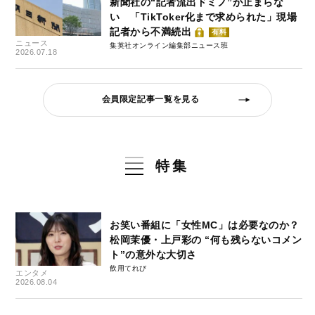
新聞社の“記者流出ドミノ”が止まらな
い 「TikToker化まで求められた」現場
記者から不満続出
有料
ニュース
集英社オンライン編集部ニュース班
2026.07.18
会員限定記事一覧を見る
特集
お笑い番組に「女性MC」は必要なのか？
松岡茉優・上戸彩の “何も残らないコメン
ト”の意外な大切さ
飲用てれび
エンタメ
2026.08.04