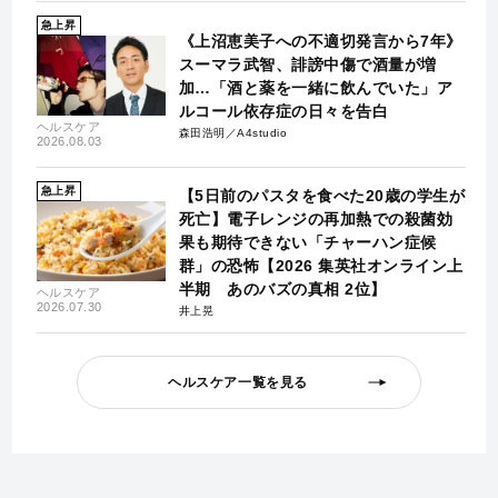
急上昇
《上沼恵美子への不適切発言から7年》
スーマラ武智、誹謗中傷で酒量が増
加…「酒と薬を一緒に飲んでいた」ア
ルコール依存症の日々を告白
ヘルスケア
森田浩明／A4studio
2026.08.03
急上昇
【5日前のパスタを食べた20歳の学生が
死亡】電子レンジの再加熱での殺菌効
果も期待できない「チャーハン症候
群」の恐怖【2026 集英社オンライン上
半期 あのバズの真相 2位】
ヘルスケア
2026.07.30
井上晃
ヘルスケア一覧を見る