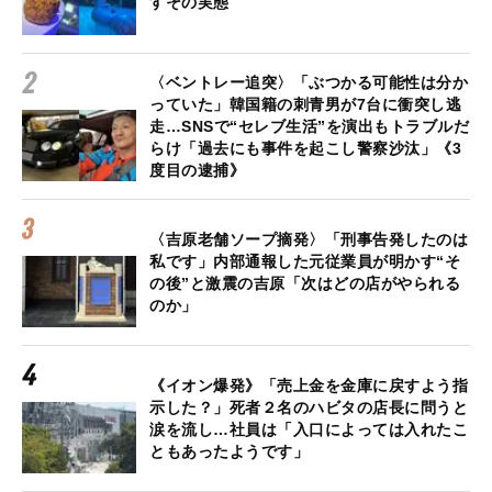
すその実態
〈ベントレー追突〉「ぶつかる可能性は分か
っていた」韓国籍の刺青男が7台に衝突し逃
走…SNSで“セレブ生活”を演出もトラブルだ
らけ「過去にも事件を起こし警察沙汰」《3
度目の逮捕》
〈吉原老舗ソープ摘発〉「刑事告発したのは
私です」内部通報した元従業員が明かす“そ
の後”と激震の吉原「次はどの店がやられる
のか」
《イオン爆発》「売上金を金庫に戻すよう指
示した？」死者２名のハビタの店長に問うと
涙を流し…社員は「入口によっては入れたこ
ともあったようです」