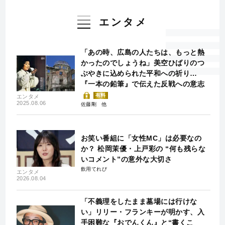
エンタメ
「あの時、広島の人たちは、もっと熱
かったのでしょうね」美空ひばりのつ
ぶやきに込められた平和への祈り…
『一本の鉛筆』で伝えた反戦への意志
有料
エンタメ
2025.08.06
佐藤剛
お笑い番組に「女性MC」は必要なの
か？ 松岡茉優・上戸彩の “何も残らな
いコメント”の意外な大切さ
飲用てれび
エンタメ
2026.08.04
「不義理をしたまま墓場には行けな
い」リリー・フランキーが明かす、入
手困難な『おでんくん』と“書くこ