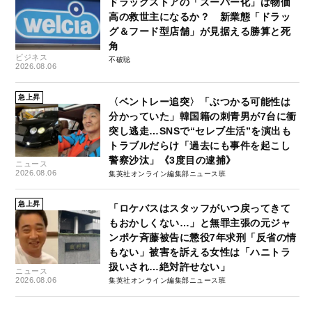
ドラッグストアの「スーパー化」は物価
高の救世主になるか？ 新業態「ドラッ
グ＆フード型店舗」が見据える勝算と死
角
ビジネス
不破聡
2026.08.06
急上昇
〈ベントレー追突〉「ぶつかる可能性は
分かっていた」韓国籍の刺青男が7台に衝
突し逃走…SNSで“セレブ生活”を演出も
トラブルだらけ「過去にも事件を起こし
警察沙汰」《3度目の逮捕》
ニュース
2026.08.06
集英社オンライン編集部ニュース班
急上昇
「ロケバスはスタッフがいつ戻ってきて
もおかしくない…」と無罪主張の元ジャ
ンポケ斉藤被告に懲役7年求刑「反省の情
もない」被害を訴える女性は「ハニトラ
扱いされ…絶対許せない」
ニュース
2026.08.06
集英社オンライン編集部ニュース班