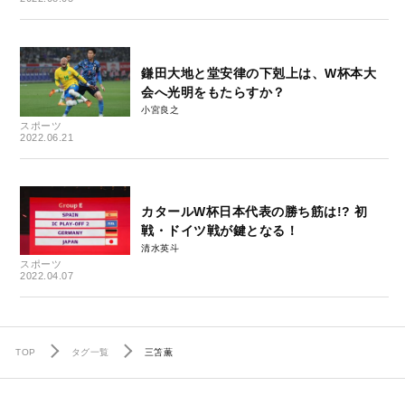
鎌田大地と堂安律の下剋上は、W杯本大
会へ光明をもたらすか？
小宮良之
スポーツ
2022.06.21
カタールW杯日本代表の勝ち筋は!? 初
戦・ドイツ戦が鍵となる！
清水英斗
スポーツ
2022.04.07
TOP
タグ一覧
三笘薫