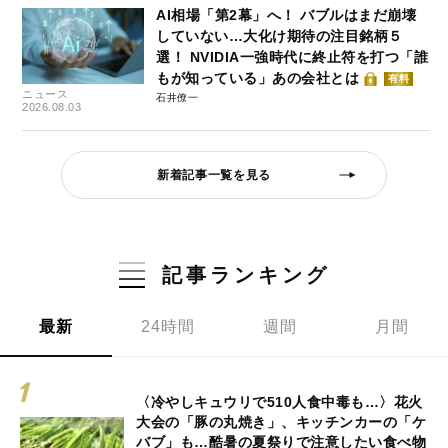
AI相場「第2幕」へ！ バブルはまだ崩壊
していない…大化け期待の注目銘柄５
選！ NVIDIA一強時代に終止符を打つ「誰
もが知っている」あの会社とは
有料
ニュース
石井僚一
2026.08.03
新着記事一覧を見る
記事ランキング
最新
24時間
週間
月間
〈冷やしキュウリで510人食中毒も…〉花火
大会の「豚の丸焼き」、キッチンカーの「ケ
バブ」も…酷暑の夏祭りで注意したい食べ物