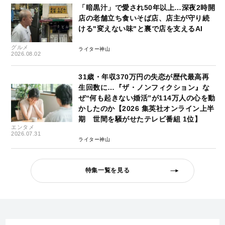
「暗黒汁」で愛され50年以上…深夜2時開
店の老舗立ち食いそば店、店主が守り続
ける"変えない味"と裏で店を支えるAI
グルメ
ライター神山
2026.08.02
31歳・年収370万円の失恋が歴代最高再
生回数に…『ザ・ノンフィクション』な
ぜ“何も起きない婚活”が114万人の心を動
かしたのか【2026 集英社オンライン上半
期 世間を騒がせたテレビ番組 1位】
エンタメ
2026.07.31
ライター神山
特集一覧を見る