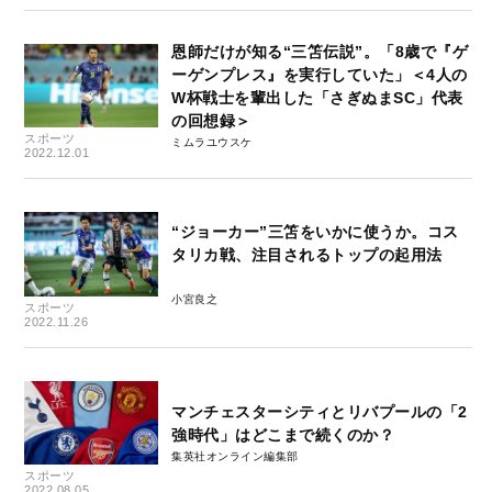
恩師だけが知る“三笘伝説”。「8歳で『ゲ
ーゲンプレス』を実行していた」＜4人の
W杯戦士を輩出した「さぎぬまSC」代表
の回想録＞
スポーツ
ミムラユウスケ
2022.12.01
“ジョーカー”三笘をいかに使うか。コス
タリカ戦、注目されるトップの起用法
小宮良之
スポーツ
2022.11.26
マンチェスターシティとリバプールの「2
強時代」はどこまで続くのか？
集英社オンライン編集部
スポーツ
2022.08.05