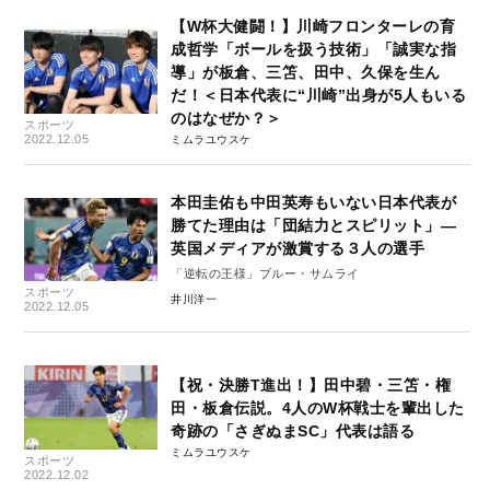
【W杯大健闘！】川崎フロンターレの育
成哲学「ボールを扱う技術」「誠実な指
導」が板倉、三笘、田中、久保を生ん
だ！＜日本代表に“川崎”出身が5人もいる
のはなぜか？＞
スポーツ
2022.12.05
ミムラユウスケ
本田圭佑も中田英寿もいない日本代表が
勝てた理由は「団結力とスピリット」―
英国メディアが激賞する３人の選手
「逆転の王様」ブルー・サムライ
スポーツ
井川洋一
2022.12.05
【祝・決勝T進出！】田中碧・三笘・権
田・板倉伝説。4人のW杯戦士を輩出した
奇跡の「さぎぬまSC」代表は語る
ミムラユウスケ
スポーツ
2022.12.02