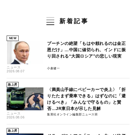
新着記事
NEW
プーチンの絶望「もはや頼れるのは金正
恩だけ」…中国に値切られ、インドに振
り回される“大国ロシア”の悲しい現実
ニュース
小倉健一
2026.08.07
急上昇
〈満員山手線にベビーカーで炎上〉「折
りたたまず乗車できる」はずなのに「避
けるべき」「みんなで守るもの」と賛
否…JR東日本が示した見解
ニュース
集英社オンライン編集部ニュース班
2026.08.06
急上昇