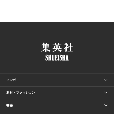
マンガ
取材・ファッション
少年マンガ
週刊少年ジャンプ
書籍
ファッション・美容
青年マンガ