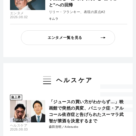
と”への回帰
リリー・フランキー、表現の原点#2
エンタメ
2026.08.02
キムラ
エンタメ一覧を見る
ヘルスケア
急上昇
「ジュースの買い方がわからず…」映
画館で突然の異変、パニック症・アル
コール依存症と告げられたスーマラ武
智が禁酒を決意するまで
ヘルスケア
森田浩明／A4studio
2026.08.03