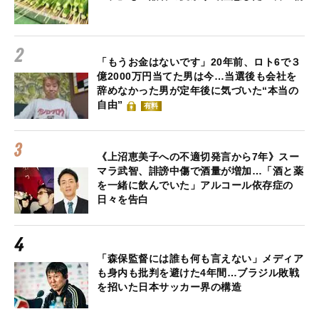
「もうお金はないです」20年前、ロト6で３
億2000万円当てた男は今…当選後も会社を
辞めなかった男が定年後に気づいた“本当の
自由”
有料
《上沼恵美子への不適切発言から7年》スー
マラ武智、誹謗中傷で酒量が増加…「酒と薬
を一緒に飲んでいた」アルコール依存症の
日々を告白
「森保監督には誰も何も言えない」メディア
も身内も批判を避けた4年間…ブラジル敗戦
を招いた日本サッカー界の構造