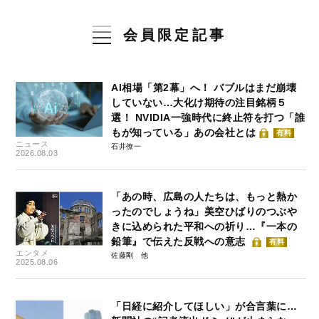
会員限定記事
AI相場「第2幕」へ！ バブルはまだ崩壊
していない…大化け期待の注目銘柄５
選！ NVIDIA一強時代に終止符を打つ「誰
もが知っている」あの会社とは
有料
ニュース
石井僚一
2026.08.03
「あの時、広島の人たちは、もっと熱か
ったのでしょうね」美空ひばりのつぶや
きに込められた平和への祈り…『一本の
鉛筆』で伝えた反戦への意志
有料
エンタメ
佐藤剛
2025.08.06
「日経に紹介してほしい」が合言葉に…