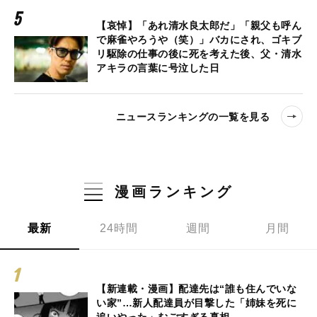
【哀悼】「あれ清水良太郎だ」「親父も呼ん
で麻雀やろうや（笑）」バカにされ、ゴキブ
リ駆除の仕事の後に死を考えた後、父・清水
アキラの言葉に号泣した日
ニュースランキングの一覧を見る
漫画ランキング
最新
24時間
週間
月間
【新連載・漫画】配達先は“誰も住んでいな
い家”…新人配達員が目撃した「姉妹を死に