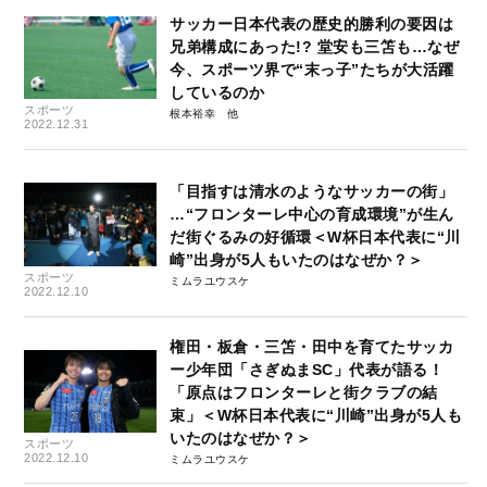
サッカー日本代表の歴史的勝利の要因は
兄弟構成にあった!? 堂安も三笘も…なぜ
今、スポーツ界で“末っ子”たちが大活躍
しているのか
スポーツ
根本裕幸
2022.12.31
「目指すは清水のようなサッカーの街」
…“フロンターレ中心の育成環境”が生ん
だ街ぐるみの好循環＜W杯日本代表に“川
崎”出身が5人もいたのはなぜか？＞
スポーツ
ミムラユウスケ
2022.12.10
権田・板倉・三笘・田中を育てたサッカ
ー少年団「さぎぬまSC」代表が語る！
「原点はフロンターレと街クラブの結
束」＜W杯日本代表に“川崎”出身が5人も
いたのはなぜか？＞
スポーツ
2022.12.10
ミムラユウスケ