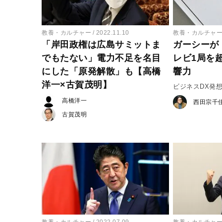
教養・カルチャー
2022.11.10
教養・カルチャ
「岸田政権は広島サミットま
ガーシーが
でもたない」電力不足を名目
レビ1局を超
にした「原発解散」も【高橋
響力
洋一×古賀茂明】
ビジネスDX発
#3
高橋洋一
西田宗千
古賀茂明
教養・カルチャー
2022.07.09
教養・カルチャ