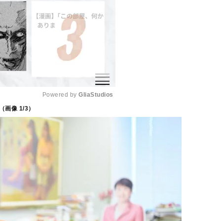
Powered by 
GliaStudios
（画像
1
/3）
M
u
t
e