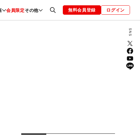
無料会員登録
ログイン
画
会員限定
その他
ファッション
恋愛・結婚
編集部
お知らせ