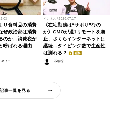
02.03
ビジネス
2026.07.17
より食料品の消費
《在宅勤務は“サボり”なの
なぜ政治家は消費
か》GMOが週1リモートを廃
るのか…消費税が
止、さくらインターネットは
と呼ばれる理由
継続…タイピング数で生産性
は測れる？
有料
・キヌヨ
不破聡
記事一覧を見る