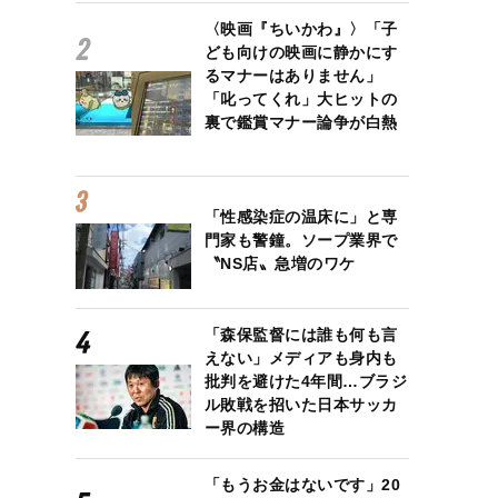
〈映画『ちいかわ』〉「子
ども向けの映画に静かにす
るマナーはありません」
「叱ってくれ」大ヒットの
裏で鑑賞マナー論争が白熱
「性感染症の温床に」と専
門家も警鐘。ソープ業界で
〝NS店〟急増のワケ
「森保監督には誰も何も言
えない」メディアも身内も
批判を避けた4年間…ブラジ
ル敗戦を招いた日本サッカ
ー界の構造
「もうお金はないです」20