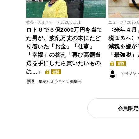
教養・カルチャー
2026.01.31
ニュース
2026.
ロト６で３億2000万円を当て
〈来年４月
た男が、波乱万丈の末にたど
税１％へ〉
り着いた「お金」「仕事」
減税を嫌が
「幸福」の答え「再び高額当
「最強税」
選を手にしたら買いたいもの
有料
は…」
有料
オオサワ
集英社オンライン編集部
会員限定