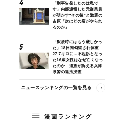
「刑事告発したのは私で
す」内部通報した元従業員
が明かす“その後”と激震の
吉原「次はどの店がやられ
るのか」
「釈放時にはもう厳しかっ
た」18日間勾留され体重
27.7キロに…不起訴となっ
た16歳女性はなぜ亡くなっ
たのか 遺族が訴える兵庫
県警の違法捜査
ニュースランキングの一覧を見る
漫画ランキング