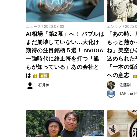
ニュース
2026.08.03
エンタメ
2025.
AI相場「第2幕」へ！ バブルは
「あの時、
まだ崩壊していない…大化け
もっと熱か
期待の注目銘柄５選！ NVIDIA
ね」美空ひ
一強時代に終止符を打つ「誰
込められた
もが知っている」あの会社と
『一本の鉛
は
への意志
有料
石井僚一
佐藤剛
TAP the 