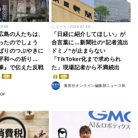
08.06
ニュース
2026.07.18
広島の人たちは、
「日経に紹介してほしい」が
ったのでしょう
合言葉に…新聞社の“記者流出
ばりのつぶやきに
ドミノ”が止まらない
平和への祈り…
「TikToker化まで求められ
筆』で伝えた反戦
た」現場記者から不満続出
有料
有料
集英社オンライン編集部ニュース班
POP