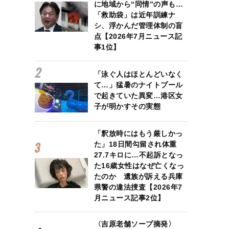
に地域から“同情”の声も…
「救助袋」は近年訓練ナ
シ、浮かんだ管理体制の盲
点【2026年7月ニュース記
事1位】
「泳ぐ人はほとんどいなく
て…」猛暑のナイトプール
で起きていた異変…港区女
子が明かすその実態
「釈放時にはもう厳しかっ
た」18日間勾留され体重
27.7キロに…不起訴となっ
た16歳女性はなぜ亡くなっ
たのか 遺族が訴える兵庫
県警の違法捜査【2026年7
月ニュース記事2位】
〈吉原老舗ソープ摘発〉