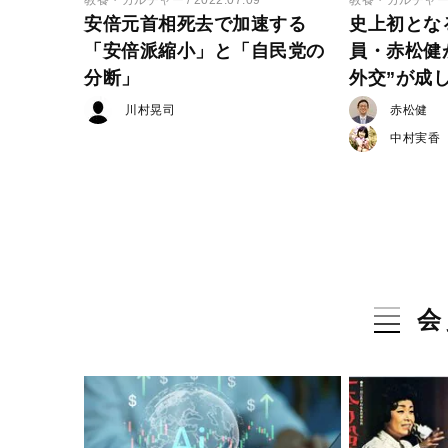
安倍元首相死去で加速する
史上初とな
「安倍派縮小」と「自民党の
員・赤松健
分断」
外交”が成
川村晃司
赤松健
中村実香
会