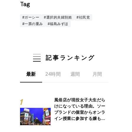
Tag
#ガーシー
#選択的夫婦別姓
#社民党
#一票の重み
#福島みずほ
記事ランキング
最新
24時間
週間
月間
風俗店が現役女子大生だら
けになっている理由。ソー
プランドの個室からオンラ
イン授業に参加する嬢も…