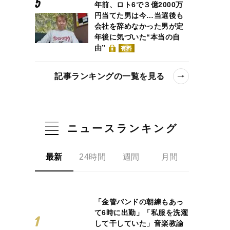
年前、ロト6で３億2000万
円当てた男は今…当選後も
会社を辞めなかった男が定
年後に気づいた“本当の自
由”
有料
記事ランキングの一覧を見る
ずほが信じる「政治は希望」の意味
ニュースランキング
最新
24時間
週間
月間
「金管バンドの朝練もあっ
て6時に出勤」「私服を洗濯
して干していた」音楽教諭