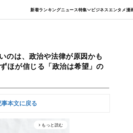
特集一覧を見る
漫画一覧を見る
新着
ランキング
ニュース
特集
ビジネス
エンタメ
漫
養・カルチャー
暮らし
スポーツ
ヘルスケア
美容
グルメ
いのは、政治や法律が原因かも
ずほが信じる「政治は希望」の
記事本文に戻る
もっと読む
arrow_forward_ios