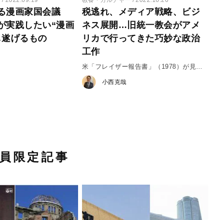
る漫画家国会議
税逃れ、メディア戦略、ビジ
が実践したい“漫画
ネス展開…旧統一教会がアメ
し遂げるもの
リカで行ってきた巧妙な政治
工作
米「フレイザー報告書」（1978）が見抜
いていた宗教カルトの本質
小西克哉
員限定記事