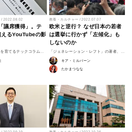
ー
2022.08.02
教養・カルチャー
2022.07.07
「議席獲得」。テ
欧米と逆行？ なぜ日本の若者
えるYouTubeの影
は選挙に行かず「左傾化」も
しないのか
想を育てるテックコラム
「ジェネレーション・レフト」の著者、キ
ア・ミルバーン独占インタビュー
佳
キア・ミルバーン
たかまつなな
ー
2022.09.19
教養・カルチャー
2022.10.26