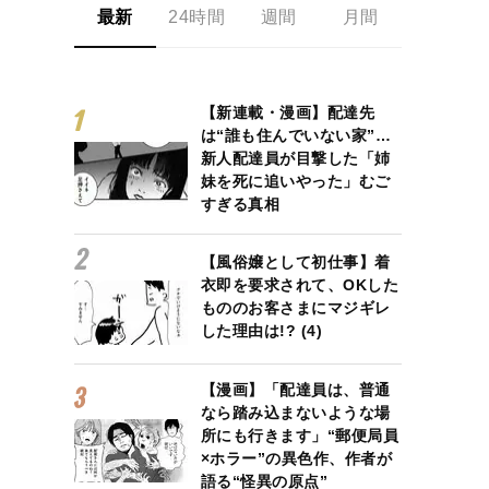
最新
24時間
週間
月間
【新連載・漫画】配達先
は“誰も住んでいない家”…
新人配達員が目撃した「姉
妹を死に追いやった」むご
すぎる真相
【風俗嬢として初仕事】着
衣即を要求されて、OKした
もののお客さまにマジギレ
した理由は!? (4)
【漫画】「配達員は、普通
なら踏み込まないような場
所にも行きます」“郵便局員
×ホラー”の異色作、作者が
語る“怪異の原点”