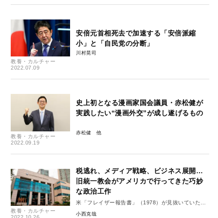
安倍元首相死去で加速する「安倍派縮
小」と「自民党の分断」
川村晃司
教養・カルチャー
2022.07.09
史上初となる漫画家国会議員・赤松健が
実践したい“漫画外交”が成し遂げるもの
赤松健
教養・カルチャー
2022.09.19
税逃れ、メディア戦略、ビジネス展開…
旧統一教会がアメリカで行ってきた巧妙
な政治工作
米「フレイザー報告書」（1978）が見抜いていた宗
教養・カルチャー
教カルトの本質
小西克哉
2022.10.26