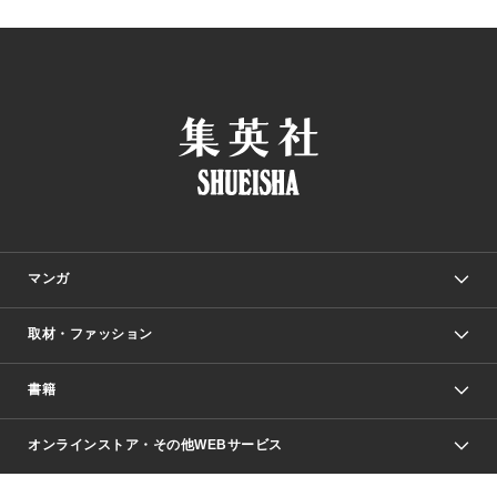
マンガ
取材・ファッション
少年マンガ
週刊少年ジャンプ
書籍
ファッション・美容
青年マンガ
ジャンプSQ.
Seventeen
週刊ヤングジャンプ
オンラインストア・その他WEBサービス
文芸・文庫・総合
芸能・情報・スポーツ
少女マンガ
Vジャンプ
non-no Web
ヤングジャンプ定期購読デジタル
すばる