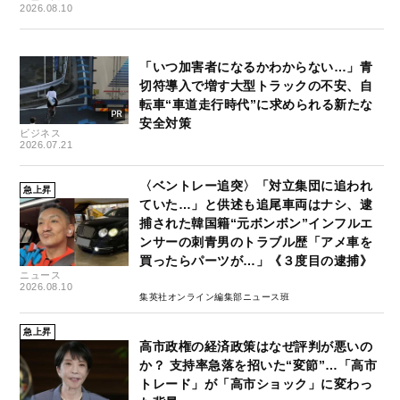
2026.08.10
「いつ加害者になるかわからない…」青
切符導入で増す大型トラックの不安、自
転車“車道走行時代”に求められる新たな
安全対策
ビジネス
2026.07.21
〈ベントレー追突〉「対立集団に追われ
急上昇
ていた…」と供述も追尾車両はナシ、逮
捕された韓国籍“元ボンボン”インフルエ
ンサーの刺青男のトラブル歴「アメ車を
買ったらパーツが…」《３度目の逮捕》
ニュース
2026.08.10
集英社オンライン編集部ニュース班
急上昇
高市政権の経済政策はなぜ評判が悪いの
か？ 支持率急落を招いた“変節”…「高市
トレード」が「高市ショック」に変わっ