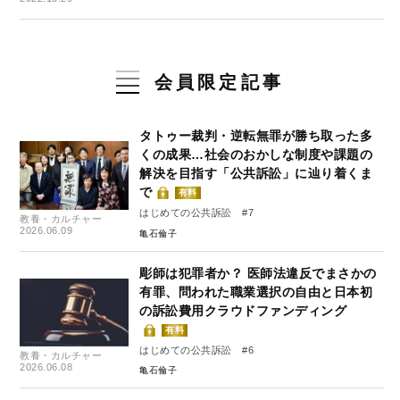
会員限定記事
タトゥー裁判・逆転無罪が勝ち取った多
くの成果…社会のおかしな制度や課題の
解決を目指す「公共訴訟」に辿り着くま
で
有料
はじめての公共訴訟 #7
教養・カルチャー
2026.06.09
亀石倫子
彫師は犯罪者か？ 医師法違反でまさかの
有罪、問われた職業選択の自由と日本初
の訴訟費用クラウドファンディング
有料
はじめての公共訴訟 #6
教養・カルチャー
2026.06.08
亀石倫子