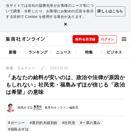
当サイトでは当社の提携先等がお客様のニーズ等につ
いて調査・分析したり、お客様にお勧めの広告を表示
詳しくはこちら
する目的で Cookie を使用する場合があります。
×
無料会員登録
ログイン
新着
ランキング
ニュース
特集
ビジネス
2022.12.01
教養・カルチャー
「あなたの給料が安いのは、政治や法律が原因か
もしれない」社民党・福島みずほが信じる「政治
は希望」の意味
福島みずほ
集英社オンライン編集部
#ガーシー
#選択的夫婦別姓
#社民党
#一票の重み
#福島みずほ