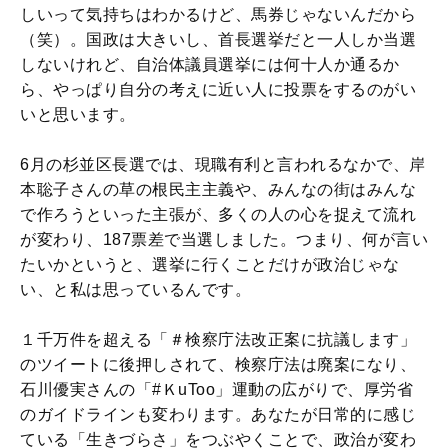
しいって気持ちはわかるけど、馬券じゃないんだから
（笑）。国政は大きいし、首長選挙だと一人しか当選
しないけれど、自治体議員選挙には何十人か通るか
ら、やっぱり自分の考えに近い人に投票をするのがい
いと思います。
6月の杉並区長選では、現職有利と言われるなかで、岸
本聡子さんの草の根民主主義や、みんなの街はみんな
で作ろうといった主張が、多くの人の心を捉えて流れ
が変わり、187票差で当選しました。つまり、何が言い
たいかというと、選挙に行くことだけが政治じゃな
い、と私は思っているんです。
１千万件を超える「＃検察庁法改正案に抗議します」
のツイートに後押しされて、検察庁法は廃案になり、
石川優実さんの「#ＫuToo」運動の広がりで、厚労省
のガイドラインも変わります。あなたが日常的に感じ
ている「生きづらさ」をつぶやくことで、政治が変わ