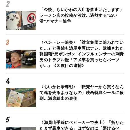
「今後、ちいかわの入店を禁止いたします」
ラーメン店の投稿が波紋…過熱する“ぬい
活”とマナー論争
〈ベントレー追突〉「対立集団に追われてい
た…」と供述も追尾車両はナシ、逮捕された
韓国籍“元ボンボン”インフルエンサーの刺青
男のトラブル歴「アメ車を買ったらパーツ
が…」《３度目の逮捕》
〈ちいかわ争奪戦〉「転売ヤーから買うなん
て魂を売るようなもの」映画特典シールに殺
到…満席続出の裏側
〈満員山手線にベビーカーで炎上〉「折りた
たまず乗車できる」はずなのに「避けるべ