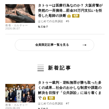
タトゥーは医療行為なのか？ 大阪府警が
突然の一斉摘発…罰金30万円支払いを拒
否した彫師の決断
有料
はじめての公共訴訟 #5
教養・カルチャー
亀石倫子
2026.06.07
会員限定記事一覧を見る
新着記事
タトゥー裁判・逆転無罪が勝ち取った多
くの成果…社会のおかしな制度や課題の
解決を目指す「公共訴訟」に辿り着くま
で
有料
はじめての公共訴訟 #7
教養・カルチャー
2026.06.09
亀石倫子