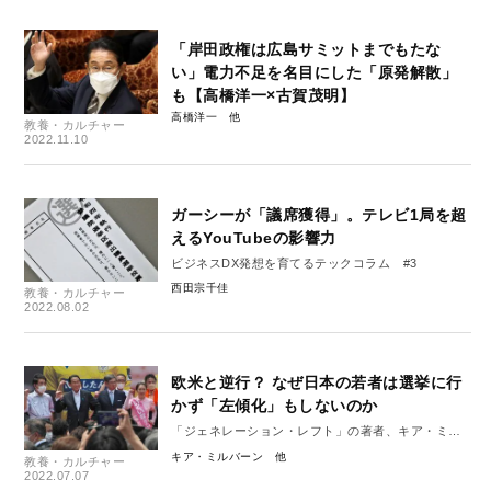
「岸田政権は広島サミットまでもたな
い」電力不足を名目にした「原発解散」
も【高橋洋一×古賀茂明】
高橋洋一
教養・カルチャー
2022.11.10
ガーシーが「議席獲得」。テレビ1局を超
えるYouTubeの影響力
ビジネスDX発想を育てるテックコラム #3
西田宗千佳
教養・カルチャー
2022.08.02
欧米と逆行？ なぜ日本の若者は選挙に行
かず「左傾化」もしないのか
「ジェネレーション・レフト」の著者、キア・ミル
バーン独占インタビュー
キア・ミルバーン
教養・カルチャー
2022.07.07