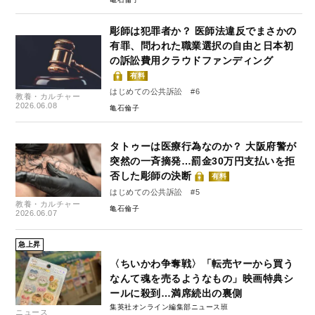
彫師は犯罪者か？ 医師法違反でまさかの
有罪、問われた職業選択の自由と日本初
の訴訟費用クラウドファンディング
有料
はじめての公共訴訟 #6
教養・カルチャー
2026.06.08
亀石倫子
タトゥーは医療行為なのか？ 大阪府警が
突然の一斉摘発…罰金30万円支払いを拒
否した彫師の決断
有料
はじめての公共訴訟 #5
教養・カルチャー
亀石倫子
2026.06.07
急上昇
〈ちいかわ争奪戦〉「転売ヤーから買う
なんて魂を売るようなもの」映画特典シ
ールに殺到…満席続出の裏側
集英社オンライン編集部ニュース班
ニュース