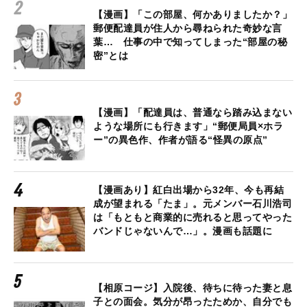
【漫画】「この部屋、何かありましたか？」
郵便配達員が住人から尋ねられた奇妙な言
葉… 仕事の中で知ってしまった“部屋の秘
密”とは
【漫画】「配達員は、普通なら踏み込まない
ような場所にも行きます」“郵便局員×ホラ
ー”の異色作、作者が語る“怪異の原点”
【漫画あり】紅白出場から32年、今も再結
成が望まれる「たま」。元メンバー石川浩司
は「もともと商業的に売れると思ってやった
バンドじゃないんで…」。漫画も話題に
【相原コージ】入院後、待ちに待った妻と息
子との面会。気分が昂ったためか、自分でも