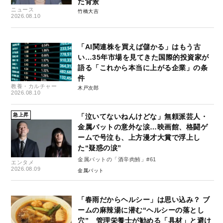
た背景
ニュース
竹橋大吉
2026.08.10
「AI関連株を買えば儲かる」はもう古
い…35年市場を見てきた国際的投資家が
語る「これから本当に上がる企業」の条
件
教養・カルチャー
木戸次郎
2026.08.10
急上昇
「泣いてないねんけどな」無頼派芸人・
金属バットの意外な涙…映画館、格闘ゲ
ームで号泣も、上方漫才大賞で浮上し
た“疑惑の涙”
金属バットの「酒辛肉鮪」#61
エンタメ
2026.08.09
金属バット
「春雨だからヘルシー」は思い込み？ ブ
ームの麻辣湯に潜む“ヘルシーの落とし
穴” 管理栄養士が勧める「具材」と避け