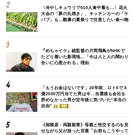
〈冷やしキュウリで510人食中毒も…〉花火
大会の「豚の丸焼き」、キッチンカーの「ケ
バブ」も…酷暑の夏祭りで注意したい食べ物
『めちゃイケ』総監督の片岡飛鳥がNHKで
たどり着いた新境地…「今は人と人の関わり
合いに心惹かれる」理由
「もうお金はないです」20年前、ロト6で３
億2000万円当てた男は今…当選後も会社を
辞めなかった男が定年後に気づいた“本当の
自由”
有料
《相模原・両親殺害》母親と性交するのを見
せながら父が放った言葉「お前もこうやって