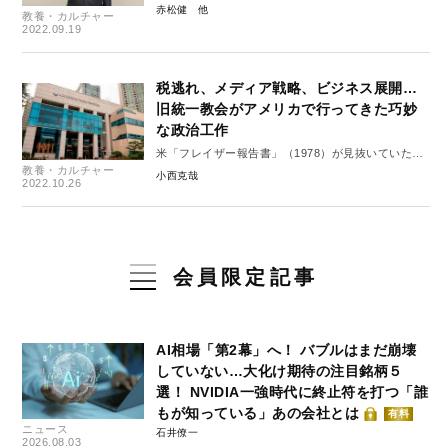
赤松健
教養・カルチャー
2022.09.19
税逃れ、メディア戦略、ビジネス展開…
旧統一教会がアメリカで行ってきた巧妙
な政治工作
米「フレイザー報告書」（1978）が見抜いていた宗
教養・カルチャー
教カルトの本質
小西克哉
2022.10.26
会員限定記事
AI相場「第2幕」へ！ バブルはまだ崩壊
していない…大化け期待の注目銘柄５
選！ NVIDIA一強時代に終止符を打つ「誰
もが知っている」あの会社とは
有料
ニュース
石井僚一
2026.08.03