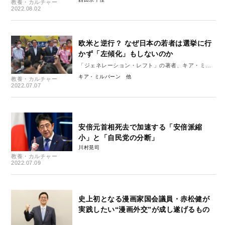
教養・カルチャー
2022.08.02
欧米と逆行？ なぜ日本の若者は選挙に行
かず「左傾化」もしないのか
「ジェネレーション・レフト」の著者、キア・ミル
バーン独占インタビュー
キア・ミルバーン
教養・カルチャー
2022.07.07
安倍元首相死去で加速する「安倍派縮
小」と「自民党の分断」
川村晃司
教養・カルチャー
2022.07.09
史上初となる漫画家国会議員・赤松健が
実践したい“漫画外交”が成し遂げるもの