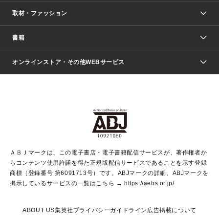
取材・ファッション
少年マンガ
週刊少年ジャンプ
書籍
ファッション・美容
青年マンガ
ジャンプSQ.
Seventeen
週刊ヤングジャンプ
オンラインストア・その他WEBサービス
文芸・文庫・総合
芸能・情報・スポーツ
少女マンガ
Vジャンプ
non-no Web
ヤングジャンプ定期購読デジタル
すばる
Myojo
オンラインストア
りぼん
学芸・ノンフィクション・新書
最強ジャンプ
女性マンガ
@BAILA
ヤンジャン＋
小説すばる
週プレNEWS
マーガレット
集英社OTOコンテンツ
集英社 学芸編集部
少年ジャンプ＋
その他WEBサービス
クッキー
ライトノベル・ノベライズ
MAQUIA ONLINE
となりのヤングジャンプ
集英社 文芸ステーション
週プレ グラジャパ！
別冊マーガレット
SHUEISHA MANGA-ART HERITAGE
集英社 ビジネス書
ゼブラック
ココハナ
SHUEISHA ADNAVI
SPUR.JP
集英社Webマガジン Cobalt
グランドジャンプ
web 集英社文庫
キッズ
web Sportiva
マンガMee
ジャンプキャラクターズストア
集英社新書
ジャンプルーキー！
月刊オフィスユー
ＡＢＪマークは、この電子書店・電子書籍配信サービスが、著作権者か
EDITOR'S LAB
LEE
集英社オレンジ文庫
ウルトラジャンプ
青春と読書
パラスポ＋！
らコンテンツ使用許諾を得た正規版配信サービスであることを示す登録
集英社みらい文庫
リマコミ＋
HAPPY PLUS STORE
集英社新書プラス
ジャンプTOON
商標（登録番号 第6091713号）です。ABJマークの詳細、ABJマークを
Marisol
シフォン文庫
アジア人物史
S-KIDS.LAND
マンガMeets
掲示しているサービスの一覧はこちら →
https://aebs.or.jp/
shueisha vox
よみタイ
S-MANGA
Web éclat
ダッシュエックス文庫
LEEマルシェ
kotoba
集英社ジャンプリミックス
ABOUT US
集英社プライバシーガイドライン
広告掲載について
T JAPAN:The New York Times Style Magazine
JUMP j BOOKS