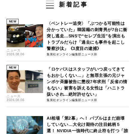
新着記事
NEW
〈ベントレー追突〉「ぶつかる可能性は
分かっていた」韓国籍の刺青男が7台に衝
突し逃走…SNSで“セレブ生活”を演出も
トラブルだらけ「過去にも事件を起こし
警察沙汰」《3度目の逮捕》
ニュース
2026.08.06
集英社オンライン編集部ニュース班
NEW
「ロケバスはスタッフがいつ戻ってきて
もおかしくない…」と無罪主張の元ジャ
ンポケ斉藤被告に懲役7年求刑「反省の情
もない」被害を訴える女性は「ハニトラ
扱いされ…絶対許せない」
ニュース
2026.08.06
集英社オンライン編集部ニュース班
AI相場「第2幕」へ！ バブルはまだ崩壊
していない…大化け期待の注目銘柄５
選！ NVIDIA一強時代に終止符を打つ「誰