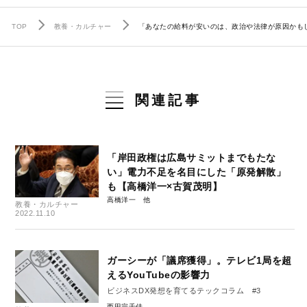
TOP
教養・カルチャー
「あなたの給料が安いのは、政治や法律が原因かも
関連記事
「岸田政権は広島サミットまでもたな
い」電力不足を名目にした「原発解散」
も【高橋洋一×古賀茂明】
高橋洋一
教養・カルチャー
2022.11.10
ガーシーが「議席獲得」。テレビ1局を超
えるYouTubeの影響力
ビジネスDX発想を育てるテックコラム #3
西田宗千佳