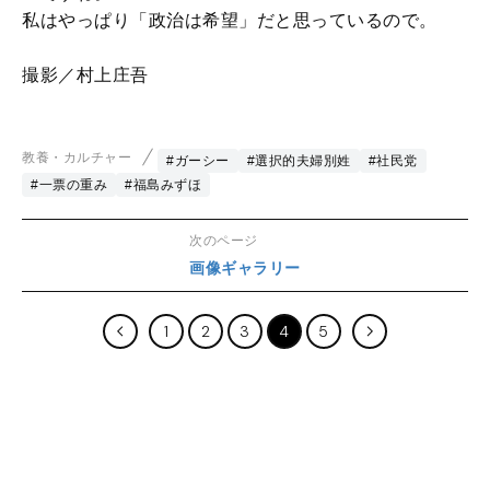
私はやっぱり「政治は希望」だと思っているので。
撮影／村上庄吾
教養・カルチャー
#ガーシー
#選択的夫婦別姓
#社民党
#一票の重み
#福島みずほ
次のページ
画像ギャラリー
1
2
3
4
5