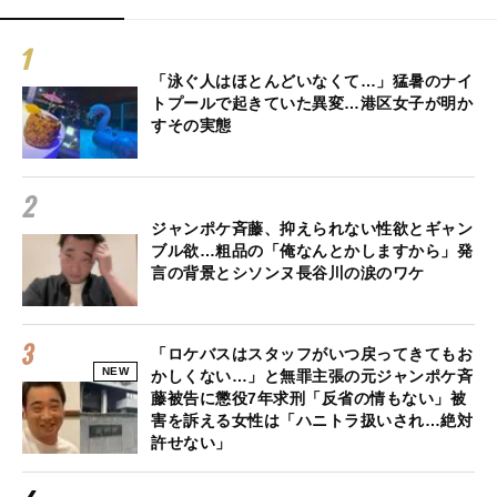
「泳ぐ人はほとんどいなくて…」猛暑のナイ
トプールで起きていた異変…港区女子が明か
すその実態
ジャンポケ斉藤、抑えられない性欲とギャン
ブル欲…粗品の「俺なんとかしますから」発
言の背景とシソンヌ長谷川の涙のワケ
「ロケバスはスタッフがいつ戻ってきてもお
NEW
かしくない…」と無罪主張の元ジャンポケ斉
藤被告に懲役7年求刑「反省の情もない」被
害を訴える女性は「ハニトラ扱いされ…絶対
許せない」