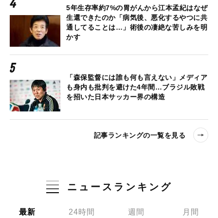
5年生存率約7%の胃がんから江本孟紀はなぜ
生還できたのか「病気後、悪化するやつに共
通してることは…」術後の凄絶な苦しみを明
かす
「森保監督には誰も何も言えない」メディア
も身内も批判を避けた4年間…ブラジル敗戦
を招いた日本サッカー界の構造
記事ランキングの一覧を見る
ニュースランキング
最新
24時間
週間
月間