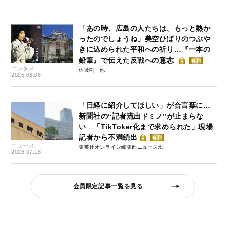
「あの時、広島の人たちは、もっと熱か
ったのでしょうね」美空ひばりのつぶや
きに込められた平和への祈り…『一本の
鉛筆』で伝えた反戦への意志
有料
エンタメ
佐藤剛
2025.08.06
「日経に紹介してほしい」が合言葉に…
新聞社の“記者流出ドミノ”が止まらな
い 「TikToker化まで求められた」現場
記者から不満続出
有料
ニュース
集英社オンライン編集部ニュース班
2026.07.18
会員限定記事一覧を見る