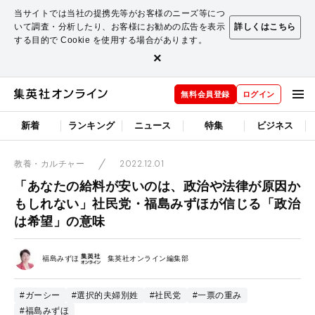
当サイトでは当社の提携先等がお客様のニーズ等につ
いて調査・分析したり、お客様にお勧めの広告を表示
詳しくはこちら
する目的で Cookie を使用する場合があります。
×
無料会員登録
ログイン
新着
ランキング
ニュース
特集
ビジネス
2022.12.01
教養・カルチャー
「あなたの給料が安いのは、政治や法律が原因か
もしれない」社民党・福島みずほが信じる「政治
は希望」の意味
福島みずほ
集英社オンライン編集部
#ガーシー
#選択的夫婦別姓
#社民党
#一票の重み
#福島みずほ