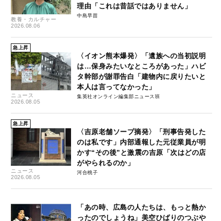
理由「これは昔話ではありません」
中島早苗
教養・カルチャー
2026.08.06
急上昇
〈イオン熊本爆発〉「遺族への当初説明
は…保身みたいなところがあった」ハビ
タ幹部が謝罪告白「建物内に戻りたいと
本人は言ってなかった」
ニュース
集英社オンライン編集部ニュース班
2026.08.05
急上昇
〈吉原老舗ソープ摘発〉「刑事告発した
のは私です」内部通報した元従業員が明
かす“その後”と激震の吉原「次はどの店
がやられるのか」
ニュース
河合桃子
2026.08.05
「あの時、広島の人たちは、もっと熱か
ったのでしょうね」美空ひばりのつぶや