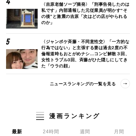
〈吉原老舗ソープ摘発〉「刑事告発したのは
私です」内部通報した元従業員が明かす“そ
の後”と激震の吉原「次はどの店がやられる
のか」
〈ジャンポケ斉藤・不同意性交〉「一方的な
行為ではない」と主張する妻は過去2度の不
倫報道時もおとがめナシ…コンビ解散３回、
女性トラブル3回、斉藤がひた隠しにしてき
た「ウラの顔」
ニュースランキングの一覧を見る
漫画ランキング
最新
24時間
週間
月間