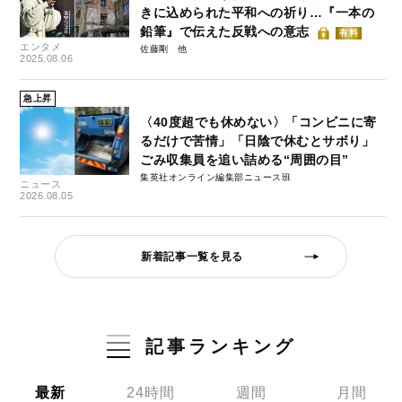
きに込められた平和への祈り…『一本の
鉛筆』で伝えた反戦への意志
有料
エンタメ
佐藤剛
2025.08.06
急上昇
〈40度超でも休めない〉「コンビニに寄
るだけで苦情」「日陰で休むとサボり」
ごみ収集員を追い詰める“周囲の目”
集英社オンライン編集部ニュース班
ニュース
2026.08.05
新着記事一覧を見る
記事ランキング
最新
24時間
週間
月間