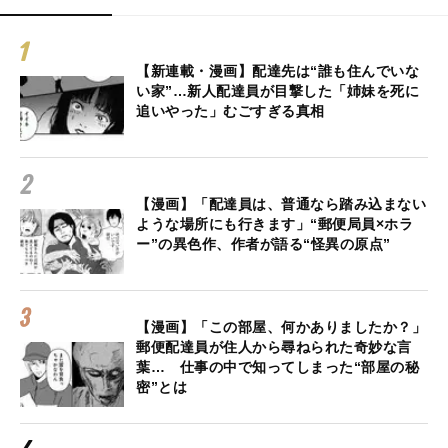
【新連載・漫画】配達先は“誰も住んでいな
い家”…新人配達員が目撃した「姉妹を死に
追いやった」むごすぎる真相
【漫画】「配達員は、普通なら踏み込まない
ような場所にも行きます」“郵便局員×ホラ
ー”の異色作、作者が語る“怪異の原点”
【漫画】「この部屋、何かありましたか？」
郵便配達員が住人から尋ねられた奇妙な言
葉… 仕事の中で知ってしまった“部屋の秘
密”とは