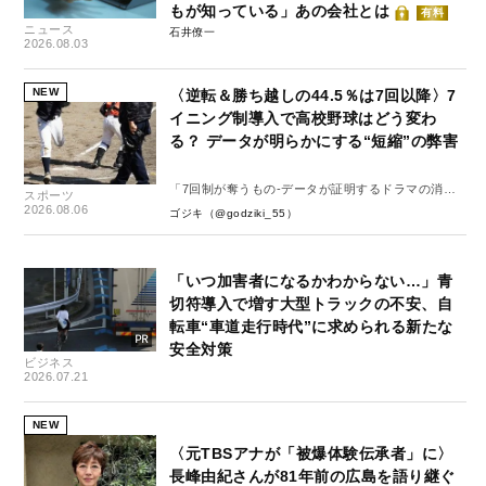
もが知っている」あの会社とは
有料
ニュース
石井僚一
2026.08.03
NEW
〈逆転＆勝ち越しの44.5％は7回以降〉7
イニング制導入で高校野球はどう変わ
る？ データが明らかにする“短縮”の弊害
「7回制が奪うもの-データが証明するドラマの消
スポーツ
失-」
2026.08.06
ゴジキ（@godziki_55）
「いつ加害者になるかわからない…」青
切符導入で増す大型トラックの不安、自
転車“車道走行時代”に求められる新たな
安全対策
ビジネス
2026.07.21
NEW
〈元TBSアナが「被爆体験伝承者」に〉
長峰由紀さんが81年前の広島を語り継ぐ