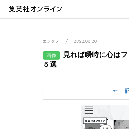
教
2022.08.20
エンタメ
見れば瞬時に心はフ
画像
５選