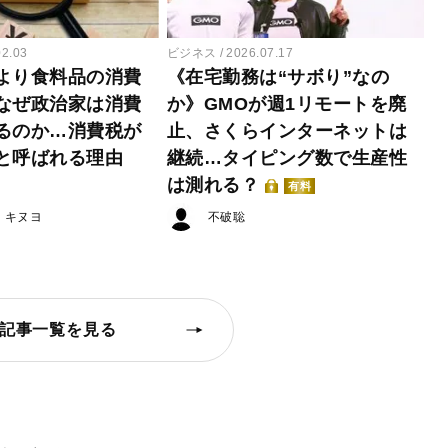
02.03
ビジネス
2026.07.17
より食料品の消費
《在宅勤務は“サボり”なの
なぜ政治家は消費
か》GMOが週1リモートを廃
るのか…消費税が
止、さくらインターネットは
と呼ばれる理由
継続…タイピング数で生産性
は測れる？
有料
・キヌヨ
不破聡
記事一覧を見る