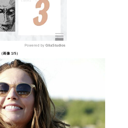
Powered by 
GliaStudios
（画像
1
/5）
M
u
t
e