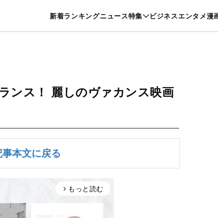
特集一覧を見る
漫画一覧を見る
新着
ランキング
ニュース
特集
ビジネス
エンタメ
漫
養・カルチャー
暮らし
スポーツ
ヘルスケア
美容
グルメ
ランス！ 麗しのヴァカンス映画
記事本文に戻る
もっと読む
arrow_forward_ios