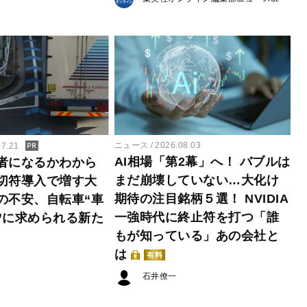
ニュース
2026.08.03
07.21
AI相場「第2幕」へ！ バブルは
者になるかわから
まだ崩壊していない…大化け
切符導入で増す大
期待の注目銘柄５選！ NVIDIA
の不安、自転車“車
一強時代に終止符を打つ「誰
”に求められる新た
もが知っている」あの会社と
は
有料
石井僚一