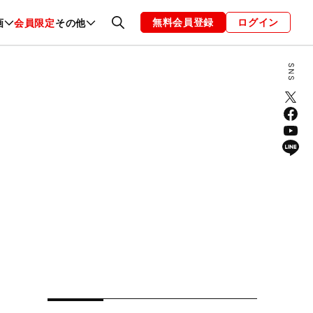
無料会員登録
ログイン
画
会員限定
その他
ファッション
恋愛・結婚
編集部
お知らせ