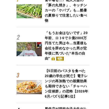
食中毒も…〉花火大会の
「豚の丸焼き」、キッチン
カーの「ケバブ」も…酷暑
の夏祭りで注意したい食べ
物
「もうお金はないです」20
年前、ロト6で３億2000万
円当てた男は今…当選後も
会社を辞めなかった男が定
年後に気づいた“本当の自
由”
有料
【5日前のパスタを食べた
20歳の学生が死亡】電子レ
ンジの再加熱での殺菌効果
も期待できない「チャーハ
ン症候群」の恐怖【2026年
6月バズり記事1位】
風俗店が現役女子大生だら