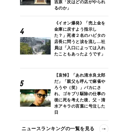
吉原「次はどの店がやられ
るのか」
《イオン爆発》「売上金を
金庫に戻すよう指示し
た？」死者２名のハビタの
店長に問うと涙を流し…社
員は「入口によっては入れ
たこともあったようです」
【哀悼】「あれ清水良太郎
だ」「親父も呼んで麻雀や
ろうや（笑）」バカにさ
れ、ゴキブリ駆除の仕事の
後に死を考えた後、父・清
水アキラの言葉に号泣した
日
ニュースランキングの一覧を見る