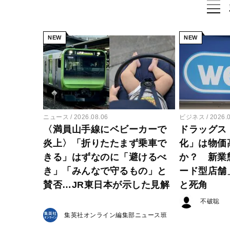
NEW
NEW
ニュース
2026.08.06
ビジネス
2026.
〈満員山手線にベビーカーで
ドラッグス
炎上〉「折りたたまず乗車で
化」は物価
きる」はずなのに「避けるべ
か？ 新業
き」「みんなで守るもの」と
ード型店舗
賛否…JR東日本が示した見解
と死角
不破聡
集英社オンライン編集部ニュース班