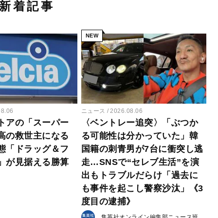
新着記事
NEW
08.06
ニュース
2026.08.06
トアの「スーパー
〈ベントレー追突〉「ぶつか
高の救世主になる
る可能性は分かっていた」韓
態「ドラッグ＆フ
国籍の刺青男が7台に衝突し逃
」が見据える勝算
走…SNSで“セレブ生活”を演
出もトラブルだらけ「過去に
も事件を起こし警察沙汰」《3
度目の逮捕》
集英社オンライン編集部ニュース班