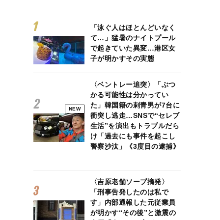
「泳ぐ人はほとんどいなく
て…」猛暑のナイトプール
で起きていた異変…港区女
子が明かすその実態
〈ベントレー追突〉「ぶつ
かる可能性は分かってい
た」韓国籍の刺青男が7台に
NEW
衝突し逃走…SNSで“セレブ
生活”を演出もトラブルだら
け「過去にも事件を起こし
警察沙汰」《3度目の逮捕》
〈吉原老舗ソープ摘発〉
「刑事告発したのは私で
す」内部通報した元従業員
が明かす“その後”と激震の