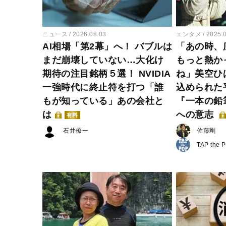
ニュース
2026.08.03
エンタメ
2025.
AI相場「第2幕」へ！ バブルは
「あの時、
まだ崩壊していない…大化け
もっと熱か
期待の注目銘柄５選！ NVIDIA
ね」美空ひ
一強時代に終止符を打つ「誰
込められた
もが知っている」あの会社と
『一本の鉛
は
への意志
有料
石井僚一
佐藤剛
TAP the 