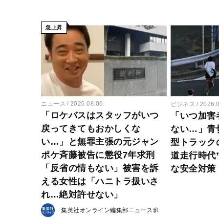
急上昇
ニュース
2026.08.06
ビジネス
2026.
「ロケバスはスタッフがいつ
「いつ加害
戻ってきてもおかしくな
ない…」青
い…」と無罪主張の元ジャン
型トラック
ポケ斉藤被告に懲役7年求刑
道走行時代
「反省の情もない」被害を訴
な安全対策
える女性は「ハニトラ扱いさ
れ…絶対許せない」
集英社オンライン編集部ニュース班