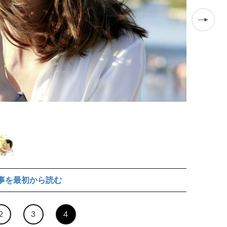
Album/アフロ
事を最初から読む
2
3
4