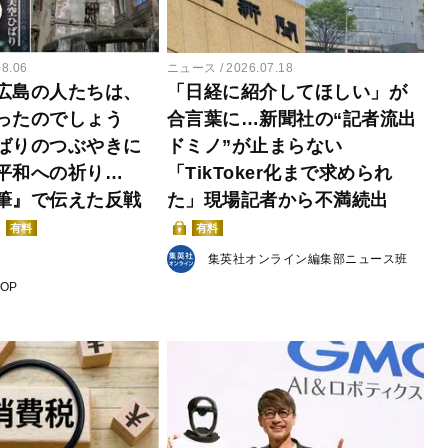
08.06
ニュース
2026.07.18
広島の人たちは、
「日経に紹介してほしい」が
ったのでしょう
合言葉に…新聞社の“記者流出
ばりのつぶやきに
ドミノ”が止まらない
平和への祈り…
「TikToker化まで求められ
筆』で伝えた反戦
た」現場記者から不満続出
有料
有料
集英社オンライン編集部ニュース班
POP