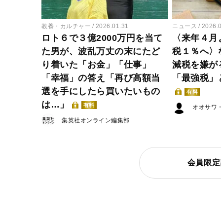
教養・カルチャー
2026.01.31
ニュース
2026.
ロト６で３億2000万円を当て
〈来年４月
た男が、波乱万丈の末にたど
税１％へ〉
り着いた「お金」「仕事」
減税を嫌が
「幸福」の答え「再び高額当
「最強税」
選を手にしたら買いたいもの
有料
は…」
有料
オオサワ
集英社オンライン編集部
会員限定