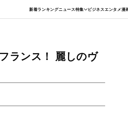
特集一覧を見る
漫画一覧を見る
新着
ランキング
ニュース
特集
ビジネス
エンタメ
漫
養・カルチャー
暮らし
スポーツ
ヘルスケア
美容
グルメ
フランス！ 麗しのヴ