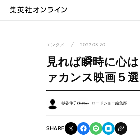
教
2022.08.20
エンタメ
見れば瞬時に心は
ァカンス映画５選
杉谷伸子
ロードショー編集部
SHARE