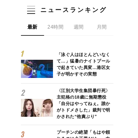
ニュースランキング
最新
24時間
週間
月間
「泳ぐ人はほとんどいなく
て…」猛暑のナイトプール
で起きていた異変…港区女
子が明かすその実態
〈江別大学生集団暴行死〉
主犯格の18歳に無期懲役
「自分はやってねぇ。誰か
がトドメさした」裁判で明
かされた“他責ぶり”
プーチンの絶望「もはや頼