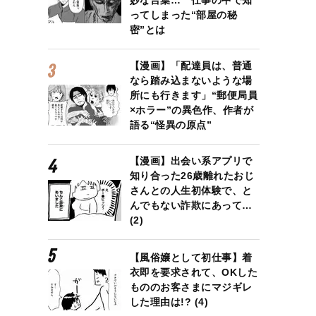
ってしまった“部屋の秘
密”とは
【漫画】「配達員は、普通
なら踏み込まないような場
所にも行きます」“郵便局員
×ホラー”の異色作、作者が
語る“怪異の原点”
【漫画】出会い系アプリで
知り合った26歳離れたおじ
さんとの人生初体験で、と
んでもない詐欺にあって…
(2)
【風俗嬢として初仕事】着
衣即を要求されて、OKした
もののお客さまにマジギレ
した理由は!? (4)