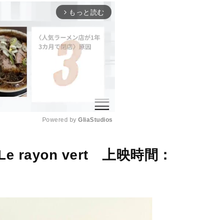
もっと読む
arrow_forward_ios
Powered by 
GliaStudios
M
 rayon vert 上映時間：
u
t
e