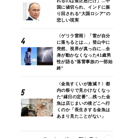
れるのは金正恩だけ」…中
国に値切られ、インドに振
り回される“大国ロシア”の
悲しい現実
〈ゲリラ雷雨〉「雷が自分
に落ちるとは…」登山中に
突然、視界が真っ白に…全
身が動かなくなった41歳男
性が語る“落雷事故の一部始
終”
〈金魚すくいが激減？〉都
内の祭りで見かけなくなっ
た“縁日の定番”…残った金
魚は店じまいの後どこへ行
くのか「長生きする金魚は
あまり見たことがない」