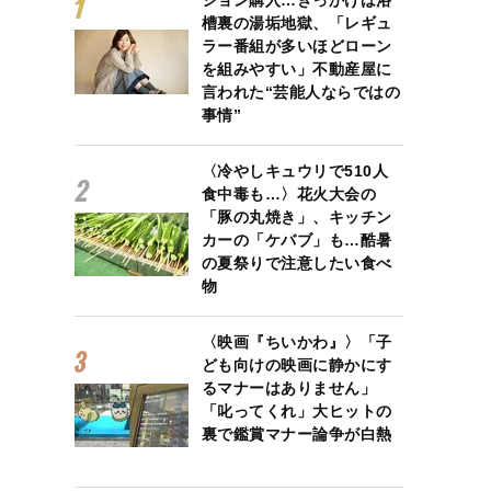
ション購入…きっかけは浴
槽裏の湯垢地獄、「レギュ
ラー番組が多いほどローン
を組みやすい」不動産屋に
言われた“芸能人ならではの
事情”
〈冷やしキュウリで510人
食中毒も…〉花火大会の
「豚の丸焼き」、キッチン
カーの「ケバブ」も…酷暑
の夏祭りで注意したい食べ
物
〈映画『ちいかわ』〉「子
ども向けの映画に静かにす
るマナーはありません」
「叱ってくれ」大ヒットの
裏で鑑賞マナー論争が白熱