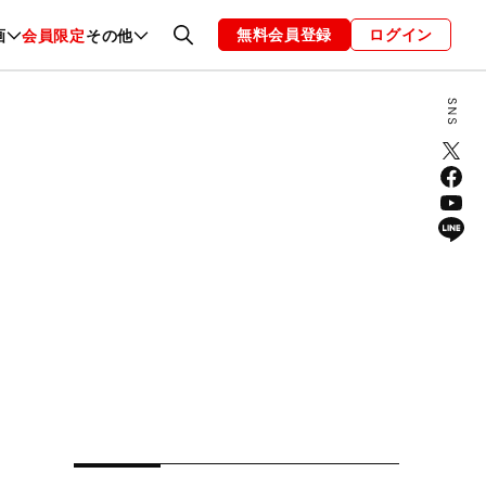
無料会員登録
ログイン
画
会員限定
その他
ファッション
恋愛・結婚
編集部
お知らせ