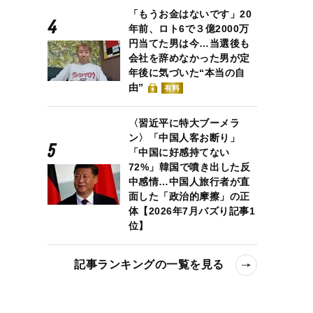
「もうお金はないです」20
年前、ロト6で３億2000万
円当てた男は今…当選後も
会社を辞めなかった男が定
年後に気づいた“本当の自
由”
有料
〈習近平に特大ブーメラ
ン〉「中国人客お断り」
「中国に好感持てない
72%」韓国で噴き出した反
中感情…中国人旅行者が直
面した「政治的摩擦」の正
体【2026年7月バズり記事1
位】
記事ランキングの一覧を見る