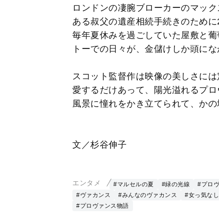
ロンドンの凄腕ブローカーのマック
ある叔父の遺産相続手続きのために
毎年夏休みを過ごしていた屋敷と葡
トーでの日々が、金儲けしか頭にな
スコット監督作は映像の美しさには
愛するだけあって、陽光溢れるプロ
風景に憧れをかき立てられて、かの
文／杉谷伸子
エンタメ
#マルセルの夏
#緑の光線
#プロ
#ヴァカンス
#みんなのヴァカンス
#女っ気なし
#プロヴァンス物語