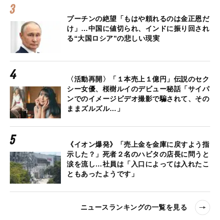
プーチンの絶望「もはや頼れるのは金正恩だ
け」…中国に値切られ、インドに振り回され
る“大国ロシア”の悲しい現実
〈活動再開〉「１本売上１億円」伝説のセク
シー女優、桜樹ルイのデビュー秘話「サイパ
ンでのイメージビデオ撮影で騙されて、その
ままズルズル…」
《イオン爆発》「売上金を金庫に戻すよう指
示した？」死者２名のハビタの店長に問うと
涙を流し…社員は「入口によっては入れたこ
ともあったようです」
ニュースランキングの一覧を見る