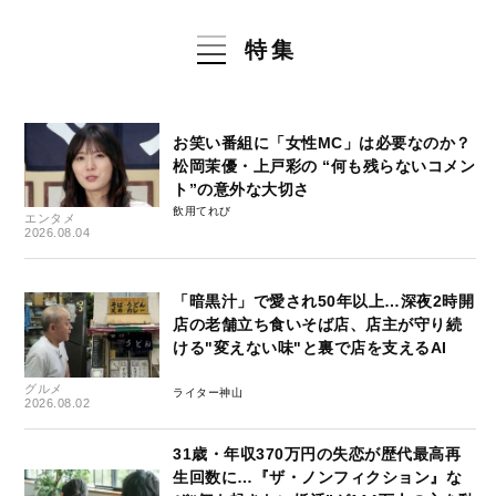
特集
お笑い番組に「女性MC」は必要なのか？
松岡茉優・上戸彩の “何も残らないコメン
ト”の意外な大切さ
飲用てれび
エンタメ
2026.08.04
「暗黒汁」で愛され50年以上…深夜2時開
店の老舗立ち食いそば店、店主が守り続
ける"変えない味"と裏で店を支えるAI
グルメ
ライター神山
2026.08.02
31歳・年収370万円の失恋が歴代最高再
生回数に…『ザ・ノンフィクション』な