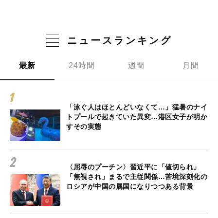
ニュースランキング
最新
24時間
週間
月間
「泳ぐ人はほとんどいなくて…」猛暑のナイ
トプールで起きていた異変…港区女子が明か
すその実態
〈屈辱のプーチン〉習近平に「値切られ」
「無視され」まるで主従関係…苦境深刻化の
ロシアが中国の属国になりつつある背景