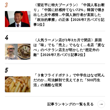
〈習近平に特大ブーメラン〉「中国人客お断
り」「中国に好感持てない72%」韓国で噴き
出した反中感情…中国人旅行者が直面した
「政治的摩擦」の正体【2026年7月バズり記
事1位】
〈人気ラーメン店が1年3カ月で閉店〉原因
は「味」でも「売上」でもなく…名店「渡な
べ」のベテラン店主が明かした“想定外の
敵”【2026年7月バズり記事2位】
「３食フライドポテト」で中学生はなぜ死ん
だのか…司法解剖で見えてきた「500円生
活」の過酷な現実
記事ランキングの一覧を見る