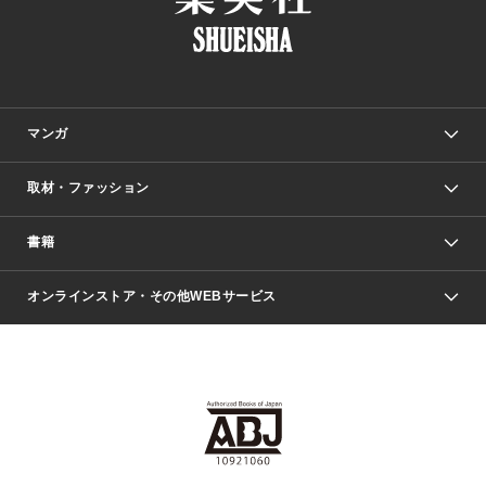
マンガ
取材・ファッション
少年マンガ
週刊少年ジャンプ
書籍
ファッション・美容
青年マンガ
ジャンプSQ.
Seventeen
週刊ヤングジャンプ
オンラインストア・その他WEBサービス
文芸・文庫・総合
芸能・情報・スポーツ
少女マンガ
Vジャンプ
non-no Web
ヤングジャンプ定期購読デジタル
すばる
Myojo
オンラインストア
りぼん
学芸・ノンフィクション・新書
最強ジャンプ
女性マンガ
@BAILA
ヤンジャン＋
小説すばる
週プレNEWS
マーガレット
集英社OTOコンテンツ
集英社 学芸編集部
少年ジャンプ＋
その他WEBサービス
クッキー
ライトノベル・ノベライズ
MAQUIA ONLINE
となりのヤングジャンプ
集英社 文芸ステーション
週プレ グラジャパ！
別冊マーガレット
SHUEISHA MANGA-ART HERITAGE
集英社 ビジネス書
ゼブラック
ココハナ
SHUEISHA ADNAVI
SPUR.JP
集英社Webマガジン Cobalt
グランドジャンプ
web 集英社文庫
キッズ
web Sportiva
マンガMee
ジャンプキャラクターズストア