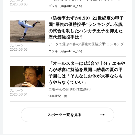
スポーツ
失-」
2026.08.06
ゴジキ（@godziki_55）
〈防御率わずか0.50〉21世紀夏の甲子
園“最強の優勝投手”ランキング…伝説
の試合を制したハンカチ王子を抑えた
歴代最強投手は？
データで選ぶ本書の”最強の優勝投手”ランキング
スポーツ
2026.08.05
ゴジキ（@godziki_55）
「オールスターは1試合で十分」エモや
んが球宴に持論を展開…酷暑の夏の甲
子園には「そんなにお体が大事ならも
うやらなくていい」
エモやんの月刊野球放談#8
スポーツ
2026.08.04
江本孟紀
スポーツ一覧を見る