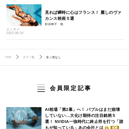
見れば瞬時に心はフランス！ 麗しのヴァ
カンス映画５選
杉谷伸子
エンタメ
2022.08.20
TOP
タグ一覧
女っ気なし
会員限定記事
AI相場「第2幕」へ！ バブルはまだ崩壊
していない…大化け期待の注目銘柄５
選！ NVIDIA一強時代に終止符を打つ「誰
もが知っている」あの会社とは
有料