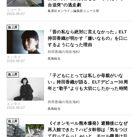
台追突”の逃走劇
ニュース
集英社オンライン編集部ニュース班
2026.08.07
急上昇
「昔の私なら絶対に言えなかった」ELT
持田香織が明かす「嫌いなもの」を口に
するようになった理由
持田香織の現在地#2
エンタメ
黒島暁生
2026.08.07
急上昇
「子どもにとっては私しか母親がいな
い」持田香織が語る、ELTデビュー30周
年と“歌手”よりも大切にしたかった時間
持田香織の現在地#1
エンタメ
2026.08.07
黒島暁生
急上昇
《イオンモール熊本爆発》避難後になぜ
再入館できた？ハビタ幹部は「気をつけ
て行ってらっしゃいと…モール職員は引