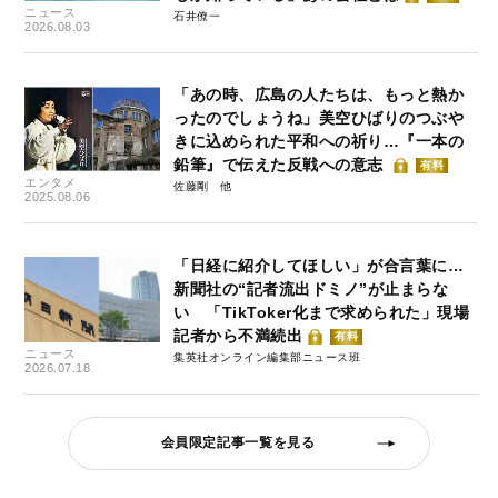
ニュース
石井僚一
2026.08.03
「あの時、広島の人たちは、もっと熱か
ったのでしょうね」美空ひばりのつぶや
きに込められた平和への祈り…『一本の
鉛筆』で伝えた反戦への意志
有料
エンタメ
佐藤剛
2025.08.06
「日経に紹介してほしい」が合言葉に…
新聞社の“記者流出ドミノ”が止まらな
い 「TikToker化まで求められた」現場
記者から不満続出
有料
ニュース
集英社オンライン編集部ニュース班
2026.07.18
会員限定記事一覧を見る