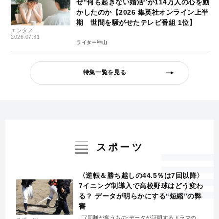
ぜ“何も起きない婚活”が114万人の心を動
かしたのか【2026 集英社オンライン上半
期 世間を騒がせたテレビ番組 1位】
エンタメ
2026.07.31
ライター神山
特集一覧を見る
スポーツ
〈逆転＆勝ち越しの44.5％は7回以降〉
7イニング制導入で高校野球はどう変わ
る？ データが明らかにする“短縮”の弊
害
「7回制が奪うもの-データが証明するドラマの消