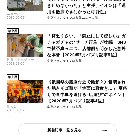
き止めなかった」と主張、イオンは「運
用を徹底できなかった可能性」
ニュース
2026.08.07
集英社オンライン編集部ニュース班
急上昇
「貧乏くさい」「禁止にしてほしい」ガ
チャガチャの“サーチ行為”が物議 SNS
で賛否真っ二つ、店舗側が明かした意外
な本音【2026年7月バズり記事5位】
教養・カルチャー
集英社オンライン編集部
2026.08.07
急上昇
《祇園祭の露店付近で撮影？》包装され
た焼きそば麺が「地面に直置き…」 夏祭
りで食中毒を避ける“店選び”のポイント
【2026年7月バズり記事4位】
暮らし
集英社オンライン編集部
2026.08.07
新着記事一覧を見る