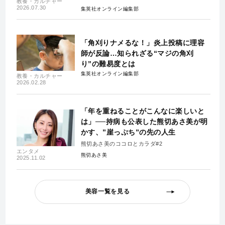
教養・カルチャー
2026.07.30
集英社オンライン編集部
「角刈りナメるな！」炎上投稿に理容
師が反論…知られざる“マジの角刈
り”の難易度とは
集英社オンライン編集部
教養・カルチャー
2026.02.28
「年を重ねることがこんなに楽しいと
は」──持病も公表した熊切あさ美が明
かす、”崖っぷち”の先の人生
熊切あさ美のココロとカラダ#2
エンタメ
熊切あさ美
2025.11.02
美容一覧を見る