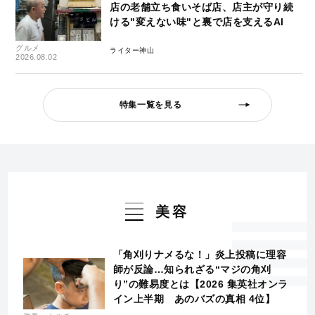
店の老舗立ち食いそば店、店主が守り続
ける"変えない味"と裏で店を支えるAI
グルメ
ライター神山
2026.08.02
特集一覧を見る
美容
「角刈りナメるな！」炎上投稿に理容
師が反論…知られざる“マジの角刈
り”の難易度とは【2026 集英社オンラ
イン上半期 あのバズの真相 4位】