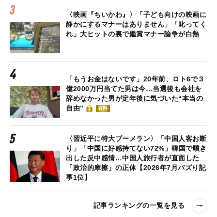
〈映画『ちいかわ』〉「子ども向けの映画に
静かにするマナーはありません」「叱ってく
れ」大ヒットの裏で鑑賞マナー論争が白熱
「もうお金はないです」20年前、ロト6で３
億2000万円当てた男は今…当選後も会社を
辞めなかった男が定年後に気づいた“本当の
自由”
有料
〈習近平に特大ブーメラン〉「中国人客お断
り」「中国に好感持てない72%」韓国で噴き
出した反中感情…中国人旅行者が直面した
「政治的摩擦」の正体【2026年7月バズり記
事1位】
記事ランキングの一覧を見る