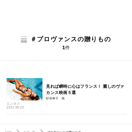
＃プロヴァンスの贈りもの
1
件
見れば瞬時に心はフランス！ 麗しのヴァ
カンス映画５選
杉谷伸子
エンタメ
2022.08.20