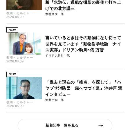
版『水滸伝』過酷な撮影の裏側と打ち上
げでの北方謙三
教養・カルチャー
木村達成
2026.08.09
NEW
書いているときはその動物になり切って
世界を見ています『動物哲学物語 ナイ
ス実存』ドリアン助川×俵 万智
ドリアン助川
教養・カルチャー
2026.08.09
NEW
「過去と現在の「接点」を探して」『ハ
ヤブサ消防団 森へつづく道』池井戸 潤
インタビュー
池井戸潤
教養・カルチャー
2026.08.09
新着記事一覧を見る