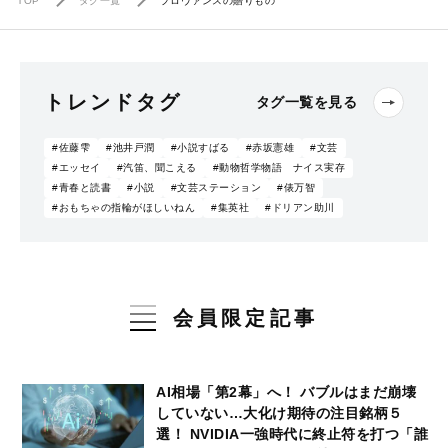
TOP
タグ一覧
プロヴァンスの贈りもの
トレンドタグ
タグ一覧を見る
#佐藤雫
#池井戸潤
#小説すばる
#赤坂憲雄
#文芸
#エッセイ
#汽笛、聞こえる
#動物哲学物語 ナイス実存
#青春と読書
#小説
#文芸ステーション
#俵万智
#おもちゃの指輪がほしいねん
#集英社
#ドリアン助川
会員限定記事
AI相場「第2幕」へ！ バブルはまだ崩壊
していない…大化け期待の注目銘柄５
選！ NVIDIA一強時代に終止符を打つ「誰