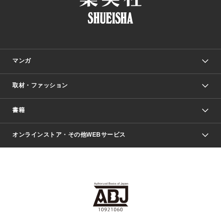
マンガ
取材・ファッション
少年マンガ
週刊少年ジャンプ
書籍
ファッション・美容
青年マンガ
ジャンプSQ.
Seventeen
週刊ヤングジャンプ
オンラインストア・その他WEBサービス
文芸・文庫・総合
芸能・情報・スポーツ
少女マンガ
Vジャンプ
non-no Web
ヤングジャンプ定期購読デジタル
すばる
Myojo
オンラインストア
りぼん
学芸・ノンフィクション・新書
最強ジャンプ
女性マンガ
@BAILA
ヤンジャン＋
小説すばる
週プレNEWS
マーガレット
集英社OTOコンテンツ
集英社 学芸編集部
少年ジャンプ＋
その他WEBサービス
クッキー
ライトノベル・ノベライズ
MAQUIA ONLINE
となりのヤングジャンプ
集英社 文芸ステーション
週プレ グラジャパ！
別冊マーガレット
SHUEISHA MANGA-ART HERITAGE
集英社 ビジネス書
ゼブラック
ココハナ
SHUEISHA ADNAVI
SPUR.JP
集英社Webマガジン Cobalt
グランドジャンプ
web 集英社文庫
キッズ
web Sportiva
マンガMee
ジャンプキャラクターズストア