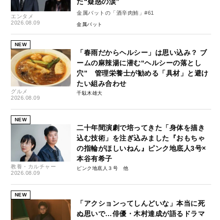
た“疑惑の涙”
金属バットの「酒辛肉鮪」#61
エンタメ
2026.08.09
金属バット
NEW
「春雨だからヘルシー」は思い込み？ ブ
ームの麻辣湯に潜む“ヘルシーの落とし
穴” 管理栄養士が勧める「具材」と避け
たい組み合わせ
グルメ
千駄木雄大
2026.08.09
NEW
二十年間演劇で培ってきた「身体を描き
込む技術」を注ぎ込みました『おもちゃ
の指輪がほしいねん』ピンク地底人3号×
本谷有希子
教養・カルチャー
ピンク地底人３号
2026.08.09
NEW
「アクションってしんどいな」本当に死
ぬ思いで…俳優・木村達成が語るドラマ