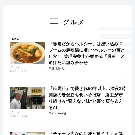
グルメ
NEW
「春雨だからヘルシー」は思い込み？
ブームの麻辣湯に潜む“ヘルシーの落と
し穴” 管理栄養士が勧める「具材」と
避けたい組み合わせ
グルメ
千駄木雄大
2026.08.09
「暗黒汁」で愛され50年以上…深夜2時
開店の老舗立ち食いそば店、店主が守
り続ける"変えない味"と裏で店を支え
るAI
グルメ
ライター神山
2026.08.02
「チェーン店なのに味が違う？」人気