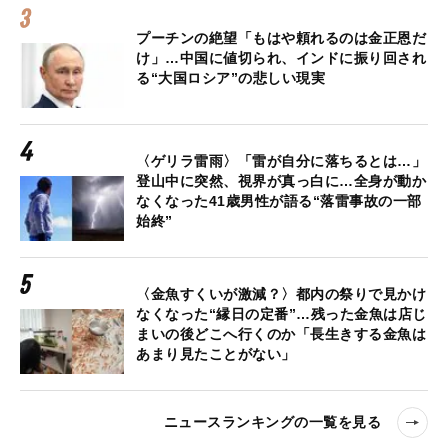
プーチンの絶望「もはや頼れるのは金正恩だ
け」…中国に値切られ、インドに振り回され
る“大国ロシア”の悲しい現実
〈ゲリラ雷雨〉「雷が自分に落ちるとは…」
登山中に突然、視界が真っ白に…全身が動か
なくなった41歳男性が語る“落雷事故の一部
始終”
〈金魚すくいが激減？〉都内の祭りで見かけ
なくなった“縁日の定番”…残った金魚は店じ
まいの後どこへ行くのか「長生きする金魚は
あまり見たことがない」
ニュースランキングの一覧を見る