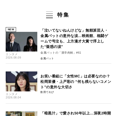
特集
NEW
「泣いてないねんけどな」無頼派芸人・
金属バットの意外な涙…映画館、格闘ゲ
ームで号泣も、上方漫才大賞で浮上し
た“疑惑の涙”
金属バットの「酒辛肉鮪」#61
エンタメ
2026.08.09
金属バット
お笑い番組に「女性MC」は必要なのか？
松岡茉優・上戸彩の “何も残らないコメン
ト”の意外な大切さ
飲用てれび
エンタメ
2026.08.04
「暗黒汁」で愛され50年以上…深夜2時開