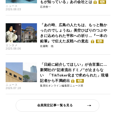
もが知っている」あの会社とは
有料
ニュース
石井僚一
2026.08.03
「あの時、広島の人たちは、もっと熱か
ったのでしょうね」美空ひばりのつぶや
きに込められた平和への祈り…『一本の
鉛筆』で伝えた反戦への意志
有料
エンタメ
佐藤剛
2025.08.06
「日経に紹介してほしい」が合言葉に…
新聞社の“記者流出ドミノ”が止まらな
い 「TikToker化まで求められた」現場
記者から不満続出
有料
ニュース
集英社オンライン編集部ニュース班
2026.07.18
会員限定記事一覧を見る