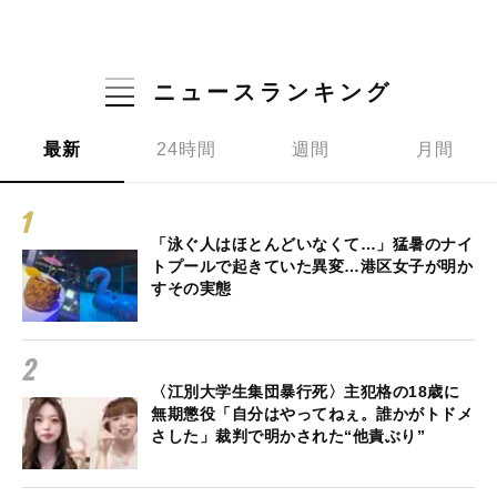
ニュースランキング
最新
24時間
週間
月間
「泳ぐ人はほとんどいなくて…」猛暑のナイ
トプールで起きていた異変…港区女子が明か
すその実態
〈江別大学生集団暴行死〉主犯格の18歳に
無期懲役「自分はやってねぇ。誰かがトドメ
さした」裁判で明かされた“他責ぶり”