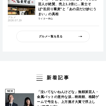
芸人が絶賛、売上1.2倍に…富士そ
ば“乱切り蕎麦”と「あの店だけ妙にう
まい」の真相
グルメ
ライター神山
2026.07.29
グルメ一覧を見る
新着記事
NEW
「泣いてないねんけどな」無頼派芸人・
金属バットの意外な涙…映画館、格闘ゲ
ームで号泣も、上方漫才大賞で浮上し