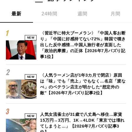
最新
24時間
週間
月間
〈習近平に特大ブーメラン〉「中国人客お断
NEW
り」「中国に好感持てない72%」韓国で噴き
出した反中感情…中国人旅行者が直面した
「政治的摩擦」の正体【2026年7月バズり記
事1位】
〈人気ラーメン店が1年3カ月で閉店〉原因
NEW
は「味」でも「売上」でもなく…名店「渡な
べ」のベテラン店主が明かした“想定外の
敵”【2026年7月バズり記事2位】
人気女流雀士が31歳で八丈島へ移住…家賃
NEW
15万円→3万円、1K→4LDK「東京では壊れ
てしまうと…」【2026年7月バズり記事3