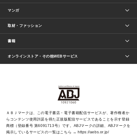
マンガ
取材・ファッション
少年マンガ
週刊少年ジャンプ
書籍
ファッション・美容
青年マンガ
ジャンプSQ.
Seventeen
週刊ヤングジャンプ
オンラインストア・その他WEBサービス
文芸・文庫・総合
芸能・情報・スポーツ
少女マンガ
Vジャンプ
non-no Web
ヤングジャンプ定期購読デジタル
すばる
Myojo
オンラインストア
りぼん
学芸・ノンフィクション・新書
最強ジャンプ
女性マンガ
@BAILA
ヤンジャン＋
小説すばる
週プレNEWS
マーガレット
集英社OTOコンテンツ
集英社 学芸編集部
少年ジャンプ＋
その他WEBサービス
クッキー
ライトノベル・ノベライズ
MAQUIA ONLINE
となりのヤングジャンプ
集英社 文芸ステーション
週プレ グラジャパ！
別冊マーガレット
SHUEISHA MANGA-ART HERITAGE
集英社 ビジネス書
ゼブラック
ココハナ
SHUEISHA ADNAVI
SPUR.JP
集英社Webマガジン Cobalt
グランドジャンプ
web 集英社文庫
キッズ
web Sportiva
マンガMee
ジャンプキャラクターズストア
集英社新書
ジャンプルーキー！
月刊オフィスユー
ＡＢＪマークは、この電子書店・電子書籍配信サービスが、著作権者か
EDITOR'S LAB
LEE
集英社オレンジ文庫
ウルトラジャンプ
青春と読書
パラスポ＋！
らコンテンツ使用許諾を得た正規版配信サービスであることを示す登録
集英社みらい文庫
リマコミ＋
HAPPY PLUS STORE
集英社新書プラス
ジャンプTOON
商標（登録番号 第6091713号）です。ABJマークの詳細、ABJマークを
Marisol
シフォン文庫
アジア人物史
S-KIDS.LAND
マンガMeets
掲示しているサービスの一覧はこちら →
https://aebs.or.jp/
shueisha vox
よみタイ
S-MANGA