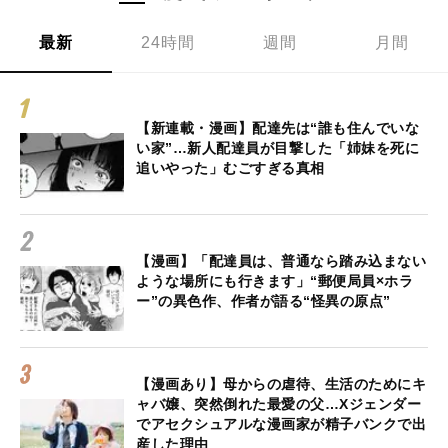
最新
24時間
週間
月間
【新連載・漫画】配達先は“誰も住んでいな
い家”…新人配達員が目撃した「姉妹を死に
追いやった」むごすぎる真相
【漫画】「配達員は、普通なら踏み込まない
ような場所にも行きます」“郵便局員×ホラ
ー”の異色作、作者が語る“怪異の原点”
【漫画あり】母からの虐待、生活のためにキ
ャバ嬢、突然倒れた最愛の父…Xジェンダー
でアセクシュアルな漫画家が精子バンクで出
産した理由