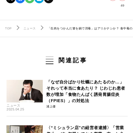
49
TOP
ニュース
「生肉をつかんだ箸を鍋で消毒」はアリかナシか？ 食中毒の
関連記事
「なぜ自分ばかり牡蠣にあたるのか…」
それって本当に食あたり？ じわじわ患者
数が増加「食物たんぱく誘発胃腸症炎
（FPIES）」の対処法
ニュース
浦上優
2025.04.25
〈“ミシュラン店”の経営者逮捕〉「営業