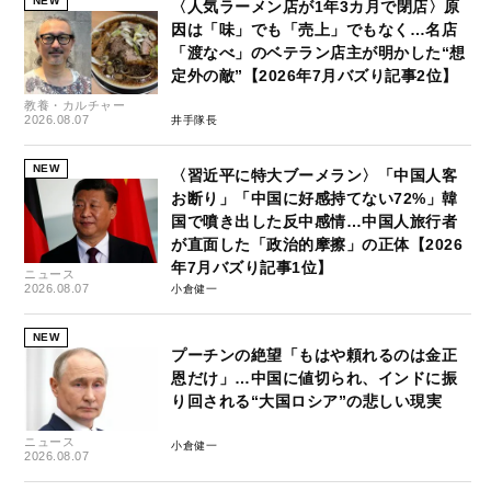
NEW
〈人気ラーメン店が1年3カ月で閉店〉原
因は「味」でも「売上」でもなく…名店
「渡なべ」のベテラン店主が明かした“想
定外の敵”【2026年7月バズり記事2位】
教養・カルチャー
2026.08.07
井手隊長
NEW
〈習近平に特大ブーメラン〉「中国人客
お断り」「中国に好感持てない72%」韓
国で噴き出した反中感情…中国人旅行者
が直面した「政治的摩擦」の正体【2026
年7月バズり記事1位】
ニュース
2026.08.07
小倉健一
NEW
プーチンの絶望「もはや頼れるのは金正
恩だけ」…中国に値切られ、インドに振
り回される“大国ロシア”の悲しい現実
ニュース
小倉健一
2026.08.07