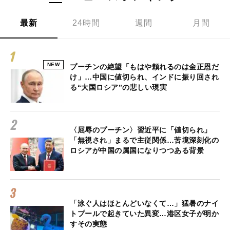
最新
24時間
週間
月間
NEW
プーチンの絶望「もはや頼れるのは金正恩だ
け」…中国に値切られ、インドに振り回され
る“大国ロシア”の悲しい現実
〈屈辱のプーチン〉習近平に「値切られ」
「無視され」まるで主従関係…苦境深刻化の
ロシアが中国の属国になりつつある背景
「泳ぐ人はほとんどいなくて…」猛暑のナイ
トプールで起きていた異変…港区女子が明か
すその実態