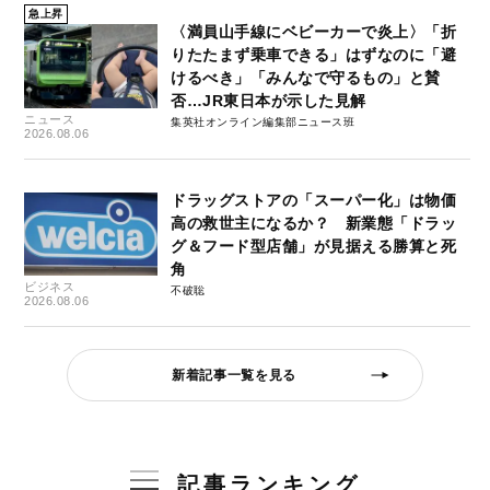
急上昇
〈満員山手線にベビーカーで炎上〉「折
りたたまず乗車できる」はずなのに「避
けるべき」「みんなで守るもの」と賛
否…JR東日本が示した見解
ニュース
集英社オンライン編集部ニュース班
2026.08.06
ドラッグストアの「スーパー化」は物価
高の救世主になるか？ 新業態「ドラッ
グ＆フード型店舗」が見据える勝算と死
角
ビジネス
不破聡
2026.08.06
新着記事一覧を見る
記事ランキング