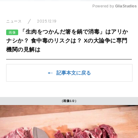
Powered by 
GliaStudios
Mute
2025.12.19
ニュース
「生肉をつかんだ箸を鍋で消毒」はアリか
画像
ナシか？ 食中毒のリスクは？ Xの大論争に専門
機関の見解は
記事本文に戻る
（画像1/2）