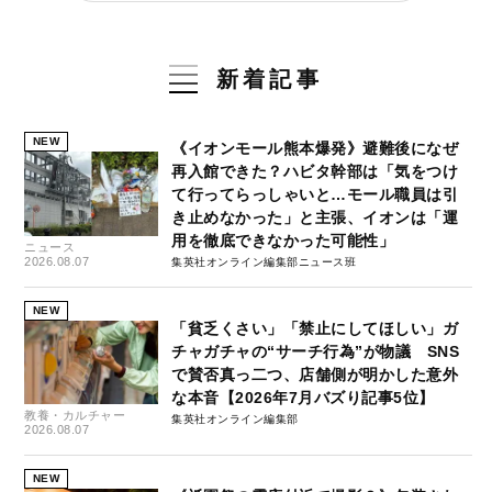
新着記事
NEW
《イオンモール熊本爆発》避難後になぜ
再入館できた？ハビタ幹部は「気をつけ
て行ってらっしゃいと…モール職員は引
き止めなかった」と主張、イオンは「運
用を徹底できなかった可能性」
ニュース
2026.08.07
集英社オンライン編集部ニュース班
NEW
「貧乏くさい」「禁止にしてほしい」ガ
チャガチャの“サーチ行為”が物議 SNS
で賛否真っ二つ、店舗側が明かした意外
な本音【2026年7月バズり記事5位】
教養・カルチャー
集英社オンライン編集部
2026.08.07
NEW