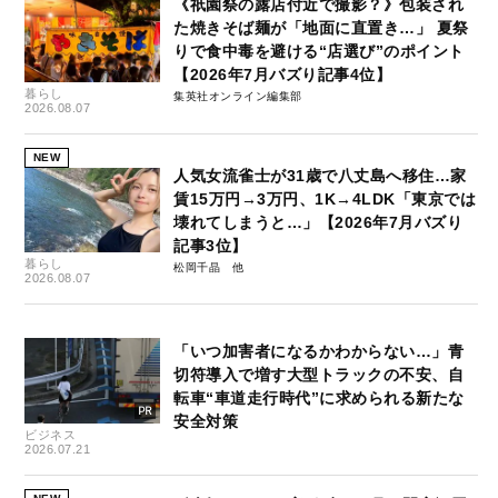
《祇園祭の露店付近で撮影？》包装され
た焼きそば麺が「地面に直置き…」 夏祭
りで食中毒を避ける“店選び”のポイント
【2026年7月バズり記事4位】
暮らし
集英社オンライン編集部
2026.08.07
NEW
人気女流雀士が31歳で八丈島へ移住…家
賃15万円→3万円、1K→4LDK「東京では
壊れてしまうと…」【2026年7月バズり
記事3位】
暮らし
松岡千晶
2026.08.07
「いつ加害者になるかわからない…」青
切符導入で増す大型トラックの不安、自
転車“車道走行時代”に求められる新たな
安全対策
ビジネス
2026.07.21