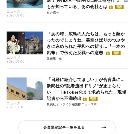
選！ NVIDIA一強時代に終止符を打つ「誰
もが知っている」あの会社とは
有料
ニュース
石井僚一
2026.08.03
「あの時、広島の人たちは、もっと熱か
ったのでしょうね」美空ひばりのつぶや
きに込められた平和への祈り…『一本の
鉛筆』で伝えた反戦への意志
有料
エンタメ
佐藤剛
2025.08.06
「日経に紹介してほしい」が合言葉に…
新聞社の“記者流出ドミノ”が止まらな
い 「TikToker化まで求められた」現場
記者から不満続出
有料
ニュース
集英社オンライン編集部ニュース班
2026.07.18
会員限定記事一覧を見る