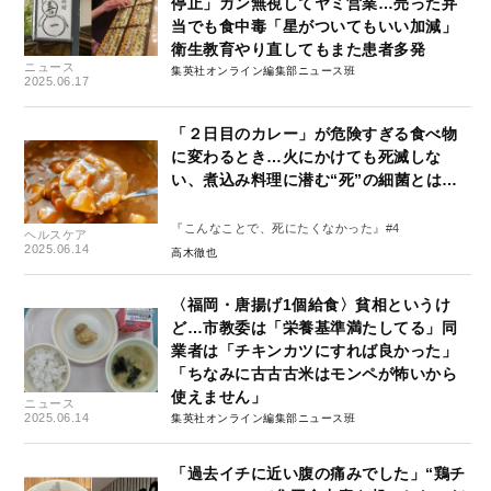
停止」ガン無視してヤミ営業…売った弁
当でも食中毒「星がついてもいい加減」
衛生教育やり直してもまた患者多発
ニュース
集英社オンライン編集部ニュース班
2025.06.17
「２日目のカレー」が危険すぎる食べ物
に変わるとき…火にかけても死滅しな
い、煮込み料理に潜む“死”の細菌とは…
『こんなことで、死にたくなかった』#4
ヘルスケア
2025.06.14
高木徹也
〈福岡・唐揚げ1個給食〉貧相というけ
ど…市教委は「栄養基準満たしてる」同
業者は「チキンカツにすれば良かった」
「ちなみに古古古米はモンペが怖いから
使えません」
ニュース
2025.06.14
集英社オンライン編集部ニュース班
「過去イチに近い腹の痛みでした」“鶏チ