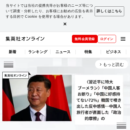
当サイトでは当社の提携先等がお客様のニーズ等につ
いて調査・分析したり、お客様にお勧めの広告を表示
詳しくはこちら
する目的で Cookie を使用する場合があります。
×
無料会員登録
ログイン
新着
ランキング
ニュース
特集
ビジネス
もっと読む
arrow_forward_ios