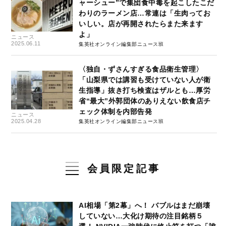
ャーシュー”で集団食中毒を起こしたこだ
わりのラーメン店…常連は「生肉ってお
いしい。店が再開されたらまた来ます
よ」
ニュース
2025.06.11
集英社オンライン編集部ニュース班
〈独自・ずさんすぎる食品衛生管理〉
「山梨県では講習も受けていない人が衛
生指導」抜き打ち検査はザルとも…厚労
省“最大”外郭団体のありえない飲食店チ
ェック体制を内部告発
ニュース
2025.04.28
集英社オンライン編集部ニュース班
会員限定記事
AI相場「第2幕」へ！ バブルはまだ崩壊
していない…大化け期待の注目銘柄５