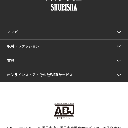
マンガ
取材・ファッション
少年マンガ
週刊少年ジャンプ
書籍
ファッション・美容
青年マンガ
ジャンプSQ.
Seventeen
週刊ヤングジャンプ
オンラインストア・その他WEBサービス
文芸・文庫・総合
芸能・情報・スポーツ
少女マンガ
Vジャンプ
non-no Web
ヤングジャンプ定期購読デジタル
すばる
Myojo
オンラインストア
りぼん
学芸・ノンフィクション・新書
最強ジャンプ
女性マンガ
@BAILA
ヤンジャン＋
小説すばる
週プレNEWS
マーガレット
集英社OTOコンテンツ
集英社 学芸編集部
少年ジャンプ＋
その他WEBサービス
クッキー
ライトノベル・ノベライズ
MAQUIA ONLINE
となりのヤングジャンプ
集英社 文芸ステーション
週プレ グラジャパ！
別冊マーガレット
SHUEISHA MANGA-ART HERITAGE
集英社 ビジネス書
ゼブラック
ココハナ
SHUEISHA ADNAVI
SPUR.JP
集英社Webマガジン Cobalt
グランドジャンプ
web 集英社文庫
キッズ
web Sportiva
マンガMee
ジャンプキャラクターズストア
集英社新書
ジャンプルーキー！
月刊オフィスユー
ＡＢＪマークは、この電子書店・電子書籍配信サービスが、著作権者か