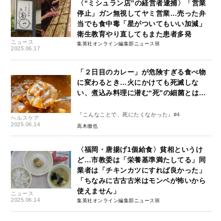
〈“ミシュラン店”の経営者逮捕〉「営業
停止」ガン無視してヤミ営業…売った弁
当でも食中毒「星がついてもいい加減」
衛生教育やり直してもまた患者多発
ニュース
集英社オンライン編集部ニュース班
2025.06.17
「２日目のカレー」が危険すぎる食べ物
に変わるとき…火にかけても死滅しな
い、煮込み料理に潜む“死”の細菌とは…
『こんなことで、死にたくなかった』#4
ヘルスケア
2025.06.14
高木徹也
〈福岡・唐揚げ1個給食〉貧相というけ
ど…市教委は「栄養基準満たしてる」同
業者は「チキンカツにすれば良かった」
「ちなみに古古古米はモンペが怖いから
使えません」
ニュース
2025.06.14
集英社オンライン編集部ニュース班