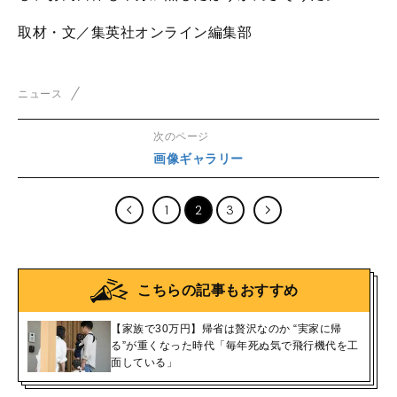
取材・文／集英社オンライン編集部
ニュース
次のページ
画像ギャラリー
1
2
3
こちらの記事もおすすめ
【家族で30万円】帰省は贅沢なのか “実家に帰
る”が重くなった時代「毎年死ぬ気で飛行機代を工
面している」