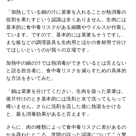
「加熱している鍋の汁に菜箸を入れることが熱消毒の
役割を果たすという認識は全くありません。生肉には
基本的に食中毒リスクがある細菌やウイルスが付着し
ています。ですので、基本的には菜箸もそうですし、
まな板などの調理器具も生肉用とほかの食材用で分け
てほしいというのが我々の立場です」
加熱中の鍋の汁では熱消毒ができているとは言えない
と語る担当者に、食中毒リスクを減らすための具体的
な方法をきいてみた。
「鍋は菜箸を分けてください。生肉を扱った菜箸は、
後片付けのとき基本的には洗剤と水で洗ってもらって
構いません。さらに洗剤を流した後に熱湯をかける
と、最も消毒効果があると言えます」
さらに、肉の種類によって食中毒リスクに差があるの
かを尋ねたところ、世間の誤った認識についてこう警