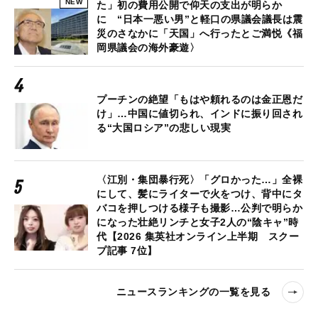
NEW
た」初の費用公開で仰天の支出が明らか
に “日本一悪い男”と軽口の県議会議長は震
災のさなかに「天国」へ行ったとご満悦《福
岡県議会の海外豪遊〉
プーチンの絶望「もはや頼れるのは金正恩だ
け」…中国に値切られ、インドに振り回され
る“大国ロシア”の悲しい現実
〈江別・集団暴行死〉「グロかった…」全裸
にして、髪にライターで火をつけ、背中にタ
バコを押しつける様子も撮影…公判で明らか
になった壮絶リンチと女子2人の“陰キャ”時
代【2026 集英社オンライン上半期 スクー
プ記事 7位】
ニュースランキングの一覧を見る