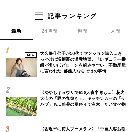
記事ランキング
最新
24時間
週間
月間
大久保佳代子が50代でマンション購入…き
NEW
っかけは浴槽裏の湯垢地獄、「レギュラー番
組が多いほどローンを組みやすい」不動産屋
に言われた“芸能人ならではの事情”
〈冷やしキュウリで510人食中毒も…〉花火
大会の「豚の丸焼き」、キッチンカーの「ケ
バブ」も…酷暑の夏祭りで注意したい食べ物
〈習近平に特大ブーメラン〉「中国人客お断