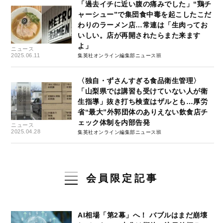
「過去イチに近い腹の痛みでした」“鶏チ
ャーシュー”で集団食中毒を起こしたこだ
わりのラーメン店…常連は「生肉ってお
いしい。店が再開されたらまた来ます
よ」
ニュース
2025.06.11
集英社オンライン編集部ニュース班
〈独自・ずさんすぎる食品衛生管理〉
「山梨県では講習も受けていない人が衛
生指導」抜き打ち検査はザルとも…厚労
省“最大”外郭団体のありえない飲食店チ
ェック体制を内部告発
ニュース
2025.04.28
集英社オンライン編集部ニュース班
会員限定記事
AI相場「第2幕」へ！ バブルはまだ崩壊