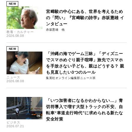
NEW
宮﨑駿の中心にある、世界を考えるため
の「問い」『宮﨑駿の詩学』赤坂憲雄 イ
ンタビュー
赤坂憲雄
教養・カルチャー
2026.08.08
NEW
「沖縄の海でゲーム三昧」「ディズニー
でスマホめぐり親子喧嘩」旅先でスマホ
を手放さない子ども、親はどうする？ 親
も見直したい3つのルール
ニュース
集英社オンライン編集部ニュース班
2026.08.08
「いつ加害者になるかわからない…」青
切符導入で増す大型トラックの不安、自
転車“車道走行時代”に求められる新たな
安全対策
ビジネス
2026.07.21