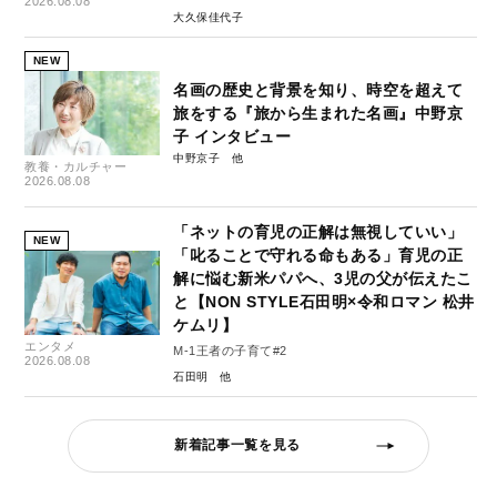
2026.08.08
大久保佳代子
NEW
名画の歴史と背景を知り、時空を超えて
旅をする『旅から生まれた名画』中野京
子 インタビュー
中野京子
教養・カルチャー
2026.08.08
「ネットの育児の正解は無視していい」
NEW
「叱ることで守れる命もある」育児の正
解に悩む新米パパへ、3児の父が伝えたこ
と【NON STYLE石田明×令和ロマン 松井
ケムリ】
エンタメ
M-1王者の子育て#2
2026.08.08
石田明
新着記事一覧を見る