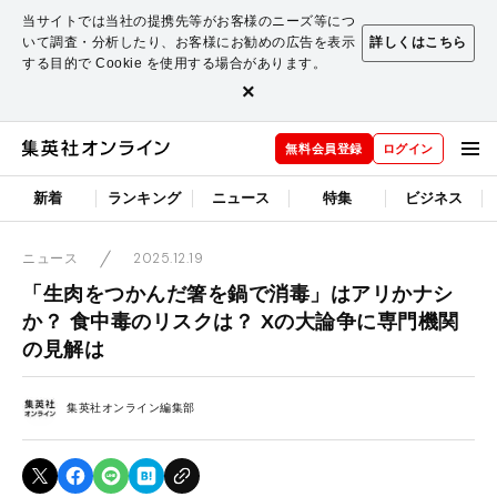
当サイトでは当社の提携先等がお客様のニーズ等につ
いて調査・分析したり、お客様にお勧めの広告を表示
詳しくはこちら
する目的で Cookie を使用する場合があります。
×
無料会員登録
ログイン
新着
ランキング
ニュース
特集
ビジネス
2025.12.19
ニュース
「生肉をつかんだ箸を鍋で消毒」はアリかナシ
か？ 食中毒のリスクは？ Xの大論争に専門機関
の見解は
集英社オンライン編集部