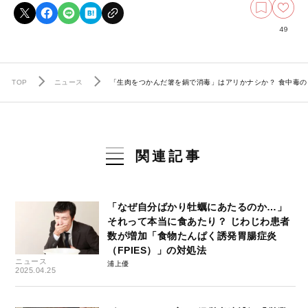
49
TOP
ニュース
「生肉をつかんだ箸を鍋で消毒」はアリかナシか？ 食中毒の
関連記事
「なぜ自分ばかり牡蠣にあたるのか…」
それって本当に食あたり？ じわじわ患者
数が増加「食物たんぱく誘発胃腸症炎
（FPIES）」の対処法
ニュース
浦上優
2025.04.25