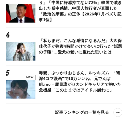
り」「中国に好感持てない72%」韓国で噴き
出した反中感情…中国人旅行者が直面した
「政治的摩擦」の正体【2026年7月バズり記
事1位】
「私もまだ、こんな感情になるんだ」大久保
佳代子が往復4時間かけて会いに行った“話題
の子猿”…愛犬の老いに重ねた思いとは
毒親、ぶつかりおじさん、ルッキズム…“闇
NEW
深4コマ漫画”で10万いいね、元でんぱ
組.inc・鹿目凛がセカンドキャリアで抱いた
危機感「このままではアイドル崩れに」
記事ランキングの一覧を見る