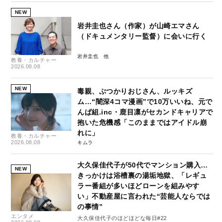
NEW
岩井圭也さん（作家）が山崎エマさん
（ドキュメンタリー監督）に会いに行く
岩井圭也
教養・カルチャー
2026.08.08
NEW
毒親、ぶつかりおじさん、ルッキズ
ム…“闇深4コマ漫画”で10万いいね、元で
んぱ組.inc・鹿目凛がセカンドキャリアで
抱いた危機感「このままではアイドル崩
れに」
教養・カルチャー
2026.08.08
キムラ
大久保佳代子が50代でマンション購入…
NEW
きっかけは浴槽裏の湯垢地獄、「レギュ
ラー番組が多いほどローンを組みやす
い」不動産屋に言われた“芸能人ならでは
の事情”
エンタメ
大久保佳代子のほどほどな毎日#22