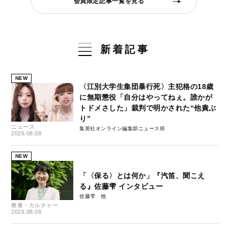
会員限定記事一覧を見る
新着記事
NEW
〈江別大学生集団暴行死〉主犯格の18歳
に無期懲役「自分はやってねぇ。誰かが
トドメさした」裁判で明かされた“他責ぶ
り”
ニュース
集英社オンライン編集部ニュース班
2026.08.08
NEW
「〈保る〉とは何か」『汽笛、聞こえ
る』佐藤雫 インタビュー
佐藤雫
教養・カルチャー
2026.08.08