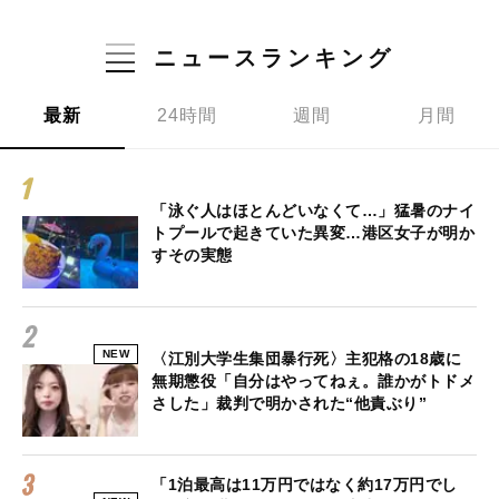
ニュースランキング
最新
24時間
週間
月間
「泳ぐ人はほとんどいなくて…」猛暑のナイ
トプールで起きていた異変…港区女子が明か
すその実態
NEW
〈江別大学生集団暴行死〉主犯格の18歳に
無期懲役「自分はやってねぇ。誰かがトドメ
さした」裁判で明かされた“他責ぶり”
「1泊最高は11万円ではなく約17万円でし