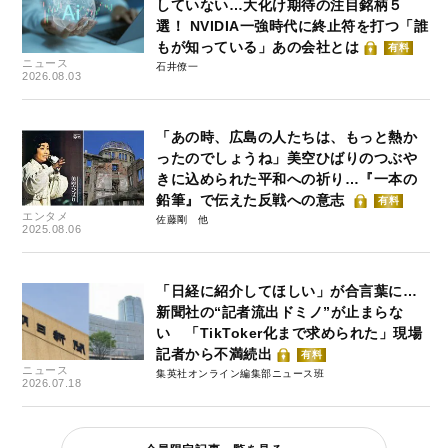
していない…大化け期待の注目銘柄５
選！ NVIDIA一強時代に終止符を打つ「誰
もが知っている」あの会社とは
有料
ニュース
石井僚一
2026.08.03
「あの時、広島の人たちは、もっと熱か
ったのでしょうね」美空ひばりのつぶや
きに込められた平和への祈り…『一本の
鉛筆』で伝えた反戦への意志
有料
エンタメ
佐藤剛
2025.08.06
「日経に紹介してほしい」が合言葉に…
新聞社の“記者流出ドミノ”が止まらな
い 「TikToker化まで求められた」現場
記者から不満続出
有料
ニュース
集英社オンライン編集部ニュース班
2026.07.18