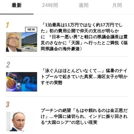
最新
24時間
週間
月間
「1泊最高は11万円ではなく約17万円でし
NEW
た」初の費用公開で仰天の支出が明らか
に “日本一悪い男”と軽口の県議会議長は震
災のさなかに「天国」へ行ったとご満悦《福
岡県議会の海外豪遊〉
「泳ぐ人はほとんどいなくて…」猛暑のナイ
トプールで起きていた異変…港区女子が明か
すその実態
プーチンの絶望「もはや頼れるのは金正恩だ
け」…中国に値切られ、インドに振り回され
る“大国ロシア”の悲しい現実