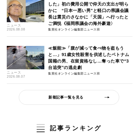
した」初の費用公開で仰天の支出が明ら
かに “日本一悪い男”と軽口の県議会議
長は震災のさなかに「天国」へ行ったと
ご満悦《福岡県議会の海外豪遊〉
ニュース
2026.08.08
集英社オンライン編集部ニュース班
≪飯能≫「腹が減って食べ物を盗もう
と…」91歳女性殺害を供述したベトナム
国籍の男、在留資格なし…奪った車で“3
台追突”の逃走劇
ニュース
集英社オンライン編集部ニュース班
2026.08.07
新着記事一覧を見る
記事ランキング