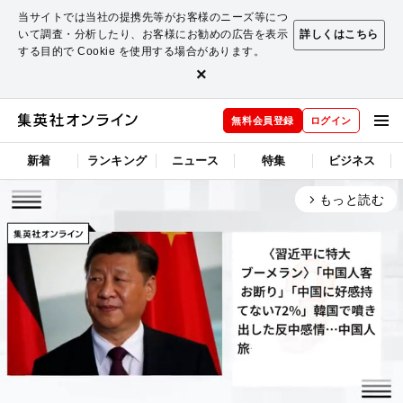
当サイトでは当社の提携先等がお客様のニーズ等につ
いて調査・分析したり、お客様にお勧めの広告を表示
詳しくはこちら
する目的で Cookie を使用する場合があります。
×
無料会員登録
ログイン
新着
ランキング
ニュース
特集
ビジネス
もっと読む
arrow_forward_ios