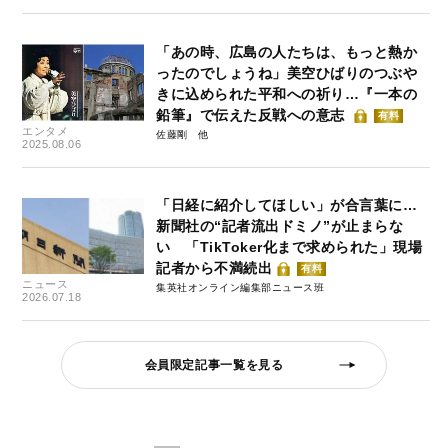
「あの時、広島の人たちは、もっと熱か
ったのでしょうね」美空ひばりのつぶや
きに込められた平和への祈り…『一本の
鉛筆』で伝えた反戦への意志
有料
エンタメ
佐藤剛
2025.08.06
「日経に紹介してほしい」が合言葉に…
新聞社の“記者流出ドミノ”が止まらな
い 「TikToker化まで求められた」現場
記者から不満続出
有料
ニュース
集英社オンライン編集部ニュース班
2026.07.18
会員限定記事一覧を見る