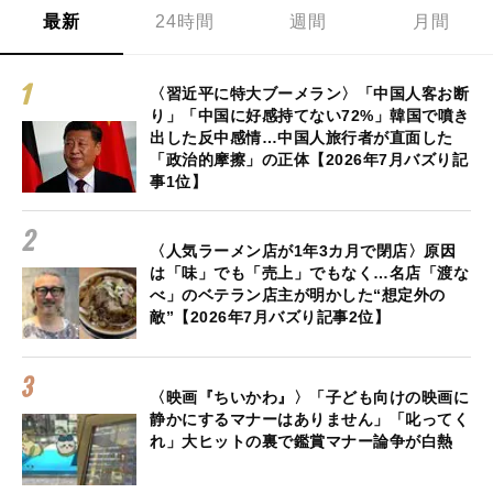
最新
24時間
週間
月間
〈習近平に特大ブーメラン〉「中国人客お断
り」「中国に好感持てない72%」韓国で噴き
出した反中感情…中国人旅行者が直面した
「政治的摩擦」の正体【2026年7月バズり記
事1位】
〈人気ラーメン店が1年3カ月で閉店〉原因
は「味」でも「売上」でもなく…名店「渡な
べ」のベテラン店主が明かした“想定外の
敵”【2026年7月バズり記事2位】
〈映画『ちいかわ』〉「子ども向けの映画に
静かにするマナーはありません」「叱ってく
れ」大ヒットの裏で鑑賞マナー論争が白熱