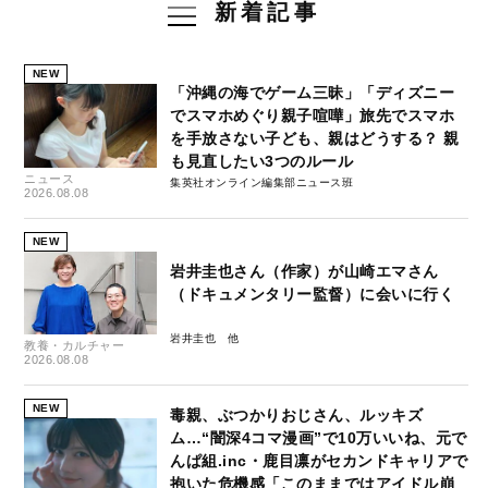
新着記事
NEW
「沖縄の海でゲーム三昧」「ディズニー
でスマホめぐり親子喧嘩」旅先でスマホ
を手放さない子ども、親はどうする？ 親
も見直したい3つのルール
ニュース
集英社オンライン編集部ニュース班
2026.08.08
NEW
岩井圭也さん（作家）が山崎エマさん
（ドキュメンタリー監督）に会いに行く
岩井圭也
教養・カルチャー
2026.08.08
NEW
毒親、ぶつかりおじさん、ルッキズ
ム…“闇深4コマ漫画”で10万いいね、元で
んぱ組.inc・鹿目凛がセカンドキャリアで
抱いた危機感「このままではアイドル崩