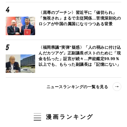
〈屈辱のプーチン〉習近平に「値切られ」
「無視され」まるで主従関係…苦境深刻化の
ロシアが中国の属国になりつつある背景
〈福岡県議“実弾”疑惑〉「人の弱みに付け込
んだカツアゲ」正副議長ポストのために「現
金を払った」証言が続々…声紋鑑定99.99％
以上でも、もらった副議長は「記憶にない」
ニュースランキングの一覧を見る
漫画ランキング