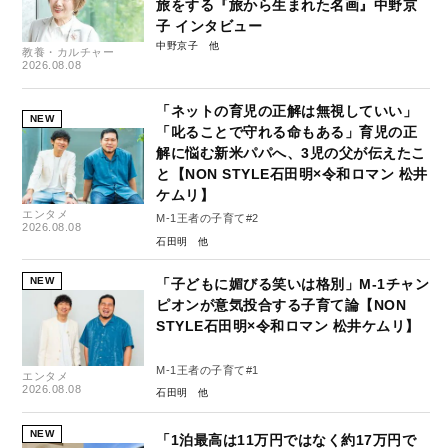
旅をする『旅から生まれた名画』中野京
子 インタビュー
中野京子
教養・カルチャー
2026.08.08
「ネットの育児の正解は無視していい」
NEW
「叱ることで守れる命もある」育児の正
解に悩む新米パパへ、3児の父が伝えたこ
と【NON STYLE石田明×令和ロマン 松井
ケムリ】
エンタメ
M-1王者の子育て#2
2026.08.08
石田明
NEW
「子どもに媚びる笑いは格別」M-1チャン
ピオンが意気投合する子育て論【NON
STYLE石田明×令和ロマン 松井ケムリ】
M-1王者の子育て#1
エンタメ
2026.08.08
石田明
NEW
「1泊最高は11万円ではなく約17万円で