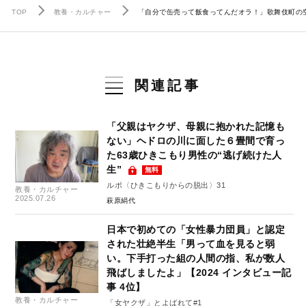
TOP
教養・カルチャー
「自分で缶売って飯食ってんだオラ！」歌舞伎町の
関連記事
「父親はヤクザ、母親に抱かれた記憶も
ない」ヘドロの川に面した６畳間で育っ
た63歳ひきこもり男性の“逃げ続けた人
生”
無料
ルポ〈ひきこもりからの脱出〉31
教養・カルチャー
2025.07.26
萩原絹代
日本で初めての「女性暴力団員」と認定
された壮絶半生「男って血を見ると弱
い。下手打った組の人間の指、私が数人
飛ばしましたよ」【2024 インタビュー記
事 4位】
教養・カルチャー
「女ヤクザ」とよばれて#1