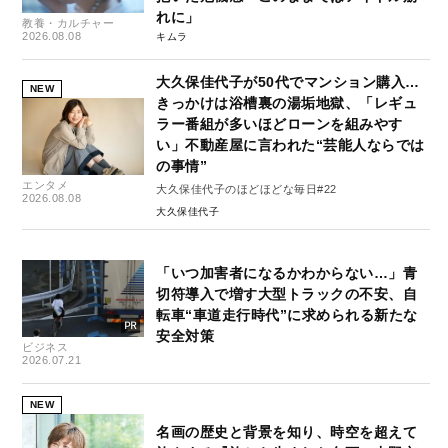
れに」
教養・カルチャー
2026.08.08
キムラ
大久保佳代子が50代でマンション購入…
NEW
きっかけは浴槽裏の湯垢地獄、「レギュ
ラー番組が多いほどローンを組みやす
い」不動産屋に言われた“芸能人ならでは
の事情”
エンタメ
大久保佳代子のほどほどな毎日#22
2026.08.08
大久保佳代子
「いつ加害者になるかわからない…」青
切符導入で増す大型トラックの不安、自
転車“車道走行時代”に求められる新たな
安全対策
ビジネス
2026.07.21
NEW
名画の歴史と背景を知り、時空を超えて