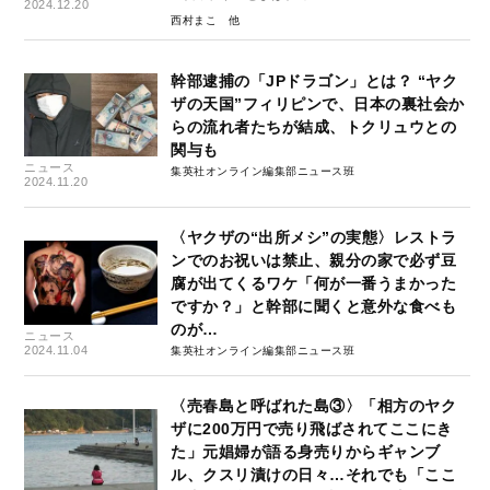
2024.12.20
西村まこ
幹部逮捕の「JPドラゴン」とは？ “ヤク
ザの天国”フィリピンで、日本の裏社会か
らの流れ者たちが結成、トクリュウとの
関与も
ニュース
集英社オンライン編集部ニュース班
2024.11.20
〈ヤクザの“出所メシ”の実態〉レストラ
ンでのお祝いは禁止、親分の家で必ず豆
腐が出てくるワケ「何が一番うまかった
ですか？」と幹部に聞くと意外な食べも
のが…
ニュース
2024.11.04
集英社オンライン編集部ニュース班
〈売春島と呼ばれた島③〉「相方のヤク
ザに200万円で売り飛ばされてここにき
た」元娼婦が語る身売りからギャンブ
ル、クスリ漬けの日々…それでも「ここ