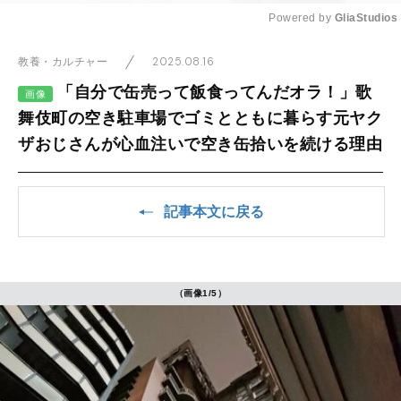
Powered by 
GliaStudios
Mute
2025.08.16
教養・カルチャー
「自分で缶売って飯食ってんだオラ！」歌
画像
舞伎町の空き駐車場でゴミとともに暮らす元ヤク
ザおじさんが心血注いで空き缶拾いを続ける理由
記事本文に戻る
（画像1/5）