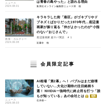
は青春の島やった」と語れる理由
ニュース
2024.08.01
集英社オンライン編集部ニュース班
キラキラした街「港区」がゴキブリやド
ブネズミばかりだった1970年代…底辺漫
画家が振り返る「仲がよかったのが“小指
のない”おじさんで」
底辺漫画家 超ヤバ実話 ＃１
教養・カルチャー
2024.06.08
近藤令
会員限定記事
AI相場「第2幕」へ！ バブルはまだ崩壊
していない…大化け期待の注目銘柄５
選！ NVIDIA一強時代に終止符を打つ「誰
もが知っている」あの会社とは
有料
ニュース
石井僚一
2026.08.03