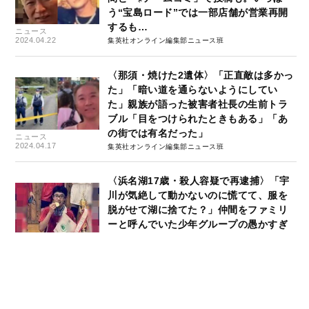
う“宝島ロード”では一部店舗が営業再開
するも…
ニュース
2024.04.22
集英社オンライン編集部ニュース班
〈那須・焼けた2遺体〉「正直敵は多かっ
た」「暗い道を通らないようにしてい
た」親族が語った被害者社長の生前トラ
ブル「目をつけられたときもある」「あ
の街では有名だった」
ニュース
2024.04.17
集英社オンライン編集部ニュース班
〈浜名湖17歳・殺人容疑で再逮捕〉「宇
川が気絶して動かないのに慌てて、服を
脱がせて湖に捨てた？」仲間をファミリ
ーと呼んでいた少年グループの愚かすぎ
る犯行
ニュース
2024.03.12
集英社オンライン編集部ニュース班
「ケンちゃんにお金は任せられない」と
遺産配分で揉めた“金庫番”の姉は「いき