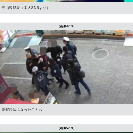
平山容疑者（本人SNSより）
（画像4/19）
警察沙汰になったことも
（画像5/19）