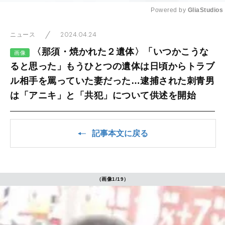
Powered by 
GliaStudios
Mute
2024.04.24
ニュース
〈那須・焼かれた２遺体〉「いつかこうな
画像
ると思った」もうひとつの遺体は日頃からトラブ
ル相手を罵っていた妻だった…逮捕された刺青男
は「アニキ」と「共犯」について供述を開始
記事本文に戻る
（画像1/19）