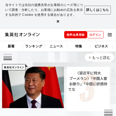
当サイトでは当社の提携先等がお客様のニーズ等につ
いて調査・分析したり、お客様にお勧めの広告を表示
詳しくはこちら
する目的で Cookie を使用する場合があります。
×
無料会員登録
ログイン
新着
ランキング
ニュース
特集
ビジネス
もっと読む
arrow_forward_ios