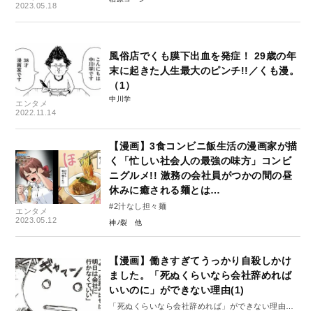
2023.05.18
風俗店でくも膜下出血を発症！ 29歳の年
末に起きた人生最大のピンチ!!／くも漫。
（1）
中川学
エンタメ
2022.11.14
【漫画】3食コンビニ飯生活の漫画家が描
く「忙しい社会人の最強の味方」コンビ
ニグルメ!! 激務の会社員がつかの間の昼
休みに癒される麺とは…
#2汁なし担々麺
エンタメ
2023.05.12
神ﾉ裂
【漫画】働きすぎてうっかり自殺しかけ
ました。「死ぬくらいなら会社辞めれば
いいのに」ができない理由(1)
「死ぬくらいなら会社辞めれば」ができない理由