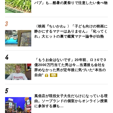
バブ」も…酷暑の夏祭りで注意したい食べ物
〈映画『ちいかわ』〉「子ども向けの映画に
静かにするマナーはありません」「叱ってく
れ」大ヒットの裏で鑑賞マナー論争が白熱
「もうお金はないです」20年前、ロト6で３
億2000万円当てた男は今…当選後も会社を
辞めなかった男が定年後に気づいた“本当の
自由”
有料
風俗店が現役女子大生だらけになっている理
由。ソープランドの個室からオンライン授業
に参加する嬢も…