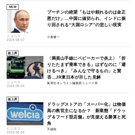
NEW
プーチンの絶望「もはや頼れるのは金正
恩だけ」…中国に値切られ、インドに振
り回される“大国ロシア”の悲しい現実
ニュース
小倉健一
2026.08.07
急上昇
〈満員山手線にベビーカーで炎上〉「折
りたたまず乗車できる」はずなのに「避
けるべき」「みんなで守るもの」と賛
否…JR東日本が示した見解
ニュース
集英社オンライン編集部ニュース班
2026.08.06
急上昇
ドラッグストアの「スーパー化」は物価
高の救世主になるか？ 新業態「ドラッ
グ＆フード型店舗」が見据える勝算と死
角
ビジネス
不破聡
2026.08.06