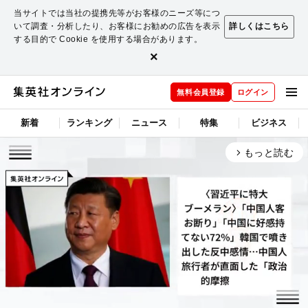
当サイトでは当社の提携先等がお客様のニーズ等につ
いて調査・分析したり、お客様にお勧めの広告を表示
詳しくはこちら
する目的で Cookie を使用する場合があります。
×
無料会員登録
ログイン
新着
ランキング
ニュース
特集
ビジネス
もっと読む
arrow_forward_ios