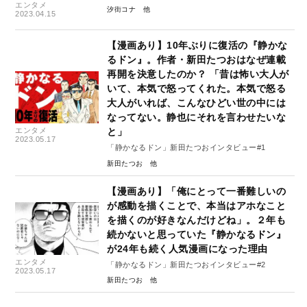
エンタメ
（1）
汐街コナ
2023.04.15
【漫画あり】10年ぶりに復活の『静かな
るドン』。作者・新田たつおはなぜ連載
再開を決意したのか？ 「昔は怖い大人が
いて、本気で怒ってくれた。本気で怒る
大人がいれば、こんなひどい世の中には
なってない。静也にそれを言わせたいな
エンタメ
と」
2023.05.17
「静かなるドン」新田たつおインタビュー#1
新田たつお
【漫画あり】「俺にとって一番難しいの
が感動を描くことで、本当はアホなこと
を描くのが好きなんだけどね」。２年も
続かないと思っていた『静かなるドン』
が24年も続く人気漫画になった理由
エンタメ
「静かなるドン」新田たつおインタビュー#2
2023.05.17
新田たつお