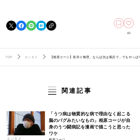
43
TOP
エンタメ
【相原コージ】首吊り無理。ならば次は風呂で…でもやっぱ
関連記事
「うつ病は物質的な病で理由なく起こる
脳のバグみたいなもの」相原コージが自
身のうつ闘病記を漫画で描こうと思った
ワケ
エンタメ
相原コージ