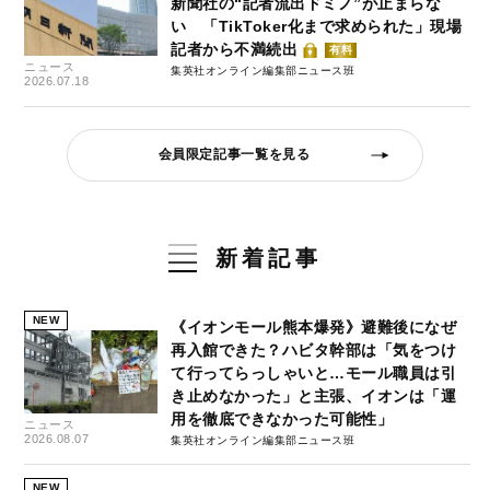
新聞社の“記者流出ドミノ”が止まらな
い 「TikToker化まで求められた」現場
記者から不満続出
有料
ニュース
集英社オンライン編集部ニュース班
2026.07.18
会員限定記事一覧を見る
新着記事
NEW
《イオンモール熊本爆発》避難後になぜ
再入館できた？ハビタ幹部は「気をつけ
て行ってらっしゃいと…モール職員は引
き止めなかった」と主張、イオンは「運
用を徹底できなかった可能性」
ニュース
2026.08.07
集英社オンライン編集部ニュース班
NEW