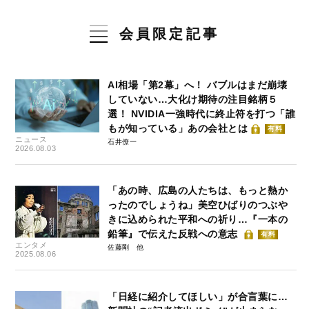
会員限定記事
AI相場「第2幕」へ！ バブルはまだ崩壊
していない…大化け期待の注目銘柄５
選！ NVIDIA一強時代に終止符を打つ「誰
もが知っている」あの会社とは
有料
ニュース
石井僚一
2026.08.03
「あの時、広島の人たちは、もっと熱か
ったのでしょうね」美空ひばりのつぶや
きに込められた平和への祈り…『一本の
鉛筆』で伝えた反戦への意志
有料
エンタメ
佐藤剛
2025.08.06
「日経に紹介してほしい」が合言葉に…