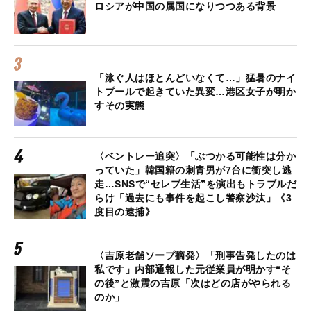
ロシアが中国の属国になりつつある背景
「泳ぐ人はほとんどいなくて…」猛暑のナイ
トプールで起きていた異変…港区女子が明か
すその実態
〈ベントレー追突〉「ぶつかる可能性は分か
っていた」韓国籍の刺青男が7台に衝突し逃
走…SNSで“セレブ生活”を演出もトラブルだ
らけ「過去にも事件を起こし警察沙汰」《3
度目の逮捕》
〈吉原老舗ソープ摘発〉「刑事告発したのは
私です」内部通報した元従業員が明かす“そ
の後”と激震の吉原「次はどの店がやられる
のか」