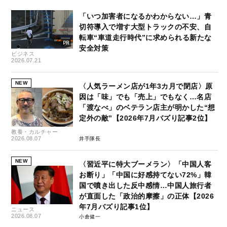
「いつ加害者になるかわからない…」青
切符導入で増す大型トラックの不安、自
転車“車道走行時代”に求められる新たな
安全対策
ビジネス
2026.07.21
NEW
〈人気ラーメン店が1年3カ月で閉店〉原
因は「味」でも「売上」でもなく…名店
「渡なべ」のベテラン店主が明かした“想
定外の敵”【2026年7月バズり記事2位】
教養・カルチャー
2026.08.07
井手隊長
NEW
〈習近平に特大ブーメラン〉「中国人客
お断り」「中国に好感持てない72%」韓
国で噴き出した反中感情…中国人旅行者
が直面した「政治的摩擦」の正体【2026
年7月バズり記事1位】
ニュース
2026.08.07
小倉健一