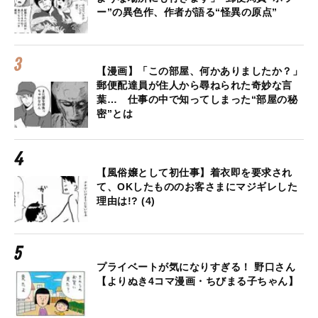
ー”の異色作、作者が語る“怪異の原点”
【漫画】「この部屋、何かありましたか？」
郵便配達員が住人から尋ねられた奇妙な言
葉… 仕事の中で知ってしまった“部屋の秘
密”とは
【風俗嬢として初仕事】着衣即を要求され
て、OKしたもののお客さまにマジギレした
理由は!? (4)
プライベートが気になりすぎる！ 野口さん
【よりぬき4コマ漫画・ちびまる子ちゃん】