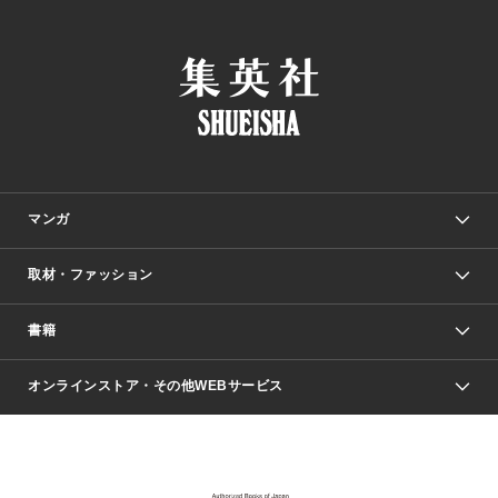
マンガ
取材・ファッション
少年マンガ
週刊少年ジャンプ
書籍
ファッション・美容
青年マンガ
ジャンプSQ.
Seventeen
週刊ヤングジャンプ
オンラインストア・その他WEBサービス
文芸・文庫・総合
芸能・情報・スポーツ
少女マンガ
Vジャンプ
non-no Web
ヤングジャンプ定期購読デジタル
すばる
Myojo
オンラインストア
りぼん
学芸・ノンフィクション・新書
最強ジャンプ
女性マンガ
@BAILA
ヤンジャン＋
小説すばる
週プレNEWS
マーガレット
集英社OTOコンテンツ
集英社 学芸編集部