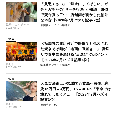
「貧乏くさい」「禁止にしてほしい」ガ
チャガチャの“サーチ行為”が物議 SNS
で賛否真っ二つ、店舗側が明かした意外
な本音【2026年7月バズり記事5位】
教養・カルチャー
集英社オンライン編集部
2026.08.07
NEW
《祇園祭の露店付近で撮影？》包装され
た焼きそば麺が「地面に直置き…」 夏祭
りで食中毒を避ける“店選び”のポイント
【2026年7月バズり記事4位】
暮らし
集英社オンライン編集部
2026.08.07
NEW
人気女流雀士が31歳で八丈島へ移住…家
賃15万円→3万円、1K→4LDK「東京では
壊れてしまうと…」【2026年7月バズり
記事3位】
暮らし
松岡千晶
2026.08.07