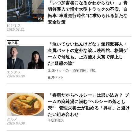
「いつ加害者になるかわからない…」青
切符導入で増す大型トラックの不安、自
転車“車道走行時代”に求められる新たな
安全対策
ビジネス
2026.07.21
急上昇
「泣いてないねんけどな」無頼派芸人・
金属バットの意外な涙…映画館、格闘ゲ
ームで号泣も、上方漫才大賞で浮上し
た“疑惑の涙”
金属バットの「酒辛肉鮪」#61
エンタメ
2026.08.09
金属バット
「春雨だからヘルシー」は思い込み？ ブ
ームの麻辣湯に潜む“ヘルシーの落とし
穴” 管理栄養士が勧める「具材」と避け
たい組み合わせ
グルメ
千駄木雄大
2026.08.09