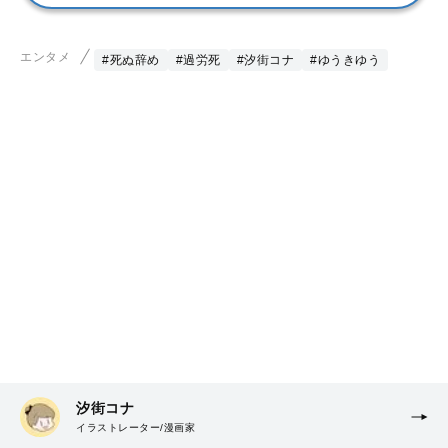
エンタメ
#死ぬ辞め
#過労死
#汐街コナ
#ゆうきゆう
汐街コナ
イラストレーター/漫画家