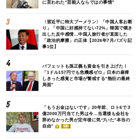
に言われた“芸能人ならではの事情”
〈習近平に特大ブーメラン〉「中国人客お断
り」「中国に好感持てない72%」韓国で噴き
出した反中感情…中国人旅行者が直面した
「政治的摩擦」の正体【2026年7月バズり記
事1位】
バフェットも孫正義も資金を引き上げた！
「1ドル157円でも危機感ゼロ」日本の麻痺
しきった感覚と市場が警戒する“熱狂の最終
局面”
「もうお金はないです」20年前、ロト6で３
億2000万円当てた男は今…当選後も会社を
辞めなかった男が定年後に気づいた“本当の
自由”
有料