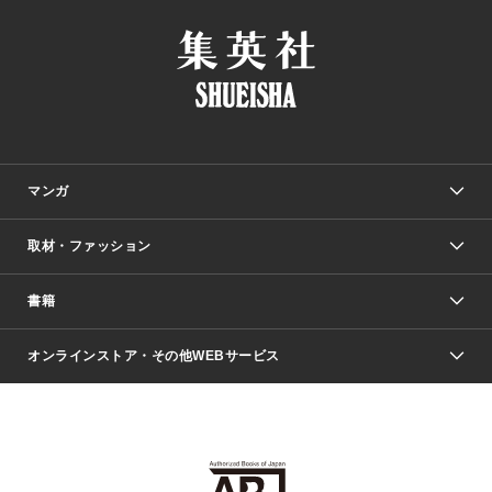
マンガ
取材・ファッション
少年マンガ
週刊少年ジャンプ
書籍
ファッション・美容
青年マンガ
ジャンプSQ.
Seventeen
週刊ヤングジャンプ
オンラインストア・その他WEBサービス
文芸・文庫・総合
芸能・情報・スポーツ
少女マンガ
Vジャンプ
non-no Web
ヤングジャンプ定期購読デジタル
すばる
Myojo
オンラインストア
りぼん
学芸・ノンフィクション・新書
最強ジャンプ
女性マンガ
@BAILA
ヤンジャン＋
小説すばる
週プレNEWS
マーガレット
集英社OTOコンテンツ
集英社 学芸編集部
少年ジャンプ＋
その他WEBサービス
クッキー
ライトノベル・ノベライズ
MAQUIA ONLINE
となりのヤングジャンプ
集英社 文芸ステーション