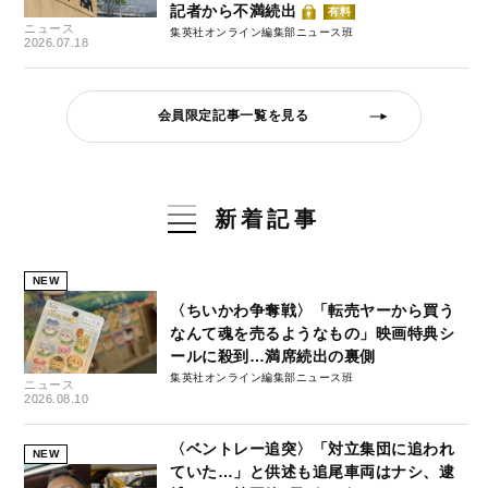
記者から不満続出
有料
ニュース
集英社オンライン編集部ニュース班
2026.07.18
会員限定記事一覧を見る
新着記事
NEW
〈ちいかわ争奪戦〉「転売ヤーから買う
なんて魂を売るようなもの」映画特典シ
ールに殺到…満席続出の裏側
集英社オンライン編集部ニュース班
ニュース
2026.08.10
〈ベントレー追突〉「対立集団に追われ
NEW
ていた…」と供述も追尾車両はナシ、逮