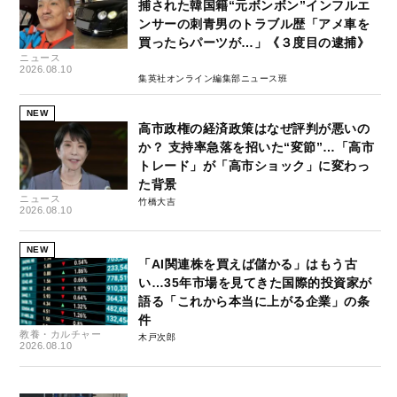
捕された韓国籍“元ボンボン”インフルエ
ンサーの刺青男のトラブル歴「アメ車を
買ったらパーツが…」《３度目の逮捕》
ニュース
2026.08.10
集英社オンライン編集部ニュース班
NEW
高市政権の経済政策はなぜ評判が悪いの
か？ 支持率急落を招いた“変節”…「高市
トレード」が「高市ショック」に変わっ
た背景
ニュース
竹橋大吉
2026.08.10
NEW
「AI関連株を買えば儲かる」はもう古
い…35年市場を見てきた国際的投資家が
語る「これから本当に上がる企業」の条
件
教養・カルチャー
木戸次郎
2026.08.10