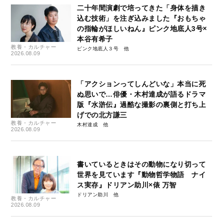
二十年間演劇で培ってきた「身体を描き
込む技術」を注ぎ込みました『おもちゃ
の指輪がほしいねん』ピンク地底人3号×
本谷有希子
教養・カルチャー
ピンク地底人３号
2026.08.09
「アクションってしんどいな」本当に死
ぬ思いで…俳優・木村達成が語るドラマ
版『水滸伝』過酷な撮影の裏側と打ち上
げでの北方謙三
教養・カルチャー
木村達成
2026.08.09
書いているときはその動物になり切って
世界を見ています『動物哲学物語 ナイ
ス実存』ドリアン助川×俵 万智
ドリアン助川
教養・カルチャー
2026.08.09