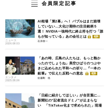
会員限定記事
AI相場「第2幕」へ！ バブルはまだ崩壊
していない…大化け期待の注目銘柄５
選！ NVIDIA一強時代に終止符を打つ「誰
もが知っている」あの会社とは
有料
ニュース
石井僚一
2026.08.03
「あの時、広島の人たちは、もっと熱か
ったのでしょうね」美空ひばりのつぶや
きに込められた平和への祈り…『一本の
鉛筆』で伝えた反戦への意志
有料
エンタメ
佐藤剛
2025.08.06
「日経に紹介してほしい」が合言葉に…
新聞社の“記者流出ドミノ”が止まらな
い 「TikToker化まで求められた」現場