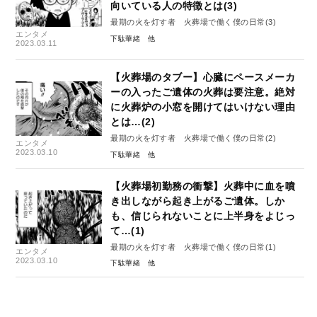
向いている人の特徴とは(3)
最期の火を灯す者 火葬場で働く僕の日常(3)
エンタメ
下駄華緒
2023.03.11
【火葬場のタブー】心臓にペースメーカ
ーの入ったご遺体の火葬は要注意。絶対
に火葬炉の小窓を開けてはいけない理由
とは…(2)
最期の火を灯す者 火葬場で働く僕の日常(2)
エンタメ
2023.03.10
下駄華緒
【火葬場初勤務の衝撃】火葬中に血を噴
き出しながら起き上がるご遺体。しか
も、信じられないことに上半身をよじっ
て…(1)
最期の火を灯す者 火葬場で働く僕の日常(1)
エンタメ
2023.03.10
下駄華緒