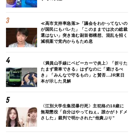
≪高市支持率急落≫「議会をわかってないの
が国民にもバレた」「このままでは次の総裁
選はない」突き進む副首都構想、混乱を招く
減税案で党内からもため息
〈満員山手線にベビーカーで炎上〉「折りた
たまず乗車できる」はずなのに「避けるべ
き」「みんなで守るもの」と賛否…JR東日
本が示した見解
〈江別大学生集団暴行死〉主犯格の18歳に
無期懲役「自分はやってねぇ。誰かがトドメ
さした」裁判で明かされた“他責ぶり”