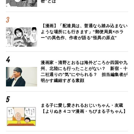
密”とは
【漫画】「配達員は、普通なら踏み込まない
ような場所にも行きます」“郵便局員×ホラ
ー”の異色作、作者が語る“怪異の原点”
漫画家・清野とおるは海外どころか四国や九
州、北陸にも行ったことがない？ 新宿・十
二社通りの”気”にやられる？ 担当編集者が
明かす繊細すぎる素顔
まる子に愛し愛されるおじいちゃん・友蔵
【よりぬき４コマ漫画・ちびまる子ちゃん】