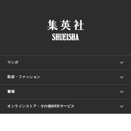
マンガ
取材・ファッション
少年マンガ
週刊少年ジャンプ
書籍
ファッション・美容
青年マンガ
ジャンプSQ.
Seventeen
週刊ヤングジャンプ
オンラインストア・その他WEBサービス
文芸・文庫・総合
芸能・情報・スポーツ
少女マンガ
Vジャンプ
non-no Web
ヤングジャンプ定期購読デジタル
すばる
Myojo
オンラインストア
りぼん
学芸・ノンフィクション・新書
最強ジャンプ
女性マンガ
@BAILA
ヤンジャン＋
小説すばる