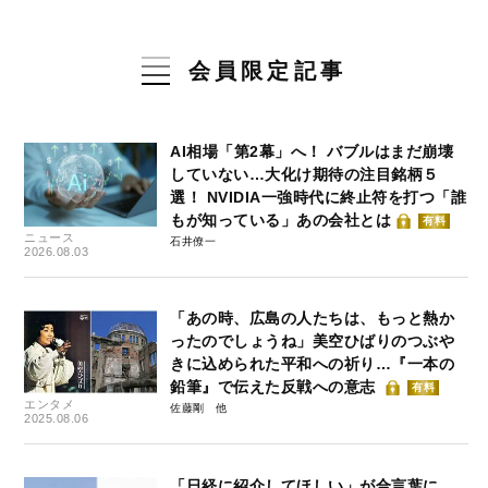
会員限定記事
AI相場「第2幕」へ！ バブルはまだ崩壊
していない…大化け期待の注目銘柄５
選！ NVIDIA一強時代に終止符を打つ「誰
もが知っている」あの会社とは
有料
ニュース
石井僚一
2026.08.03
「あの時、広島の人たちは、もっと熱か
ったのでしょうね」美空ひばりのつぶや
きに込められた平和への祈り…『一本の
鉛筆』で伝えた反戦への意志
有料
エンタメ
佐藤剛
2025.08.06
「日経に紹介してほしい」が合言葉に…