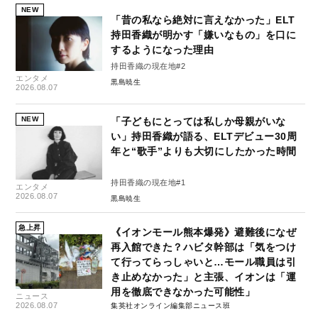
NEW
「昔の私なら絶対に言えなかった」ELT
持田香織が明かす「嫌いなもの」を口に
するようになった理由
持田香織の現在地#2
エンタメ
黒島暁生
2026.08.07
NEW
「子どもにとっては私しか母親がいな
い」持田香織が語る、ELTデビュー30周
年と“歌手”よりも大切にしたかった時間
持田香織の現在地#1
エンタメ
2026.08.07
黒島暁生
急上昇
《イオンモール熊本爆発》避難後になぜ
再入館できた？ハビタ幹部は「気をつけ
て行ってらっしゃいと…モール職員は引
き止めなかった」と主張、イオンは「運
用を徹底できなかった可能性」
ニュース
2026.08.07
集英社オンライン編集部ニュース班