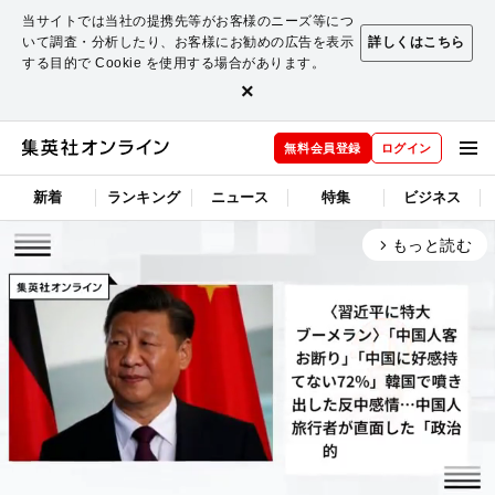
当サイトでは当社の提携先等がお客様のニーズ等につ
いて調査・分析したり、お客様にお勧めの広告を表示
詳しくはこちら
する目的で Cookie を使用する場合があります。
×
無料会員登録
ログイン
新着
ランキング
ニュース
特集
ビジネス
もっと読む
arrow_forward_ios