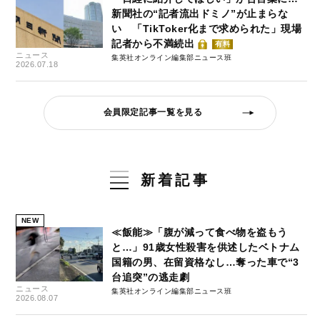
新聞社の“記者流出ドミノ”が止まらな
い 「TikToker化まで求められた」現場
記者から不満続出
有料
ニュース
集英社オンライン編集部ニュース班
2026.07.18
会員限定記事一覧を見る
新着記事
NEW
≪飯能≫「腹が減って食べ物を盗もう
と…」91歳女性殺害を供述したベトナム
国籍の男、在留資格なし…奪った車で“3
台追突”の逃走劇
ニュース
集英社オンライン編集部ニュース班
2026.08.07