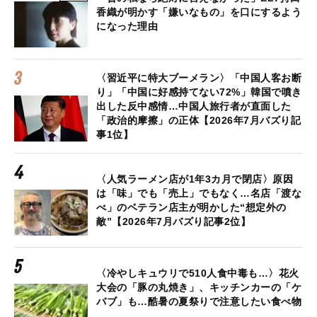
香織が明かす「嫌いなもの」を口にするよう
になった理由
〈習近平に特大ブーメラン〉「中国人客お断
り」「中国に好感持てない72%」韓国で噴き
出した反中感情…中国人旅行者が直面した
「政治的摩擦」の正体【2026年7月バズり記
事1位】
〈人気ラーメン店が1年3カ月で閉店〉原因
は「味」でも「売上」でもなく…名店「渡な
べ」のベテラン店主が明かした“想定外の
敵”【2026年7月バズり記事2位】
〈冷やしキュウリで510人食中毒も…〉花火
大会の「豚の丸焼き」、キッチンカーの「ケ
バブ」も…酷暑の夏祭りで注意したい食べ物