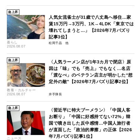
急上昇
人気女流雀士が31歳で八丈島へ移住…家
賃15万円→3万円、1K→4LDK「東京では
壊れてしまうと…」【2026年7月バズり
記事3位】
暮らし
松岡千晶
2026.08.07
急上昇
〈人気ラーメン店が1年3カ月で閉店〉原
因は「味」でも「売上」でもなく…名店
「渡なべ」のベテラン店主が明かした“想
定外の敵”【2026年7月バズり記事2位】
教養・カルチャー
2026.08.07
井手隊長
急上昇
〈習近平に特大ブーメラン〉「中国人客
お断り」「中国に好感持てない72%」韓
国で噴き出した反中感情…中国人旅行者
が直面した「政治的摩擦」の正体【2026
年7月バズり記事1位】
ニュース