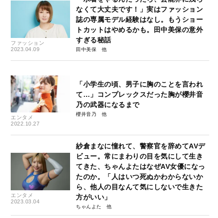
なくて大丈夫です！」実はファッション
誌の専属モデル経験はなし。もうショー
トカットはやめるかも。田中美保の意外
すぎる秘話
ファッション
2023.04.09
田中美保
「小学生の頃、男子に胸のことを言われ
て…」コンプレックスだった胸が櫻井音
乃の武器になるまで
櫻井音乃
エンタメ
2022.10.27
紗倉まなに憧れて、警察官を辞めてAVデ
ビュー。常にまわりの目を気にして生き
てきた、ちゃんよたはなぜAV女優になっ
たのか。「人はいつ死ぬかわからないか
ら、他人の目なんて気にしないで生きた
エンタメ
方がいい」
2023.03.04
ちゃんよた