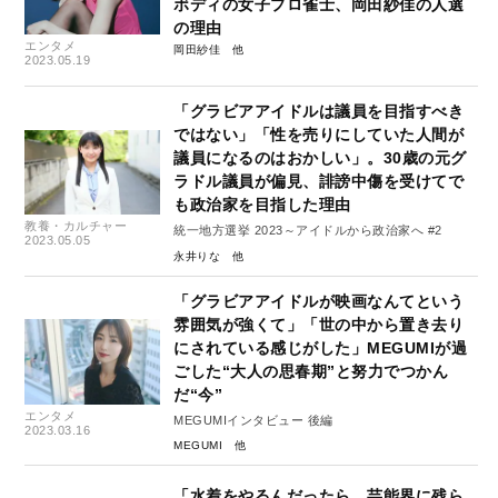
ボディの女子プロ雀士、岡田紗佳の人選
の理由
エンタメ
岡田紗佳
2023.05.19
「グラビアアイドルは議員を目指すべき
ではない」「性を売りにしていた人間が
議員になるのはおかしい」。30歳の元グ
ラドル議員が偏見、誹謗中傷を受けてで
も政治家を目指した理由
教養・カルチャー
統一地方選挙 2023～アイドルから政治家へ #2
2023.05.05
永井りな
「グラビアアイドルが映画なんてという
雰囲気が強くて」「世の中から置き去り
にされている感じがした」MEGUMIが過
ごした“大人の思春期”と努力でつかん
だ“今”
エンタメ
MEGUMIインタビュー 後編
2023.03.16
MEGUMI
「水着をやるんだったら、芸能界に残ら