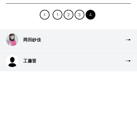
1
2
3
4
岡田紗佳
工藤晋