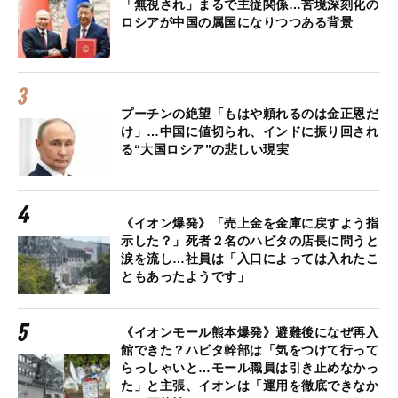
「無視され」まるで主従関係…苦境深刻化の
ロシアが中国の属国になりつつある背景
プーチンの絶望「もはや頼れるのは金正恩だ
け」…中国に値切られ、インドに振り回され
る“大国ロシア”の悲しい現実
《イオン爆発》「売上金を金庫に戻すよう指
示した？」死者２名のハビタの店長に問うと
涙を流し…社員は「入口によっては入れたこ
ともあったようです」
《イオンモール熊本爆発》避難後になぜ再入
館できた？ハビタ幹部は「気をつけて行って
らっしゃいと…モール職員は引き止めなかっ
た」と主張、イオンは「運用を徹底できなか