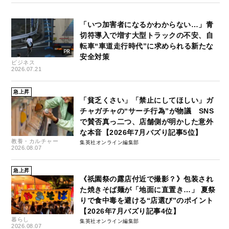
「いつ加害者になるかわからない…」青
切符導入で増す大型トラックの不安、自
転車“車道走行時代”に求められる新たな
安全対策
ビジネス
2026.07.21
急上昇
「貧乏くさい」「禁止にしてほしい」ガ
チャガチャの“サーチ行為”が物議 SNS
で賛否真っ二つ、店舗側が明かした意外
な本音【2026年7月バズり記事5位】
教養・カルチャー
集英社オンライン編集部
2026.08.07
急上昇
《祇園祭の露店付近で撮影？》包装され
た焼きそば麺が「地面に直置き…」 夏祭
りで食中毒を避ける“店選び”のポイント
【2026年7月バズり記事4位】
暮らし
集英社オンライン編集部
2026.08.07