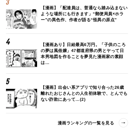
【漫画】「配達員は、普通なら踏み込まない
ような場所にも行きます」“郵便局員×ホラ
ー”の異色作、作者が語る“怪異の原点”
【漫画あり】日給最高6万円。「子供のころ
の夢は風俗嬢」47都道府県の男とヤって日
本男地図を作ることを夢見た漫画家の素顔
は…
【漫画】出会い系アプリで知り合った26歳
離れたおじさんとの人生初体験で、とんでも
ない詐欺にあって…(2)
漫画ランキングの一覧を見る