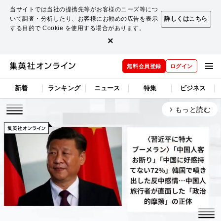
当サイトでは当社の提携先等がお客様のニーズ等につ
いて調査・分析したり、お客様にお勧めの広告を表示
詳しくはこちら
する目的で Cookie を使用する場合があります。
×
無料会員登録
ログイン
新着
ランキング
ニュース
特集
ビジネス
もっと読む
arrow_forward_ios