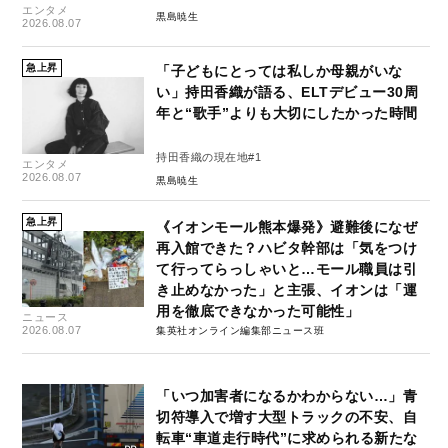
エンタメ
黒島暁生
2026.08.07
急上昇
「子どもにとっては私しか母親がいな
い」持田香織が語る、ELTデビュー30周
年と“歌手”よりも大切にしたかった時間
持田香織の現在地#1
エンタメ
2026.08.07
黒島暁生
急上昇
《イオンモール熊本爆発》避難後になぜ
再入館できた？ハビタ幹部は「気をつけ
て行ってらっしゃいと…モール職員は引
き止めなかった」と主張、イオンは「運
用を徹底できなかった可能性」
ニュース
2026.08.07
集英社オンライン編集部ニュース班
「いつ加害者になるかわからない…」青
切符導入で増す大型トラックの不安、自
転車“車道走行時代”に求められる新たな