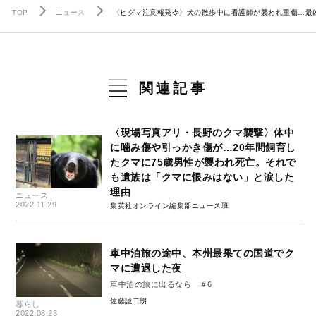
TOP
ニュース
〈ヒグマ注意報発令〉犬の散歩中に看護師が襲われ重傷…最
関連記事
〈現場写真アリ・長野のクマ襲撃〉体中
に噛み傷や引っかき傷が…20年間飼育し
たクマに75歳男性が襲われ死亡。それで
も遺族は「クマに恨みはない」と涙した
理由
ニュース
2022.11.29
集英社オンライン編集部ニュース班
車中泊旅の途中、本州最果ての国道でク
マに遭遇した夜
車中泊の旅に出るなら ＃6
佐藤誠二朗
暮らし
2022.08.23