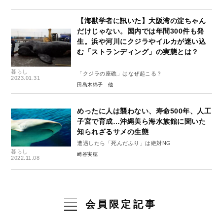
【海獣学者に訊いた】大阪湾の淀ちゃん
だけじゃない。国内では年間300件も発
生。浜や河川にクジラやイルカが迷い込
む「ストランディング」の実態とは？
暮らし
「クジラの座礁」はなぜ起こる？
2023.01.31
田島木綿子
めったに人は襲わない、寿命500年、人工
子宮で育成…沖縄美ら海水族館に聞いた
知られざるサメの生態
遭遇したら「死んだふり」は絶対NG
暮らし
崎谷実穂
2022.11.08
会員限定記事