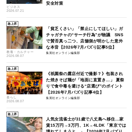
安全対策
ビジネス
2026.07.21
急上昇
「貧乏くさい」「禁止にしてほしい」ガ
チャガチャの“サーチ行為”が物議 SNS
で賛否真っ二つ、店舗側が明かした意外
な本音【2026年7月バズり記事5位】
教養・カルチャー
集英社オンライン編集部
2026.08.07
急上昇
《祇園祭の露店付近で撮影？》包装され
た焼きそば麺が「地面に直置き…」 夏祭
りで食中毒を避ける“店選び”のポイント
【2026年7月バズり記事4位】
暮らし
集英社オンライン編集部
2026.08.07
急上昇
人気女流雀士が31歳で八丈島へ移住…家
賃15万円→3万円、1K→4LDK「東京では
壊れてしまうと…」【2026年7月バズり