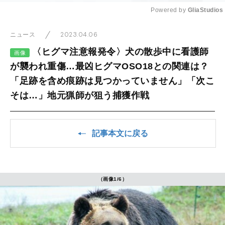
Powered by 
GliaStudios
Mute
2023.04.06
ニュース
〈ヒグマ注意報発令〉犬の散歩中に看護師
画像
が襲われ重傷…最凶ヒグマOSO18との関連は？
「足跡を含め痕跡は見つかっていません」「次こ
そは…」地元猟師が狙う捕獲作戦
記事本文に戻る
（画像1/6）