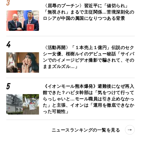
〈屈辱のプーチン〉習近平に「値切られ」
「無視され」まるで主従関係…苦境深刻化の
ロシアが中国の属国になりつつある背景
〈活動再開〉「１本売上１億円」伝説のセク
シー女優、桜樹ルイのデビュー秘話「サイパ
ンでのイメージビデオ撮影で騙されて、その
ままズルズル…」
《イオンモール熊本爆発》避難後になぜ再入
館できた？ハビタ幹部は「気をつけて行って
らっしゃいと…モール職員は引き止めなかっ
た」と主張、イオンは「運用を徹底できなか
った可能性」
ニュースランキングの一覧を見る