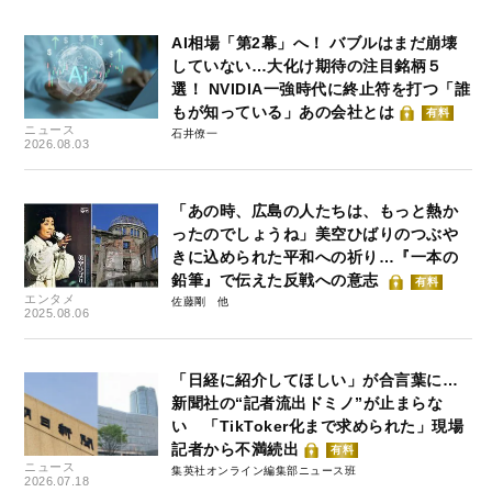
AI相場「第2幕」へ！ バブルはまだ崩壊
していない…大化け期待の注目銘柄５
選！ NVIDIA一強時代に終止符を打つ「誰
もが知っている」あの会社とは
有料
ニュース
石井僚一
2026.08.03
「あの時、広島の人たちは、もっと熱か
ったのでしょうね」美空ひばりのつぶや
きに込められた平和への祈り…『一本の
鉛筆』で伝えた反戦への意志
有料
エンタメ
佐藤剛
2025.08.06
「日経に紹介してほしい」が合言葉に…
新聞社の“記者流出ドミノ”が止まらな
い 「TikToker化まで求められた」現場
記者から不満続出
有料
ニュース
集英社オンライン編集部ニュース班
2026.07.18