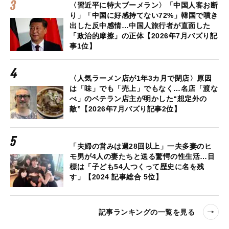
〈習近平に特大ブーメラン〉「中国人客お断
り」「中国に好感持てない72%」韓国で噴き
出した反中感情…中国人旅行者が直面した
「政治的摩擦」の正体【2026年7月バズり記
事1位】
〈人気ラーメン店が1年3カ月で閉店〉原因
は「味」でも「売上」でもなく…名店「渡な
べ」のベテラン店主が明かした“想定外の
敵”【2026年7月バズり記事2位】
「夫婦の営みは週28回以上」一夫多妻のヒ
モ男が4人の妻たちと送る驚愕の性生活…目
標は「子ども54人つくって歴史に名を残
す」【2024 記事総合 5位】
記事ランキングの一覧を見る