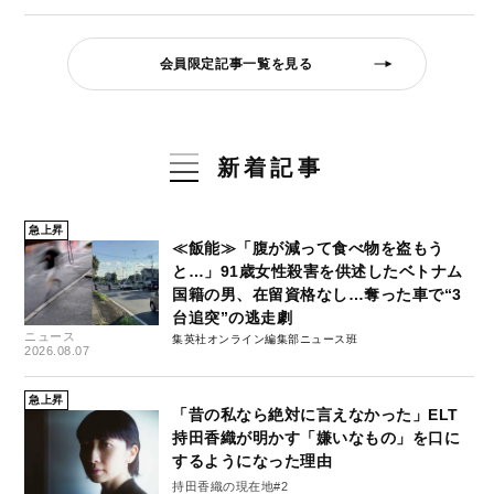
会員限定記事一覧を見る
新着記事
急上昇
≪飯能≫「腹が減って食べ物を盗もう
と…」91歳女性殺害を供述したベトナム
国籍の男、在留資格なし…奪った車で“3
台追突”の逃走劇
ニュース
集英社オンライン編集部ニュース班
2026.08.07
急上昇
「昔の私なら絶対に言えなかった」ELT
持田香織が明かす「嫌いなもの」を口に
するようになった理由
持田香織の現在地#2