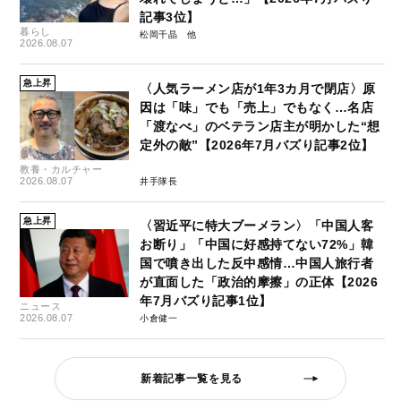
記事3位】
暮らし
松岡千晶
2026.08.07
急上昇
〈人気ラーメン店が1年3カ月で閉店〉原
因は「味」でも「売上」でもなく…名店
「渡なべ」のベテラン店主が明かした“想
定外の敵”【2026年7月バズり記事2位】
教養・カルチャー
2026.08.07
井手隊長
急上昇
〈習近平に特大ブーメラン〉「中国人客
お断り」「中国に好感持てない72%」韓
国で噴き出した反中感情…中国人旅行者
が直面した「政治的摩擦」の正体【2026
年7月バズり記事1位】
ニュース
2026.08.07
小倉健一
新着記事一覧を見る