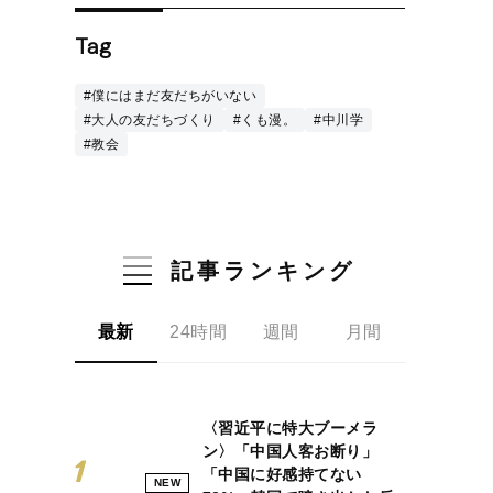
Tag
#僕にはまだ友だちがいない
#大人の友だちづくり
#くも漫。
#中川学
#教会
記事ランキング
最新
24時間
週間
月間
〈習近平に特大ブーメラ
ン〉「中国人客お断り」
「中国に好感持てない
NEW