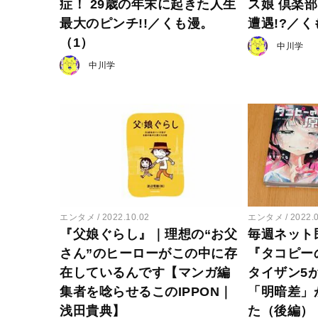
症！ 29歳の年末に起きた人生
ス娘 倶楽
最大のピンチ!!／くも漫。
遭遇!?／く
（1）
中川学
中川学
エンタメ
2022.10.02
エンタメ
2022.
『父娘ぐらし』｜理想の“お父
毎週ネット
さん”のヒーローがこの中に存
『タコピー
在しているんです【マンガ編
タイザン5
集者を唸らせるこのIPPON｜
「明暗差」
浅田貴典】
た（後編）