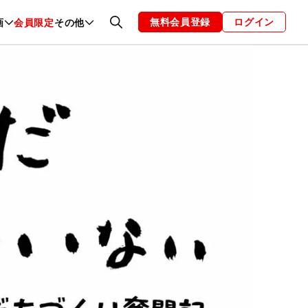
無料会員登録
ログイン
画
会員限定
その他
ファッション
恋愛・結婚
編集部
お知らせ