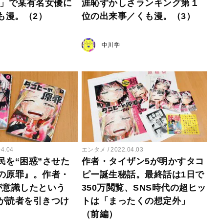
部」で某有名女優に
涯恥ずかしさランキング第１
も漫。（2）
位の出来事／くも漫。（3）
中川学
04.04
エンタメ
2022.04.03
民を“困惑”させた
作者・タイザン5が明かすタコ
の原罪』。作者・
ピー誕生秘話。最終話は1日で
が意識したという
350万閲覧、SNS時代の超ヒッ
が読者を引きつけ
トは「まったくの想定外」
（前編）