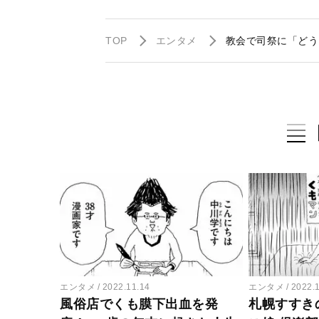
TOP
エンタメ
教会で司祭に「どう
エンタメ
2022.11.14
エンタメ
2022.
風俗店でくも膜下出血を発
札幌すすき