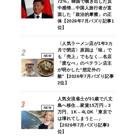
72%」韓国で噴き出した反
中感情…中国人旅行者が直
面した「政治的摩擦」の正
体【2026年7月バズり記事1
位】
〈人気ラーメン店が1年3カ
月で閉店〉原因は「味」で
NEW
も「売上」でもなく…名店
「渡なべ」のベテラン店主
が明かした“想定外の
敵”【2026年7月バズり記事
2位】
人気女流雀士が31歳で八丈
島へ移住…家賃15万円→3
NEW
万円、1K→4LDK「東京で
は壊れてしまうと…」
【2026年7月バズり記事3
位】