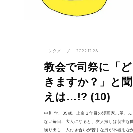
2022.12.23
エンタメ
教会で司祭に「ど
きますか？」と聞
えは…!? (10)
中川 学、35歳。上京２年目の漫画家志望。
ない毎日。大人になると、友人探しは切実な
繰り出し…人付き合いが苦手な男が不器用な