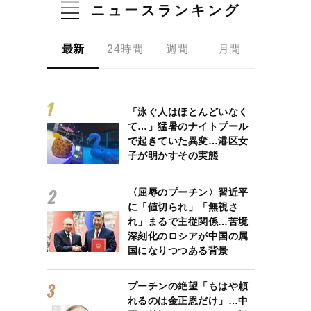
ニュースランキング
最新
24時間
週間
月間
「泳ぐ人はほとんどいなく
て…」猛暑のナイトプール
で起きていた異変…港区女
子が明かすその実態
〈屈辱のプーチン〉習近平
に「値切られ」「無視さ
れ」まるで主従関係…苦境
深刻化のロシアが中国の属
国になりつつある背景
プーチンの絶望「もはや頼
れるのは金正恩だけ」…中