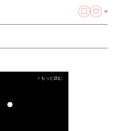
16
もっと読む
arrow_forward_ios