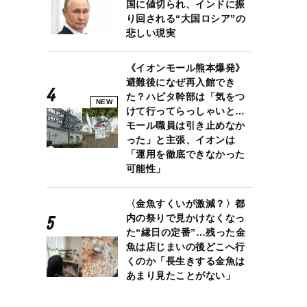
国に値切られ、インドに振
り回される“大国ロシア”の
悲しい現実
)
《イオンモール熊本爆発》
避難後になぜ再入館でき
た？ハビタ幹部は「気をつ
NEW
けて行ってらっしゃいと…
モール職員は引き止めなか
った」と主張、イオンは
「運用を徹底できなかった
可能性」
〈金魚すくいが激減？〉都
内の祭りで見かけなくなっ
た“縁日の定番”…残った金
魚は店じまいの後どこへ行
くのか「長生きする金魚は
あまり見たことがない」