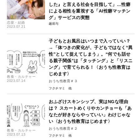
した』と言える社会を目指して」…性癖
による相性を重視する「AI性癖マッチン
グ」サービスの実態
恋愛・結婚
越前与
2023.07.21
子どもとお風呂はいつまで入っていい？
→「体つきの変化が、子どもではなく“異
性”として捉えてしまう」。“何でも話せ
る親子関係”は「タッチング」と「リスニ
ング」で育てられる！〈おうち性教育は
じめます〉
教養・カルチャー
2023.07.14
おうち性教育＃３
フクチマミ
おふざけスキンシップ、実はNGな理由
は？ スカートめくりやカンチョーも「あ
なたが好きならやっていい」わけじゃな
い〈おうち性教育はじめます〉
おうち性教育＃２
教養・カルチャー
2023.07.13
フクチマミ