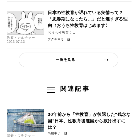
日本の性教育が遅れている実情って？
「思春期になったら…」だと遅すぎる理
由〈おうち性教育はじめます〉
おうち性教育＃１
教養・カルチャー
フクチマミ
2023.07.13
一覧を見る
関連記事
30年前から「性教育」が後退した“残念な
国”日本。性教育後進国から抜け出すに
は？
高橋幸子
教養・カルチャー