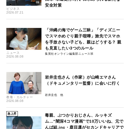
安全対策
ビジネス
2026.07.21
「沖縄の海でゲーム三昧」「ディズニー
でスマホめぐり親子喧嘩」旅先でスマホ
を手放さない子ども、親はどうする？ 親
も見直したい3つのルール
ニュース
集英社オンライン編集部ニュース班
2026.08.08
岩井圭也さん（作家）が山崎エマさん
（ドキュメンタリー監督）に会いに行く
岩井圭也
教養・カルチャー
2026.08.08
急上昇
毒親、ぶつかりおじさん、ルッキズ
ム…“闇深4コマ漫画”で10万いいね、元で
んぱ組.inc・鹿目凛がセカンドキャリアで