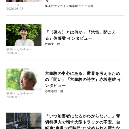
り”
ニュース
集英社オンライン編集部ニュース班
2026.08.08
「〈保る〉とは何か」『汽笛、聞こえ
る』佐藤雫 インタビュー
佐藤雫
教養・カルチャー
2026.08.08
宮﨑駿の中心にある、世界を考えるため
の「問い」『宮﨑駿の詩学』赤坂憲雄 イ
ンタビュー
赤坂憲雄
教養・カルチャー
2026.08.08
「いつ加害者になるかわからない…」青
切符導入で増す大型トラックの不安、自
転車“車道走行時代”に求められる新たな