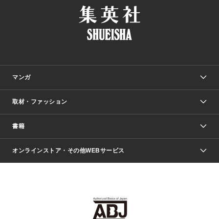
マンガ
取材・ファッション
少年マンガ
週刊少年ジャンプ
書籍
ファッション・美容
青年マンガ
ジャンプSQ.
Seventeen
週刊ヤングジャンプ
オンラインストア・その他WEBサービス
文芸・文庫・総合
芸能・情報・スポーツ
少女マンガ
Vジャンプ
non-no Web
ヤングジャンプ定期購読デジタル
すばる
Myojo
オンラインストア
りぼん
学芸・ノンフィクション・新書
最強ジャンプ
女性マンガ
@BAILA
ヤンジャン＋
小説すばる
週プレNEWS
マーガレット
集英社OTOコンテンツ
集英社 学芸編集部
少年ジャンプ＋
その他WEBサービス
クッキー
ライトノベル・ノベライズ
MAQUIA ONLINE
となりのヤングジャンプ
集英社 文芸ステーション
週プレ グラジャパ！
別冊マーガレット
SHUEISHA MANGA-ART HERITAGE
集英社 ビジネス書