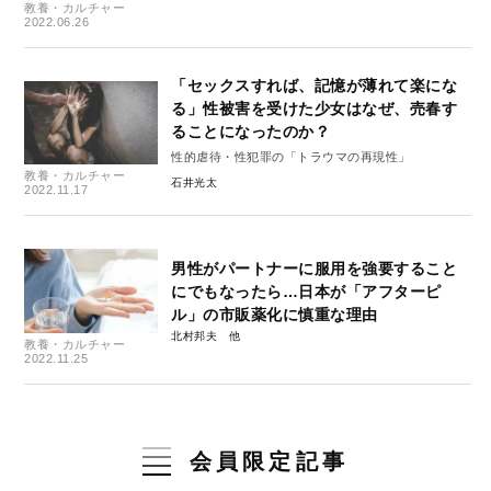
教養・カルチャー
2022.06.26
「セックスすれば、記憶が薄れて楽にな
る」性被害を受けた少女はなぜ、売春す
ることになったのか？
性的虐待・性犯罪の「トラウマの再現性」
教養・カルチャー
石井光太
2022.11.17
男性がパートナーに服用を強要すること
にでもなったら…日本が「アフターピ
ル」の市販薬化に慎重な理由
北村邦夫
教養・カルチャー
2022.11.25
会員限定記事