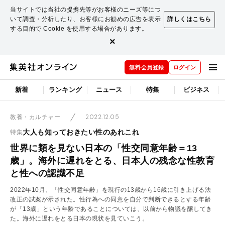
当サイトでは当社の提携先等がお客様のニーズ等につ
いて調査・分析したり、お客様にお勧めの広告を表示
詳しくはこちら
する目的で Cookie を使用する場合があります。
×
無料会員登録
ログイン
新着
ランキング
ニュース
特集
ビジネス
2022.12.05
教養・カルチャー
大人も知っておきたい性のあれこれ
特集
世界に類を見ない日本の「性交同意年齢＝13
歳」。海外に遅れをとる、日本人の残念な性教育
と性への認識不足
2022年10月、「性交同意年齢」を現行の13歳から16歳に引き上げる法
改正の試案が示された。性行為への同意を自分で判断できるとする年齢
が「13歳」という年齢であることについては、以前から物議を醸してき
た。海外に遅れをとる日本の現状を見ていこう。