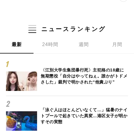
ニュースランキング
最新
24時間
週間
月間
〈江別大学生集団暴行死〉主犯格の18歳に
無期懲役「自分はやってねぇ。誰かがトドメ
さした」裁判で明かされた“他責ぶり”
「泳ぐ人はほとんどいなくて…」猛暑のナイ
トプールで起きていた異変…港区女子が明か
すその実態