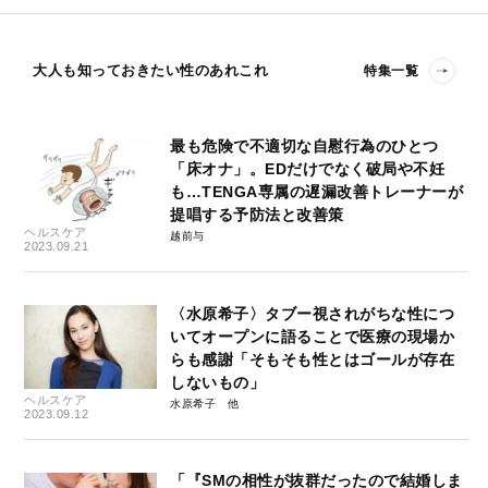
大人も知っておきたい性のあれこれ
特集一覧
最も危険で不適切な自慰行為のひとつ
「床オナ」。EDだけでなく破局や不妊
も…TENGA専属の遅漏改善トレーナーが
提唱する予防法と改善策
ヘルスケア
越前与
2023.09.21
〈水原希子〉タブー視されがちな性につ
いてオープンに語ることで医療の現場か
らも感謝「そもそも性とはゴールが存在
しないもの」
ヘルスケア
水原希子
2023.09.12
「『SMの相性が抜群だったので結婚しま