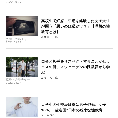
2022.09.27
高校生で妊娠・中絶を経験した女子大生
が問う「悪いのは私だけ？」【理想の性
教育とは】
高橋幸子
教養・カルチャー
2022.09.27
自分と相手をリスペクトすることがセッ
クスの肝。スウェーデンの性教育から学
ぶ
みっつん
教養・カルチャー
2022.08.24
大学生の性交経験率は男子47%、女子
36%。”後進国”日本の残念な性教育
マサキヨウコ