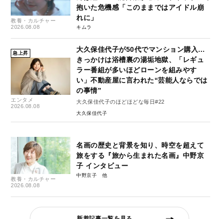
抱いた危機感「このままではアイドル崩
れに」
教養・カルチャー
2026.08.08
キムラ
大久保佳代子が50代でマンション購入…
急上昇
きっかけは浴槽裏の湯垢地獄、「レギュ
ラー番組が多いほどローンを組みやす
い」不動産屋に言われた“芸能人ならでは
の事情”
エンタメ
大久保佳代子のほどほどな毎日#22
2026.08.08
大久保佳代子
名画の歴史と背景を知り、時空を超えて
旅をする『旅から生まれた名画』中野京
子 インタビュー
中野京子
教養・カルチャー
2026.08.08
新着記事一覧を見る