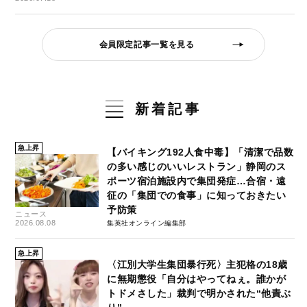
会員限定記事一覧を見る
新着記事
急上昇
【バイキング192人食中毒】「清潔で品数
の多い感じのいいレストラン」静岡のス
ポーツ宿泊施設内で集団発症…合宿・遠
征の「集団での食事」に知っておきたい
予防策
ニュース
2026.08.08
集英社オンライン編集部
急上昇
〈江別大学生集団暴行死〉主犯格の18歳
に無期懲役「自分はやってねぇ。誰かが
トドメさした」裁判で明かされた“他責ぶ