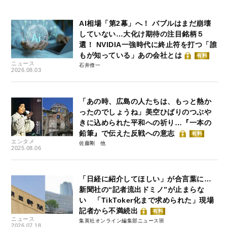
AI相場「第2幕」へ！ バブルはまだ崩壊
していない…大化け期待の注目銘柄５
選！ NVIDIA一強時代に終止符を打つ「誰
もが知っている」あの会社とは
有料
ニュース
石井僚一
2026.08.03
「あの時、広島の人たちは、もっと熱か
ったのでしょうね」美空ひばりのつぶや
きに込められた平和への祈り…『一本の
鉛筆』で伝えた反戦への意志
有料
エンタメ
佐藤剛
2025.08.06
「日経に紹介してほしい」が合言葉に…
新聞社の“記者流出ドミノ”が止まらな
い 「TikToker化まで求められた」現場
記者から不満続出
有料
ニュース
集英社オンライン編集部ニュース班
2026.07.18