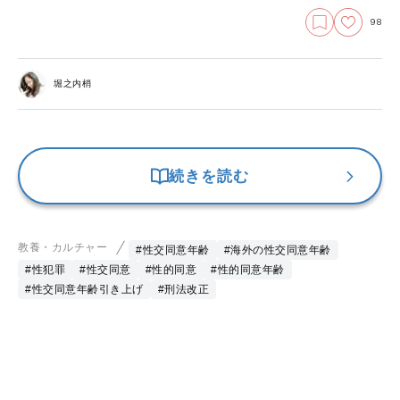
98
堀之内梢
続きを読む
教養・カルチャー
#性交同意年齢
#海外の性交同意年齢
#性犯罪
#性交同意
#性的同意
#性的同意年齢
#性交同意年齢引き上げ
#刑法改正