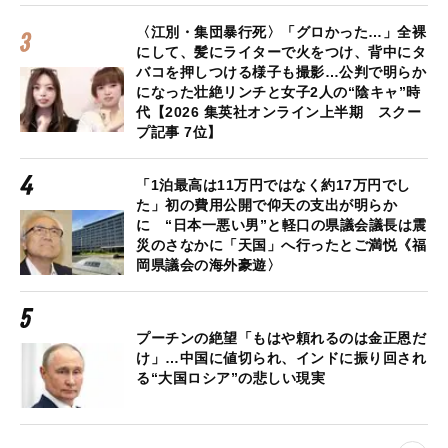
〈江別・集団暴行死〉「グロかった…」全裸
にして、髪にライターで火をつけ、背中にタ
バコを押しつける様子も撮影…公判で明らか
になった壮絶リンチと女子2人の“陰キャ”時
代【2026 集英社オンライン上半期 スクー
プ記事 7位】
「1泊最高は11万円ではなく約17万円でし
た」初の費用公開で仰天の支出が明らか
に “日本一悪い男”と軽口の県議会議長は震
災のさなかに「天国」へ行ったとご満悦《福
岡県議会の海外豪遊〉
プーチンの絶望「もはや頼れるのは金正恩だ
け」…中国に値切られ、インドに振り回され
る“大国ロシア”の悲しい現実