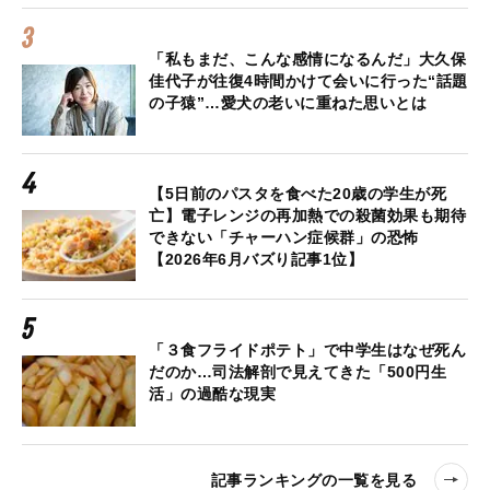
「私もまだ、こんな感情になるんだ」大久保
佳代子が往復4時間かけて会いに行った“話題
の子猿”…愛犬の老いに重ねた思いとは
【5日前のパスタを食べた20歳の学生が死
亡】電子レンジの再加熱での殺菌効果も期待
できない「チャーハン症候群」の恐怖
【2026年6月バズり記事1位】
「３食フライドポテト」で中学生はなぜ死ん
だのか…司法解剖で見えてきた「500円生
活」の過酷な現実
記事ランキングの一覧を見る