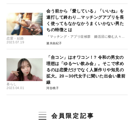
会う前から「愛している」「いいね」を
連打して終わり…マッチングアプリを長
く使ってもなかなかうまくいかない男た
ちの特徴とは
『マッチング・アプリ症候群 婚活沼に棲む人々』
恋愛・結婚
#1
2023.07.19
速水由紀子
「合コン」はオワコン！? 令和の男女の
理想は「ゆる〜い飲み会」。そこで求め
るのは恋愛だけでなく人脈作りや知見の
拡大。20～30代女子に聞いた出会い最前
線
暮らし
2023.04.01
河合桃子
会員限定記事