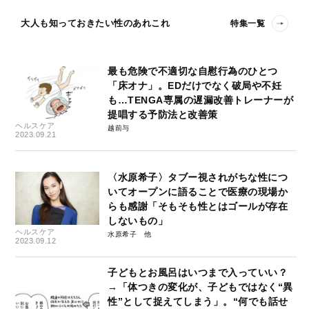
大人も知っておきたい性のあれこれ
特集一覧
最も危険で不適切な自慰行為のひとつ
「床オナ」。EDだけでなく破局や不妊
も…TENGA専属の遅漏改善トレーナーが
提唱する予防法と改善策
ヘルスケア
越前与
2023.09.21
〈水原希子〉タブー視されがちな性につ
いてオープンに語ることで医療の現場か
らも感謝「そもそも性とはゴールが存在
しないもの」
ヘルスケア
水原希子
2023.09.12
子どもとお風呂はいつまで入っていい？
→「体つきの変化が、子どもではなく“異
性”として捉えてしまう」。“何でも話せ