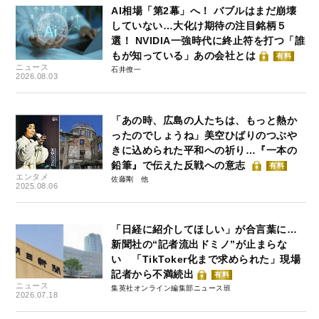
AI相場「第2幕」へ！ バブルはまだ崩壊
していない…大化け期待の注目銘柄５
選！ NVIDIA一強時代に終止符を打つ「誰
もが知っている」あの会社とは
有料
ニュース
石井僚一
2026.08.03
「あの時、広島の人たちは、もっと熱か
ったのでしょうね」美空ひばりのつぶや
きに込められた平和への祈り…『一本の
鉛筆』で伝えた反戦への意志
有料
エンタメ
佐藤剛
2025.08.06
「日経に紹介してほしい」が合言葉に…
新聞社の“記者流出ドミノ”が止まらな
い 「TikToker化まで求められた」現場
記者から不満続出
有料
ニュース
集英社オンライン編集部ニュース班
2026.07.18