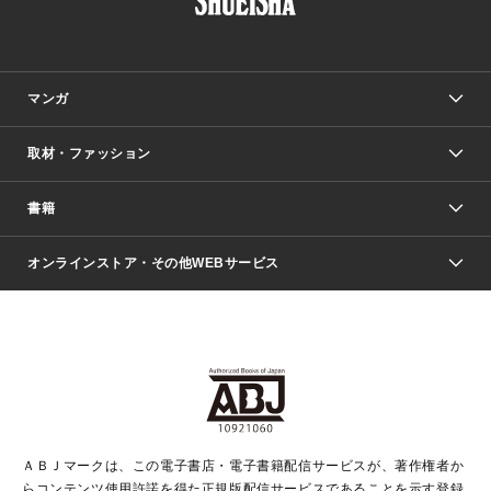
マンガ
取材・ファッション
少年マンガ
週刊少年ジャンプ
書籍
ファッション・美容
青年マンガ
ジャンプSQ.
Seventeen
週刊ヤングジャンプ
オンラインストア・その他WEBサービス
文芸・文庫・総合
芸能・情報・スポーツ
少女マンガ
Vジャンプ
non-no Web
ヤングジャンプ定期購読デジタル
すばる
Myojo
オンラインストア
りぼん
学芸・ノンフィクション・新書
最強ジャンプ
女性マンガ
@BAILA
ヤンジャン＋
小説すばる
週プレNEWS
マーガレット
集英社OTOコンテンツ
集英社 学芸編集部
少年ジャンプ＋
その他WEBサービス
クッキー
ライトノベル・ノベライズ
MAQUIA ONLINE
となりのヤングジャンプ
集英社 文芸ステーション
週プレ グラジャパ！
別冊マーガレット
SHUEISHA MANGA-ART HERITAGE
集英社 ビジネス書
ゼブラック
ココハナ
SHUEISHA ADNAVI
SPUR.JP
集英社Webマガジン Cobalt
グランドジャンプ
web 集英社文庫
キッズ
web Sportiva
マンガMee
ジャンプキャラクターズストア
集英社新書
ジャンプルーキー！
月刊オフィスユー
ＡＢＪマークは、この電子書店・電子書籍配信サービスが、著作権者か
EDITOR'S LAB
LEE
集英社オレンジ文庫
ウルトラジャンプ
青春と読書
パラスポ＋！
らコンテンツ使用許諾を得た正規版配信サービスであることを示す登録
集英社みらい文庫