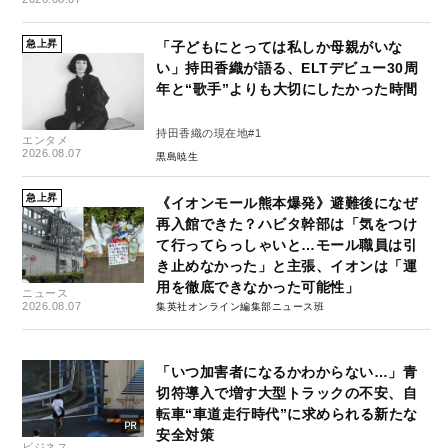
急上昇
「子どもにとっては私しか母親がいな
い」持田香織が語る、ELTデビュー30周
年と“歌手”よりも大切にしたかった時間
持田香織の現在地#1
エンタメ
2026.08.07
黒島暁生
急上昇
《イオンモール熊本爆発》避難後になぜ
再入館できた？ハビタ幹部は「気をつけ
て行ってらっしゃいと…モール職員は引
き止めなかった」と主張、イオンは「運
用を徹底できなかった可能性」
ニュース
2026.08.07
集英社オンライン編集部ニュース班
「いつ加害者になるかわからない…」青
切符導入で増す大型トラックの不安、自
転車“車道走行時代”に求められる新たな
安全対策
ビジネス