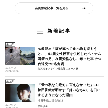
会員限定記事一覧を見る
新着記事
急上昇
≪飯能≫「腹が減って食べ物を盗もう
と…」91歳女性殺害を供述したベトナム
国籍の男、在留資格なし…奪った車で“3
台追突”の逃走劇
ニュース
集英社オンライン編集部ニュース班
2026.08.07
急上昇
「昔の私なら絶対に言えなかった」ELT
持田香織が明かす「嫌いなもの」を口に
するようになった理由
持田香織の現在地#2
エンタメ
黒島暁生
2026.08.07