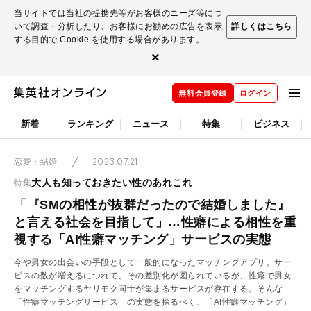
当サイトでは当社の提携先等がお客様のニーズ等につ
いて調査・分析したり、お客様にお勧めの広告を表示
詳しくはこちら
する目的で Cookie を使用する場合があります。
×
無料会員登録
ログイン
新着
ランキング
ニュース
特集
ビジネス
2023.07.21
恋愛・結婚
大人も知っておきたい性のあれこれ
特集
「『SMの相性が抜群だったので結婚しました』
と言える社会を目指して」…性癖による相性を重
視する「AI性癖マッチング」サービスの実態
今や男女の出会いの手段として一般的になったマッチングアプリ。サー
ビスの数が増えるにつれて、その差別化が図られているが、性癖で男女
をマッチングするヤリモク同士が集まるサービスが存在する。そんな
「性癖マッチングサービス」の実態を探るべく、「AI性癖マッチング」