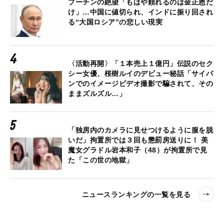
プーチンの絶望「もはや頼れるのは金正恩だ
け」…中国に値切られ、インドに振り回され
る“大国ロシア”の悲しい現実
〈活動再開〉「１本売上１億円」伝説のセク
シー女優、桜樹ルイのデビュー秘話「サイパ
ンでのイメージビデオ撮影で騙されて、その
ままズルズル…」
「独房内のカメラに見せつけるように服を脱
いだ」拘置所では３回も懲罰房送りに！ 美
魔女グラドル岩本和子（48）が拘置所で見
た「この世の地獄」
ニュースランキングの一覧を見る