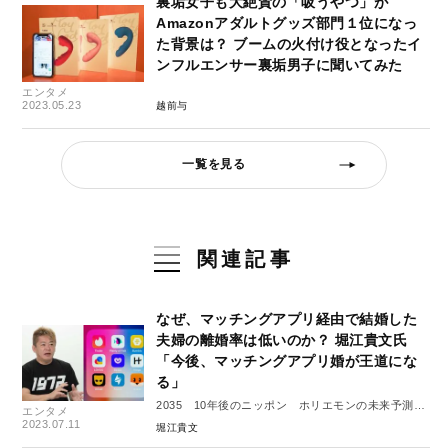
裏垢女子も大絶賛の「吸うやつ」が
Amazonアダルトグッズ部門１位になっ
た背景は？ ブームの火付け役となったイ
ンフルエンサー裏垢男子に聞いてみた
エンタメ
2023.05.23
越前与
一覧を見る
関連記事
なぜ、マッチングアプリ経由で結婚した
夫婦の離婚率は低いのか？ 堀江貴文氏
「今後、マッチングアプリ婚が王道にな
る」
2035 10年後のニッポン ホリエモンの未来予測大
エンタメ
全#２
2023.07.11
堀江貴文