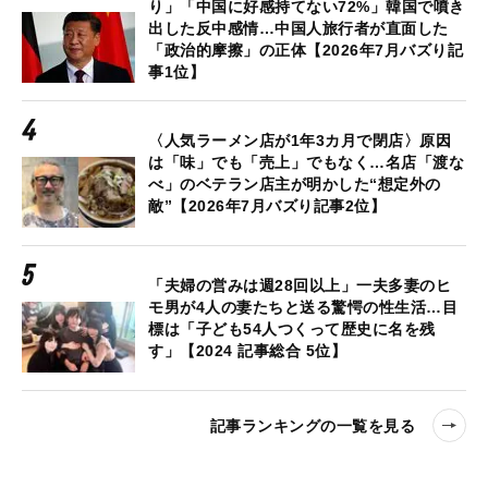
り」「中国に好感持てない72%」韓国で噴き
出した反中感情…中国人旅行者が直面した
「政治的摩擦」の正体【2026年7月バズり記
事1位】
〈人気ラーメン店が1年3カ月で閉店〉原因
は「味」でも「売上」でもなく…名店「渡な
べ」のベテラン店主が明かした“想定外の
敵”【2026年7月バズり記事2位】
「夫婦の営みは週28回以上」一夫多妻のヒ
モ男が4人の妻たちと送る驚愕の性生活…目
標は「子ども54人つくって歴史に名を残
す」【2024 記事総合 5位】
記事ランキングの一覧を見る