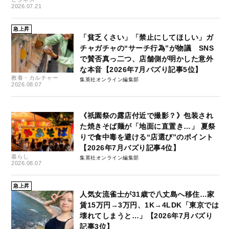
2026.07.21
急上昇
「貧乏くさい」「禁止にしてほしい」ガ
チャガチャの“サーチ行為”が物議 SNS
で賛否真っ二つ、店舗側が明かした意外
な本音【2026年7月バズり記事5位】
教養・カルチャー
集英社オンライン編集部
2026.08.07
《祇園祭の露店付近で撮影？》包装され
た焼きそば麺が「地面に直置き…」 夏祭
りで食中毒を避ける“店選び”のポイント
【2026年7月バズり記事4位】
暮らし
集英社オンライン編集部
2026.08.07
急上昇
人気女流雀士が31歳で八丈島へ移住…家
賃15万円→3万円、1K→4LDK「東京では
壊れてしまうと…」【2026年7月バズり
記事3位】