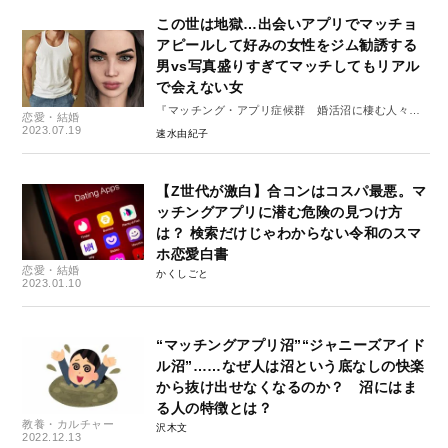
この世は地獄…出会いアプリでマッチョ
アピールして好みの女性をジム勧誘する
男vs写真盛りすぎてマッチしてもリアル
で会えない女
『マッチング・アプリ症候群 婚活沼に棲む人々』
恋愛・結婚
#2
2023.07.19
速水由紀子
【Z世代が激白】合コンはコスパ最悪。マ
ッチングアプリに潜む危険の見つけ方
は？ 検索だけじゃわからない令和のスマ
ホ恋愛白書
恋愛・結婚
かくしごと
2023.01.10
“マッチングアプリ沼”“ジャニーズアイド
ル沼”……なぜ人は沼という底なしの快楽
から抜け出せなくなるのか？ 沼にはま
る人の特徴とは？
教養・カルチャー
沢木文
2022.12.13