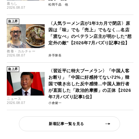
暮らし
松岡千晶
2026.08.07
急上昇
〈人気ラーメン店が1年3カ月で閉店〉原
因は「味」でも「売上」でもなく…名店
「渡なべ」のベテラン店主が明かした“想
定外の敵”【2026年7月バズり記事2位】
教養・カルチャー
2026.08.07
井手隊長
急上昇
〈習近平に特大ブーメラン〉「中国人客
お断り」「中国に好感持てない72%」韓
国で噴き出した反中感情…中国人旅行者
が直面した「政治的摩擦」の正体【2026
年7月バズり記事1位】
ニュース
2026.08.07
小倉健一
新着記事一覧を見る