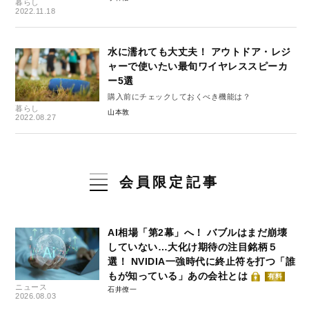
暮らし
2022.11.18
水に濡れても大丈夫！ アウトドア・レジ
ャーで使いたい最旬ワイヤレススピーカ
ー5選
購入前にチェックしておくべき機能は？
暮らし
山本敦
2022.08.27
会員限定記事
AI相場「第2幕」へ！ バブルはまだ崩壊
していない…大化け期待の注目銘柄５
選！ NVIDIA一強時代に終止符を打つ「誰
もが知っている」あの会社とは
有料
ニュース
石井僚一
2026.08.03