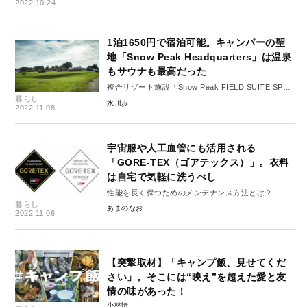
2022.10.24
1泊1650円で宿泊可能。キャンパーの聖
地「Snow Peak Headquarters」は温泉
もサウナも最高だった
複合リゾート施設「Snow Peak FIELD SUITE SPA
暮らし
HEADQUARTERS」を堪能しよう
水川歩
2022.11.08
宇宙服や人工血管にも活用される
「GORE-TEX（ゴアテックス）」。衣料
は自宅で気軽に洗うべし
性能を長く保つためのメンテナンス方法とは？
暮らし
あまのなお
2022.11.06
【突撃取材】「キャンプ飯、見せてくだ
さい」。そこには“映え”を超えた愛と友
情の味があった！
小林悟