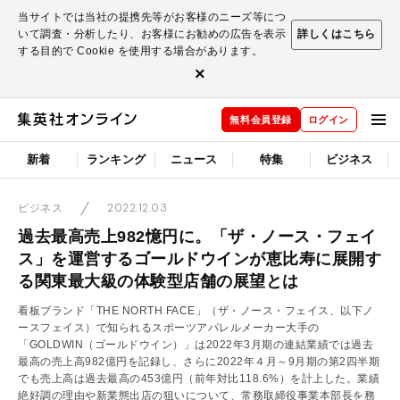
当サイトでは当社の提携先等がお客様のニーズ等につ
いて調査・分析したり、お客様にお勧めの広告を表示
詳しくはこちら
する目的で Cookie を使用する場合があります。
×
無料会員登録
ログイン
新着
ランキング
ニュース
特集
ビジネス
2022.12.03
ビジネス
過去最高売上982憶円に。「ザ・ノース・フェイ
ス」を運営するゴールドウインが恵比寿に展開す
る関東最大級の体験型店舗の展望とは
看板ブランド「THE NORTH FACE」（ザ・ノース・フェイス、以下ノ
ースフェイス）で知られるスポーツアパレルメーカー大手の
「GOLDWIN（ゴールドウイン）」は2022年3月期の連結業績では過去
最高の売上高982億円を記録し、さらに2022年４月～9月期の第2四半期
でも売上高は過去最高の453億円（前年対比118.6%）を計上した。業績
絶好調の理由や新業態出店の狙いについて、常務取締役事業本部長を務