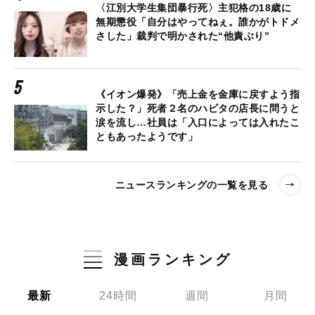
〈江別大学生集団暴行死〉主犯格の18歳に
無期懲役「自分はやってねぇ。誰かがトドメ
さした」裁判で明かされた“他責ぶり”
《イオン爆発》「売上金を金庫に戻すよう指
示した？」死者２名のハビタの店長に問うと
涙を流し…社員は「入口によっては入れたこ
ともあったようです」
ニュースランキングの一覧を見る
漫画ランキング
最新
24時間
週間
月間