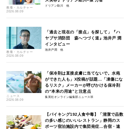
ドリアン助川
教養・カルチャー
2026.08.09
「過去と現在の「接点」を探して」『ハ
ヤブサ消防団 森へつづく道』池井戸 潤
インタビュー
池井戸潤
教養・カルチャー
2026.08.09
「保冷剤は直接皮膚に当てないで。水疱
ができた人も」X投稿が話題…「凍傷にな
るリスク」メーカーが呼びかける保冷剤
の“本来の用途”と注意点
ニュース
集英社オンライン編集部ニュース班
2026.08.09
【バイキング192人食中毒】「清潔で品数
の多い感じのいいレストラン」静岡のス
ポーツ宿泊施設内で集団発症…合宿・遠