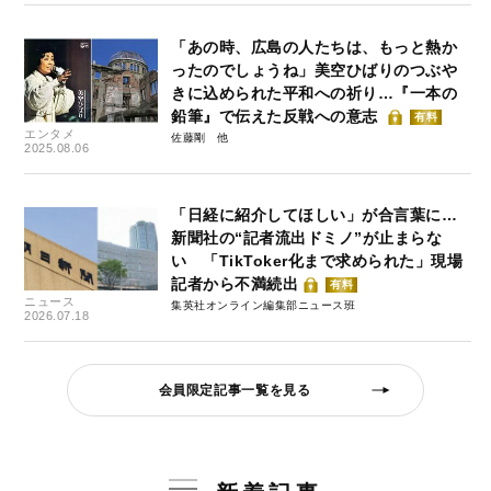
「あの時、広島の人たちは、もっと熱か
ったのでしょうね」美空ひばりのつぶや
きに込められた平和への祈り…『一本の
鉛筆』で伝えた反戦への意志
有料
エンタメ
佐藤剛
2025.08.06
「日経に紹介してほしい」が合言葉に…
新聞社の“記者流出ドミノ”が止まらな
い 「TikToker化まで求められた」現場
記者から不満続出
有料
ニュース
集英社オンライン編集部ニュース班
2026.07.18
会員限定記事一覧を見る