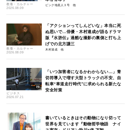
教養・カルチャー
ピンク地底人３号
2026.08.09
「アクションってしんどいな」本当に死
ぬ思いで…俳優・木村達成が語るドラマ
版『水滸伝』過酷な撮影の裏側と打ち上
げでの北方謙三
教養・カルチャー
木村達成
2026.08.09
「いつ加害者になるかわからない…」青
切符導入で増す大型トラックの不安、自
転車“車道走行時代”に求められる新たな
安全対策
ビジネス
2026.07.21
書いているときはその動物になり切って
世界を見ています『動物哲学物語 ナイ
ス実存』ドリアン助川×俵 万智