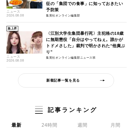
征の「集団での食事」に知っておきたい
予防策
ニュース
2026.08.08
集英社オンライン編集部
急上昇
〈江別大学生集団暴行死〉主犯格の18歳
に無期懲役「自分はやってねぇ。誰かが
トドメさした」裁判で明かされた“他責ぶ
り”
ニュース
集英社オンライン編集部ニュース班
2026.08.08
新着記事一覧を見る
記事ランキング
最新
24時間
週間
月間