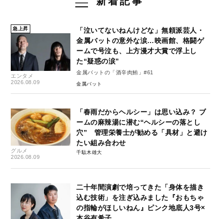
新着記事
急上昇
「泣いてないねんけどな」無頼派芸人・
金属バットの意外な涙…映画館、格闘ゲ
ームで号泣も、上方漫才大賞で浮上し
た“疑惑の涙”
金属バットの「酒辛肉鮪」#61
エンタメ
2026.08.09
金属バット
「春雨だからヘルシー」は思い込み？ ブ
ームの麻辣湯に潜む“ヘルシーの落とし
穴” 管理栄養士が勧める「具材」と避け
たい組み合わせ
グルメ
千駄木雄大
2026.08.09
二十年間演劇で培ってきた「身体を描き
込む技術」を注ぎ込みました『おもちゃ
の指輪がほしいねん』ピンク地底人3号×
本谷有希子