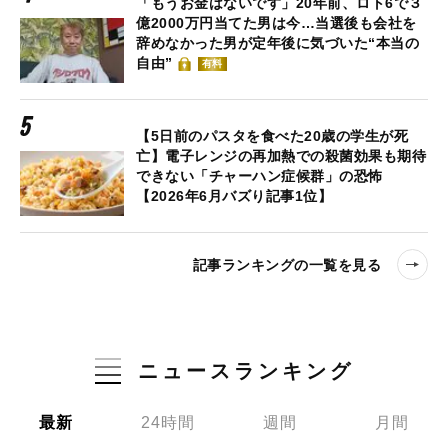
「もうお金はないです」20年前、ロト6で３
億2000万円当てた男は今…当選後も会社を
辞めなかった男が定年後に気づいた“本当の
自由”
有料
【5日前のパスタを食べた20歳の学生が死
亡】電子レンジの再加熱での殺菌効果も期待
できない「チャーハン症候群」の恐怖
【2026年6月バズり記事1位】
記事ランキングの一覧を見る
ニュースランキング
最新
24時間
週間
月間