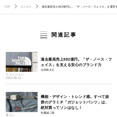
TOP
ビジネス
過去最高売上982憶円に。「ザ・ノース・フェイス」を運
関連記事
過去最高売上982億円。「ザ・ノース・フ
ェイス」を支える安心のブランド力
古田島大介
ファッション
2022.08.11
機能・デザイン・トレンド感。すべて抜
群のグラミチ「ガジェットパンツ」は、
絶対買ってソンはなし！
佐藤誠二朗
暮らし