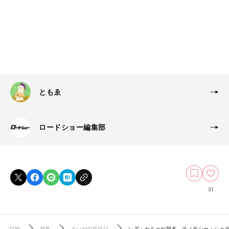
ともゑ
ロードショー編集部
31
TOP
特集
えいがの絵日記
レア・セドゥが脱ぎ、ティモシー・シャ