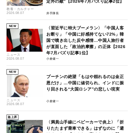
定外の敵”【2026年7月バズり記事2位】
教養・カルチャー
2026.08.07
井手隊長
NEW
〈習近平に特大ブーメラン〉「中国人客
お断り」「中国に好感持てない72%」韓
国で噴き出した反中感情…中国人旅行者
が直面した「政治的摩擦」の正体【2026
年7月バズり記事1位】
ニュース
2026.08.07
小倉健一
NEW
プーチンの絶望「もはや頼れるのは金正
恩だけ」…中国に値切られ、インドに振
り回される“大国ロシア”の悲しい現実
ニュース
小倉健一
2026.08.07
急上昇
〈満員山手線にベビーカーで炎上〉「折
りたたまず乗車できる」はずなのに「避