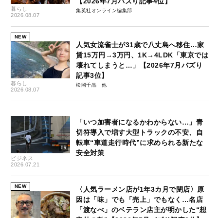
【2026年7月バズり記事4位】
暮らし
集英社オンライン編集部
2026.08.07
NEW
人気女流雀士が31歳で八丈島へ移住…家
賃15万円→3万円、1K→4LDK「東京では
壊れてしまうと…」【2026年7月バズり
記事3位】
暮らし
松岡千晶
2026.08.07
「いつ加害者になるかわからない…」青
切符導入で増す大型トラックの不安、自
転車“車道走行時代”に求められる新たな
安全対策
ビジネス
2026.07.21
NEW
〈人気ラーメン店が1年3カ月で閉店〉原
因は「味」でも「売上」でもなく…名店
「渡なべ」のベテラン店主が明かした“想