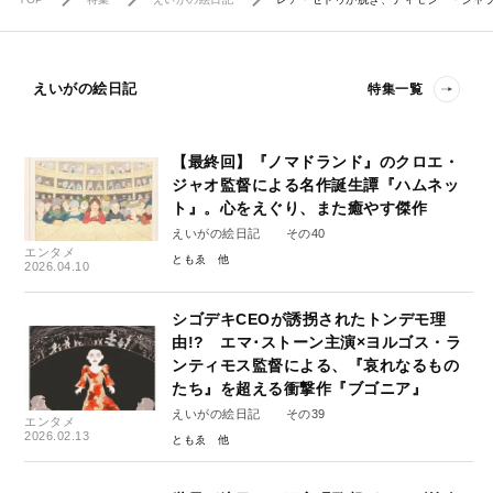
えいがの絵日記
特集一覧
【最終回】『ノマドランド』のクロエ・
ジャオ監督による名作誕生譚『ハムネッ
ト』。心をえぐり、また癒やす傑作
えいがの絵日記 その40
エンタメ
ともゑ
2026.04.10
シゴデキCEOが誘拐されたトンデモ理
由!? エマ･ストーン主演×ヨルゴス・ラ
ンティモス監督による、『哀れなるもの
たち』を超える衝撃作『ブゴニア』
えいがの絵日記 その39
エンタメ
2026.02.13
ともゑ