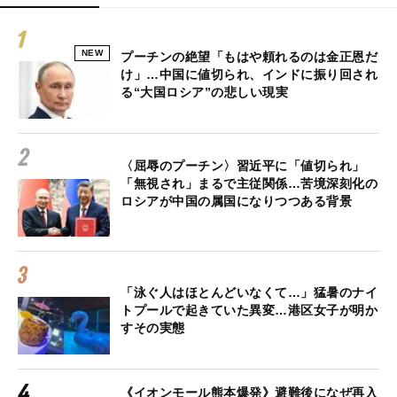
NEW
プーチンの絶望「もはや頼れるのは金正恩だ
け」…中国に値切られ、インドに振り回され
る“大国ロシア”の悲しい現実
〈屈辱のプーチン〉習近平に「値切られ」
「無視され」まるで主従関係…苦境深刻化の
ロシアが中国の属国になりつつある背景
「泳ぐ人はほとんどいなくて…」猛暑のナイ
トプールで起きていた異変…港区女子が明か
すその実態
《イオンモール熊本爆発》避難後になぜ再入