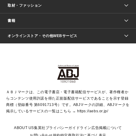
取材・ファッション
少年マンガ
週刊少年ジャンプ
書籍
ファッション・美容
青年マンガ
ジャンプSQ.
Seventeen
週刊ヤングジャンプ
オンラインストア・その他WEBサービス
文芸・文庫・総合
芸能・情報・スポーツ
少女マンガ
Vジャンプ
non-no Web
ヤングジャンプ定期購読デジタル
すばる
Myojo
オンラインストア
りぼん
学芸・ノンフィクション・新書
最強ジャンプ
女性マンガ
@BAILA
ヤンジャン＋
小説すばる
週プレNEWS
マーガレット
集英社OTOコンテンツ
集英社 学芸編集部
少年ジャンプ＋
その他WEBサービス
クッキー
ライトノベル・ノベライズ
MAQUIA ONLINE
となりのヤングジャンプ
集英社 文芸ステーション
週プレ グラジャパ！
別冊マーガレット
SHUEISHA MANGA-ART HERITAGE
集英社 ビジネス書
ゼブラック
ココハナ
SHUEISHA ADNAVI
SPUR.JP
集英社Webマガジン Cobalt
グランドジャンプ
web 集英社文庫
キッズ
web Sportiva
マンガMee
ジャンプキャラクターズストア
集英社新書
ジャンプルーキー！
月刊オフィスユー
ＡＢＪマークは、この電子書店・電子書籍配信サービスが、著作権者か
EDITOR'S LAB
LEE
集英社オレンジ文庫
ウルトラジャンプ
青春と読書
パラスポ＋！
らコンテンツ使用許諾を得た正規版配信サービスであることを示す登録
集英社みらい文庫
リマコミ＋
HAPPY PLUS STORE
集英社新書プラス
ジャンプTOON
商標（登録番号 第6091713号）です。ABJマークの詳細、ABJマークを
Marisol
シフォン文庫
アジア人物史
S-KIDS.LAND
マンガMeets
掲示しているサービスの一覧はこちら →
https://aebs.or.jp/
shueisha vox
よみタイ
S-MANGA
Web éclat
ダッシュエックス文庫
LEEマルシェ
kotoba
集英社ジャンプリミックス
ABOUT US
集英社プライバシーガイドライン
広告掲載について
T JAPAN:The New York Times Style Magazine
JUMP j BOOKS
お問い合わせ
規約
特定商取引法に基づく表示
SHOP Marisol