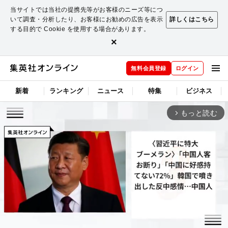
当サイトでは当社の提携先等がお客様のニーズ等につ
いて調査・分析したり、お客様にお勧めの広告を表示
詳しくはこちら
する目的で Cookie を使用する場合があります。
×
無料会員登録
ログイン
新着
ランキング
ニュース
特集
ビジネス
もっと読む
arrow_forward_ios