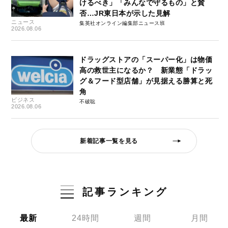
けるべき」「みんなで守るもの」と賛
否…JR東日本が示した見解
ニュース
集英社オンライン編集部ニュース班
2026.08.06
ドラッグストアの「スーパー化」は物価
高の救世主になるか？ 新業態「ドラッ
グ＆フード型店舗」が見据える勝算と死
角
ビジネス
不破聡
2026.08.06
新着記事一覧を見る
記事ランキング
最新
24時間
週間
月間