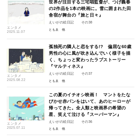
世界が注目する三宅唱監督が、つげ義春
の2作品を1本の映画に。雪に囲まれた田
舎宿が舞台の『旅と日々』
えいがの絵日記 その38
エンタメ
ともゑ
2025.11.07
孤独死の隣人と恋をする!? 偏屈な60歳
男性の心に風が吹き込んでいく様子を描
く、ちょっと変わったラブストーリー
『マルティネス』
えいがの絵日記 その37
エンタメ
2025.08.22
ともゑ
この夏のイチオシ映画！ マントをたな
びかせ赤パンをはいて、あのヒーローが
帰ってきた。全人類と映画界の希望の
星、笑えて泣ける『スーパーマン』
えいがの絵日記 その36
エンタメ
2025.07.11
ともゑ