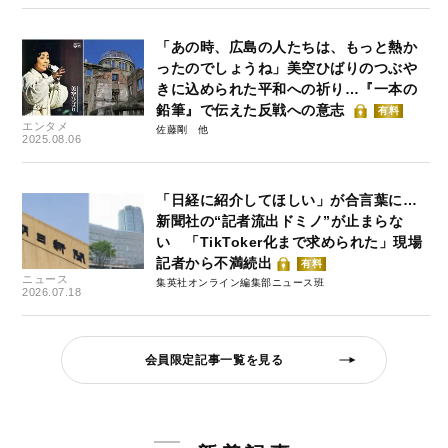
「あの時、広島の人たちは、もっと熱か
ったのでしょうね」美空ひばりのつぶや
きに込められた平和への祈り…『一本の
鉛筆』で伝えた反戦への意志
有料
エンタメ
佐藤剛
2025.08.06
「日経に紹介してほしい」が合言葉に…
新聞社の“記者流出ドミノ”が止まらな
い 「TikToker化まで求められた」現場
記者から不満続出
有料
ニュース
集英社オンライン編集部ニュース班
2026.07.18
会員限定記事一覧を見る