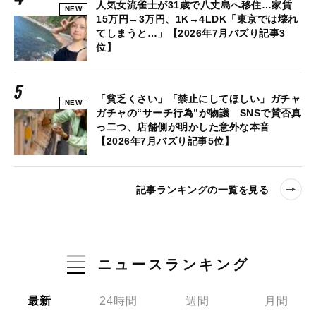
人気女流雀士が31歳で八丈島へ移住…家賃
NEW
15万円→3万円、1K→4LDK「東京では壊れ
てしまうと…」【2026年7月バズり記事3
位】
「貧乏くさい」「禁止にしてほしい」ガチャ
NEW
ガチャの“サーチ行為”が物議 SNSで賛否真
っ二つ、店舗側が明かした意外な本音
【2026年7月バズり記事5位】
記事ランキングの一覧を見る
ニュースランキング
最新
24時間
週間
月間