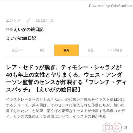
Powered by 
GliaStudios
Mute
2022.11.10
エンタメ
えいがの絵日記
特集
えいがの絵日記
#1･･･
#3
#4
#5
･･･#40
レア・セドゥが脱ぎ、ティモシー・シャラメが
40も年上の女性とヤリまくる。ウェス・アンダ
ーソン監督のセンスが炸裂する『フレンチ・ディ
スパッチ』【えいがの絵日記】
イラストレーターのともゑさんが、心に響いた映画をイラスト絵日記に
するシリーズ。第４回は、そのセンスに魅入られた俳優たちが、短い出
番でも出たい！と熱望、驚くほど豪華なキャストが怪演する群像コメデ
ィ。センスの塊のような画面ばかりで、イラストの腕が鳴る
31