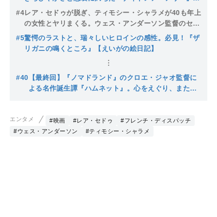
【えいがの絵日記】
#4
レア・セドゥが脱ぎ、ティモシー・シャラメが40も年上
の女性とヤリまくる。ウェス・アンダーソン監督のセン
スが炸裂する『フレンチ・ディスパッチ』【えいがの絵
#5
驚愕のラストと、瑞々しいヒロインの感性。必見！『ザ
日記】
リガニの鳴くところ』【えいがの絵日記】
#40
【最終回】『ノマドランド』のクロエ・ジャオ監督に
よる名作誕生譚『ハムネット』。心をえぐり、また癒
やす傑作
エンタメ
#映画
#レア・セドゥ
#フレンチ・ディスパッチ
#ウェス・アンダーソン
#ティモシー・シャラメ