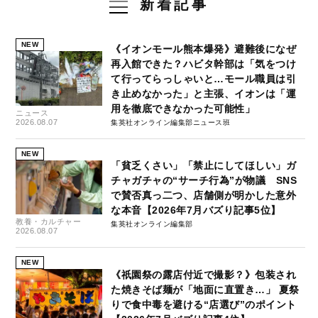
新着記事
NEW
《イオンモール熊本爆発》避難後になぜ
再入館できた？ハビタ幹部は「気をつけ
て行ってらっしゃいと…モール職員は引
き止めなかった」と主張、イオンは「運
用を徹底できなかった可能性」
ニュース
2026.08.07
集英社オンライン編集部ニュース班
NEW
「貧乏くさい」「禁止にしてほしい」ガ
チャガチャの“サーチ行為”が物議 SNS
で賛否真っ二つ、店舗側が明かした意外
な本音【2026年7月バズり記事5位】
教養・カルチャー
集英社オンライン編集部
2026.08.07
NEW
《祇園祭の露店付近で撮影？》包装され
た焼きそば麺が「地面に直置き…」 夏祭
りで食中毒を避ける“店選び”のポイント