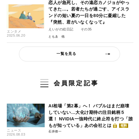
恋人が急死し、その遠恋カノジョがやっ
てきた…。若者たちが過ごす、アイスラ
ンドの短い夏の一日を80分に凝縮した
『突然、君がいなくなって』
えいがの絵日記 その35
エンタメ
2025.06.20
ともゑ
一覧を見る
会員限定記事
AI相場「第2幕」へ！ バブルはまだ崩壊
していない…大化け期待の注目銘柄５
選！ NVIDIA一強時代に終止符を打つ「誰
もが知っている」あの会社とは
有料
ニュース
石井僚一
2026.08.03