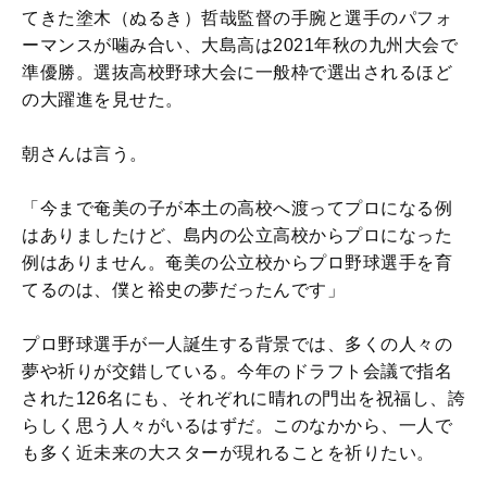
てきた塗木（ぬるき）哲哉監督の手腕と選手のパフォ
ーマンスが噛み合い、大島高は2021年秋の九州大会で
準優勝。選抜高校野球大会に一般枠で選出されるほど
の大躍進を見せた。
朝さんは言う。
「今まで奄美の子が本土の高校へ渡ってプロになる例
はありましたけど、島内の公立高校からプロになった
例はありません。奄美の公立校からプロ野球選手を育
てるのは、僕と裕史の夢だったんです」
プロ野球選手が一人誕生する背景では、多くの人々の
夢や祈りが交錯している。今年のドラフト会議で指名
された126名にも、それぞれに晴れの門出を祝福し、誇
らしく思う人々がいるはずだ。このなかから、一人で
も多く近未来の大スターが現れることを祈りたい。