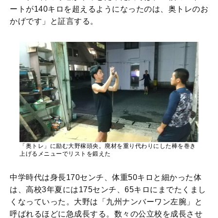
ートが140キロを超えるようになったのは、奥トレのお
かげです」と証言する。
「奥トレ」に励む大野稼頭央。廃材を重り代わりにした棒を巻き
上げるメニューでリストを鍛えた
中学時代は身長170センチ、体重50キロと細かった体
は、高校3年夏には175センチ、65キロにまでたくまし
くなっていった。大野は「九州ナンバーワン左腕」と
呼ばれるほどに急成長する。数々の公立校を成長させ