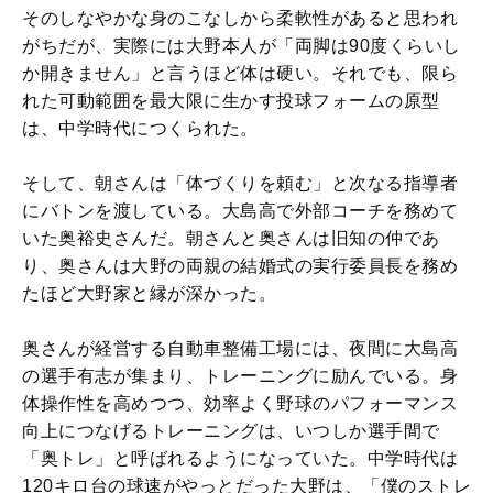
そのしなやかな身のこなしから柔軟性があると思われ
がちだが、実際には大野本人が「両脚は90度くらいし
か開きません」と言うほど体は硬い。それでも、限ら
れた可動範囲を最大限に生かす投球フォームの原型
は、中学時代につくられた。
そして、朝さんは「体づくりを頼む」と次なる指導者
にバトンを渡している。大島高で外部コーチを務めて
いた奥裕史さんだ。朝さんと奥さんは旧知の仲であ
り、奥さんは大野の両親の結婚式の実行委員長を務め
たほど大野家と縁が深かった。
奥さんが経営する自動車整備工場には、夜間に大島高
の選手有志が集まり、トレーニングに励んでいる。身
体操作性を高めつつ、効率よく野球のパフォーマンス
向上につなげるトレーニングは、いつしか選手間で
「奥トレ」と呼ばれるようになっていた。中学時代は
120キロ台の球速がやっとだった大野は、「僕のストレ