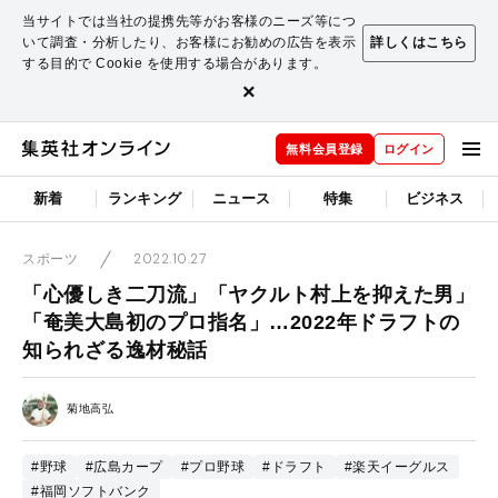
当サイトでは当社の提携先等がお客様のニーズ等につ
いて調査・分析したり、お客様にお勧めの広告を表示
詳しくはこちら
する目的で Cookie を使用する場合があります。
×
無料会員登録
ログイン
新着
ランキング
ニュース
特集
ビジネス
2022.10.27
スポーツ
「心優しき二刀流」「ヤクルト村上を抑えた男」
「奄美大島初のプロ指名」…2022年ドラフトの
知られざる逸材秘話
菊地高弘
#野球
#広島カープ
#プロ野球
#ドラフト
#楽天イーグルス
#福岡ソフトバンク