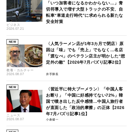
「いつ加害者になるかわからない…」青
切符導入で増す大型トラックの不安、自
転車“車道走行時代”に求められる新たな
安全対策
ビジネス
2026.07.21
NEW
〈人気ラーメン店が1年3カ月で閉店〉原
因は「味」でも「売上」でもなく…名店
「渡なべ」のベテラン店主が明かした“想
定外の敵”【2026年7月バズり記事2位】
教養・カルチャー
2026.08.07
井手隊長
NEW
〈習近平に特大ブーメラン〉「中国人客
お断り」「中国に好感持てない72%」韓
国で噴き出した反中感情…中国人旅行者
が直面した「政治的摩擦」の正体【2026
年7月バズり記事1位】
ニュース
2026.08.07
小倉健一