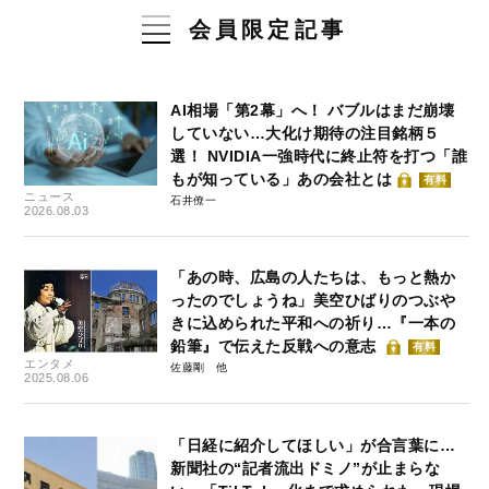
会員限定記事
AI相場「第2幕」へ！ バブルはまだ崩壊
していない…大化け期待の注目銘柄５
選！ NVIDIA一強時代に終止符を打つ「誰
もが知っている」あの会社とは
有料
ニュース
石井僚一
2026.08.03
「あの時、広島の人たちは、もっと熱か
ったのでしょうね」美空ひばりのつぶや
きに込められた平和への祈り…『一本の
鉛筆』で伝えた反戦への意志
有料
エンタメ
佐藤剛
2025.08.06
「日経に紹介してほしい」が合言葉に…
新聞社の“記者流出ドミノ”が止まらな