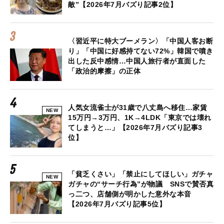
敵”【2026年7月バズり記事2位】
〈習近平に特大ブーメラン〉「中国人客お断
り」「中国に好感持てない72%」韓国で噴き
出した反中感情…中国人旅行者が直面した
「政治的摩擦」の正体
人気女流雀士が31歳で八丈島へ移住…家賃
NEW
15万円→3万円、1K→4LDK「東京では壊れ
てしまうと…」【2026年7月バズり記事3
位】
「貧乏くさい」「禁止にしてほしい」ガチャ
NEW
ガチャの“サーチ行為”が物議 SNSで賛否真
っ二つ、店舗側が明かした意外な本音
【2026年7月バズり記事5位】