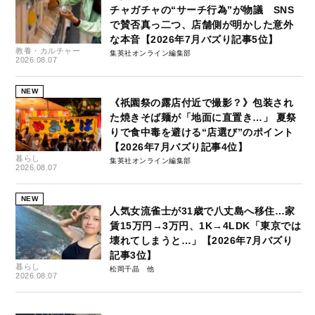
チャガチャの“サーチ行為”が物議 SNS
で賛否真っ二つ、店舗側が明かした意外
な本音【2026年7月バズり記事5位】
教養・カルチャー
集英社オンライン編集部
2026.08.07
NEW
《祇園祭の露店付近で撮影？》包装され
た焼きそば麺が「地面に直置き…」 夏祭
りで食中毒を避ける“店選び”のポイント
【2026年7月バズり記事4位】
暮らし
集英社オンライン編集部
2026.08.07
NEW
人気女流雀士が31歳で八丈島へ移住…家
賃15万円→3万円、1K→4LDK「東京では
壊れてしまうと…」【2026年7月バズり
記事3位】
暮らし
松岡千晶
2026.08.07