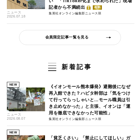
い 「TikToker化まで求められた」現場
記者から不満続出
有料
ニュース
集英社オンライン編集部ニュース班
2026.07.18
会員限定記事一覧を見る
新着記事
NEW
《イオンモール熊本爆発》避難後になぜ
再入館できた？ハビタ幹部は「気をつけ
て行ってらっしゃいと…モール職員は引
き止めなかった」と主張、イオンは「運
用を徹底できなかった可能性」
ニュース
2026.08.07
集英社オンライン編集部ニュース班
NEW
「貧乏くさい」「禁止にしてほしい」ガ