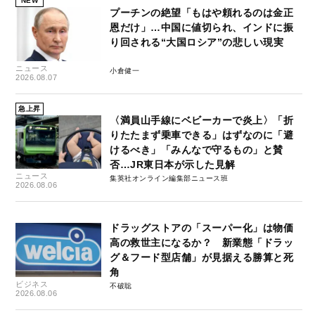
NEW
プーチンの絶望「もはや頼れるのは金正
恩だけ」…中国に値切られ、インドに振
り回される“大国ロシア”の悲しい現実
ニュース
小倉健一
2026.08.07
急上昇
〈満員山手線にベビーカーで炎上〉「折
りたたまず乗車できる」はずなのに「避
けるべき」「みんなで守るもの」と賛
否…JR東日本が示した見解
ニュース
集英社オンライン編集部ニュース班
2026.08.06
ドラッグストアの「スーパー化」は物価
高の救世主になるか？ 新業態「ドラッ
グ＆フード型店舗」が見据える勝算と死
角
ビジネス
不破聡
2026.08.06