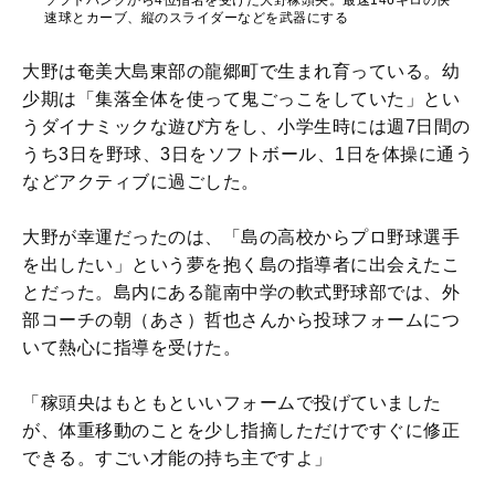
ソフトバンクから4位指名を受けた大野稼頭央。最速146キロの快
速球とカーブ、縦のスライダーなどを武器にする
大野は奄美大島東部の龍郷町で生まれ育っている。幼
少期は「集落全体を使って鬼ごっこをしていた」とい
うダイナミックな遊び方をし、小学生時には週7日間の
うち3日を野球、3日をソフトボール、1日を体操に通う
などアクティブに過ごした。
大野が幸運だったのは、「島の高校からプロ野球選手
を出したい」という夢を抱く島の指導者に出会えたこ
とだった。島内にある龍南中学の軟式野球部では、外
部コーチの朝（あさ）哲也さんから投球フォームにつ
いて熱心に指導を受けた。
「稼頭央はもともといいフォームで投げていました
が、体重移動のことを少し指摘しただけですぐに修正
できる。すごい才能の持ち主ですよ」