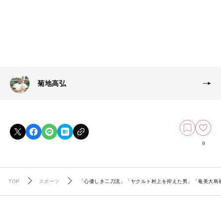
菊地高弘
9
TOP
スポーツ
「心優しき二刀流」「ヤクルト村上を抑えた男」「奄美大島初