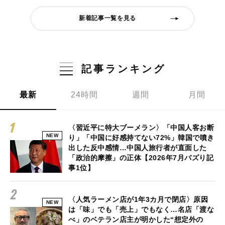
新着記事一覧を見る
記事ランキング
最新
24時間
週間
月間
〈習近平に特大ブーメラン〉「中国人客お断
NEW
り」「中国に好感持てない72%」韓国で噴き
出した反中感情…中国人旅行者が直面した
「政治的摩擦」の正体【2026年7月バズり記
事1位】
〈人気ラーメン店が1年3カ月で閉店〉原因
NEW
は「味」でも「売上」でもなく…名店「渡な
べ」のベテラン店主が明かした“想定外の