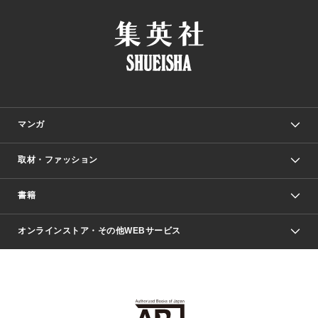
マンガ
取材・ファッション
少年マンガ
週刊少年ジャンプ
書籍
ファッション・美容
青年マンガ
ジャンプSQ.
Seventeen
週刊ヤングジャンプ
オンラインストア・その他WEBサービス
文芸・文庫・総合
芸能・情報・スポーツ
少女マンガ
Vジャンプ
non-no Web
ヤングジャンプ定期購読デジタル
すばる
Myojo
オンラインストア
りぼん
学芸・ノンフィクション・新書
最強ジャンプ
女性マンガ
@BAILA
ヤンジャン＋
小説すばる
週プレNEWS
マーガレット
集英社OTOコンテンツ
集英社 学芸編集部
少年ジャンプ＋
その他WEBサービス
クッキー
ライトノベル・ノベライズ
MAQUIA ONLINE
となりのヤングジャンプ