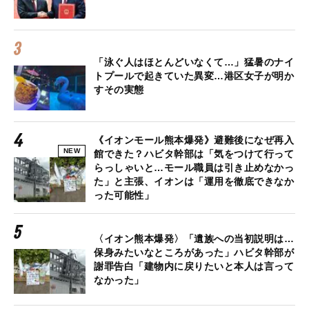
「泳ぐ人はほとんどいなくて…」猛暑のナイ
トプールで起きていた異変…港区女子が明か
すその実態
《イオンモール熊本爆発》避難後になぜ再入
NEW
館できた？ハビタ幹部は「気をつけて行って
らっしゃいと…モール職員は引き止めなかっ
た」と主張、イオンは「運用を徹底できなか
った可能性」
〈イオン熊本爆発〉「遺族への当初説明は…
保身みたいなところがあった」ハビタ幹部が
謝罪告白「建物内に戻りたいと本人は言って
なかった」