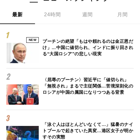
最新
24時間
週間
月間
NEW
プーチンの絶望「もはや頼れるのは金正恩だ
け」…中国に値切られ、インドに振り回され
る“大国ロシア”の悲しい現実
〈屈辱のプーチン〉習近平に「値切られ」
「無視され」まるで主従関係…苦境深刻化の
ロシアが中国の属国になりつつある背景
「泳ぐ人はほとんどいなくて…」猛暑のナイ
トプールで起きていた異変…港区女子が明か
すその実態