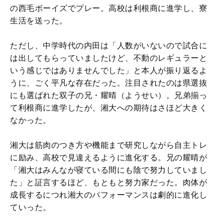
の西毛ボーイズでプレー。高校は利根商に進学し、寮
生活を送った。
ただし、中学時代の内田は「人数がいないので試合に
は出してもらっていましたけど、不動のレギュラーと
いう感じではありませんでした」と本人が振り返るよ
うに、ごく平凡な存在だった。注目されたのは県選抜
にも選ばれた双子の兄・耀晴（ようせい）。兄弟揃っ
て利根商に進学したが、湘大への期待はさほど大きく
なかった。
湘大は筋肉のつき方や機能まで研究しながら自主トレ
に励み、高校で見違えるように進化する。兄の耀晴が
「湘大はみんなが寝ている間にも陰で努力していまし
た」と証言するほど、もともと努力家だった。肉体が
成長するにつれ湘大のパフォーマンスは劇的に進化し
ていった。