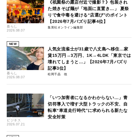
《祇園祭の露店付近で撮影？》包装され
た焼きそば麺が「地面に直置き…」 夏祭
りで食中毒を避ける“店選び”のポイント
【2026年7月バズり記事4位】
暮らし
集英社オンライン編集部
2026.08.07
NEW
人気女流雀士が31歳で八丈島へ移住…家
賃15万円→3万円、1K→4LDK「東京では
壊れてしまうと…」【2026年7月バズり
記事3位】
暮らし
松岡千晶
2026.08.07
「いつ加害者になるかわからない…」青
切符導入で増す大型トラックの不安、自
転車“車道走行時代”に求められる新たな
安全対策
ビジネス
2026.07.21