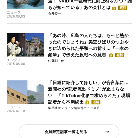
選！ NVIDIA一強時代に終止符を打つ「誰
もが知っている」あの会社とは
有料
ニュース
石井僚一
2026.08.03
「あの時、広島の人たちは、もっと熱か
ったのでしょうね」美空ひばりのつぶや
きに込められた平和への祈り…『一本の
鉛筆』で伝えた反戦への意志
有料
エンタメ
佐藤剛
2025.08.06
「日経に紹介してほしい」が合言葉に…
新聞社の“記者流出ドミノ”が止まらな
い 「TikToker化まで求められた」現場
記者から不満続出
有料
ニュース
集英社オンライン編集部ニュース班
2026.07.18
会員限定記事一覧を見る