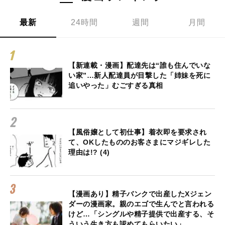
最新
24時間
週間
月間
【新連載・漫画】配達先は“誰も住んでいな
い家”…新人配達員が目撃した「姉妹を死に
追いやった」むごすぎる真相
【風俗嬢として初仕事】着衣即を要求され
て、OKしたもののお客さまにマジギレした
理由は!? (4)
【漫画あり】精子バンクで出産したXジェン
ダーの漫画家。親のエゴで生んでと言われる
けど…「シングルや精子提供で出産する、そ
ういう生き方も認めてもらいたい」