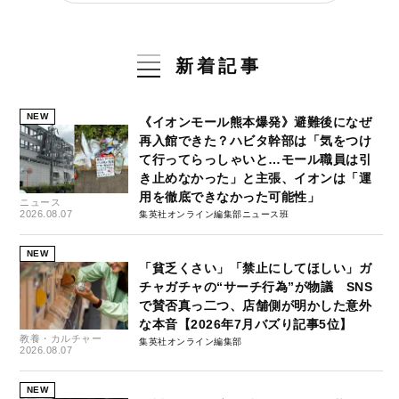
新着記事
NEW
《イオンモール熊本爆発》避難後になぜ
再入館できた？ハビタ幹部は「気をつけ
て行ってらっしゃいと…モール職員は引
き止めなかった」と主張、イオンは「運
用を徹底できなかった可能性」
ニュース
2026.08.07
集英社オンライン編集部ニュース班
NEW
「貧乏くさい」「禁止にしてほしい」ガ
チャガチャの“サーチ行為”が物議 SNS
で賛否真っ二つ、店舗側が明かした意外
な本音【2026年7月バズり記事5位】
教養・カルチャー
集英社オンライン編集部
2026.08.07
NEW