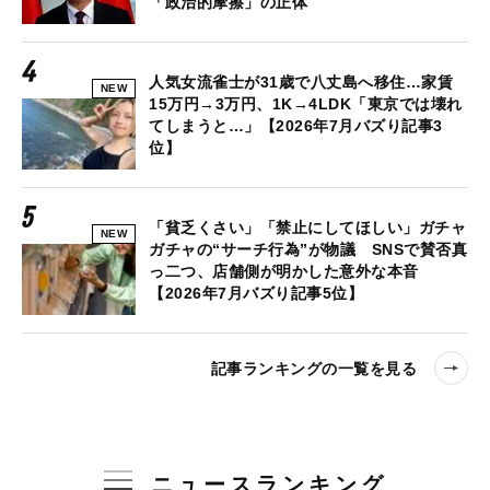
「政治的摩擦」の正体
人気女流雀士が31歳で八丈島へ移住…家賃
NEW
15万円→3万円、1K→4LDK「東京では壊れ
てしまうと…」【2026年7月バズり記事3
位】
「貧乏くさい」「禁止にしてほしい」ガチャ
NEW
ガチャの“サーチ行為”が物議 SNSで賛否真
っ二つ、店舗側が明かした意外な本音
【2026年7月バズり記事5位】
記事ランキングの一覧を見る
ニュースランキング