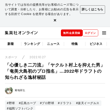
当サイトでは当社の提携先等がお客様のニーズ等につ
いて調査・分析したり、お客様にお勧めの広告を表示
詳しくはこちら
する目的で Cookie を使用する場合があります。
×
無料会員登録
ログイン
新着
ランキング
ニュース
特集
ビジネス
2022.10.27
スポーツ
「心優しき二刀流」「ヤクルト村上を抑えた男」
「奄美大島初のプロ指名」…2022年ドラフトの
知られざる逸材秘話
菊地高弘
#野球
#広島カープ
#プロ野球
#ドラフト
#楽天イーグルス
#福岡ソフトバンク