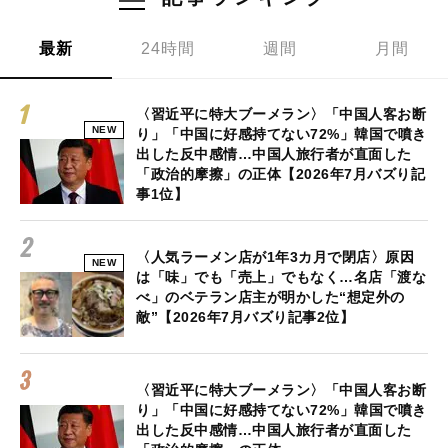
最新
24時間
週間
月間
〈習近平に特大ブーメラン〉「中国人客お断
NEW
り」「中国に好感持てない72%」韓国で噴き
出した反中感情…中国人旅行者が直面した
「政治的摩擦」の正体【2026年7月バズり記
事1位】
〈人気ラーメン店が1年3カ月で閉店〉原因
NEW
は「味」でも「売上」でもなく…名店「渡な
べ」のベテラン店主が明かした“想定外の
敵”【2026年7月バズり記事2位】
〈習近平に特大ブーメラン〉「中国人客お断
り」「中国に好感持てない72%」韓国で噴き
出した反中感情…中国人旅行者が直面した