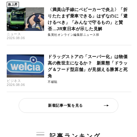
急上昇
〈満員山手線にベビーカーで炎上〉「折
りたたまず乗車できる」はずなのに「避
けるべき」「みんなで守るもの」と賛
否…JR東日本が示した見解
ニュース
集英社オンライン編集部ニュース班
2026.08.06
ドラッグストアの「スーパー化」は物価
高の救世主になるか？ 新業態「ドラッ
グ＆フード型店舗」が見据える勝算と死
角
ビジネス
不破聡
2026.08.06
新着記事一覧を見る
記事ランキング