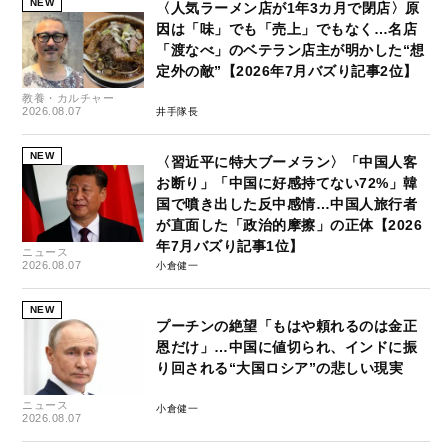
NEW
〈人気ラーメン店が1年3カ月で閉店〉原
因は「味」でも「売上」でもなく…名店
「渡なべ」のベテラン店主が明かした“想
定外の敵”【2026年7月バズり記事2位】
教養・カルチャー
2026.08.07
井手隊長
NEW
〈習近平に特大ブーメラン〉「中国人客
お断り」「中国に好感持てない72%」韓
国で噴き出した反中感情…中国人旅行者
が直面した「政治的摩擦」の正体【2026
年7月バズり記事1位】
ニュース
2026.08.07
小倉健一
NEW
プーチンの絶望「もはや頼れるのは金正
恩だけ」…中国に値切られ、インドに振
り回される“大国ロシア”の悲しい現実
ニュース
小倉健一
2026.08.07