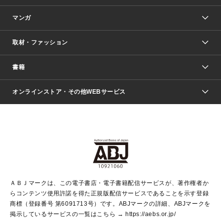
マンガ
取材・ファッション
少年マンガ
週刊少年ジャンプ
書籍
ファッション・美容
青年マンガ
ジャンプSQ.
Seventeen
週刊ヤングジャンプ
オンラインストア・その他WEBサービス
文芸・文庫・総合
芸能・情報・スポーツ
少女マンガ
Vジャンプ
non-no Web
ヤングジャンプ定期購読デジタル
すばる
Myojo
オンラインストア
りぼん
学芸・ノンフィクション・新書
最強ジャンプ
女性マンガ
@BAILA
ヤンジャン＋
小説すばる
週プレNEWS
マーガレット
集英社OTOコンテンツ
集英社 学芸編集部
少年ジャンプ＋
その他WEBサービス
クッキー
ライトノベル・ノベライズ
MAQUIA ONLINE
となりのヤングジャンプ
集英社 文芸ステーション
週プレ グラジャパ！
別冊マーガレット
SHUEISHA MANGA-ART HERITAGE
集英社 ビジネス書
ゼブラック
ココハナ
SHUEISHA ADNAVI
SPUR.JP
集英社Webマガジン Cobalt
グランドジャンプ
web 集英社文庫
キッズ
web Sportiva
マンガMee
ジャンプキャラクターズストア
集英社新書
ジャンプルーキー！
月刊オフィスユー
ＡＢＪマークは、この電子書店・電子書籍配信サービスが、著作権者か
EDITOR'S LAB
LEE
集英社オレンジ文庫
ウルトラジャンプ
青春と読書
パラスポ＋！
らコンテンツ使用許諾を得た正規版配信サービスであることを示す登録
集英社みらい文庫
リマコミ＋
HAPPY PLUS STORE
集英社新書プラス
ジャンプTOON
商標（登録番号 第6091713号）です。ABJマークの詳細、ABJマークを
Marisol
シフォン文庫
アジア人物史
S-KIDS.LAND
マンガMeets
掲示しているサービスの一覧はこちら →
https://aebs.or.jp/
shueisha vox
よみタイ
S-MANGA