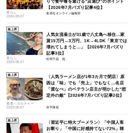
りで食中毒を避ける“店選び”のポイント
【2026年7月バズり記事4位】
暮らし
集英社オンライン編集部
2026.08.07
急上昇
人気女流雀士が31歳で八丈島へ移住…家
賃15万円→3万円、1K→4LDK「東京では
壊れてしまうと…」【2026年7月バズり
記事3位】
暮らし
松岡千晶
2026.08.07
急上昇
〈人気ラーメン店が1年3カ月で閉店〉原
因は「味」でも「売上」でもなく…名店
「渡なべ」のベテラン店主が明かした“想
定外の敵”【2026年7月バズり記事2位】
教養・カルチャー
2026.08.07
井手隊長
急上昇
〈習近平に特大ブーメラン〉「中国人客
お断り」「中国に好感持てない72%」韓