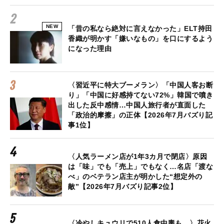
NEW
「昔の私なら絶対に言えなかった」ELT持田
香織が明かす「嫌いなもの」を口にするよう
になった理由
〈習近平に特大ブーメラン〉「中国人客お断
り」「中国に好感持てない72%」韓国で噴き
出した反中感情…中国人旅行者が直面した
「政治的摩擦」の正体【2026年7月バズり記
事1位】
〈人気ラーメン店が1年3カ月で閉店〉原因
は「味」でも「売上」でもなく…名店「渡な
べ」のベテラン店主が明かした“想定外の
敵”【2026年7月バズり記事2位】
〈冷やしキュウリで510人食中毒も…〉花火