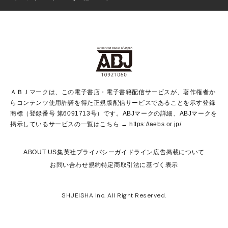
芸能・情報・スポーツ
少女マンガ
Vジャンプ
non-no Web
ヤングジャンプ定期購読デジタル
すばる
Myojo
オンラインストア
りぼん
学芸・ノンフィクション・新書
最強ジャンプ
女性マンガ
@BAILA
ヤンジャン＋
小説すばる
週プレNEWS
マーガレット
集英社OTOコンテンツ
集英社 学芸編集部
少年ジャンプ＋
その他WEBサービス
クッキー
ライトノベル・ノベライズ
MAQUIA ONLINE
となりのヤングジャンプ
集英社 文芸ステーション
週プレ グラジャパ！
別冊マーガレット
SHUEISHA MANGA-ART HERITAGE
集英社 ビジネス書
ゼブラック
ココハナ
SHUEISHA ADNAVI
SPUR.JP
集英社Webマガジン Cobalt
グランドジャンプ
web 集英社文庫
キッズ
web Sportiva
マンガMee
ジャンプキャラクターズストア
集英社新書
ジャンプルーキー！
月刊オフィスユー
ＡＢＪマークは、この電子書店・電子書籍配信サービスが、著作権者か
EDITOR'S LAB
LEE
集英社オレンジ文庫
ウルトラジャンプ
青春と読書
パラスポ＋！
らコンテンツ使用許諾を得た正規版配信サービスであることを示す登録
集英社みらい文庫
リマコミ＋
HAPPY PLUS STORE
集英社新書プラス
ジャンプTOON
商標（登録番号 第6091713号）です。ABJマークの詳細、ABJマークを
Marisol
シフォン文庫
アジア人物史
S-KIDS.LAND
マンガMeets
掲示しているサービスの一覧はこちら →
https://aebs.or.jp/
shueisha vox
よみタイ
S-MANGA
Web éclat
ダッシュエックス文庫
LEEマルシェ
kotoba
集英社ジャンプリミックス
ABOUT US
集英社プライバシーガイドライン
広告掲載について
T JAPAN:The New York Times Style Magazine
JUMP j BOOKS
お問い合わせ
規約
特定商取引法に基づく表示
SHOP Marisol
e!集英社
集英社コミック文庫
集英社女性誌ポータル
éclat premium
imidas
MEN'S NON-NO WEB
SHUEISHA Inc. All Right Reserved.
mirabella
UOMO
mirabella homme