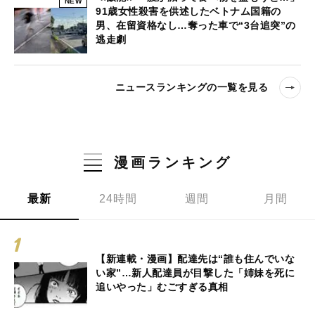
NEW
91歳女性殺害を供述したベトナム国籍の
男、在留資格なし…奪った車で“3台追突”の
逃走劇
ニュースランキングの一覧を見る
漫画ランキング
最新
24時間
週間
月間
【新連載・漫画】配達先は“誰も住んでいな
い家”…新人配達員が目撃した「姉妹を死に
追いやった」むごすぎる真相