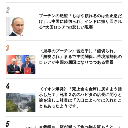
プーチンの絶望「もはや頼れるのは金正恩だ
け」…中国に値切られ、インドに振り回され
る“大国ロシア”の悲しい現実
〈屈辱のプーチン〉習近平に「値切られ」
「無視され」まるで主従関係…苦境深刻化の
ロシアが中国の属国になりつつある背景
《イオン爆発》「売上金を金庫に戻すよう指
示した？」死者２名のハビタの店長に問うと
涙を流し…社員は「入口によっては入れたこ
ともあったようです」
≪飯能≫「腹が減って食べ物を盗もうと…」