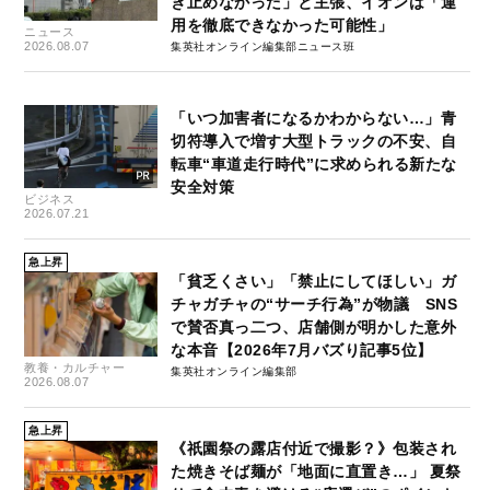
き止めなかった」と主張、イオンは「運
用を徹底できなかった可能性」
ニュース
2026.08.07
集英社オンライン編集部ニュース班
「いつ加害者になるかわからない…」青
切符導入で増す大型トラックの不安、自
転車“車道走行時代”に求められる新たな
安全対策
ビジネス
2026.07.21
急上昇
「貧乏くさい」「禁止にしてほしい」ガ
チャガチャの“サーチ行為”が物議 SNS
で賛否真っ二つ、店舗側が明かした意外
な本音【2026年7月バズり記事5位】
教養・カルチャー
集英社オンライン編集部
2026.08.07
急上昇
《祇園祭の露店付近で撮影？》包装され
た焼きそば麺が「地面に直置き…」 夏祭