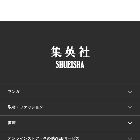
マンガ
取材・ファッション
少年マンガ
週刊少年ジャンプ
書籍
ファッション・美容
青年マンガ
ジャンプSQ.
Seventeen
週刊ヤングジャンプ
オンラインストア・その他WEBサービス
文芸・文庫・総合