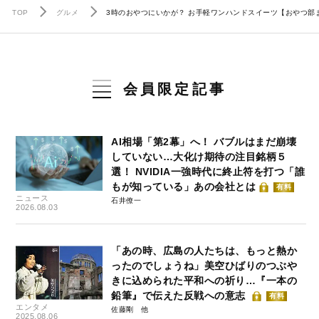
TOP
グルメ
3時のおやつにいかが？ お手軽ワンハンドスイーツ【おやつ部
会員限定記事
AI相場「第2幕」へ！ バブルはまだ崩壊
していない…大化け期待の注目銘柄５
選！ NVIDIA一強時代に終止符を打つ「誰
もが知っている」あの会社とは
有料
ニュース
石井僚一
2026.08.03
「あの時、広島の人たちは、もっと熱か
ったのでしょうね」美空ひばりのつぶや
きに込められた平和への祈り…『一本の
鉛筆』で伝えた反戦への意志
有料
エンタメ
佐藤剛
2025.08.06