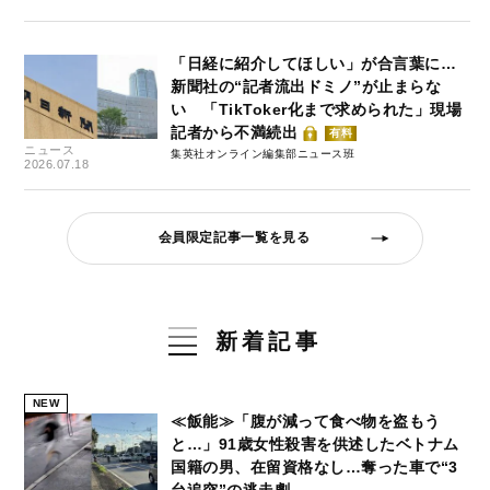
「日経に紹介してほしい」が合言葉に…
新聞社の“記者流出ドミノ”が止まらな
い 「TikToker化まで求められた」現場
記者から不満続出
有料
ニュース
集英社オンライン編集部ニュース班
2026.07.18
会員限定記事一覧を見る
新着記事
NEW
≪飯能≫「腹が減って食べ物を盗もう
と…」91歳女性殺害を供述したベトナム
国籍の男、在留資格なし…奪った車で“3