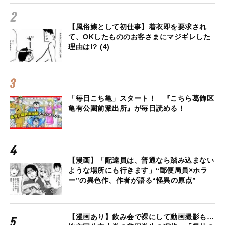
【風俗嬢として初仕事】着衣即を要求され
て、OKしたもののお客さまにマジギレした
理由は!? (4)
「毎日こち亀」スタート！ 『こちら葛飾区
亀有公園前派出所』が毎日読める！
【漫画】「配達員は、普通なら踏み込まない
ような場所にも行きます」“郵便局員×ホラ
ー”の異色作、作者が語る“怪異の原点”
【漫画あり】飲み会で裸にして動画撮影も…