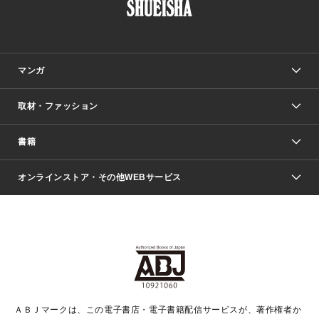
マンガ
取材・ファッション
少年マンガ
週刊少年ジャンプ
書籍
ファッション・美容
青年マンガ
ジャンプSQ.
Seventeen
週刊ヤングジャンプ
オンラインストア・その他WEBサービス
文芸・文庫・総合
芸能・情報・スポーツ
少女マンガ
Vジャンプ
non-no Web
ヤングジャンプ定期購読デジタル
すばる
Myojo
オンラインストア
りぼん
学芸・ノンフィクション・新書
最強ジャンプ
女性マンガ
@BAILA
ヤンジャン＋
小説すばる
週プレNEWS
マーガレット
集英社OTOコンテンツ
集英社 学芸編集部
少年ジャンプ＋
その他WEBサービス
クッキー
ライトノベル・ノベライズ
MAQUIA ONLINE
となりのヤングジャンプ
集英社 文芸ステーション
週プレ グラジャパ！
別冊マーガレット
SHUEISHA MANGA-ART HERITAGE
集英社 ビジネス書
ゼブラック
ココハナ
SHUEISHA ADNAVI
SPUR.JP
集英社Webマガジン Cobalt
グランドジャンプ
web 集英社文庫
キッズ
web Sportiva
マンガMee
ジャンプキャラクターズストア
集英社新書
ジャンプルーキー！
月刊オフィスユー
ＡＢＪマークは、この電子書店・電子書籍配信サービスが、著作権者か
EDITOR'S LAB
LEE
集英社オレンジ文庫
ウルトラジャンプ