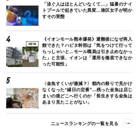
「泳ぐ人はほとんどいなくて…」猛暑のナイ
トプールで起きていた異変…港区女子が明か
すその実態
《イオンモール熊本爆発》避難後になぜ再入
NEW
館できた？ハビタ幹部は「気をつけて行って
らっしゃいと…モール職員は引き止めなかっ
た」と主張、イオンは「運用を徹底できなか
った可能性」
〈金魚すくいが激減？〉都内の祭りで見かけ
なくなった“縁日の定番”…残った金魚は店じ
まいの後どこへ行くのか「長生きする金魚は
あまり見たことがない」
ニュースランキングの一覧を見る