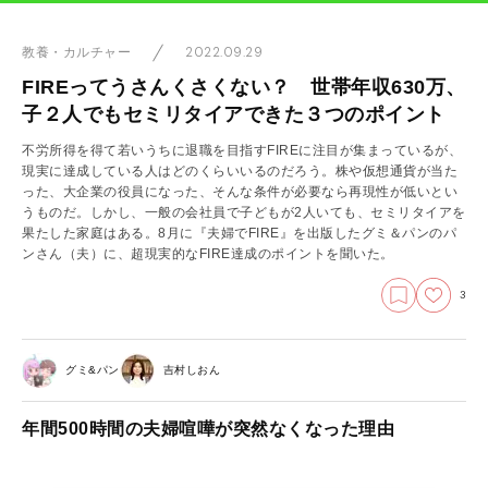
2022.09.29
教養・カルチャー
FIREってうさんくさくない？ 世帯年収630万、
子２人でもセミリタイアできた３つのポイント
不労所得を得て若いうちに退職を目指すFIREに注目が集まっているが、
現実に達成している人はどのくらいいるのだろう。株や仮想通貨が当た
った、大企業の役員になった、そんな条件が必要なら再現性が低いとい
うものだ。しかし、一般の会社員で子どもが2人いても、セミリタイアを
果たした家庭はある。8月に『夫婦でFIRE』を出版したグミ＆パンのパ
ンさん（夫）に、超現実的なFIRE達成のポイントを聞いた。
3
グミ&パン
吉村しおん
年間500時間の夫婦喧嘩が突然なくなった理由