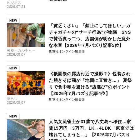
ビジネス
2026.07.21
NEW
「貧乏くさい」「禁止にしてほしい」ガ
チャガチャの“サーチ行為”が物議 SNS
で賛否真っ二つ、店舗側が明かした意外
な本音【2026年7月バズり記事5位】
教養・カルチャー
集英社オンライン編集部
2026.08.07
NEW
《祇園祭の露店付近で撮影？》包装され
た焼きそば麺が「地面に直置き…」 夏祭
りで食中毒を避ける“店選び”のポイント
【2026年7月バズり記事4位】
暮らし
集英社オンライン編集部
2026.08.07
NEW
人気女流雀士が31歳で八丈島へ移住…家
賃15万円→3万円、1K→4LDK「東京では
壊れてしまうと…」【2026年7月バズり