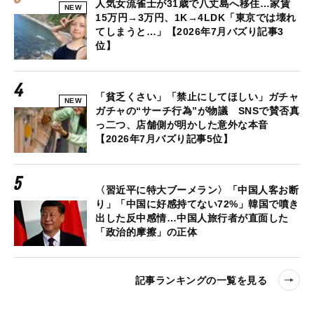
人気女流雀士が31歳で八丈島へ移住…家賃
NEW
15万円→3万円、1K→4LDK「東京では壊れ
てしまうと…」【2026年7月バズり記事3
位】
「貧乏くさい」「禁止にしてほしい」ガチャ
NEW
ガチャの“サーチ行為”が物議 SNSで賛否真
っ二つ、店舗側が明かした意外な本音
【2026年7月バズり記事5位】
〈習近平に特大ブーメラン〉「中国人客お断
り」「中国に好感持てない72%」韓国で噴き
出した反中感情…中国人旅行者が直面した
「政治的摩擦」の正体
記事ランキングの一覧を見る