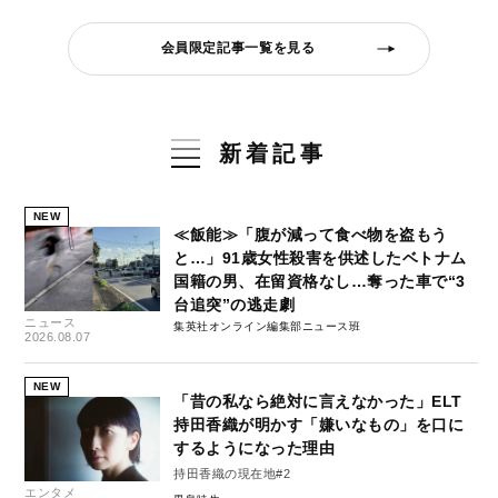
会員限定記事一覧を見る
新着記事
NEW
≪飯能≫「腹が減って食べ物を盗もう
と…」91歳女性殺害を供述したベトナム
国籍の男、在留資格なし…奪った車で“3
台追突”の逃走劇
ニュース
集英社オンライン編集部ニュース班
2026.08.07
NEW
「昔の私なら絶対に言えなかった」ELT
持田香織が明かす「嫌いなもの」を口に
するようになった理由
持田香織の現在地#2
エンタメ