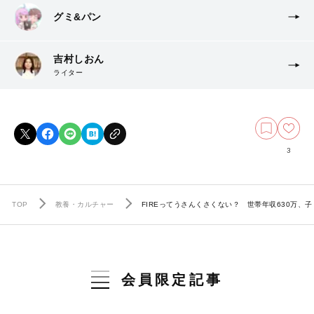
グミ&パン
吉村しおん
ライター
3
TOP
教養・カルチャー
FIREってうさんくさくない？ 世帯年収630万
会員限定記事