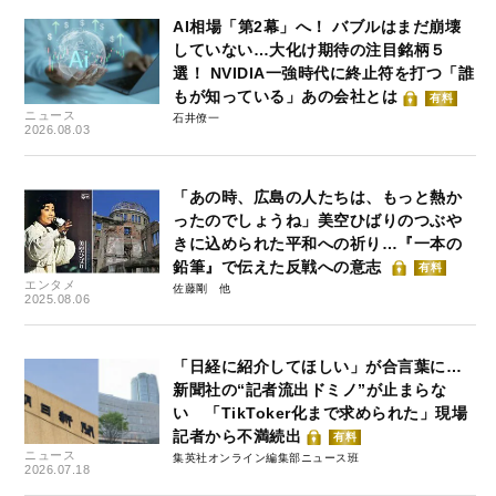
AI相場「第2幕」へ！ バブルはまだ崩壊
していない…大化け期待の注目銘柄５
選！ NVIDIA一強時代に終止符を打つ「誰
もが知っている」あの会社とは
有料
ニュース
石井僚一
2026.08.03
「あの時、広島の人たちは、もっと熱か
ったのでしょうね」美空ひばりのつぶや
きに込められた平和への祈り…『一本の
鉛筆』で伝えた反戦への意志
有料
エンタメ
佐藤剛
2025.08.06
「日経に紹介してほしい」が合言葉に…
新聞社の“記者流出ドミノ”が止まらな
い 「TikToker化まで求められた」現場
記者から不満続出
有料
ニュース
集英社オンライン編集部ニュース班
2026.07.18