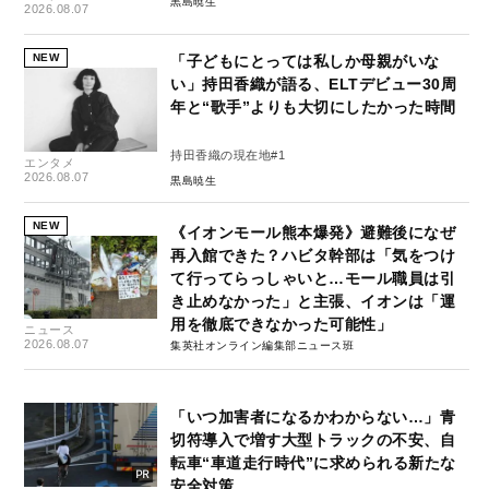
黒島暁生
2026.08.07
NEW
「子どもにとっては私しか母親がいな
い」持田香織が語る、ELTデビュー30周
年と“歌手”よりも大切にしたかった時間
持田香織の現在地#1
エンタメ
2026.08.07
黒島暁生
NEW
《イオンモール熊本爆発》避難後になぜ
再入館できた？ハビタ幹部は「気をつけ
て行ってらっしゃいと…モール職員は引
き止めなかった」と主張、イオンは「運
用を徹底できなかった可能性」
ニュース
2026.08.07
集英社オンライン編集部ニュース班
「いつ加害者になるかわからない…」青
切符導入で増す大型トラックの不安、自
転車“車道走行時代”に求められる新たな
安全対策