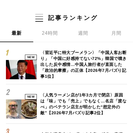
記事ランキング
最新
24時間
週間
月間
〈習近平に特大ブーメラン〉「中国人客お断
NEW
り」「中国に好感持てない72%」韓国で噴き
出した反中感情…中国人旅行者が直面した
「政治的摩擦」の正体【2026年7月バズり記
事1位】
〈人気ラーメン店が1年3カ月で閉店〉原因
NEW
は「味」でも「売上」でもなく…名店「渡な
べ」のベテラン店主が明かした“想定外の
敵”【2026年7月バズり記事2位】