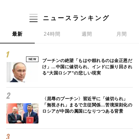
ニュースランキング
最新
24時間
週間
月間
NEW
プーチンの絶望「もはや頼れるのは金正恩だ
け」…中国に値切られ、インドに振り回され
る“大国ロシア”の悲しい現実
〈屈辱のプーチン〉習近平に「値切られ」
「無視され」まるで主従関係…苦境深刻化の
ロシアが中国の属国になりつつある背景