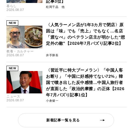
記事3位】
暮らし
松岡千晶
2026.08.07
NEW
〈人気ラーメン店が1年3カ月で閉店〉原
因は「味」でも「売上」でもなく…名店
「渡なべ」のベテラン店主が明かした“想
定外の敵”【2026年7月バズり記事2位】
教養・カルチャー
2026.08.07
井手隊長
NEW
〈習近平に特大ブーメラン〉「中国人客
お断り」「中国に好感持てない72%」韓
国で噴き出した反中感情…中国人旅行者
が直面した「政治的摩擦」の正体【2026
年7月バズり記事1位】
ニュース
2026.08.07
小倉健一
新着記事一覧を見る