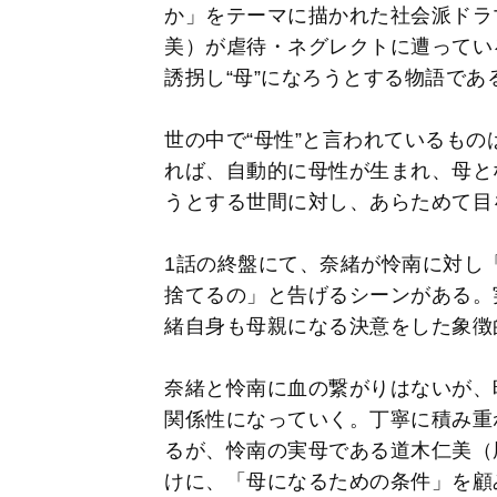
か」をテーマに描かれた社会派ドラ
美）が虐待・ネグレクトに遭ってい
誘拐し“母”になろうとする物語であ
世の中で“母性”と言われているも
れば、自動的に母性が生まれ、母と
うとする世間に対し、あらためて目
1話の終盤にて、奈緒が怜南に対し
捨てるの」と告げるシーンがある。
緒自身も母親になる決意をした象徴
奈緒と怜南に血の繋がりはないが、
関係性になっていく。丁寧に積み重
るが、怜南の実母である道木仁美（
けに、「母になるための条件」を顧