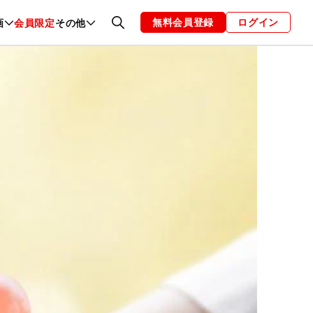
無料会員登録
ログイン
画
会員限定
その他
ファッション
恋愛・結婚
編集部
お知らせ