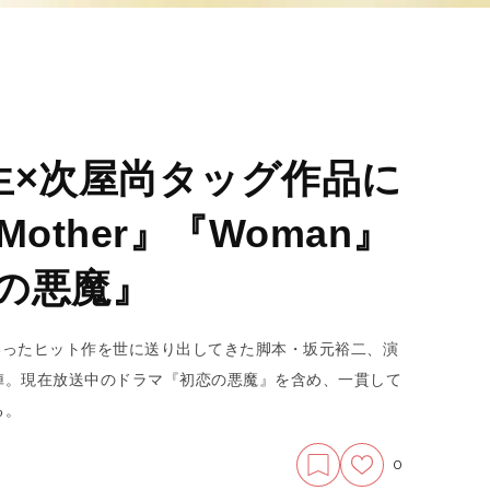
生×次屋尚タッグ作品に
other』『Woman』
恋の悪魔』
e』といったヒット作を世に送り出してきた脚本・坂元裕二、演
陣。現在放送中のドラマ『初恋の悪魔』を含め、一貫して
る。
0