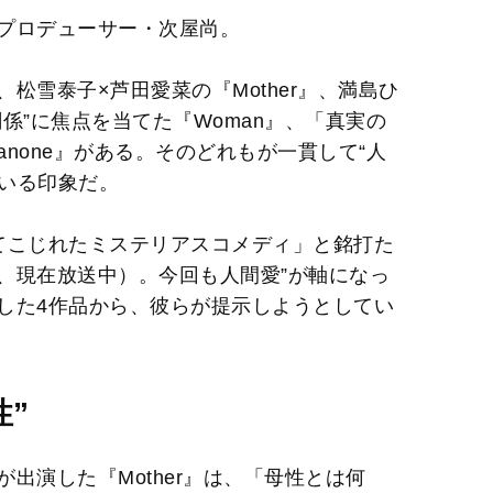
プロデューサー・次屋尚。
M
u
松雪泰子×芦田愛菜の『Mother』、満島ひ
t
係”に焦点を当てた『Woman』、「真実の
e
none』がある。そのどれもが一貫して“人
ている印象だ。
てこじれたミステリアスコメディ」と銘打た
、現在放送中）。今回も人間愛”が軸になっ
した4作品から、彼らが提示しようとしてい
性”
出演した『Mother』は、「母性とは何