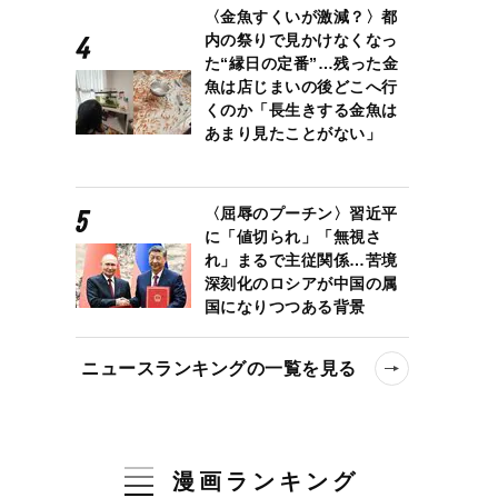
〈金魚すくいが激減？〉都
内の祭りで見かけなくなっ
た“縁日の定番”…残った金
魚は店じまいの後どこへ行
くのか「長生きする金魚は
あまり見たことがない」
〈屈辱のプーチン〉習近平
に「値切られ」「無視さ
れ」まるで主従関係…苦境
深刻化のロシアが中国の属
国になりつつある背景
ニュースランキングの一覧を見る
漫画ランキング