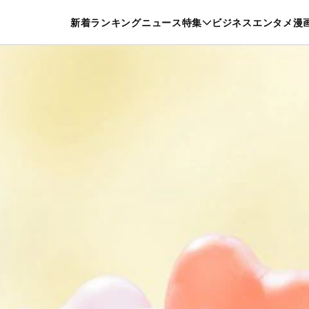
特集一覧を見る
漫画一覧を見る
新着
ランキング
ニュース
特集
ビジネス
エンタメ
漫
養・カルチャー
暮らし
スポーツ
ヘルスケア
美容
グルメ