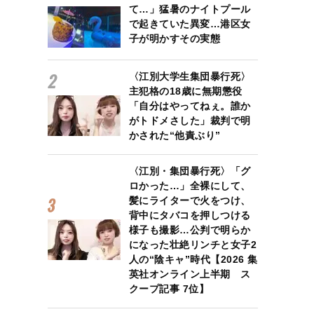
て…」猛暑のナイトプール
で起きていた異変…港区女
子が明かすその実態
〈江別大学生集団暴行死〉
主犯格の18歳に無期懲役
「自分はやってねぇ。誰か
がトドメさした」裁判で明
かされた“他責ぶり”
〈江別・集団暴行死〉「グ
ロかった…」全裸にして、
髪にライターで火をつけ、
背中にタバコを押しつける
様子も撮影…公判で明らか
になった壮絶リンチと女子2
人の“陰キャ”時代【2026 集
英社オンライン上半期 ス
クープ記事 7位】