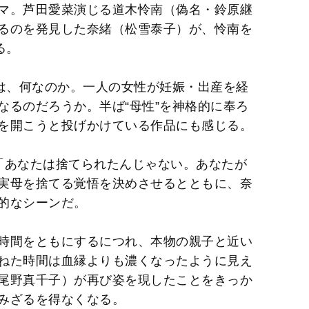
マ。芦田愛菜演じる道木怜南（偽名・鈴原継
るのを発見した奈緒（松雪泰子）が、怜南を
る。
のは、何なのか。一人の女性が妊娠・出産を経
なるのだろうか。半ば“母性”を神格的に奉ろ
を開こうと投げかけている作品にも感じる。
「あなたは捨てられたんじゃない。あなたが
実母を捨てる覚悟を決めさせるとともに、奈
的なシーンだ。
時間をともにするにつれ、本物の親子と近い
ねた時間は血縁よりも濃くなったように見え
尾野真千子）が再び姿を現したことをきっか
みざるを得なくなる。