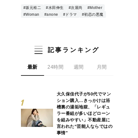
#坂元裕二
#水田伸生
#次屋尚
#Mother
#Woman
#anone
#ドラマ
#初恋の悪魔
記事ランキング
最新
24時間
週間
月間
大久保佳代子が50代でマン
ション購入…きっかけは浴
槽裏の湯垢地獄、「レギュ
ラー番組が多いほどローン
を組みやすい」不動産屋に
言われた“芸能人ならではの
事情”