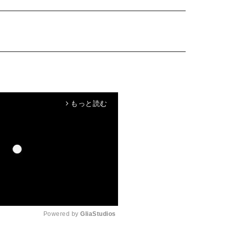
もっと読む
arrow_forward_ios
Powered by 
GliaStudios