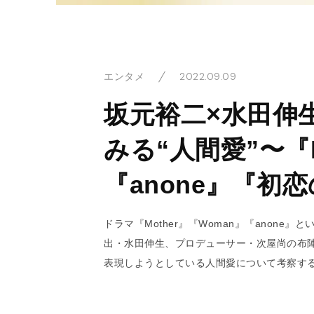
2022.09.09
エンタメ
坂元裕二×水田伸
みる“人間愛”〜『M
『anone』『初
ドラマ『Mother』『Woman』『anon
出・水田伸生、プロデューサー・次屋尚の布
表現しようとしている人間愛について考察す