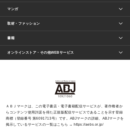
マンガ
取材・ファッション
少年マンガ
週刊少年ジャンプ
書籍
ファッション・美容
青年マンガ
ジャンプSQ.
Seventeen
週刊ヤングジャンプ
オンラインストア・その他WEBサービス
文芸・文庫・総合
芸能・情報・スポーツ
少女マンガ
Vジャンプ
non-no Web
ヤングジャンプ定期購読デジタル
すばる
Myojo
オンラインストア
りぼん
学芸・ノンフィクション・新書
最強ジャンプ
女性マンガ
@BAILA
ヤンジャン＋
小説すばる
週プレNEWS
マーガレット
集英社OTOコンテンツ
集英社 学芸編集部
少年ジャンプ＋
その他WEBサービス
クッキー
ライトノベル・ノベライズ
MAQUIA ONLINE
となりのヤングジャンプ
集英社 文芸ステーション
週プレ グラジャパ！
別冊マーガレット
SHUEISHA MANGA-ART HERITAGE
集英社 ビジネス書
ゼブラック
ココハナ
SHUEISHA ADNAVI
SPUR.JP
集英社Webマガジン Cobalt
グランドジャンプ
web 集英社文庫
キッズ
web Sportiva
マンガMee
ジャンプキャラクターズストア
集英社新書
ジャンプルーキー！
月刊オフィスユー
ＡＢＪマークは、この電子書店・電子書籍配信サービスが、著作権者か
EDITOR'S LAB
LEE
集英社オレンジ文庫
ウルトラジャンプ
青春と読書
パラスポ＋！
らコンテンツ使用許諾を得た正規版配信サービスであることを示す登録
集英社みらい文庫
リマコミ＋
HAPPY PLUS STORE
集英社新書プラス
ジャンプTOON
商標（登録番号 第6091713号）です。ABJマークの詳細、ABJマークを
Marisol
シフォン文庫
アジア人物史
S-KIDS.LAND
マンガMeets
掲示しているサービスの一覧はこちら →
https://aebs.or.jp/
shueisha vox
よみタイ
S-MANGA