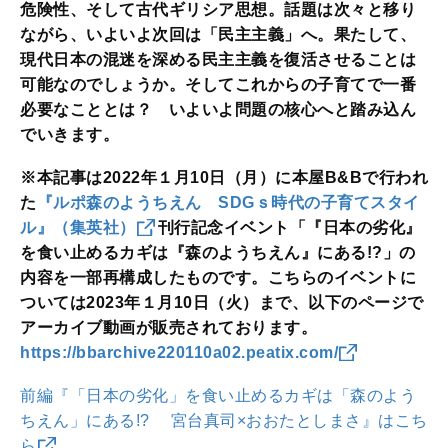
危険性、そして古代ギリシア思想。話題は次々と移り
ながら、いよいよ次回は「民主主義」へ。果たして、
現代日本の混迷を深める民主主義を復活させることは
可能なのでしょうか。そしてこれからの子育てで一番
必要なこととは？ いよいよ問題の核心へと踏み込ん
でいきます。
※本記事は2022年１月10日（月）に本屋B&Bで行われ
た
『ルポ森のようちえん SDGｓ時代の子育てスタイ
ル』（集英社）
刊行記念イベント「『日本の劣化』
を食い止めるカギは『森のようちえん』にある!?」の
内容を一部再構成したものです。こちらのイベントに
ついては2023年１月10日（火）まで、以下のページで
アーカイブ動画が販売されております。
https://bbarchive220110a02.peatix.com/
前編『「日本の劣化」を食い止めるカギは「森のよう
ちえん」にある!? 宮台真司×おおたとしまさ』はこち
ら