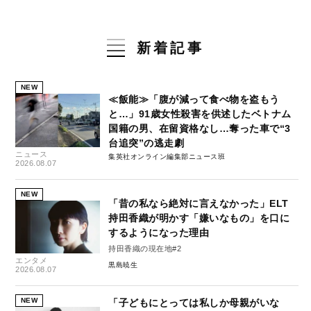
新着記事
NEW
≪飯能≫「腹が減って食べ物を盗もう
と…」91歳女性殺害を供述したベトナム
国籍の男、在留資格なし…奪った車で“3
台追突”の逃走劇
ニュース
集英社オンライン編集部ニュース班
2026.08.07
NEW
「昔の私なら絶対に言えなかった」ELT
持田香織が明かす「嫌いなもの」を口に
するようになった理由
持田香織の現在地#2
エンタメ
黒島暁生
2026.08.07
NEW
「子どもにとっては私しか母親がいな