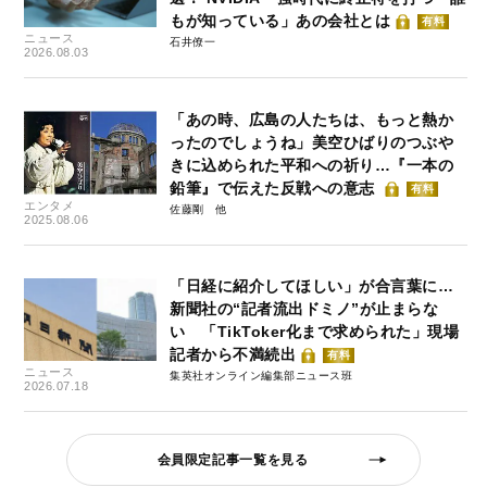
もが知っている」あの会社とは
有料
ニュース
石井僚一
2026.08.03
「あの時、広島の人たちは、もっと熱か
ったのでしょうね」美空ひばりのつぶや
きに込められた平和への祈り…『一本の
鉛筆』で伝えた反戦への意志
有料
エンタメ
佐藤剛
2025.08.06
「日経に紹介してほしい」が合言葉に…
新聞社の“記者流出ドミノ”が止まらな
い 「TikToker化まで求められた」現場
記者から不満続出
有料
ニュース
集英社オンライン編集部ニュース班
2026.07.18
会員限定記事一覧を見る