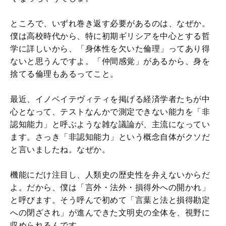
ところで、いずれ巻き返す必要があるのは、なぜか。
僕は高校時代から、特に初期ギリシアを中心とする哲
学に詳しいから、「身体性を欠いた倫理」ってあり得
ないと思うんですよ。「仲間感覚」があるから、身を
捨てる倫理もあるってこと。
最近、イノベイテヴィティを掲げる経済学者たちが中
心となって、テストなんかで測定できない能力を「非
認知能力」と呼ぶような雑な議論が、主流になってい
ます。さっき「非認知能力」という概念自体がクソだ
と言いましたね。なぜか。
機能にだけ注目し、人類史の歴史性を弁えないからだ
よ。だから、僕は「言外・法外・損得外への開かれ」
と呼びます。そう呼んで初めて「言葉と法と損得勘定
への閉ざされ」が進んできた文明史の全体を、視野に
収められるんです。