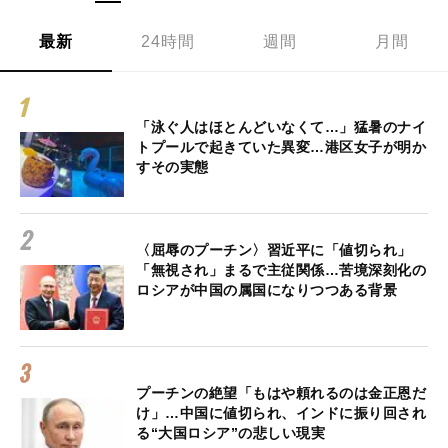
最新
24時間
週間
月間
「泳ぐ人はほとんどいなくて…」猛暑のナイ
トプールで起きていた異変…港区女子が明か
すその実態
〈屈辱のプーチン〉習近平に「値切られ」
「無視され」まるで主従関係…苦境深刻化の
ロシアが中国の属国になりつつある背景
プーチンの絶望「もはや頼れるのは金正恩だ
け」…中国に値切られ、インドに振り回され
る“大国ロシア”の悲しい現実