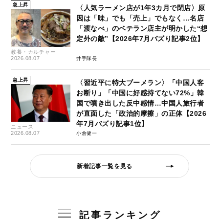
急上昇
〈人気ラーメン店が1年3カ月で閉店〉原
因は「味」でも「売上」でもなく…名店
「渡なべ」のベテラン店主が明かした“想
定外の敵”【2026年7月バズり記事2位】
教養・カルチャー
2026.08.07
井手隊長
急上昇
〈習近平に特大ブーメラン〉「中国人客
お断り」「中国に好感持てない72%」韓
国で噴き出した反中感情…中国人旅行者
が直面した「政治的摩擦」の正体【2026
年7月バズり記事1位】
ニュース
2026.08.07
小倉健一
新着記事一覧を見る
記事ランキング