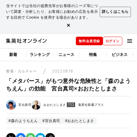
当サイトでは当社の提携先等がお客様のニーズ等につ
いて調査・分析したり、お客様にお勧めの広告を表示
詳しくはこちら
する目的で Cookie を使用する場合があります。
×
無料会員登録
ログイン
新着
ランキング
ニュース
特集
ビジネス
2022.08.18
教養・カルチャー
「メタバース」がもつ意外な危険性と「森のよう
ちえん」の効能 宮台真司×おおたとしまさ
宮台真司
おおたとしまさ
集英社新書プラス
#森のようちえん
#宮台真司
#おおたとしまさ