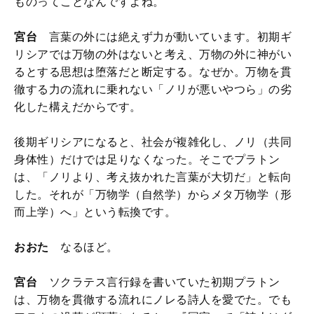
ものってことなんですよね。
宮台
言葉の外には絶えず力が動いています。初期ギ
リシアでは万物の外はないと考え、万物の外に神がい
るとする思想は堕落だと断定する。なぜか。万物を貫
徹する力の流れに乗れない「ノリが悪いやつら」の劣
化した構えだからです。
後期ギリシアになると、社会が複雑化し、ノリ（共同
身体性）だけでは足りなくなった。そこでプラトン
は、「ノリより、考え抜かれた言葉が大切だ」と転向
した。それが「万物学（自然学）からメタ万物学（形
而上学）へ」という転換です。
おおた
なるほど。
宮台
ソクラテス言行録を書いていた初期プラトン
は、万物を貫徹する流れにノレる詩人を愛でた。でも