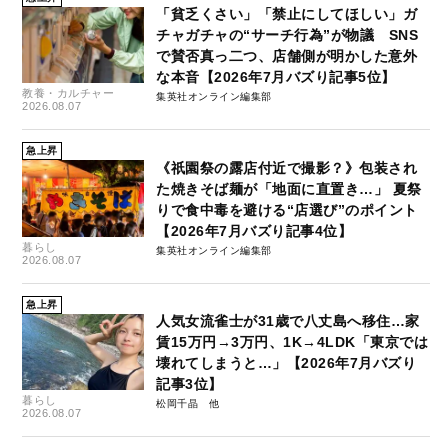
「貧乏くさい」「禁止にしてほしい」ガ
チャガチャの“サーチ行為”が物議 SNS
で賛否真っ二つ、店舗側が明かした意外
な本音【2026年7月バズり記事5位】
教養・カルチャー
集英社オンライン編集部
2026.08.07
急上昇
《祇園祭の露店付近で撮影？》包装され
た焼きそば麺が「地面に直置き…」 夏祭
りで食中毒を避ける“店選び”のポイント
【2026年7月バズり記事4位】
暮らし
集英社オンライン編集部
2026.08.07
急上昇
人気女流雀士が31歳で八丈島へ移住…家
賃15万円→3万円、1K→4LDK「東京では
壊れてしまうと…」【2026年7月バズり
記事3位】
暮らし
松岡千晶
2026.08.07