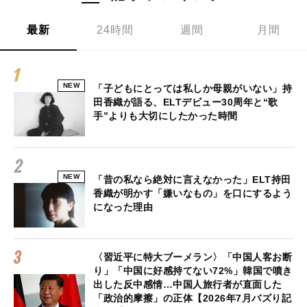
最新
24時間
週間
月間
NEW
「子どもにとっては私しか母親がいない」持
田香織が語る、ELTデビュー30周年と“歌
手”よりも大切にしたかった時間
NEW
「昔の私なら絶対に言えなかった」ELT持田
香織が明かす「嫌いなもの」を口にするよう
になった理由
〈習近平に特大ブーメラン〉「中国人客お断
り」「中国に好感持てない72%」韓国で噴き
出した反中感情…中国人旅行者が直面した
「政治的摩擦」の正体【2026年7月バズり記