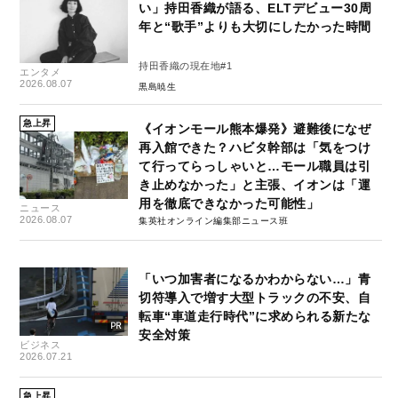
い」持田香織が語る、ELTデビュー30周
年と“歌手”よりも大切にしたかった時間
持田香織の現在地#1
エンタメ
2026.08.07
黒島暁生
急上昇
《イオンモール熊本爆発》避難後になぜ
再入館できた？ハビタ幹部は「気をつけ
て行ってらっしゃいと…モール職員は引
き止めなかった」と主張、イオンは「運
用を徹底できなかった可能性」
ニュース
2026.08.07
集英社オンライン編集部ニュース班
「いつ加害者になるかわからない…」青
切符導入で増す大型トラックの不安、自
転車“車道走行時代”に求められる新たな
安全対策
ビジネス
2026.07.21
急上昇