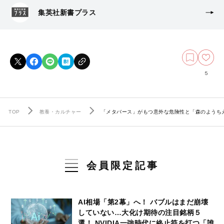
集英社新書プラス
5
TOP
教養・カルチャー
「メタバース」がもつ意外な危険性と「森のようち
会員限定記事
AI相場「第2幕」へ！ バブルはまだ崩壊
していない…大化け期待の注目銘柄５
選！ NVIDIA一強時代に終止符を打つ「誰