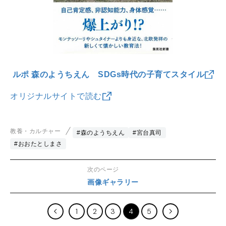
ルポ 森のようちえん SDGs時代の子育てスタイル
オリジナルサイトで読む
教養・カルチャー
#森のようちえん
#宮台真司
#おおたとしまさ
次のページ
画像ギャラリー
1
2
3
4
5