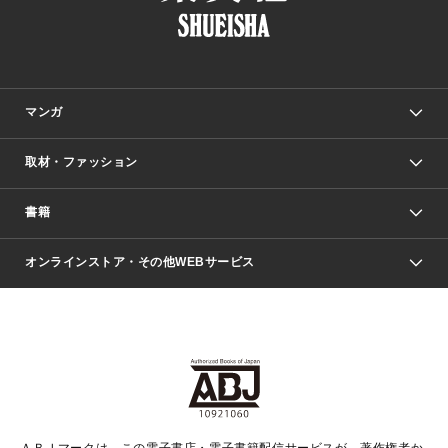
マンガ
取材・ファッション
少年マンガ
週刊少年ジャンプ
書籍
ファッション・美容
青年マンガ
ジャンプSQ.
Seventeen
週刊ヤングジャンプ
オンラインストア・その他WEBサービス
文芸・文庫・総合
芸能・情報・スポーツ
少女マンガ
Vジャンプ
non-no Web
ヤングジャンプ定期購読デジタル
すばる
Myojo
オンラインストア
りぼん
学芸・ノンフィクション・新書
最強ジャンプ
女性マンガ
@BAILA
ヤンジャン＋
小説すばる
週プレNEWS
マーガレット
集英社OTOコンテンツ
集英社 学芸編集部
少年ジャンプ＋
その他WEBサービス
クッキー
ライトノベル・ノベライズ
MAQUIA ONLINE
となりのヤングジャンプ
集英社 文芸ステーション
週プレ グラジャパ！
別冊マーガレット
SHUEISHA MANGA-ART HERITAGE
集英社 ビジネス書
ゼブラック
ココハナ
SHUEISHA ADNAVI
SPUR.JP
集英社Webマガジン Cobalt
グランドジャンプ
web 集英社文庫
キッズ
web Sportiva
マンガMee
ジャンプキャラクターズストア
集英社新書
ジャンプルーキー！
月刊オフィスユー