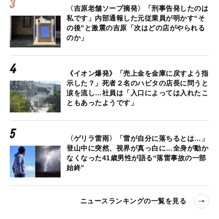
〈吉原老舗ソープ摘発〉「刑事告発したのは
私です」内部通報した元従業員が明かす“そ
の後”と激震の吉原「次はどの店がやられる
のか」
《イオン爆発》「売上金を金庫に戻すよう指
示した？」死者２名のハビタの店長に問うと
涙を流し…社員は「入口によっては入れたこ
ともあったようです」
〈ゲリラ雷雨〉「雷が自分に落ちるとは…」
登山中に突然、視界が真っ白に…全身が動か
なくなった41歳男性が語る“落雷事故の一部
始終”
ニュースランキングの一覧を見る