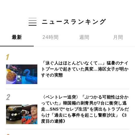
ニュースランキング
最新
24時間
週間
月間
「泳ぐ人はほとんどいなくて…」猛暑のナイ
トプールで起きていた異変…港区女子が明か
すその実態
〈ベントレー追突〉「ぶつかる可能性は分か
っていた」韓国籍の刺青男が7台に衝突し逃
走…SNSで“セレブ生活”を演出もトラブルだ
らけ「過去にも事件を起こし警察沙汰」《3
度目の逮捕》