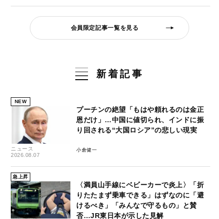
会員限定記事一覧を見る
新着記事
NEW
プーチンの絶望「もはや頼れるのは金正
恩だけ」…中国に値切られ、インドに振
り回される“大国ロシア”の悲しい現実
ニュース
小倉健一
2026.08.07
急上昇
〈満員山手線にベビーカーで炎上〉「折
りたたまず乗車できる」はずなのに「避
けるべき」「みんなで守るもの」と賛
否…JR東日本が示した見解