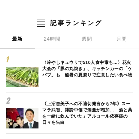
記事ランキング
最新
24時間
週間
月間
〈冷やしキュウリで510人食中毒も…〉花火
大会の「豚の丸焼き」、キッチンカーの「ケ
バブ」も…酷暑の夏祭りで注意したい食べ物
《上沼恵美子への不適切発言から7年》スー
マラ武智、誹謗中傷で酒量が増加…「酒と薬
を一緒に飲んでいた」アルコール依存症の
日々を告白