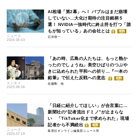
AI相場「第2幕」へ！ バブルはまだ崩壊
していない…大化け期待の注目銘柄５
選！ NVIDIA一強時代に終止符を打つ「誰
もが知っている」あの会社とは
有料
ニュース
石井僚一
2026.08.03
「あの時、広島の人たちは、もっと熱か
ったのでしょうね」美空ひばりのつぶや
きに込められた平和への祈り…『一本の
鉛筆』で伝えた反戦への意志
有料
エンタメ
佐藤剛
2025.08.06
「日経に紹介してほしい」が合言葉に…
新聞社の“記者流出ドミノ”が止まらな
い 「TikToker化まで求められた」現場
記者から不満続出
有料
ニュース
集英社オンライン編集部ニュース班
2026.07.18