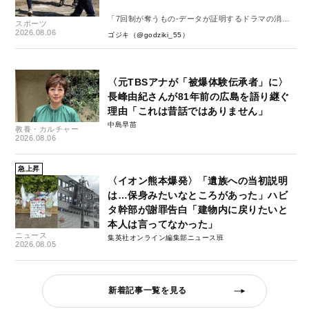
「7回制が奪うもの-データが証明するドラマの消
スポーツ
失-」
2026.08.06
ゴジキ（@godziki_55）
〈元TBSアナが「被爆体験伝承者」に〉
長峰由紀さんが81年前の広島を語り継ぐ
理由「これは昔話ではありません」
中島早苗
教養・カルチャー
2026.08.06
急上昇
〈イオン熊本爆発〉「遺族への当初説明
は…保身みたいなところがあった」ハビ
タ幹部が謝罪告白「建物内に戻りたいと
本人は言ってなかった」
ニュース
集英社オンライン編集部ニュース班
2026.08.05
新着記事一覧を見る