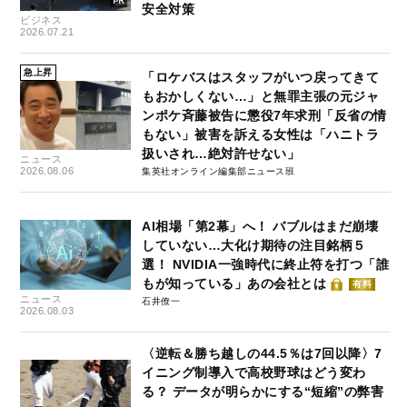
安全対策
ビジネス
2026.07.21
急上昇
「ロケバスはスタッフがいつ戻ってきて
もおかしくない…」と無罪主張の元ジャ
ンポケ斉藤被告に懲役7年求刑「反省の情
もない」被害を訴える女性は「ハニトラ
扱いされ…絶対許せない」
ニュース
2026.08.06
集英社オンライン編集部ニュース班
AI相場「第2幕」へ！ バブルはまだ崩壊
していない…大化け期待の注目銘柄５
選！ NVIDIA一強時代に終止符を打つ「誰
もが知っている」あの会社とは
有料
ニュース
石井僚一
2026.08.03
〈逆転＆勝ち越しの44.5％は7回以降〉7
イニング制導入で高校野球はどう変わ
る？ データが明らかにする“短縮”の弊害