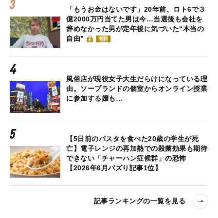
「もうお金はないです」20年前、ロト6で３
億2000万円当てた男は今…当選後も会社を
辞めなかった男が定年後に気づいた“本当の
自由”
有料
風俗店が現役女子大生だらけになっている理
由。ソープランドの個室からオンライン授業
に参加する嬢も…
【5日前のパスタを食べた20歳の学生が死
亡】電子レンジの再加熱での殺菌効果も期待
できない「チャーハン症候群」の恐怖
【2026年6月バズり記事1位】
記事ランキングの一覧を見る