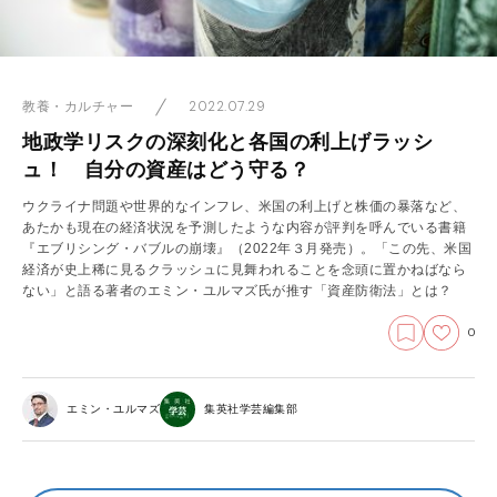
2022.07.29
教養・カルチャー
地政学リスクの深刻化と各国の利上げラッシ
ュ！ 自分の資産はどう守る？
ウクライナ問題や世界的なインフレ、米国の利上げと株価の暴落など、
あたかも現在の経済状況を予測したような内容が評判を呼んでいる書籍
『エブリシング・バブルの崩壊』（2022年３月発売）。「この先、米国
経済が史上稀に見るクラッシュに見舞われることを念頭に置かねばなら
ない」と語る著者のエミン・ユルマズ氏が推す「資産防衛法」とは？
0
エミン・ユルマズ
集英社学芸編集部