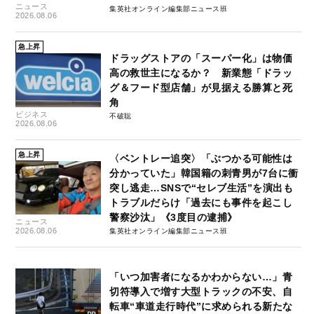
ニュース
集英社オンライン編集部ニュース班
2026.08.06
急上昇
ドラッグストアの「スーパー化」は物価
高の救世主になるか？ 新業態「ドラッ
グ＆フード型店舗」が見据える勝算と死
角
ビジネス
不破聡
2026.08.06
急上昇
〈ベントレー追突〉「ぶつかる可能性は
分かっていた」韓国籍の刺青男が7台に衝
突し逃走…SNSで“セレブ生活”を演出も
トラブルだらけ「過去にも事件を起こし
警察沙汰」《3度目の逮捕》
ニュース
2026.08.06
集英社オンライン編集部ニュース班
「いつ加害者になるかわからない…」青
切符導入で増す大型トラックの不安、自
転車“車道走行時代”に求められる新たな