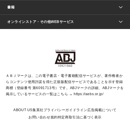
週刊少年ジャンプ
書籍
ファッション・美容
青年マンガ
ジャンプSQ.
Seventeen
週刊ヤングジャンプ
オンラインストア・その他WEBサービス
文芸・文庫・総合
芸能・情報・スポーツ
少女マンガ
Vジャンプ
non-no Web
ヤングジャンプ定期購読デジタル
すばる
Myojo
オンラインストア
りぼん
学芸・ノンフィクション・新書
最強ジャンプ
女性マンガ
@BAILA
ヤンジャン＋
小説すばる
週プレNEWS
マーガレット
集英社OTOコンテンツ
集英社 学芸編集部
少年ジャンプ＋
その他WEBサービス
クッキー
ライトノベル・ノベライズ
MAQUIA ONLINE
となりのヤングジャンプ
集英社 文芸ステーション
週プレ グラジャパ！
別冊マーガレット
SHUEISHA MANGA-ART HERITAGE
集英社 ビジネス書
ゼブラック
ココハナ
SHUEISHA ADNAVI
SPUR.JP
集英社Webマガジン Cobalt
グランドジャンプ
web 集英社文庫
キッズ
web Sportiva
マンガMee
ジャンプキャラクターズストア
集英社新書
ジャンプルーキー！
月刊オフィスユー
ＡＢＪマークは、この電子書店・電子書籍配信サービスが、著作権者か
EDITOR'S LAB
LEE
集英社オレンジ文庫
ウルトラジャンプ
青春と読書
パラスポ＋！
らコンテンツ使用許諾を得た正規版配信サービスであることを示す登録
集英社みらい文庫
リマコミ＋
HAPPY PLUS STORE
集英社新書プラス
ジャンプTOON
商標（登録番号 第6091713号）です。ABJマークの詳細、ABJマークを
Marisol
シフォン文庫
アジア人物史
S-KIDS.LAND
マンガMeets
掲示しているサービスの一覧はこちら →
https://aebs.or.jp/
shueisha vox
よみタイ
S-MANGA
Web éclat
ダッシュエックス文庫
LEEマルシェ
kotoba
集英社ジャンプリミックス
ABOUT US
集英社プライバシーガイドライン
広告掲載について
T JAPAN:The New York Times Style Magazine
JUMP j BOOKS
お問い合わせ
規約
特定商取引法に基づく表示
SHOP Marisol
e!集英社
集英社コミック文庫
集英社女性誌ポータル
éclat premium
imidas