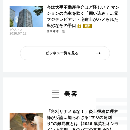
今は大手不動産仲介ほど怪しい？ マン
ションの売主を欺く「囲い込み」…元
フジテレビアナ・宅建士がハメられた
卑劣なその手口
有料
ビジネス
西岡孝洋
2026.07.12
ビジネス一覧を見る
美容
「角刈りナメるな！」炎上投稿に理容
師が反論…知られざる“マジの角刈
り”の難易度とは【2026 集英社オンラ
イン上半期 あのバズの真相 4位】