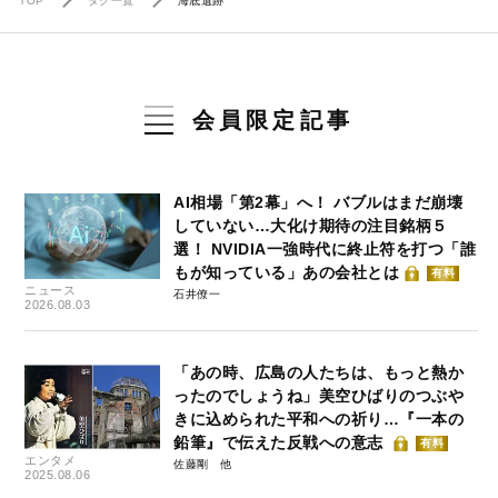
TOP
タグ一覧
海底遺跡
会員限定記事
AI相場「第2幕」へ！ バブルはまだ崩壊
していない…大化け期待の注目銘柄５
選！ NVIDIA一強時代に終止符を打つ「誰
もが知っている」あの会社とは
有料
ニュース
石井僚一
2026.08.03
「あの時、広島の人たちは、もっと熱か
ったのでしょうね」美空ひばりのつぶや
きに込められた平和への祈り…『一本の
鉛筆』で伝えた反戦への意志
有料
エンタメ
佐藤剛
2025.08.06