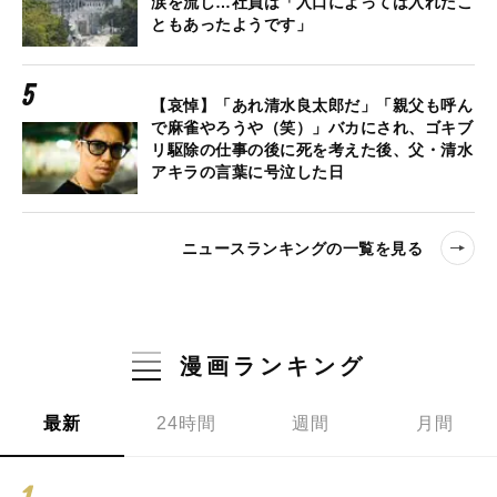
涙を流し…社員は「入口によっては入れたこ
ともあったようです」
【哀悼】「あれ清水良太郎だ」「親父も呼ん
で麻雀やろうや（笑）」バカにされ、ゴキブ
リ駆除の仕事の後に死を考えた後、父・清水
アキラの言葉に号泣した日
ニュースランキングの一覧を見る
漫画ランキング
最新
24時間
週間
月間