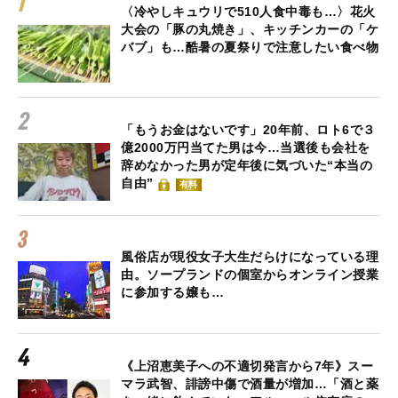
〈冷やしキュウリで510人食中毒も…〉花火
大会の「豚の丸焼き」、キッチンカーの「ケ
バブ」も…酷暑の夏祭りで注意したい食べ物
「もうお金はないです」20年前、ロト6で３
億2000万円当てた男は今…当選後も会社を
辞めなかった男が定年後に気づいた“本当の
自由”
有料
風俗店が現役女子大生だらけになっている理
由。ソープランドの個室からオンライン授業
に参加する嬢も…
《上沼恵美子への不適切発言から7年》スー
マラ武智、誹謗中傷で酒量が増加…「酒と薬