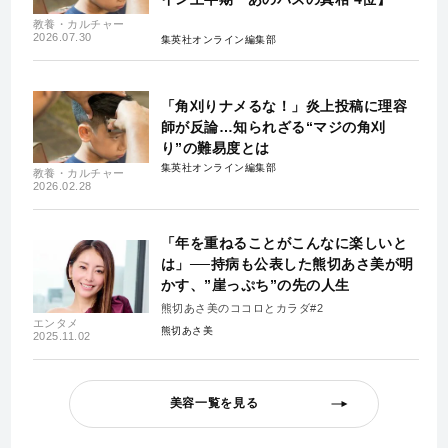
教養・カルチャー
2026.07.30
集英社オンライン編集部
「角刈りナメるな！」炎上投稿に理容
師が反論…知られざる“マジの角刈
り”の難易度とは
集英社オンライン編集部
教養・カルチャー
2026.02.28
「年を重ねることがこんなに楽しいと
は」──持病も公表した熊切あさ美が明
かす、”崖っぷち”の先の人生
熊切あさ美のココロとカラダ#2
エンタメ
熊切あさ美
2025.11.02
美容一覧を見る