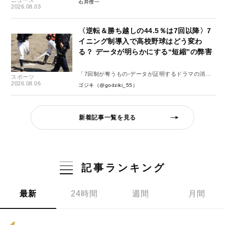
石井僚一
2026.08.03
〈逆転＆勝ち越しの44.5％は7回以降〉7
イニング制導入で高校野球はどう変わ
る？ データが明らかにする“短縮”の弊害
「7回制が奪うもの-データが証明するドラマの消
スポーツ
失-」
2026.08.06
ゴジキ（@godziki_55）
新着記事一覧を見る
記事ランキング
最新
24時間
週間
月間