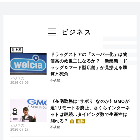
ビジネス
急上昇
ドラッグストアの「スーパー化」は物
価高の救世主になるか？ 新業態「ド
ラッグ＆フード型店舗」が見据える勝
算と死角
ビジネス
不破聡
2026.08.06
《在宅勤務は“サボり”なのか》GMOが
週1リモートを廃止、さくらインターネ
ットは継続…タイピング数で生産性は
測れる？
有料
ビジネス
不破聡
2026.07.17