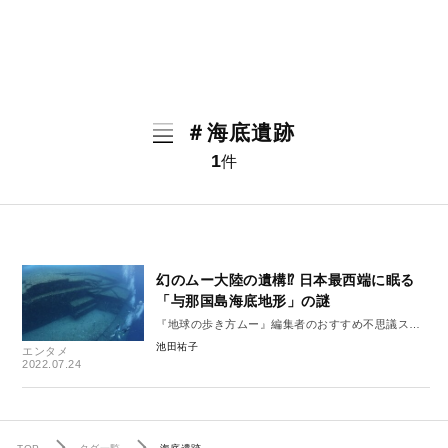
＃海底遺跡
1
件
幻のムー大陸の遺構⁉ 日本最西端に眠る
「与那国島海底地形」の謎
『地球の歩き方ムー』編集者のおすすめ不思議スポ
ット
池田祐子
エンタメ
2022.07.24