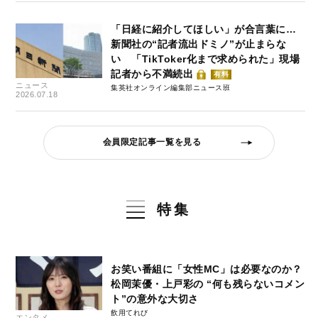
「日経に紹介してほしい」が合言葉に…
新聞社の“記者流出ドミノ”が止まらな
い 「TikToker化まで求められた」現場
記者から不満続出
有料
ニュース
集英社オンライン編集部ニュース班
2026.07.18
会員限定記事一覧を見る
特集
お笑い番組に「女性MC」は必要なのか？
松岡茉優・上戸彩の “何も残らないコメン
ト”の意外な大切さ
飲用てれび
エンタメ