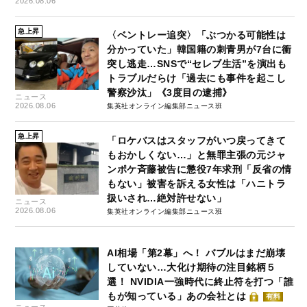
2026.08.06
急上昇
〈ベントレー追突〉「ぶつかる可能性は
分かっていた」韓国籍の刺青男が7台に衝
突し逃走…SNSで“セレブ生活”を演出も
トラブルだらけ「過去にも事件を起こし
警察沙汰」《3度目の逮捕》
ニュース
2026.08.06
集英社オンライン編集部ニュース班
急上昇
「ロケバスはスタッフがいつ戻ってきて
もおかしくない…」と無罪主張の元ジャ
ンポケ斉藤被告に懲役7年求刑「反省の情
もない」被害を訴える女性は「ハニトラ
扱いされ…絶対許せない」
ニュース
2026.08.06
集英社オンライン編集部ニュース班
AI相場「第2幕」へ！ バブルはまだ崩壊
していない…大化け期待の注目銘柄５
選！ NVIDIA一強時代に終止符を打つ「誰
もが知っている」あの会社とは
有料
ニュース