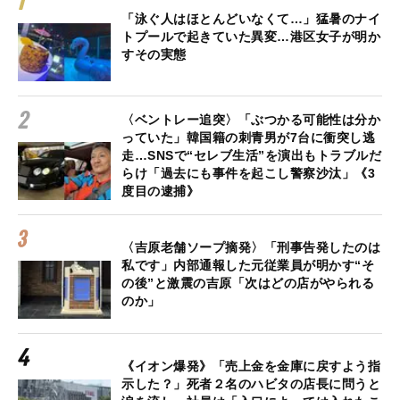
「泳ぐ人はほとんどいなくて…」猛暑のナイ
トプールで起きていた異変…港区女子が明か
すその実態
〈ベントレー追突〉「ぶつかる可能性は分か
っていた」韓国籍の刺青男が7台に衝突し逃
走…SNSで“セレブ生活”を演出もトラブルだ
らけ「過去にも事件を起こし警察沙汰」《3
度目の逮捕》
〈吉原老舗ソープ摘発〉「刑事告発したのは
私です」内部通報した元従業員が明かす“そ
の後”と激震の吉原「次はどの店がやられる
のか」
《イオン爆発》「売上金を金庫に戻すよう指
示した？」死者２名のハビタの店長に問うと