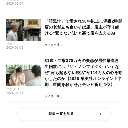
2026.08.04
「暗黒汁」で愛され50年以上…深夜2時開
店の老舗立ち食いそば店、店主が守り続
ける"変えない味"と裏で店を支えるAI
グルメ
ライター神山
2026.08.02
31歳・年収370万円の失恋が歴代最高再
生回数に…『ザ・ノンフィクション』な
ぜ“何も起きない婚活”が114万人の心を動
かしたのか【2026 集英社オンライン上半
期 世間を騒がせたテレビ番組 1位】
エンタメ
2026.07.31
ライター神山
特集一覧を見る