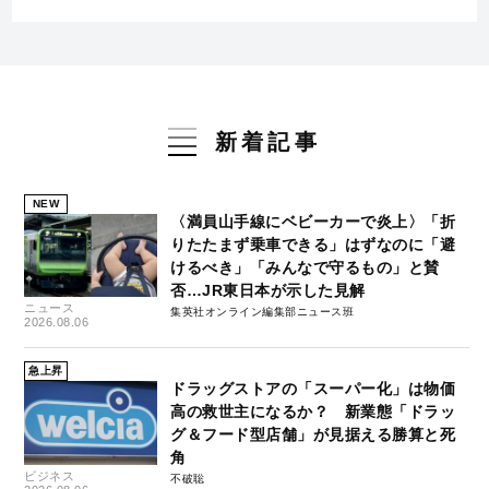
新着記事
NEW
〈満員山手線にベビーカーで炎上〉「折
りたたまず乗車できる」はずなのに「避
けるべき」「みんなで守るもの」と賛
否…JR東日本が示した見解
ニュース
集英社オンライン編集部ニュース班
2026.08.06
急上昇
ドラッグストアの「スーパー化」は物価
高の救世主になるか？ 新業態「ドラッ
グ＆フード型店舗」が見据える勝算と死
角
ビジネス
不破聡