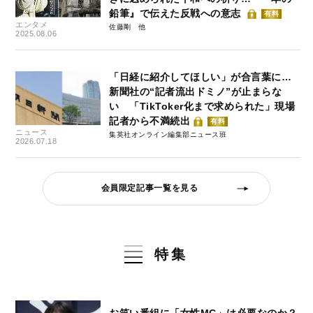
鉛筆』で伝えた反戦への意志
有料
エンタメ
佐藤剛
2025.08.06
「日経に紹介してほしい」が合言葉に…
新聞社の“記者流出ドミノ”が止まらな
い 「TikToker化まで求められた」現場
記者から不満続出
有料
ニュース
集英社オンライン編集部ニュース班
2026.07.18
会員限定記事一覧を見る
特集
お笑い番組に「女性MC」は必要なのか？