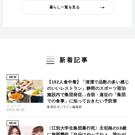
暮らし一覧を見る
新着記事
NEW
【192人食中毒】「清潔で品数の多い感じ
のいいレストラン」静岡のスポーツ宿泊
施設内で集団発症…合宿・遠征の「集団
での食事」に知っておきたい予防策
ニュース
集英社オンライン編集部
2026.08.08
NEW
〈江別大学生集団暴行死〉主犯格の18歳
に無期懲役「自分はやってねぇ。誰かが