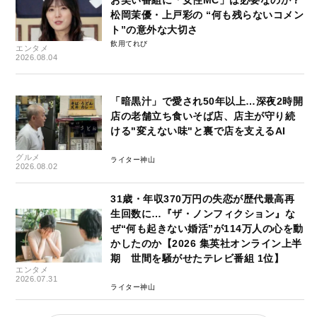
松岡茉優・上戸彩の “何も残らないコメン
ト”の意外な大切さ
飲用てれび
エンタメ
2026.08.04
「暗黒汁」で愛され50年以上…深夜2時開
店の老舗立ち食いそば店、店主が守り続
ける"変えない味"と裏で店を支えるAI
グルメ
ライター神山
2026.08.02
31歳・年収370万円の失恋が歴代最高再
生回数に…『ザ・ノンフィクション』な
ぜ“何も起きない婚活”が114万人の心を動
かしたのか【2026 集英社オンライン上半
期 世間を騒がせたテレビ番組 1位】
エンタメ
2026.07.31
ライター神山