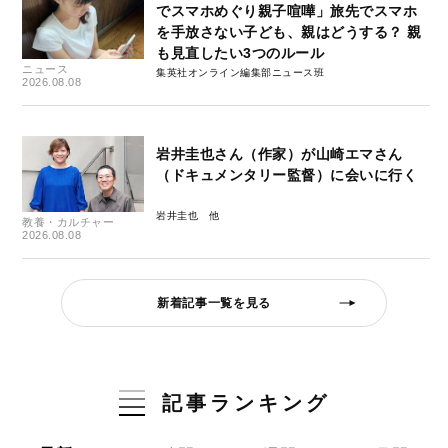
でスマホめぐり親子喧嘩」旅先でスマホ
を手放さない子ども、親はどうする？ 親
も見直したい3つのルール
ニュース
集英社オンライン編集部ニュース班
2026.08.08
岩井圭也さん（作家）が山崎エマさん
（ドキュメンタリー監督）に会いに行く
岩井圭也
教養・カルチャー
2026.08.08
新着記事一覧を見る
記事ランキング