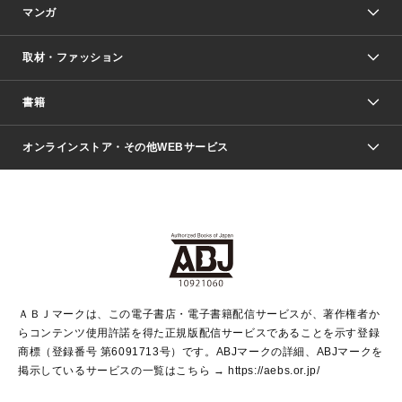
マンガ
取材・ファッション
少年マンガ
週刊少年ジャンプ
書籍
ファッション・美容
青年マンガ
ジャンプSQ.
Seventeen
週刊ヤングジャンプ
オンラインストア・その他WEBサービス
文芸・文庫・総合
芸能・情報・スポーツ
少女マンガ
Vジャンプ
non-no Web
ヤングジャンプ定期購読デジタル
すばる
Myojo
オンラインストア
りぼん
学芸・ノンフィクション・新書
最強ジャンプ
女性マンガ
@BAILA
ヤンジャン＋
小説すばる
週プレNEWS
マーガレット
集英社OTOコンテンツ
集英社 学芸編集部
少年ジャンプ＋
その他WEBサービス
クッキー
ライトノベル・ノベライズ
MAQUIA ONLINE
となりのヤングジャンプ
集英社 文芸ステーション
週プレ グラジャパ！
別冊マーガレット
SHUEISHA MANGA-ART HERITAGE
集英社 ビジネス書
ゼブラック
ココハナ
SHUEISHA ADNAVI
SPUR.JP
集英社Webマガジン Cobalt
グランドジャンプ
web 集英社文庫
キッズ
web Sportiva
マンガMee
ジャンプキャラクターズストア
集英社新書
ジャンプルーキー！
月刊オフィスユー
ＡＢＪマークは、この電子書店・電子書籍配信サービスが、著作権者か
EDITOR'S LAB
LEE
集英社オレンジ文庫
ウルトラジャンプ
青春と読書
パラスポ＋！
らコンテンツ使用許諾を得た正規版配信サービスであることを示す登録
集英社みらい文庫
リマコミ＋
HAPPY PLUS STORE
集英社新書プラス
ジャンプTOON
商標（登録番号 第6091713号）です。ABJマークの詳細、ABJマークを
Marisol
シフォン文庫
アジア人物史
S-KIDS.LAND
マンガMeets
掲示しているサービスの一覧はこちら →
https://aebs.or.jp/
shueisha vox
よみタイ
S-MANGA
Web éclat
ダッシュエックス文庫