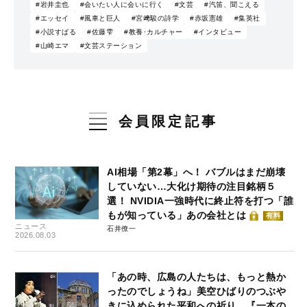
#岩井圭也
#会いたい人に会いに行く
#文芸
#汽笛、聞こえる
#エッセイ
#風車と巨人
#宮﨑駿の詩学
#赤坂憲雄
#集英社
#小説すばる
#佐藤雫
#教養･カルチャー
#インタビュー
#山崎エマ
#文芸ステーション
会員限定記事
AI相場「第2幕」へ！ バブルはまだ崩壊
していない…大化け期待の注目銘柄５
選！ NVIDIA一強時代に終止符を打つ「誰
もが知っている」あの会社とは
有料
ニュース
石井僚一
2026.08.03
「あの時、広島の人たちは、もっと熱か
ったのでしょうね」美空ひばりのつぶや
きに込められた平和への祈り…『一本の