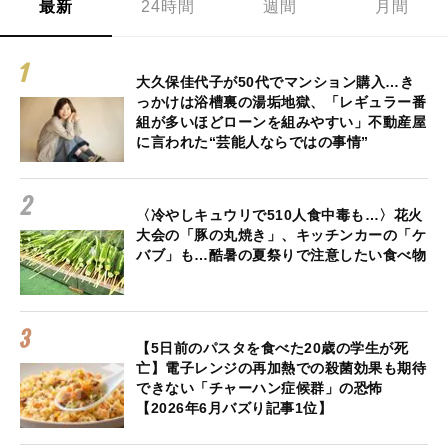
最新
24時間
週間
月間
大久保佳代子が50代でマンション購入…き
っかけは浴槽裏の湯垢地獄、「レギュラー番
組が多いほどローンを組みやすい」不動産屋
に言われた“芸能人ならではの事情”
〈冷やしキュウリで510人食中毒も…〉花火
大会の「豚の丸焼き」、キッチンカーの「ケ
バブ」も…酷暑の夏祭りで注意したい食べ物
【5日前のパスタを食べた20歳の学生が死
亡】電子レンジの再加熱での殺菌効果も期待
できない「チャーハン症候群」の恐怖
【2026年6月バズり記事1位】