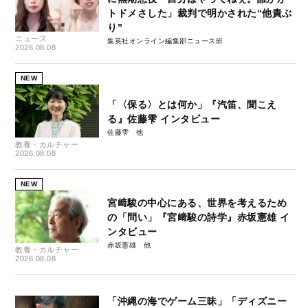
トドメさした」裁判で明かされた“他責ぶ
り”
ニュース
集英社オンライン編集部ニュース班
2026.08.08
NEW
「〈保る〉とは何か」『汽笛、聞こえ
る』佐藤雫 インタビュー
佐藤雫
教養・カルチャー
2026.08.08
NEW
宮﨑駿の中心にある、世界を考えるため
の「問い」『宮﨑駿の詩学』赤坂憲雄 イ
ンタビュー
赤坂憲雄
教養・カルチャー
2026.08.08
「沖縄の海でゲーム三昧」「ディズニー