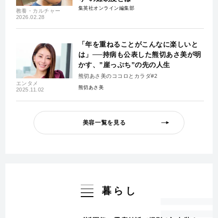
集英社オンライン編集部
教養・カルチャー
2026.02.28
「年を重ねることがこんなに楽しいと
は」──持病も公表した熊切あさ美が明
かす、”崖っぷち”の先の人生
熊切あさ美のココロとカラダ#2
エンタメ
熊切あさ美
2025.11.02
美容一覧を見る
暮らし