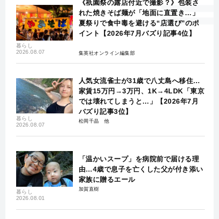
《祇園祭の露店付近で撮影？》包装さ
れた焼きそば麺が「地面に直置き…」
夏祭りで食中毒を避ける“店選び”のポ
イント【2026年7月バズり記事4位】
暮らし
2026.08.07
集英社オンライン編集部
人気女流雀士が31歳で八丈島へ移住…
家賃15万円→3万円、1K→4LDK「東京
では壊れてしまうと…」【2026年7月
バズり記事3位】
暮らし
松岡千晶
2026.08.07
「温かいスープ」を病院前で届ける理
由…4歳で息子を亡くした父が付き添い
家族に贈るエール
加賀直樹
暮らし
2026.08.01