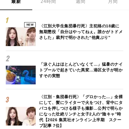
最新
24時間
週間
月間
NEW
〈江別大学生集団暴行死〉主犯格の18歳に
無期懲役「自分はやってねぇ。誰かがトドメ
さした」裁判で明かされた“他責ぶり”
「泳ぐ人はほとんどいなくて…」猛暑のナイ
トプールで起きていた異変…港区女子が明か
すその実態
〈江別・集団暴行死〉「グロかった…」全裸
にして、髪にライターで火をつけ、背中にタ
バコを押しつける様子も撮影…公判で明らか
になった壮絶リンチと女子2人の“陰キャ”時
代【2026 集英社オンライン上半期 スクー
プ記事 7位】