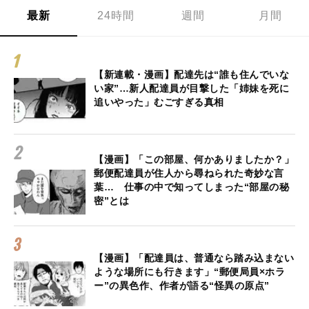
最新
24時間
週間
月間
【新連載・漫画】配達先は“誰も住んでいな
い家”…新人配達員が目撃した「姉妹を死に
追いやった」むごすぎる真相
【漫画】「この部屋、何かありましたか？」
郵便配達員が住人から尋ねられた奇妙な言
葉… 仕事の中で知ってしまった“部屋の秘
密”とは
【漫画】「配達員は、普通なら踏み込まない
ような場所にも行きます」“郵便局員×ホラ
ー”の異色作、作者が語る“怪異の原点”