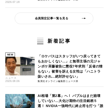
2026.07.18
会員限定記事一覧を見る
新着記事
NEW
「ロケバスはスタッフがいつ戻ってきて
もおかしくない…」と無罪主張の元ジャ
ンポケ斉藤被告に懲役7年求刑「反省の情
もない」被害を訴える女性は「ハニトラ
扱いされ…絶対許せない」
ニュース
2026.08.06
集英社オンライン編集部ニュース班
AI相場「第2幕」へ！ バブルはまだ崩壊
していない…大化け期待の注目銘柄５
選！ NVIDIA一強時代に終止符を打つ「誰