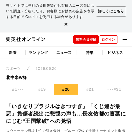
当サイトでは当社の提携先等がお客様のニーズ等につ
いて調査・分析したり、お客様にお勧めの広告を表示
詳しくはこちら
する目的で Cookie を使用する場合があります。
×
無料会員登録
ログイン
新着
ランキング
ニュース
特集
ビジネス
2026.06.26
スポーツ
北中米W杯
#1･･･
#19
#20
#21
･･･#31
「いきなりブラジルはきつすぎ」「くじ運が最
悪」負傷者続出に悲観の声も…長友佑都の言葉に
にじむ“王国撃破”への覚悟
スウェーデン戦を1−1で引き分け、グループ2位で決勝トーナメント進出