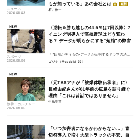
もが知っている」あの会社とは
有料
ニュース
石井僚一
2026.08.03
NEW
〈逆転＆勝ち越しの44.5％は7回以降〉7
イニング制導入で高校野球はどう変わ
る？ データが明らかにする“短縮”の弊害
「7回制が奪うもの-データが証明するドラマの消
スポーツ
失-」
2026.08.06
ゴジキ（@godziki_55）
NEW
〈元TBSアナが「被爆体験伝承者」に〉
長峰由紀さんが81年前の広島を語り継ぐ
理由「これは昔話ではありません」
中島早苗
教養・カルチャー
2026.08.06
「いつ加害者になるかわからない…」青
切符導入で増す大型トラックの不安、自