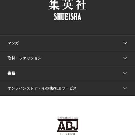
マンガ
取材・ファッション
少年マンガ
週刊少年ジャンプ
書籍
ファッション・美容
青年マンガ
ジャンプSQ.
Seventeen
週刊ヤングジャンプ
オンラインストア・その他WEBサービス
文芸・文庫・総合
芸能・情報・スポーツ
少女マンガ
Vジャンプ
non-no Web
ヤングジャンプ定期購読デジタル
すばる
Myojo
オンラインストア
りぼん
学芸・ノンフィクション・新書
最強ジャンプ
女性マンガ
@BAILA
ヤンジャン＋
小説すばる
週プレNEWS
マーガレット
集英社OTOコンテンツ
集英社 学芸編集部
少年ジャンプ＋
その他WEBサービス
クッキー
ライトノベル・ノベライズ
MAQUIA ONLINE
となりのヤングジャンプ
集英社 文芸ステーション
週プレ グラジャパ！
別冊マーガレット
SHUEISHA MANGA-ART HERITAGE
集英社 ビジネス書
ゼブラック
ココハナ
SHUEISHA ADNAVI
SPUR.JP
集英社Webマガジン Cobalt