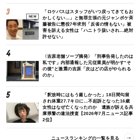
「ロケバスはスタッフがいつ戻ってきてもお
NEW
かしくない…」と無罪主張の元ジャンポケ斉
藤被告に懲役7年求刑「反省の情もない」被
害を訴える女性は「ハニトラ扱いされ…絶対
許せない」
〈吉原老舗ソープ摘発〉「刑事告発したのは
私です」内部通報した元従業員が明かす“そ
の後”と激震の吉原「次はどの店がやられる
のか」
「釈放時にはもう厳しかった」18日間勾留
され体重27.7キロに…不起訴となった16歳
女性はなぜ亡くなったのか 遺族が訴える兵
庫県警の違法捜査【2026年7月ニュース記事
2位】
ニュースランキングの一覧を見る