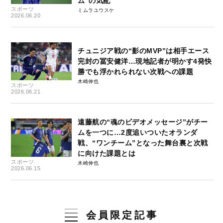
ム”の気配
スポーツ
ミムラユウスケ
2026.06.20
チュニジア戦の“影のMVP”は相手エース
完封の冨安健洋…現地記者が明かす4発快
勝でも浮かれられない次戦への課題
木崎伸也
スポーツ
2026.06.21
遠藤航の“魂のビデオメッセージ”がチー
ムを一つに…2度追いついたオランダ
戦、“ワンチーム”となった舞台裏と次戦
に向けた課題とは
スポーツ
木崎伸也
2026.06.15
会員限定記事