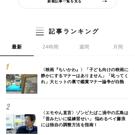
新着記事一覧を見る
記事ランキング
最新
24時間
週間
月間
〈映画『ちいかわ』〉「子ども向けの映画に
静かにするマナーはありません」「叱ってく
れ」大ヒットの裏で鑑賞マナー論争が白熱
〈エモやん直言〉ゾンビたばこ渦中の広島は
「昔みたいに猛練習せい」 悩めるベイ藤浪
には独自の調整方法を指南！