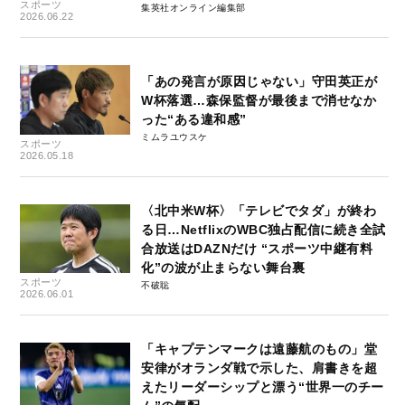
スポーツ
集英社オンライン編集部
2026.06.22
「あの発言が原因じゃない」守田英正が
W杯落選…森保監督が最後まで消せなか
った“ある違和感”
ミムラユウスケ
スポーツ
2026.05.18
〈北中米W杯〉「テレビでタダ」が終わ
る日…NetflixのWBC独占配信に続き全試
合放送はDAZNだけ “スポーツ中継有料
化”の波が止まらない舞台裏
スポーツ
不破聡
2026.06.01
「キャプテンマークは遠藤航のもの」堂
安律がオランダ戦で示した、肩書きを超
えたリーダーシップと漂う“世界一のチー