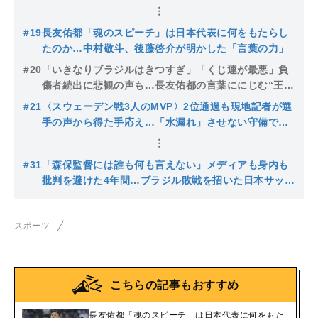
#19
長友佑都「魂のスピーチ」は日本代表に何をもたらし
たのか…中村敬斗、後藤啓介が明かした「言葉の力」
#20
「いきなりブラジルはきつすぎ」「くじ運が最悪」負
傷者続出に悲観の声も…長友佑都の言葉ににじむ“王国
撃破”への覚悟
#21
〈スウェーデン戦3人のMVP〉2位通過も現地記者が選
手の声から得た手応え…「水漏れ」させない守備でブ
ラジル戦もチャンスあり
#31
「森保監督には誰も何も言えない」メディアも身内も
批判を避けた4年間…ブラジル敗戦を招いた日本サッカ
ー界の構造
スポーツ
こちらの記事もおすすめ
長友佑都「魂のスピーチ」は日本代表に何をもた