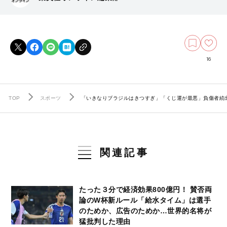
16
TOP
スポーツ
「いきなりブラジルはきつすぎ」「くじ運が最悪」負傷者続出
関連記事
たった３分で経済効果800億円！ 賛否両
論のW杯新ルール「給水タイム」は選手
のためか、広告のためか…世界的名将が
猛批判した理由