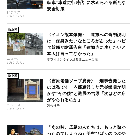
転車“車道走行時代”に求められる新たな
安全対策
ビジネス
2026.07.21
急上昇
〈イオン熊本爆発〉「遺族への当初説明
は…保身みたいなところがあった」ハビ
タ幹部が謝罪告白「建物内に戻りたいと
本人は言ってなかった」
ニュース
集英社オンライン編集部ニュース班
2026.08.05
急上昇
〈吉原老舗ソープ摘発〉「刑事告発した
のは私です」内部通報した元従業員が明
かす“その後”と激震の吉原「次はどの店
がやられるのか」
ニュース
河合桃子
2026.08.05
「あの時、広島の人たちは、もっと熱か
ったのでしょうね」美空ひばりのつぶや