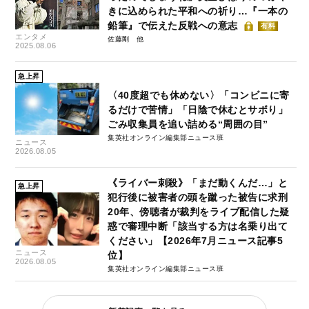
きに込められた平和への祈り…『一本の
鉛筆』で伝えた反戦への意志
有料
エンタメ
佐藤剛
2025.08.06
急上昇
〈40度超でも休めない〉「コンビニに寄
るだけで苦情」「日陰で休むとサボり」
ごみ収集員を追い詰める“周囲の目”
集英社オンライン編集部ニュース班
ニュース
2026.08.05
《ライバー刺殺》「まだ動くんだ…」と
急上昇
犯行後に被害者の頭を蹴った被告に求刑
20年、傍聴者が裁判をライブ配信した疑
惑で審理中断「該当する方は名乗り出て
ください」【2026年7月ニュース記事5
ニュース
位】
2026.08.05
集英社オンライン編集部ニュース班