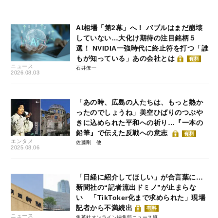
AI相場「第2幕」へ！ バブルはまだ崩壊
していない…大化け期待の注目銘柄５
選！ NVIDIA一強時代に終止符を打つ「誰
もが知っている」あの会社とは
有料
ニュース
石井僚一
2026.08.03
「あの時、広島の人たちは、もっと熱か
ったのでしょうね」美空ひばりのつぶや
きに込められた平和への祈り…『一本の
鉛筆』で伝えた反戦への意志
有料
エンタメ
佐藤剛
2025.08.06
「日経に紹介してほしい」が合言葉に…
新聞社の“記者流出ドミノ”が止まらな
い 「TikToker化まで求められた」現場
記者から不満続出
有料
ニュース
集英社オンライン編集部ニュース班