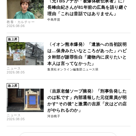
〈元TBSアナが「被爆体験伝承者」に〉
長峰由紀さんが81年前の広島を語り継ぐ
理由「これは昔話ではありません」
中島早苗
教養・カルチャー
2026.08.06
急上昇
〈イオン熊本爆発〉「遺族への当初説明
は…保身みたいなところがあった」ハビ
タ幹部が謝罪告白「建物内に戻りたいと
本人は言ってなかった」
ニュース
集英社オンライン編集部ニュース班
2026.08.05
急上昇
〈吉原老舗ソープ摘発〉「刑事告発した
のは私です」内部通報した元従業員が明
かす“その後”と激震の吉原「次はどの店
がやられるのか」
ニュース
河合桃子
2026.08.05