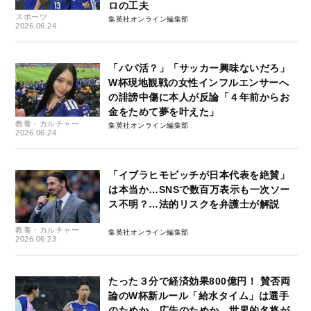
ロの工夫
スポーツ
集英社オンライン編集部
2026.06.24
「パパ活？」「サッカー興味ないだろ」
W杯現地観戦の女性インフルエンサーへ
の誹謗中傷に本人が反論「４年前からお
金をためて夢を叶えた」
教養・カルチャー
集英社オンライン編集部
2026.06.24
「イブラヒモビッチが日本代表を絶賛」
は本当か…SNSで数百万表示も一次ソー
ス不明？…法的リスクを弁護士が解説
教養・カルチャー
集英社オンライン編集部
2026.06.23
たった３分で経済効果800億円！ 賛否両
論のW杯新ルール「給水タイム」は選手
のためか、広告のためか…世界的名将が