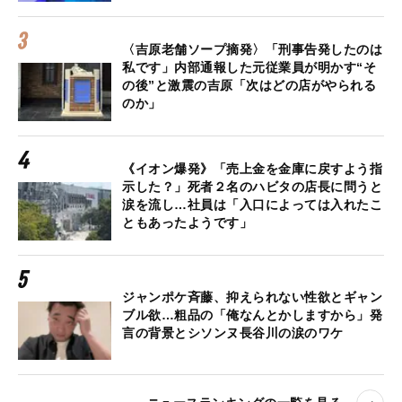
〈吉原老舗ソープ摘発〉「刑事告発したのは
私です」内部通報した元従業員が明かす“そ
の後”と激震の吉原「次はどの店がやられる
のか」
《イオン爆発》「売上金を金庫に戻すよう指
示した？」死者２名のハビタの店長に問うと
涙を流し…社員は「入口によっては入れたこ
ともあったようです」
ジャンポケ斉藤、抑えられない性欲とギャン
ブル欲…粗品の「俺なんとかしますから」発
言の背景とシソンヌ長谷川の涙のワケ