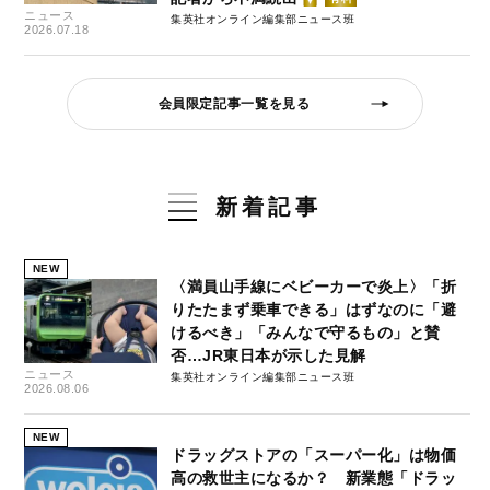
ニュース
集英社オンライン編集部ニュース班
2026.07.18
会員限定記事一覧を見る
新着記事
NEW
〈満員山手線にベビーカーで炎上〉「折
りたたまず乗車できる」はずなのに「避
けるべき」「みんなで守るもの」と賛
否…JR東日本が示した見解
ニュース
集英社オンライン編集部ニュース班
2026.08.06
NEW
ドラッグストアの「スーパー化」は物価
高の救世主になるか？ 新業態「ドラッ