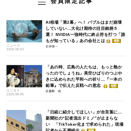
会員限定記事
AI相場「第2幕」へ！ バブルはまだ崩壊
していない…大化け期待の注目銘柄５
選！ NVIDIA一強時代に終止符を打つ「誰
もが知っている」あの会社とは
有料
ニュース
石井僚一
2026.08.03
「あの時、広島の人たちは、もっと熱か
ったのでしょうね」美空ひばりのつぶや
きに込められた平和への祈り…『一本の
鉛筆』で伝えた反戦への意志
有料
エンタメ
佐藤剛
2025.08.06
「日経に紹介してほしい」が合言葉に…
新聞社の“記者流出ドミノ”が止まらな
い 「TikToker化まで求められた」現場
記者から不満続出
有料