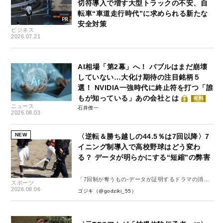
切符導入で増す大型トラックの不安、自
転車“車道走行時代”に求められる新たな
安全対策
ビジネス
2026.07.21
AI相場「第2幕」へ！ バブルはまだ崩壊
していない…大化け期待の注目銘柄５
選！ NVIDIA一強時代に終止符を打つ「誰
もが知っている」あの会社とは
有料
ニュース
石井僚一
2026.08.03
NEW
〈逆転＆勝ち越しの44.5％は7回以降〉7
イニング制導入で高校野球はどう変わ
る？ データが明らかにする“短縮”の弊害
「7回制が奪うもの-データが証明するドラマの消
スポーツ
失-」
2026.08.06
ゴジキ（@godziki_55）