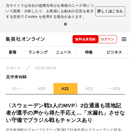
当サイトでは当社の提携先等がお客様のニーズ等につ
いて調査・分析したり、お客様にお勧めの広告を表示
詳しくはこちら
する目的で Cookie を使用する場合があります。
×
無料会員登録
ログイン
新着
ランキング
ニュース
特集
ビジネス
2026.06.26
スポーツ
北中米W杯
#1･･･
#20
#21
#22
･･･#31
〈スウェーデン戦3人のMVP〉2位通過も現地記
者が選手の声から得た手応え…「水漏れ」させな
い守備でブラジル戦もチャンスあり
北中米W杯のグループステージ第3戦で日本代表はスウェーデンと対決。