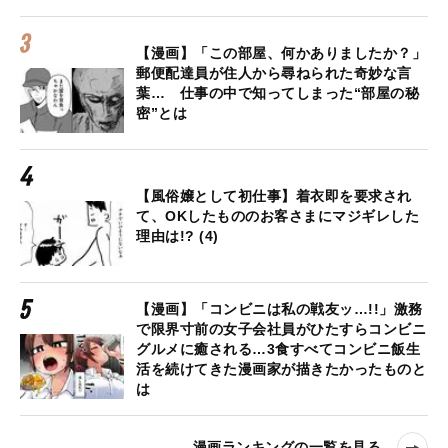
【漫画】「この部屋、何かありましたか？」
郵便配達員が住人から尋ねられた奇妙な言
葉… 仕事の中で知ってしまった“部屋の秘
密”とは
【風俗嬢として初仕事】着衣即を要求され
て、OKしたもののお客さまにマジギレした
理由は!? (4)
【漫画】「コンビニは私の戦友ッ…!!」激務
で限界寸前の女子会社員がひたすらコンビニ
グルメに癒される…3食すべてコンビニ飯生
活を続けてきた漫画家が描きたかったものと
は
漫画ランキングの一覧を見る