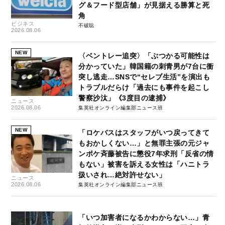
グ＆フード型店舗」が見据える勝算と死
角
ビジネス
不破聡
2026.08.06
NEW
〈ベントレー追突〉「ぶつかる可能性は
分かっていた」韓国籍の刺青男が7台に衝
突し逃走…SNSで“セレブ生活”を演出も
トラブルだらけ「過去にも事件を起こし
警察沙汰」《3度目の逮捕》
ニュース
2026.08.06
集英社オンライン編集部ニュース班
NEW
「ロケバスはスタッフがいつ戻ってきて
もおかしくない…」と無罪主張の元ジャ
ンポケ斉藤被告に懲役7年求刑「反省の情
もない」被害を訴える女性は「ハニトラ
扱いされ…絶対許せない」
ニュース
2026.08.06
集英社オンライン編集部ニュース班
「いつ加害者になるかわからない…」青