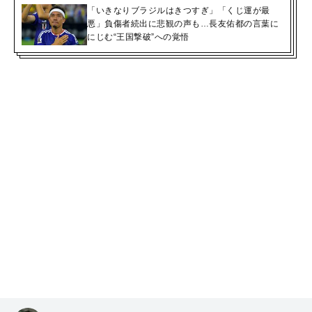
「いきなりブラジルはきつすぎ」「くじ運が最
悪」負傷者続出に悲観の声も…長友佑都の言葉に
にじむ“王国撃破”への覚悟