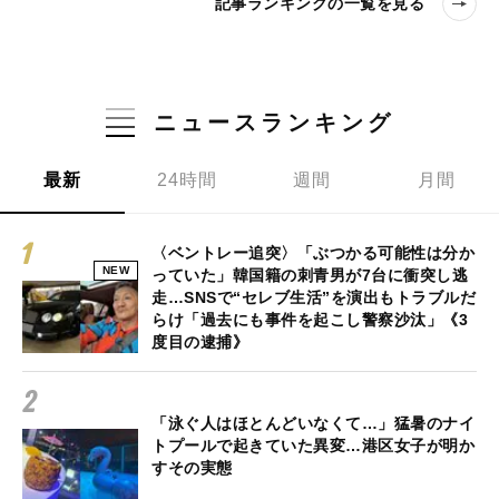
記事ランキングの一覧を見る
ニュースランキング
最新
24時間
週間
月間
〈ベントレー追突〉「ぶつかる可能性は分か
NEW
っていた」韓国籍の刺青男が7台に衝突し逃
走…SNSで“セレブ生活”を演出もトラブルだ
らけ「過去にも事件を起こし警察沙汰」《3
度目の逮捕》
「泳ぐ人はほとんどいなくて…」猛暑のナイ
トプールで起きていた異変…港区女子が明か
すその実態