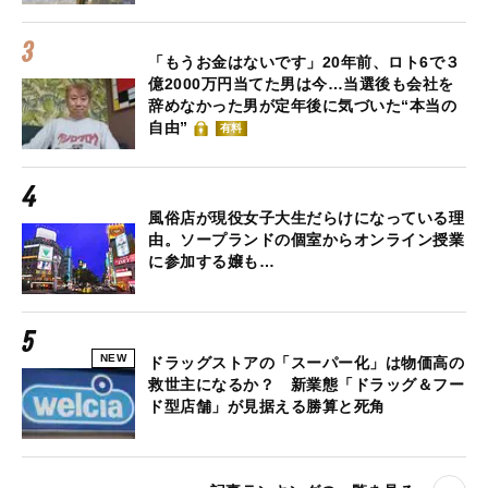
「もうお金はないです」20年前、ロト6で３
億2000万円当てた男は今…当選後も会社を
辞めなかった男が定年後に気づいた“本当の
自由”
有料
風俗店が現役女子大生だらけになっている理
由。ソープランドの個室からオンライン授業
に参加する嬢も…
NEW
ドラッグストアの「スーパー化」は物価高の
救世主になるか？ 新業態「ドラッグ＆フー
ド型店舗」が見据える勝算と死角