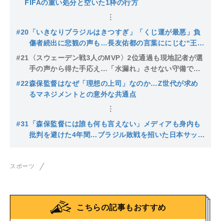
FIFAの重い処分と空いた1枠の行方
#20
「いきなりブラジルはきつすぎ」「くじ運が最悪」負
傷者続出に悲観の声も…長友佑都の言葉ににじむ“王国
撃破”への覚悟
#21
〈スウェーデン戦3人のMVP〉2位通過も現地記者が選
手の声から得た手応え…「水漏れ」させない守備でブ
ラジル戦もチャンスあり
#22
森保監督はなぜ「理想の上司」なのか…Z世代が求め
るマネジメントとの意外な共通点
#31
「森保監督には誰も何も言えない」メディアも身内も
批判を避けた4年間…ブラジル敗戦を招いた日本サッカ
ー界の構造
スポーツ
こちらの記事もおすすめ