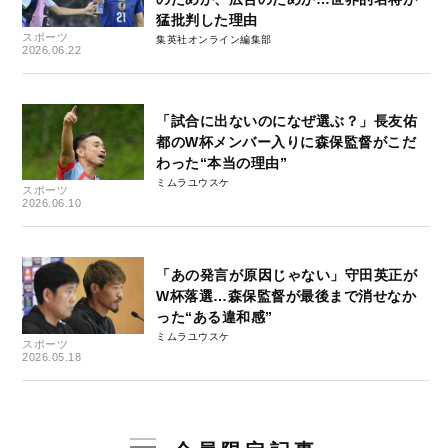
猛批判した理由
スポーツ
集英社オンライン編集部
2026.06.22
「試合に出ないのになぜ選ぶ？」長友佑
都のW杯メンバー入りに森保監督がこだ
わった“本当の理由”
ミムラユウスケ
スポーツ
2026.06.10
「あの発言が原因じゃない」守田英正が
W杯落選…森保監督が最後まで消せなか
った“ある違和感”
ミムラユウスケ
スポーツ
2026.05.18