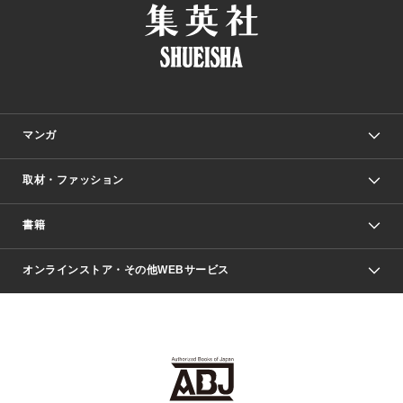
マンガ
取材・ファッション
少年マンガ
週刊少年ジャンプ
書籍
ファッション・美容
青年マンガ
ジャンプSQ.
Seventeen
週刊ヤングジャンプ
オンラインストア・その他WEBサービス
文芸・文庫・総合
芸能・情報・スポーツ
少女マンガ
Vジャンプ
non-no Web
ヤングジャンプ定期購読デジタル
すばる
Myojo
オンラインストア
りぼん
学芸・ノンフィクション・新書
最強ジャンプ
女性マンガ
@BAILA
ヤンジャン＋
小説すばる
週プレNEWS
マーガレット
集英社OTOコンテンツ
集英社 学芸編集部
少年ジャンプ＋
その他WEBサービス
クッキー
ライトノベル・ノベライズ
MAQUIA ONLINE
となりのヤングジャンプ
集英社 文芸ステーション
週プレ グラジャパ！
別冊マーガレット
SHUEISHA MANGA-ART HERITAGE
集英社 ビジネス書
ゼブラック
ココハナ