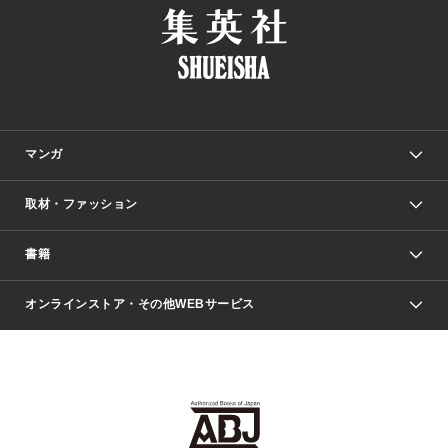
マンガ
取材・ファッション
少年マンガ
週刊少年ジャンプ
書籍
ファッション・美容
青年マンガ
ジャンプSQ.
Seventeen
週刊ヤングジャンプ
オンラインストア・その他WEBサービス
文芸・文庫・総合
芸能・情報・スポーツ
少女マンガ
Vジャンプ
non-no Web
ヤングジャンプ定期購読デジタル
すばる
Myojo
オンラインストア
りぼん
学芸・ノンフィクション・新書
最強ジャンプ
女性マンガ
@BAILA
ヤンジャン＋
小説すばる
週プレNEWS
マーガレット
集英社OTOコンテンツ
集英社 学芸編集部
少年ジャンプ＋
その他WEBサービス
クッキー
ライトノベル・ノベライズ
MAQUIA ONLINE
となりのヤングジャンプ
集英社 文芸ステーション
週プレ グラジャパ！
別冊マーガレット
SHUEISHA MANGA-ART HERITAGE
集英社 ビジネス書
ゼブラック