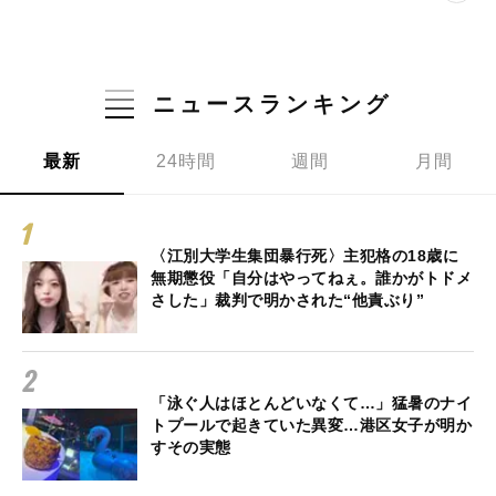
ニュースランキング
最新
24時間
週間
月間
〈江別大学生集団暴行死〉主犯格の18歳に
無期懲役「自分はやってねぇ。誰かがトドメ
さした」裁判で明かされた“他責ぶり”
「泳ぐ人はほとんどいなくて…」猛暑のナイ
トプールで起きていた異変…港区女子が明か
すその実態