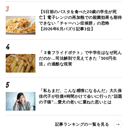
【5日前のパスタを食べた20歳の学生が死
亡】電子レンジの再加熱での殺菌効果も期待
できない「チャーハン症候群」の恐怖
【2026年6月バズり記事1位】
「３食フライドポテト」で中学生はなぜ死ん
だのか…司法解剖で見えてきた「500円生
活」の過酷な現実
「私もまだ、こんな感情になるんだ」大久保
佳代子が往復4時間かけて会いに行った“話題
の子猿”…愛犬の老いに重ねた思いとは
記事ランキングの一覧を見る