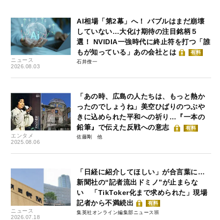
AI相場「第2幕」へ！ バブルはまだ崩壊
していない…大化け期待の注目銘柄５
選！ NVIDIA一強時代に終止符を打つ「誰
もが知っている」あの会社とは
有料
ニュース
石井僚一
2026.08.03
「あの時、広島の人たちは、もっと熱か
ったのでしょうね」美空ひばりのつぶや
きに込められた平和への祈り…『一本の
鉛筆』で伝えた反戦への意志
有料
エンタメ
佐藤剛
2025.08.06
「日経に紹介してほしい」が合言葉に…
新聞社の“記者流出ドミノ”が止まらな
い 「TikToker化まで求められた」現場
記者から不満続出
有料
ニュース
集英社オンライン編集部ニュース班
2026.07.18