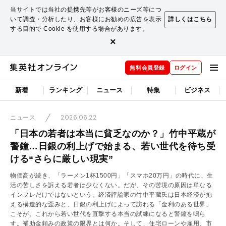
当サイトでは当社の提携先等がお客様のニーズ等につ
いて調査・分析したり、お客様にお勧めの広告を表示
詳しくはこちら
する目的で Cookie を使用する場合があります。
×
無料会員登録
ログイン
新着
ランキング
ニュース
特集
ビジネス
2026.06.22
ニュース
「日本の若者は本当に貧乏なのか？」竹中平蔵が
警鐘…日銀の利上げで始まる、若い世代を待ち受
ける“さらに厳しい現実”
物価高が続き、「ラーメン1杯1500円」「スマホ20万円」の時代に、生
活の苦しさを訴える若者は少なくない。だが、その苦境の原因は単なる
インフレだけではないという。経済評論家の竹中平蔵氏は日本経済が抱
える構造的な歪みと、日銀の利上げによって訪れる「金利のある世界」
こそが、これから若い世代を直撃する本当の試練になると警鐘を鳴ら
す。補助金頼みの政策の限界とは何か。そして、住宅ローンや雇用、市