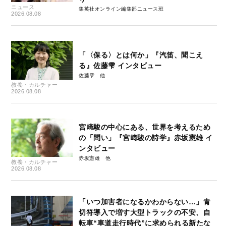
ニュース
集英社オンライン編集部ニュース班
2026.08.08
「〈保る〉とは何か」『汽笛、聞こえ
る』佐藤雫 インタビュー
佐藤雫
教養・カルチャー
2026.08.08
宮﨑駿の中心にある、世界を考えるため
の「問い」『宮﨑駿の詩学』赤坂憲雄 イ
ンタビュー
赤坂憲雄
教養・カルチャー
2026.08.08
「いつ加害者になるかわからない…」青
切符導入で増す大型トラックの不安、自
転車“車道走行時代”に求められる新たな