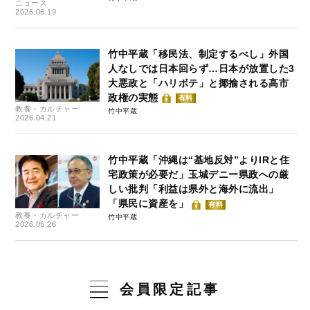
ニュース
2026.06.19
竹中平蔵「移民法、制定するべし」外国
人なしでは日本回らず…日本が放置した3
大悪政と「ハリボテ」と揶揄される高市
政権の実態
有料
教養・カルチャー
竹中平蔵
2026.04.21
竹中平蔵「沖縄は“基地反対”よりIRと住
宅政策が必要だ」玉城デニー県政への厳
しい批判「利益は県外と海外に流出」
「県民に資産を」
有料
教養・カルチャー
竹中平蔵
2026.05.26
会員限定記事