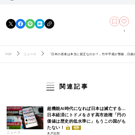
1
TOP
ニュース
「日本の若者は本当に貧乏なのか？」竹中平蔵が警鐘…日銀の
関連記事
超機能AI時代になれば日本は滅亡する…
日本経済にトドメをさす高市政権「円の
価値は歴史的低水準に」もうこの国がも
たない！
有料
ニュース
木戸次郎