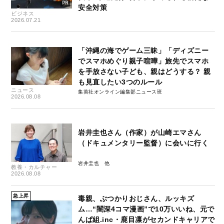
安全対策
ビジネス
2026.07.21
「沖縄の海でゲーム三昧」「ディズニー
でスマホめぐり親子喧嘩」旅先でスマホ
を手放さない子ども、親はどうする？ 親
も見直したい3つのルール
ニュース
集英社オンライン編集部ニュース班
2026.08.08
岩井圭也さん（作家）が山崎エマさん
（ドキュメンタリー監督）に会いに行く
岩井圭也
教養・カルチャー
2026.08.08
急上昇
毒親、ぶつかりおじさん、ルッキズ
ム…“闇深4コマ漫画”で10万いいね、元で
んぱ組.inc・鹿目凛がセカンドキャリアで