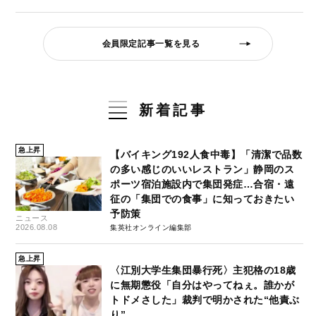
会員限定記事一覧を見る
新着記事
急上昇
【バイキング192人食中毒】「清潔で品数
の多い感じのいいレストラン」静岡のス
ポーツ宿泊施設内で集団発症…合宿・遠
征の「集団での食事」に知っておきたい
予防策
ニュース
2026.08.08
集英社オンライン編集部
急上昇
〈江別大学生集団暴行死〉主犯格の18歳
に無期懲役「自分はやってねぇ。誰かが
トドメさした」裁判で明かされた“他責ぶ
り”