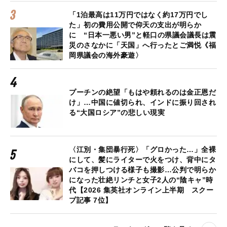
「1泊最高は11万円ではなく約17万円でし
た」初の費用公開で仰天の支出が明らか
に “日本一悪い男”と軽口の県議会議長は震
災のさなかに「天国」へ行ったとご満悦《福
岡県議会の海外豪遊〉
プーチンの絶望「もはや頼れるのは金正恩だ
け」…中国に値切られ、インドに振り回され
る“大国ロシア”の悲しい現実
〈江別・集団暴行死〉「グロかった…」全裸
にして、髪にライターで火をつけ、背中にタ
バコを押しつける様子も撮影…公判で明らか
になった壮絶リンチと女子2人の“陰キャ”時
代【2026 集英社オンライン上半期 スクー
プ記事 7位】