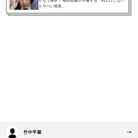
がもう限界！ 植田総裁が示唆する「利上げしない
とヤバい現実」
竹中平蔵